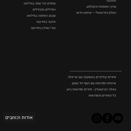
טוסקנה
שופינג הכי שווה במילאנו
ערוץ האומנות והקולנוע
הסיילים מתחילים
הסלון הוירטואלי – שיחות וידאו
שבוע האופנה במילאנו
ווינטג' בפירנצה
גוצ'י גארדן בפירנצה
סיורים
וסדנאות
סיורים קולינרים בטוסקנה עם אריאלה בנקיר
ארוחות וסדנאות עם השף דוד שושן
צאלה רובינשטיין - סיורים וסדנאות בישול בטוסקנה
כל הסיורים והסדנאות
אודות וכותבים