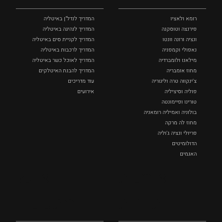
רומא ולאציו
המדריך לנדל"ן באיטליה
פירנצה וטוסקנה ‏
המדריך לנהיגה באיטליה
ונציה ורונה וונטו
המדריך לקניית סים באיטליה
נאפולי‏ וקמפניה
המדריך לרכבות באיטליה
מילאנו ולומברדיה
המדריך לאוכל כשר באיטליה
מחוז אומבריה
המדריך להבנת האיטלקים
צ'ינקווה טרה וליגוריה
עוד מדריכים
פוליה וסיציליה ‏
אירועים
טורינו ופיימונטה
בולוניה ואמיליה רומאניה
מחוז לה מרקה
פריולי ונציה ג'וליה
הדולומיטים
האגמים
איטליה הנסתרת
אומנות
אוכל
כל המקומות
ותרבות
ומתכונים