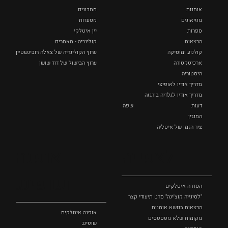
אומנות
מתכונים
מוזיאונים
מסעדות
ספרות
יין איטלקי
הרצאות
קולינריה - מאמרים
קולנוע ומוסיקה
ערוץ הקולינריה של צאלה רובינשטיין
ארכיטקטורה
ערוץ הבישול של דוד שושן
היסטוריה
מדריך אודיו לאופיצי
מדריך אודיו לגלריה בורגזה
דעות
שפה
המגזין
ציר הזמן של איטליה
לצפייה
אופנה
ושופינג
הסדרה איטלקים
"לסינייה קוצ'ינה" סרט תיעודי קצר
הרצאות בנושא אומנות
אופנה איטלקית
מקומות שלא מפספסים
שופינג