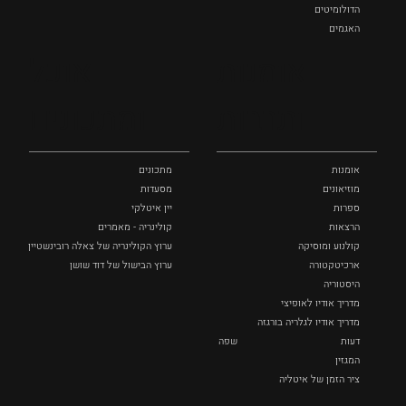
הדולומיטים
האגמים
איטליה הנסתרת
אומנות
אוכל
כל המקומות
ותרבות
ומתכונים
אומנות
מתכונים
מוזיאונים
מסעדות
ספרות
יין איטלקי
הרצאות
קולינריה - מאמרים
קולנוע ומוסיקה
ערוץ הקולינריה של צאלה רובינשטיין
ארכיטקטורה
ערוץ הבישול של דוד שושן
היסטוריה
מדריך אודיו לאופיצי
מדריך אודיו לגלריה בורגזה
דעות
שפה
המגזין
ציר הזמן של איטליה