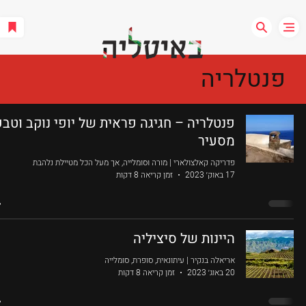
פנטלריה
פנטלריה – חגיגה פראית של יופי נוקב וטבע
מסעיר
פדריקה קאלצולארי | מורה וסומלייה, אך מעל הכל מטיילת נלהבת
17 באוק׳ 2023
זמן קריאה 8 דקות
היינות של סיציליה
אריאלה בנקיר | עיתונאית, סופרת, סומלייה
20 באוג׳ 2023
זמן קריאה 8 דקות