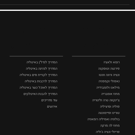
מקומות
מדריכים
ומסלולים
ומידע
רומא ולאציו
המדריך לנדל"ן באיטליה
פירנצה וטוסקנה ‏
המדריך לנהיגה באיטליה
ונציה ורונה וונטו
המדריך לקניית סים באיטליה
נאפולי‏ וקמפניה
המדריך לרכבות באיטליה
מילאנו ולומברדיה
המדריך לאוכל כשר באיטליה
מחוז אומבריה
המדריך להבנת האיטלקים
צ'ינקווה טרה וליגוריה
עוד מדריכים
פוליה וסיציליה ‏
אירועים
טורינו ופיימונטה
בולוניה ואמיליה רומאניה
מחוז לה מרקה
פריולי ונציה ג'וליה