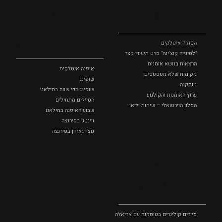
לצפייה
אופנה
ושופינג
הסדרה איטלקים
"לסינייה קוצ'ינה" סרט תיעודי קצר
הרצאות בנושא אומנות
אופנה איטלקית
מקומות שלא מפספסים
שופינג
טוסקנה
שופינג הכי שווה במילאנו
ערוץ האומנות והקולנוע
הסיילים מתחילים
הסלון הוירטואלי – שיחות וידאו
שבוע האופנה במילאנו
ווינטג' בפירנצה
גוצ'י גארדן בפירנצה
סיורים
וסדנאות
סיורים קולינרים בטוסקנה עם אריאלה בנקיר