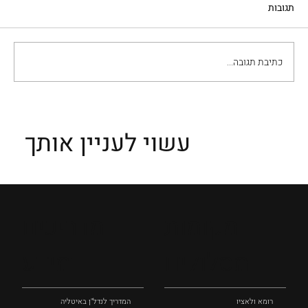
תגובות
ביקור אצל השף פרדיני
כתיבת תגובה...
עשוי לעניין אותך
מקומות
מדריכים
ומסלולים
ומידע
רומא ולאציו
המדריך לנדל"ן באיטליה