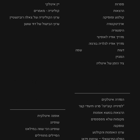
ספרות
יין איטלקי
הרצאות
קולינריה - מאמרים
קולנוע ומוסיקה
ערוץ הקולינריה של צאלה רובינשטיין
ארכיטקטורה
ערוץ הבישול של דוד שושן
היסטוריה
מדריך אודיו לאופיצי
מדריך אודיו לגלריה בורגזה
דעות
שפה
המגזין
ציר הזמן של איטליה
לצפייה
אופנה
ושופינג
הסדרה איטלקים
"לסינייה קוצ'ינה" סרט תיעודי קצר
הרצאות בנושא אומנות
אופנה איטלקית
מקומות שלא מפספסים
שופינג
טוסקנה
שופינג הכי שווה במילאנו
ערוץ האומנות והקולנוע
הסיילים מתחילים
הסלון הוירטואלי – שיחות וידאו