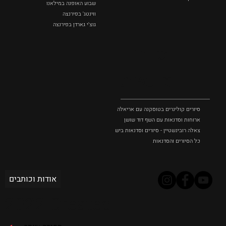
שבוע האופנה במילאנו
ווינטג' בפירנצה
גוצ'י גארדן בפירנצה
סיורים
וסדנאות
סיורים קולינרים בטוסקנה עם אריאלה בנקיר
ארוחות וסדנאות עם השף דוד שושן
צאלה רובינשטיין - סיורים וסדנאות בישול בטוסקנה
כל הסיורים והסדנאות
אודות וכותבים
2022 Created