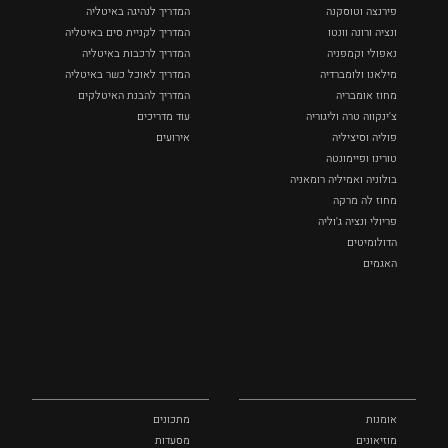
פירנצה וטוסקנה ‏
המדריך לנהיגה באיטליה
ונציה ורונה וונטו
המדריך לקניית סים באיטליה
נאפולי‏ וקמפניה
המדריך לרכבות באיטליה
מילאנו ולומברדיה
המדריך לאוכל כשר באיטליה
מחוז אומבריה
המדריך להבנת האיטלקים
צ'ינקווה טרה וליגוריה
עוד מדריכים
פוליה וסיציליה ‏
אירועים
טורינו ופיימונטה
בולוניה ואמיליה רומאניה
מחוז לה מרקה
פריולי ונציה ג'וליה
הדולומיטים
האגמים
איטליה הנסתרת
אומנות
אוכל
כל המקומות
ותרבות
ומתכונים
אומנות
מתכונים
מוזיאונים
מסעדות