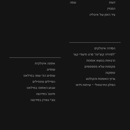
דעות
שפה
המגזין
ציר הזמן של איטליה
לצפייה
אופנה
ושופינג
הסדרה איטלקים
"לסינייה קוצ'ינה" סרט תיעודי קצר
הרצאות בנושא אומנות
אופנה איטלקית
מקומות שלא מפספסים
שופינג
טוסקנה
שופינג הכי שווה במילאנו
ערוץ האומנות והקולנוע
הסיילים מתחילים
הסלון הוירטואלי – שיחות וידאו
שבוע האופנה במילאנו
ווינטג' בפירנצה
גוצ'י גארדן בפירנצה
סיורים