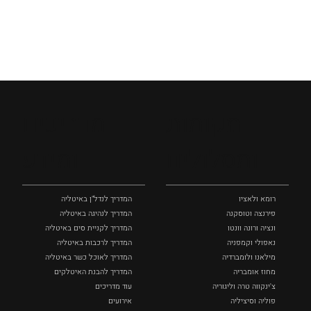
מקומות
מדריכים
ומסלולים
ומידע
רומא ולאציו
המדריך לנדל"ן באיטליה
פירנצה וטוסקנה ‏
המדריך לנהיגה באיטליה
ונציה ורונה וונטו
המדריך לקניית סים באיטליה
נאפולי‏ וקמפניה
המדריך לרכבות באיטליה
מילאנו ולומברדיה
המדריך לאוכל כשר באיטליה
מחוז אומבריה
המדריך להבנת האיטלקים
צ'ינקווה טרה וליגוריה
עוד מדריכים
פוליה וסיציליה ‏
אירועים