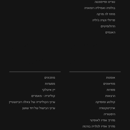
טורינו ופיימונטה
בולוניה ואמיליה רומאניה
מחוז לה מרקה
פריולי ונציה ג'וליה
הדולומיטים
האגמים
איטליה הנסתרת
אומנות
אוכל
כל המקומות
ותרבות
ומתכונים
אומנות
מתכונים
מוזיאונים
מסעדות
ספרות
יין איטלקי
הרצאות
קולינריה - מאמרים
קולנוע ומוסיקה
ערוץ הקולינריה של צאלה רובינשטיין
ארכיטקטורה
ערוץ הבישול של דוד שושן
היסטוריה
מדריך אודיו לאופיצי
מדריך אודיו לגלריה בורגזה