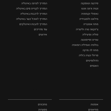
פירנצה וטוסקנה ‏
המדריך לנהיגה באיטליה
ונציה ורונה וונטו
המדריך לקניית סים באיטליה
נאפולי‏ וקמפניה
המדריך לרכבות באיטליה
מילאנו ולומברדיה
המדריך לאוכל כשר באיטליה
מחוז אומבריה
המדריך להבנת האיטלקים
צ'ינקווה טרה וליגוריה
עוד מדריכים
פוליה וסיציליה ‏
אירועים
טורינו ופיימונטה
בולוניה ואמיליה רומאניה
מחוז לה מרקה
פריולי ונציה ג'וליה
הדולומיטים
האגמים
איטליה הנסתרת
אומנות
אוכל
כל המקומות
ותרבות
ומתכונים
אומנות
מתכונים
מוזיאונים
מסעדות