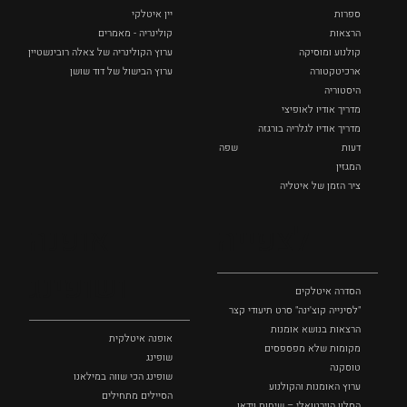
ספרות
יין איטלקי
הרצאות
קולינריה - מאמרים
קולנוע ומוסיקה
ערוץ הקולינריה של צאלה רובינשטיין
ארכיטקטורה
ערוץ הבישול של דוד שושן
היסטוריה
מדריך אודיו לאופיצי
מדריך אודיו לגלריה בורגזה
דעות
שפה
המגזין
ציר הזמן של איטליה
לצפייה
אופנה
ושופינג
הסדרה איטלקים
"לסינייה קוצ'ינה" סרט תיעודי קצר
הרצאות בנושא אומנות
אופנה איטלקית
מקומות שלא מפספסים
שופינג
טוסקנה
שופינג הכי שווה במילאנו
ערוץ האומנות והקולנוע
הסיילים מתחילים
הסלון הוירטואלי – שיחות וידאו