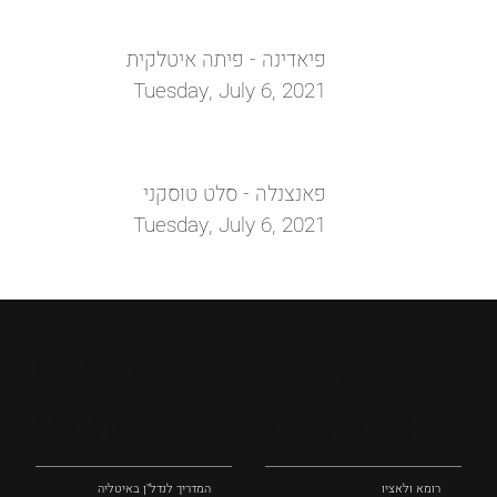
פיאדינה - פיתה איטלקית
Tuesday, July 6, 2021
פאנצנלה - סלט טוסקני
Tuesday, July 6, 2021
מקומות
מדריכים
ומסלולים
ומידע
רומא ולאציו
המדריך לנדל"ן באיטליה