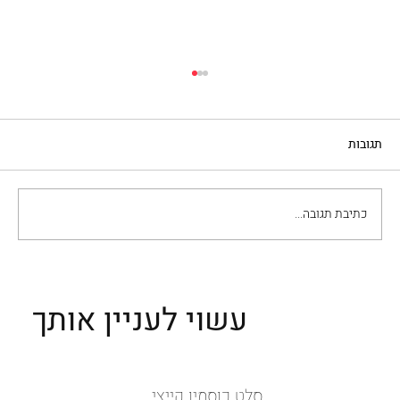
תגובות
ראגו אלה בולונייזה
כתיבת תגובה...
עשוי לעניין אותך
סלט כוסמין קייצי