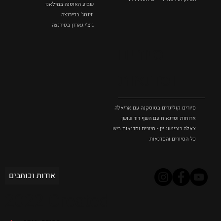
שבוע האופנה במילאנו
ווינטג' בפירנצה
גוצ'י גארדן בפירנצה
סיורים
וסדנאות
סיורים קולינרים בטוסקנה עם אריאלה בנקיר
ארוחות וסדנאות עם השף דוד שושן
צאלה רובינשטיין - סיורים וסדנאות בישול בטוסקנה
כל הסיורים והסדנאות
אודות וכותבים
2022 Created