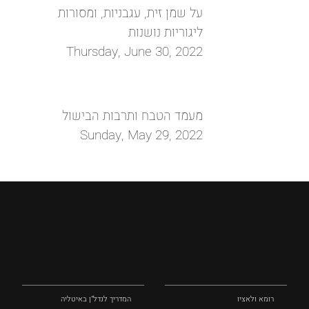
על שמן זית, עגבניות, ומסורות
ליגוריות נושנות
Thursday, June 30, 2022
מעמד הטבח ותרבות הבישול
Sunday, May 29, 2022
מקומות
מדריכים
ומסלולים
ומידע
רומא ולאציו
המדריך לנדל"ן באיטליה