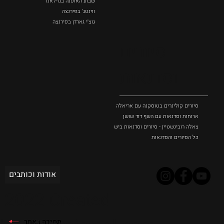
שבוע האופנה במילאנו
ווינטג' בפירנצה
גוצ'י גארדן בפירנצה
סיורים
וסדנאות
סיורים קולינרים בטוסקנה עם אריאלה בנקיר
ארוחות וסדנאות עם השף דוד שושן
צאלה רובינשטיין - סיורים וסדנאות בישול בטוסקנה
כל הסיורים והסדנאות
אודות וכותבים
2022 Created
תמיכה באתר