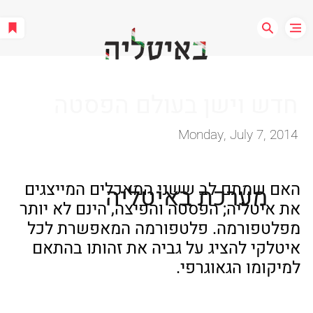
חדש וישן בעולם הפסטה
Monday, July 7, 2014
האם שמתם לב ששני המאכלים המייצגים 
מערכת באיטליה
את איטליה; הפסטה והפיצה, הינם לא יותר 
מפלטפורמה. פלטפורמה המאפשרת לכל 
איטלקי להציג על גביה את זהותו בהתאם 
למיקומו הגאוגרפי.