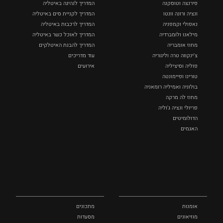
פירנצה וטוסקנה ‏
המדריך לנהיגה באיטליה
ונציה ורונה וונטו
המדריך לקניית סים באיטליה
נאפולי‏ וקמפניה
המדריך לרכבות באיטליה
מילאנו ולומברדיה
המדריך לאוכל כשר באיטליה
מחוז אומבריה
המדריך להבנת האיטלקים
צ'ינקווה טרה וליגוריה
עוד מדריכים
פוליה וסיציליה ‏
אירועים
טורינו ופיימונטה
בולוניה ואמיליה רומאניה
מחוז לה מרקה
פריולי ונציה ג'וליה
הדולומיטים
האגמים
איטליה הנסתרת
אומנות
אוכל
כל המקומות
ותרבות
ומתכונים
אומנות
מתכונים
מוזיאונים
מסעדות