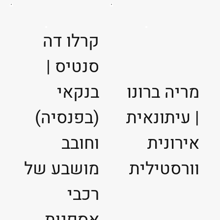
קרלו דה
סנטיס |
מריה ברונו
בנקאי
| עיתונאית
(בפנסיה)
אירונית
וחובב
וורסטילית
מושבע של
רכבי
אספנות