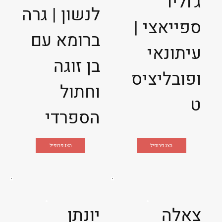
ג'וליו
לנשון | גרה
ספייאצי |
ברומא עם
עיתונאי
בן זוגה
ופובליציס
וחתול
ט
הספרדי
הצג פרופיל
הצג פרופיל
צאלה
יונתן