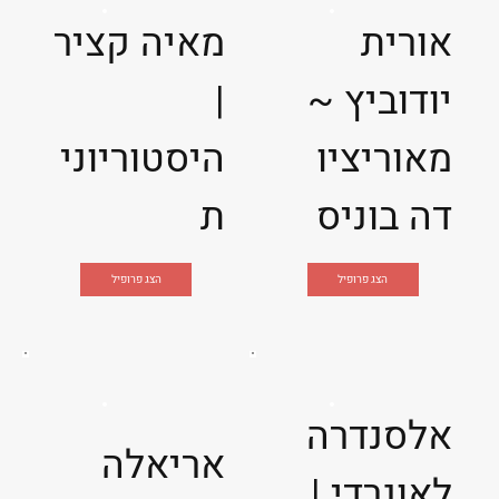
אורית
מאיה קציר
יודוביץ ~
|
מאוריציו
היסטוריוני
דה בוניס
ת
הצג פרופיל
הצג פרופיל
אלסנדרה
אריאלה
לאונרדי |