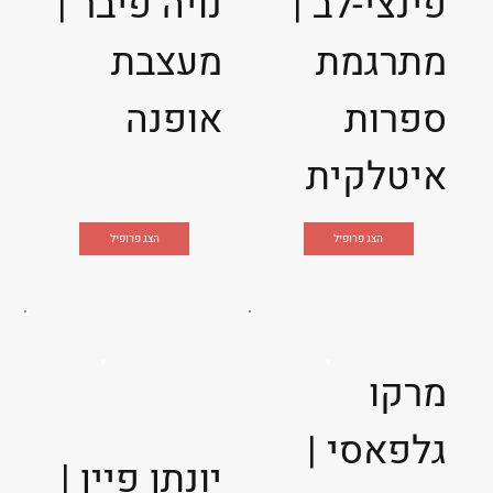
פינצי-לב |
נויה פיבר |
מתרגמת
מעצבת
ספרות
אופנה
איטלקית
הצג פרופיל
הצג פרופיל
מרקו
גלפאסי |
יונתן פיין |