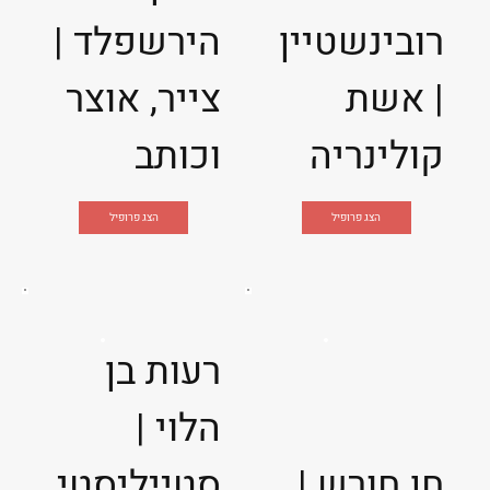
רובינשטיין
הירשפלד |
| אשת
צייר, אוצר
קולינריה
וכותב
הצג פרופיל
הצג פרופיל
רעות בן
הלוי |
חן חורש |
סטייליסטי