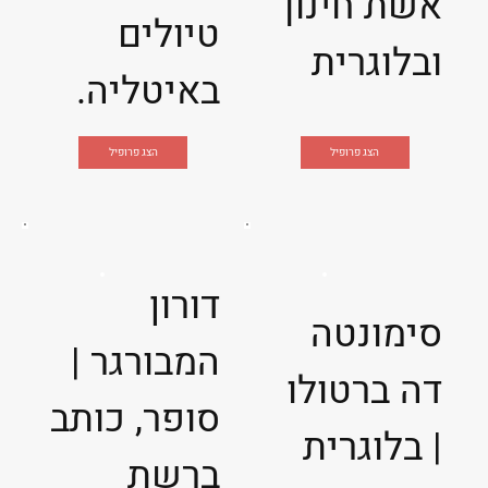
אשת חינוך
טיולים
ובלוגרית
באיטליה.
הצג פרופיל
הצג פרופיל
דורון
סימונטה
המבורגר |
דה ברטולו
סופר, כותב
| בלוגרית
ברשת