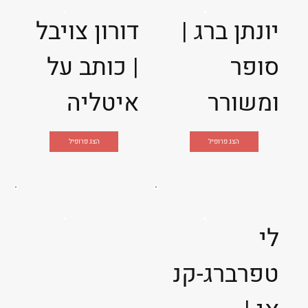
יונתן ברג |
דורון צויבל
סופר
| כותב על
ומשורר
איטליה
הצג פרופיל
הצג פרופיל
לי
טפרברג-קנ