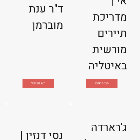
אי |
ד"ר ענת
מדריכת
מוברמן
תיירים
מורשית
באיטליה
הצג פרופיל
הצג פרופיל
ג'רארדה
נסי דנזין |