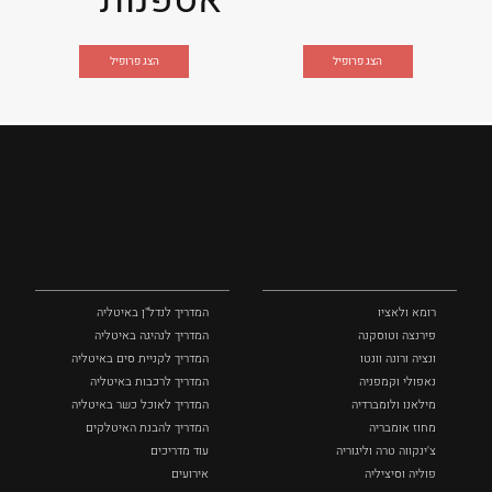
הצג פרופיל
הצג פרופיל
מקומות
מדריכים
ומסלולים
ומידע
רומא ולאציו
המדריך לנדל"ן באיטליה
פירנצה וטוסקנה ‏
המדריך לנהיגה באיטליה
ונציה ורונה וונטו
המדריך לקניית סים באיטליה
נאפולי‏ וקמפניה
המדריך לרכבות באיטליה
מילאנו ולומברדיה
המדריך לאוכל כשר באיטליה
מחוז אומבריה
המדריך להבנת האיטלקים
צ'ינקווה טרה וליגוריה
עוד מדריכים
פוליה וסיציליה ‏
אירועים