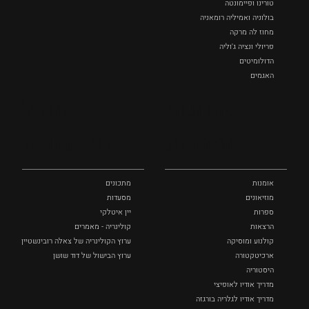
טורינו ופיימונטה
בולוניה ואמיליה רומאניה
מחוז לה מרקה
פריולי ונציה ג'וליה
הדולומיטים
האגמים
איטליה הנסתרת
אומנות
אוכל
כל המקומות
ותרבות
ומתכונים
אומנות
מתכונים
מוזיאונים
מסעדות
ספרות
יין איטלקי
הרצאות
קולינריה - מאמרים
קולנוע ומוסיקה
ערוץ הקולינריה של צאלה רובינשטיין
ארכיטקטורה
ערוץ הבישול של דוד שושן
היסטוריה
מדריך אודיו לאופיצי
מדריך אודיו לגלריה בורגזה