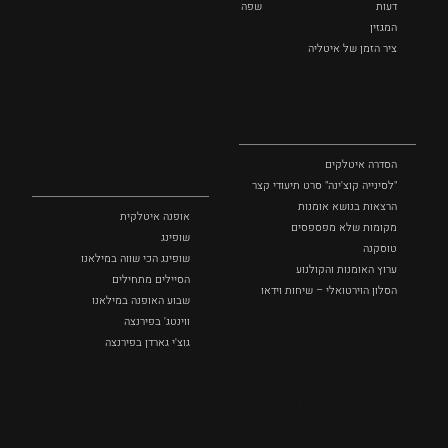
דעות
שפה
המגזין
ציר הזמן של איטליה
לצפייה
אופנה
ושופינג
הסדרה איטלקים
"לסינייה קוצ'ינה" סרט תיעודי קצר
הרצאות בנושא אומנות
אופנה איטלקית
מקומות שלא מפספסים
שופינג
טוסקנה
שופינג הכי שווה במילאנו
ערוץ האומנות והקולנוע
הסיילים מתחילים
הסלון הוירטואלי – שיחות וידאו
שבוע האופנה במילאנו
ווינטג' בפירנצה
גוצ'י גארדן בפירנצה
סיורים