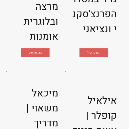
מרצה
הפרנצ'סקנ
ובלוגרית
י ונציאני
אומנות
הצג פרופיל
הצג פרופיל
מיכאל
אילאיל
משאוי |
קופלר |
מדריך