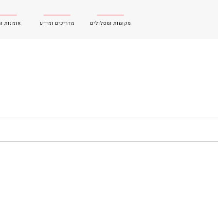
מקומות ומסלולים
מדריכים ומידע
אומנות ו