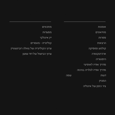
ותרבות
ומתכונים
אומנות
מתכונים
מוזיאונים
מסעדות
ספרות
יין איטלקי
הרצאות
קולינריה - מאמרים
קולנוע ומוסיקה
ערוץ הקולינריה של צאלה רובינשטיין
ארכיטקטורה
ערוץ הבישול של דוד שושן
היסטוריה
מדריך אודיו לאופיצי
מדריך אודיו לגלריה בורגזה
דעות
שפה
המגזין
ציר הזמן של איטליה
סיורים