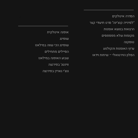
ושופינג
הסדרה איטלקים
"לסינייה קוצ'ינה" סרט תיעודי קצר
הרצאות בנושא אומנות
אופנה איטלקית
מקומות שלא מפספסים
שופינג
טוסקנה
שופינג הכי שווה במילאנו
ערוץ האומנות והקולנוע
הסיילים מתחילים
הסלון הוירטואלי – שיחות וידאו
שבוע האופנה במילאנו
ווינטג' בפירנצה
גוצ'י גארדן בפירנצה