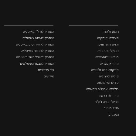
ומסלולים
ומידע
רומא ולאציו
המדריך לנדל"ן באיטליה
פירנצה וטוסקנה ‏
המדריך לנהיגה באיטליה
ונציה ורונה וונטו
המדריך לקניית סים באיטליה
נאפולי‏ וקמפניה
המדריך לרכבות באיטליה
מילאנו ולומברדיה
המדריך לאוכל כשר באיטליה
מחוז אומבריה
המדריך להבנת האיטלקים
צ'ינקווה טרה וליגוריה
עוד מדריכים
פוליה וסיציליה ‏
אירועים
טורינו ופיימונטה
בולוניה ואמיליה רומאניה
מחוז לה מרקה
פריולי ונציה ג'וליה
הדולומיטים
האגמים
איטליה הנסתרת
כל המקומות