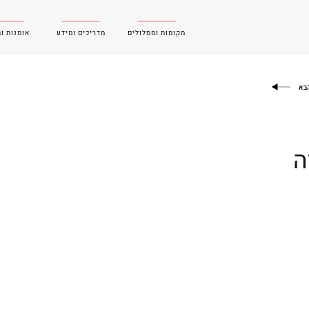
מקומות ומסלולים
מדריכים ומידע
אומנות ו
בא
ה