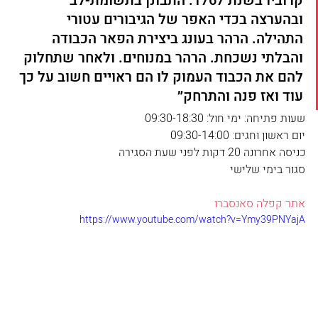
קרוביו בשנת 1767. התבונן בתשומת-לב 
ובהערצה בכדי האפר של הגיבורים עטורי 
התהילה. הרהר בעונג ביצירת הפאר הכבודה 
והבלתי נשכחת. הרהר במנוחים. ולאחר שתחלוק 
להם את הכבוד העמוק לו הם ראויים חשוב על כך 
עוד ואז פנה והתרחק״
שעות פתיחה: ימי חול: 09:30-18:30
יום ראשון וחגים: 09:30-14:00
כניסה אחרונה 20 דקות לפני שעת הסגירה
סגור בימי שלישי
אתר קפלה סאנסברו
https://www.youtube.com/watch?v=Ymy39PNYajA