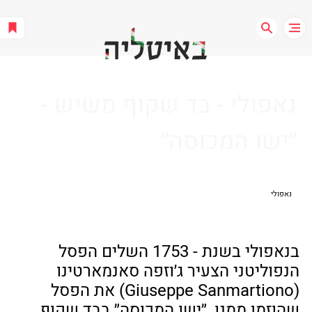
נאפולי - בד שקוף משיש -
״ישו המכוסה״
נאפולי
בנאפולי בשנת - 1753 השלים הפסל 
הנפוליטני הצעיר ג׳וזפה סאנמארטינו 
(Giuseppe Sanmartiono) את הפסל 
שהוזמן ממנו, ״ישו המכוסה״ בבד שקוף 