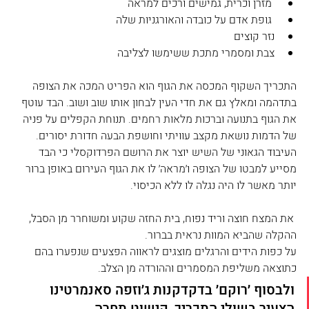
 מזרן וכרית, גמישים ורכים למראה
 גופת אדם על כובדה והאורגניות שלה  
נזר קוצים
צבת ומסמרי מתכת ששימשו לצליבה  
התכריך השקוף המכסה את הגוף הוא הפריט המכה את הצופה 
בתדהמה ומאלץ גם את חדי העין לבחון אותו שוב ושוב. הבד עוטף 
את הגוף בתנועה וברכות מלאות רחמים. תנוחת הקפלים על פניה 
של הדמות נושאת מקצב עוויתי וחושפת הבעה חדורת יסורים. 
העיבוד הגאוני של השיש יוצר את הרושם הפרדוקסלי כי הבד 
מסייע למבטו של הצופה ו׳מראה׳ לו את הגוף העירום באופן ברור 
יותר מאשר לו היה נגלה לו ללא הכיסוי.
 את המצח חוצה וריד נפוח, בית החזה שקוע ומשוחרר מן הסבל, 
ההקלה שהביא המוות נראית בברור. 
על כפות הידים והרגלים מוצגים לראווה הפצעים שנפערו בהם 
כתוצאה משליפת המסמרים וההורדה מן הצלב.
ולבסוף ׳רוקם׳ בדקדקנות ג׳וזפה סאנמרטינו 
הצעיר בשולי התכריך, קישוט תחרה.