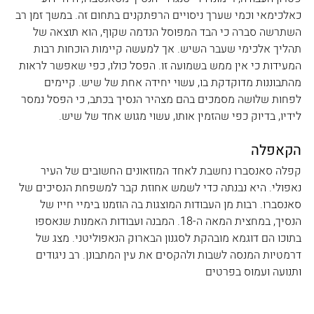
כאלכימאי וכמי שערך ניסויים הרפתקנים בתחום זה. במשך זמן רב 
השתרשה סברה כי הבד המפוסל הנדמה שקוף, הוא תוצאה של 
תהליך אלכימי שעבר השיש. אך למעשה קיימות הוכחות רבות 
המעידות כי אין ממש בשמועה זו. הפסל כולו, כפי שאפשר לראות 
מהתבוננות מדוקדקת בו, עשוי יחידה אחת של שיש. קיימים 
לפחות שלושה מסמכים בהם מצהיר הנסיך בכתב, כי הפסל נמסר 
לידיו, בדיוק כפי שהזמין אותו, עשוי מגוש אחד של שיש.
הקאפלה
קפלה סאנסברו נחשבת לאחד המוזאונים החשובים של העיר 
נאפולי. היא נבנתה כדי לשמש אחוזת קבר למשפחת הנסיכים של 
סאנסברו. רבות מן העבודות המוצגות בה הוזמנו בימיי חייו של 
הנסיך, במחצית המאה ה-18. המבנה ועבודות האמנות שנאספו 
בתוכו הם דוגמא מובהקת לסגנון הבארוק הנאפוליטני. מצג של 
דרמטיות המנסה לשבות ולהקסים את עין המתבונן. רב ניגודים 
ותנועה ועמוס בפרטים 