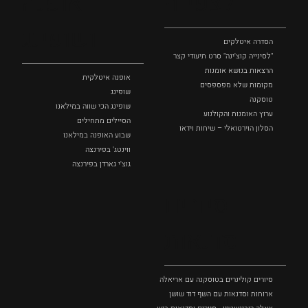
לצפייה
אופנה
ושופינג
הסדרה איטלקים
"לסינייה קוצ'ינה" סרט תיעודי קצר
הרצאות בנושא אומנות
אופנה איטלקית
מקומות שלא מפספסים
שופינג
טוסקנה
שופינג הכי שווה במילאנו
ערוץ האומנות והקולנוע
הסיילים מתחילים
הסלון הוירטואלי – שיחות וידאו
שבוע האופנה במילאנו
ווינטג' בפירנצה
גוצ'י גארדן בפירנצה
סיורים
וסדנאות
סיורים קולינרים בטוסקנה עם אריאלה בנקיר
ארוחות וסדנאות עם השף דוד שושן