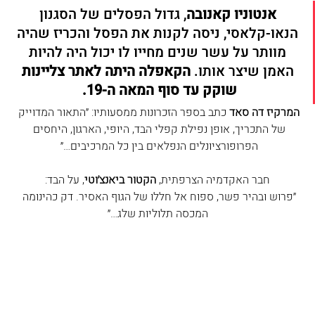
אנטוניו קאנובה
, גדול הפסלים של הסגנון 
הנאו-קלאסי, ניסה לקנות את הפסל והכריז שהיה 
מוותר על עשר שנים מחייו לו יכול היה להיות 
האמן שיצר אותו. 
הקאפלה היתה לאתר צליינות 
שוקק עד סוף המאה ה-19.  
המרקיז דה סאד
 כתב בספר הזכרונות ממסעותיו: ״התאור המדוייק 
של התכריך, אופן נפילת קפלי הבד, היופי, הארגון, היחסים 
הפרופורציונלים הנפלאים בין כל המרכיבים…״ 
חבר האקדמיה הצרפתית, 
הקטור ביאנצ׳וטי
, על הבד:
״פרוש ובהיר פשר, ספוח אל חללו של הגוף האסיר. דק כהינומה 
המכסה תלוליות שלג…״