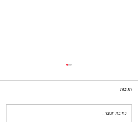
תגובות
נפוליטנית: ניב, שפה, תרבות
כתיבת תגובה...