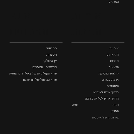
האגמים
איטליה הנסתרת
אומנות
אוכל
כל המקומות
ותרבות
ומתכונים
אומנות
מתכונים
מוזיאונים
מסעדות
ספרות
יין איטלקי
הרצאות
קולינריה - מאמרים
קולנוע ומוסיקה
ערוץ הקולינריה של צאלה רובינשטיין
ארכיטקטורה
ערוץ הבישול של דוד שושן
היסטוריה
מדריך אודיו לאופיצי
מדריך אודיו לגלריה בורגזה
דעות
שפה
המגזין
ציר הזמן של איטליה