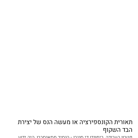
תאורית הקונספירציה או מעשה הנס של יצירת 
הבד השקוף
פטרון העבודה, רימונדו די סנגרו - הנסיך מסאנסברו, היה ידוע 