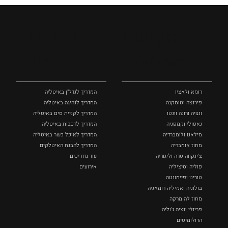
מקומות
מדריכים
ומסלולים
ומידע
רומא ולאציו
המדריך לנדל"ן באיטליה
פירנצה וטוסקנה ‏
המדריך לנהיגה באיטליה
ונציה ורונה וונטו
המדריך לקניית סים באיטליה
נאפולי‏ וקמפניה
המדריך לרכבות באיטליה
מילאנו ולומברדיה
המדריך לאוכל כשר באיטליה
מחוז אומבריה
המדריך להבנת האיטלקים
צ'ינקווה טרה וליגוריה
עוד מדריכים
פוליה וסיציליה ‏
אירועים
טורינו ופיימונטה
בולוניה ואמיליה רומאניה
מחוז לה מרקה
פריולי ונציה ג'וליה
הדולומיטים