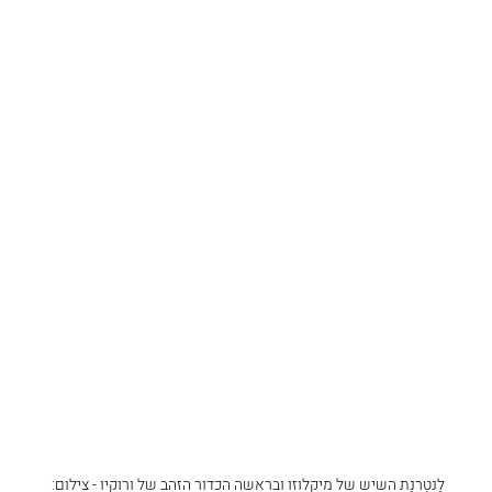
לָנטֶרנָת השיש של מיקלוזו ובראשה הכדור הזהב של ורוקיו - צילום: 