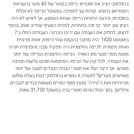
ברונלסקי הציג את תוכניתו: כיפה בקוטר של 43 מטר בהשראת 
הפנתיאון ברומא. קורות עץ לתמיכה במשקל הכיפה לא נכללו 
בתוכניתו, והדעה הרווחת הייתה שהוא השתגע, אך לאיש לא היה 
רעיון טוב יותר. כך זכה בתחרות, למרות הסעיף שחייב אותו, בניגוד 
לרצונו, לחלוק את העבודה עם יריבו גיברטי. העבודות החלו ב־7 
באוגוסט 1420. היה מדובר בהקמת שתי כיפות, אחת פנימית 
ואחת חיצונית. לכיפה החיצונית היה תפקיד מבני, והפנימית תהיה 
מוגנת מפני פגעי מזג האוויר. הכיפה החיצונית הגדילה עוד יותר 
את העבודה. לכל קרן של הכיפה המתומנת תוכננו צלעות תמיכה 
משיש. אך כיצד יעלו את חומרי הבניה הכבדים לגובה של יותר 
משישים מטרים? למטרה זו המציא ברונלסקי כננת בעלת שלוש 
מהירויות ואת ה"טירה" (מעין מנוף המרים משאות כבדים לגבהים 
גדולים). בסך הכול הורמו חומרי בניה במשקל 31,750 טונות.