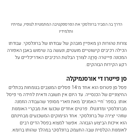
הדרך בה הסביר ברונלסקי את הפרספקטיבה המתמטית לצופיו, עמיתיו 
ותלמידיו
צורות טהורות הן מאפיין מובהק של עבודתו של ברונלסקי. עבודתו 
הכילה רכיבים קישוטיים מועטים, ונעשה בה שימוש באבן האפורה 
המכונה פייטרה סֶרֶנָה לצורך הבלטת הרכיבים האדריכליים על 
רקע הקירות הבוהקים.
סן פייטרו די אורסנמיקלה
פסל סן פטרוס הוא אחד מ־14 פסלים המוצבים בגומחות בכתלים 
החיצוניים של הכנסייה. עד היום אין תשובה ודאית לחידה מי פיסל 
אותו. בספר 'חיי האמנים' מאת וזארי מסופר שהעבודה הוזמנה 
מברונלסקי ומדונטלו. פרטים אחדים שכנעו את מבקרי האומנות 
שזוהי יצירה של ברונלסקי. אחד הנימוקים המשכנעים מבחינתם 
הוא איכות הביצוע הגבוהה. אפשר למצוא בפסל הדים רבים 
לאומנות הקלסית שבה התעמק ברונלסקי במהלך שהותו ברומא. 