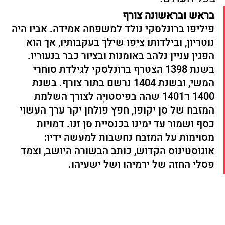
בראש ובראשונה צורף
פיליפו ברונלסקי נולד למשפחה אמידה. אביו היה 
נוטריון, ובילדותו ציפו שילך בעקבותיו, אך הוא 
הפגין עניין נלהב באומנות ובציור כבר בנעוריו. 
בשנת 1398 הצטרף ברונלסקי לגילדת סוחרי 
המשי, ובשנת 1404 נרשם בתור צורף. בשנת 
1400 ו־1401 שהה בפּיסטויָה לצורך השלמת 
המזבח של סן יקופו, חפץ פולחן יקר ערך העשוי 
כסף ושמור עד ימינו בכנסיית סן זנו. דמויות 
מסוימות על המזבח נחשבות למעשה ידיו: 
אוגוסטינוס הקדוש, כותב הבשורה היושב, וצמד 
פסלי החזה של ירמיהו ושל ישעיהו.