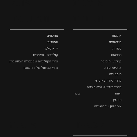
אומנות
אוכל
כל המקומות
ותרבות
ומתכונים
אומנות
מתכונים
מוזיאונים
מסעדות
ספרות
יין איטלקי
הרצאות
קולינריה - מאמרים
קולנוע ומוסיקה
ערוץ הקולינריה של צאלה רובינשטיין
ארכיטקטורה
ערוץ הבישול של דוד שושן
היסטוריה
מדריך אודיו לאופיצי
מדריך אודיו לגלריה בורגזה
דעות
שפה
המגזין
ציר הזמן של איטליה
לצפייה
אופנה