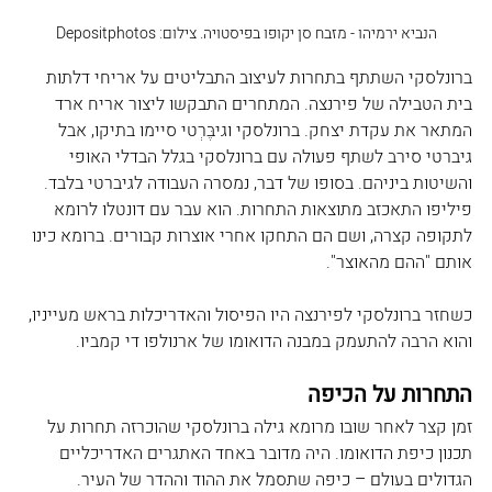
הנביא ירמיהו - מזבח סן יקופו בפיסטויה. צילום: Depositphotos
ברונלסקי השתתף בתחרות לעיצוב התבליטים על אריחי דלתות 
בית הטבילה של פירנצה. המתחרים התבקשו ליצור אריח ארד 
המתאר את עקדת יצחק. ברונלסקי וגיבֶּרְטי סיימו בתיקו, אבל 
גיברטי סירב לשתף פעולה עם ברונלסקי בגלל הבדלי האופי 
והשיטות ביניהם. בסופו של דבר, נמסרה העבודה לגיברטי בלבד. 
פיליפו התאכזב מתוצאות התחרות. הוא עבר עם דונטלו לרומא 
לתקופה קצרה, ושם הם התחקו אחרי אוצרות קבורים. ברומא כינו 
אותם "ההם מהאוצר".
כשחזר ברונלסקי לפירנצה היו הפיסול והאדריכלות בראש מעייניו, 
והוא הרבה להתעמק במבנה הדואומו של ארנולפו די קמביו.
התחרות על הכיפה
זמן קצר לאחר שובו מרומא גילה ברונלסקי שהוכרזה תחרות על 
תכנון כיפת הדואומו. היה מדובר באחד האתגרים האדריכליים 
הגדולים בעולם – כיפה שתסמל את ההוד וההדר של העיר. 