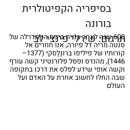
בסיפריה הקפיטולרית
בורונה
תרגום: שירלי פינצי לב
600 שנה לאחר בניית כיפת הקתדרלה של 
סנטה מריה דל פיורה, אנו חוזרים אל 
קורותיו של פיליפו בּרוּנֶלֶסקי (1377–
1446), מהנדס ופסל פלורנטיני קשה עורף 
וקשה אופי שידע לפלס את דרכו בתקופה 
שבה החלו לחשוב אחרת על האדם ועל 
העולם