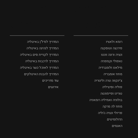
מקומות
מדריכים
ומסלולים
ומידע
רומא ולאציו
המדריך לנדל"ן באיטליה
פירנצה וטוסקנה ‏
המדריך לנהיגה באיטליה
ונציה ורונה וונטו
המדריך לקניית סים באיטליה
נאפולי‏ וקמפניה
המדריך לרכבות באיטליה
מילאנו ולומברדיה
המדריך לאוכל כשר באיטליה
מחוז אומבריה
המדריך להבנת האיטלקים
צ'ינקווה טרה וליגוריה
עוד מדריכים
פוליה וסיציליה ‏
אירועים
טורינו ופיימונטה
בולוניה ואמיליה רומאניה
מחוז לה מרקה
פריולי ונציה ג'וליה
הדולומיטים
האגמים
איטליה הנסתרת