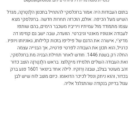
כנסיית סנטה מריה דל פיורה- צילום: Depositphotos
בתום העבודות היה אמור ברונלסקי להתחיל בתכנון הלָנטֶרנָה, מגדל 
השיש מעל הכיפה. אולם, הוכרזה תחרות חדשה. ברונלסקי מצא 
עצמו מתמודד מול עמיתיו ויריביו משכבר הימים, בהם שותפו 
לעבודה אנטוניו מאנטי וגיברטי. הוועדה, שבה ישב גם קוזימו דה 
מדיצ'י, אישרה את הדגם של פיליפו בזכות קלילותו, גאוניותו ויופיו. 
כרגיל, הוא תכנן את העבודה לפרטי פרטיה, אך הבנייה עצמה 
החלה רק בשנת 1446. חודש לאחר תחילת הבניה מת ברונלסקי, 
ואת העבודה השלים תלמידו מיקֶלוֹצו. בראש הלָנטֶרנָה הוצב כדור 
זהב מעוטר בצלב, שבנה וֶרוֹקיו. לילה אחד בינואר 1601 פגע ברק 
בכדור, והוא ניתק ונפל לכיכר הדואומו. כיום מוצב לוח שיש לבן 
עגול בדיוק בנקודה שהתגלגל אליה.