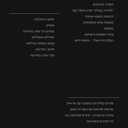
ושופינג
הסדרה איטלקים
"לסינייה קוצ'ינה" סרט תיעודי קצר
הרצאות בנושא אומנות
אופנה איטלקית
מקומות שלא מפספסים
שופינג
טוסקנה
שופינג הכי שווה במילאנו
ערוץ האומנות והקולנוע
הסיילים מתחילים
הסלון הוירטואלי – שיחות וידאו
שבוע האופנה במילאנו
ווינטג' בפירנצה
גוצ'י גארדן בפירנצה
סיורים
וסדנאות
סיורים קולינרים בטוסקנה עם אריאלה בנקיר
ארוחות וסדנאות עם השף דוד שושן
צאלה רובינשטיין - סיורים וסדנאות בישול בטוסקנה
כל הסיורים והסדנאות