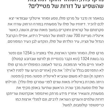
שהשפיע על דורות של מטיילים?
במאמר זה נדבר על מרקו פולו, נוסע וסוחר איטלקי שבוודאי יצא 
לכם להכיר. דיווחיו של פולו על מסעותיו במזרח הרחוק עוררו את 
סקרנותם של קוראים וחוקרים במשך מאות שנים, והשנה, כאשר 
איטליה מציינת 700 שנה למותו של המטייל הידוע, אפילו הקרנבל 
הגדול של ונציה, עיר הולדתו של פולו, הוקדש לבן העיר המפורסם.
מרקו פולו, הסוחר וחוקר הארצות, נולד בוונציה ב-1254 וגם נפטר 
בה בשנת 1324 (הוא נקבר בכנסיית סן לורנצו שברובע קסטלו) 
לאחר חיים מלאי תהפוכות. בניגוד לאמונה הפופולרית מרקו פולו 
לא התפרסם בגלל ש"גילה" את סין (אחרים הגיעו עוד לפניו לארץ 
רחוקה זו) וגם לא משום שהביא לאיטליה פסטה מסין (הפסטה 
היתה מוכרת באיטליה מאות שנים לפני שמרקו פולו נולד). תהילתו 
של פולו נוסעת מכך שהיה הראשון שתיעד באופן מקיף את 
מסעותיו, והשאיר אחריו מידע מרתק ואינספור אנקדוטות שריתקו 
דורות שלמים והעניקו השראה לרבים, וגם למגלי ארצות כמו 
כריסטופר קולומבוס, למשל.