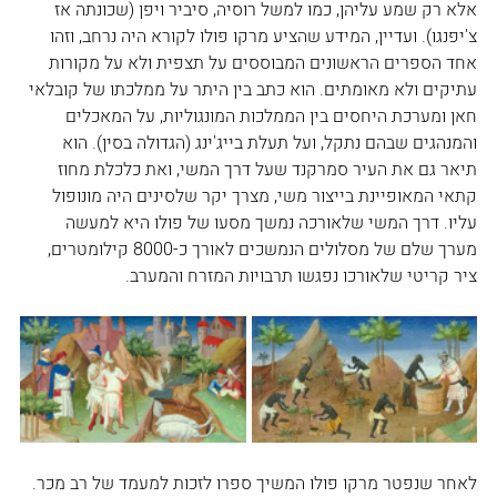
אלא רק שמע עליהן, כמו למשל רוסיה, סיביר ויפן (שכונתה אז 
צ'יפנגו). ועדיין, המידע שהציע מרקו פולו לקורא היה נרחב, וזהו 
אחד הספרים הראשונים המבוססים על תצפית ולא על מקורות 
עתיקים ולא מאומתים. הוא כתב בין היתר על ממלכתו של קובלאי 
חאן ומערכת היחסים בין הממלכות המונגוליות, על המאכלים 
והמנהגים שבהם נתקל, ועל תעלת בייג'ינג (הגדולה בסין). הוא 
תיאר גם את העיר סמרקנד שעל דרך המשי, ואת כלכלת מחוז 
קתאי המאופיינת בייצור משי, מצרך יקר שלסינים היה מונופול 
עליו. דרך המשי שלאורכה נמשך מסעו של פולו היא למעשה 
מערך שלם של מסלולים הנמשכים לאורך כ-8000 קילומטרים, 
ציר קריטי שלאורכו נפגשו תרבויות המזרח והמערב.
לאחר שנפטר מרקו פולו המשיך ספרו לזכות למעמד של רב מכר. 