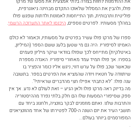
את ההזדמנות לחוות בצורה בלתי אמצעית את מסעו של מרקו 
פולו, ולהבין את המסלול שלאוכו התקדם מבחינה גיאוגרפית, 
פוליטית ותרבותית, תוך התייחסות לאמונות ולדתות שפגש פולו 
במהלך מסעותיו. לפרטים נוספים, 
היכנסו לאתר התערוכה הרשמי
.
ספרו של מרקו פולו עשיר בפרטים על מסעותיו, וכאמור לא כולם 
האמינו לסיפוריו. היה גם מי שטען בלעג ששם הספר (המיליון, 
באיטלקית) מתייחס לכך שפולו בוודאי שיקר מיליון פעמים 
בספרו. אך פולו תמיד עמד מאחורי סיפוריו. האגדה מספרת 
שכאשר שכב פולו על ערש דווי, ניגש אליו כומר והפציר בו 
שיתוודה על חטאיו ויודה שהמציא את הפרטים בספר. בתשובה 
ענה פולו: "לא כתבתי אפילו חצי מהדברים שראיתי!".
מה בדיוק ראה מרקו פולו ולאן הגיע – זאת לעולם לא נדע. אך אין 
ספק שסיפורי המסעות שלו הם חלק בלתי נפרד מההיסטוריה 
והתרבות שלנו. ואתם מוזמנים לבקר בוונציה, ולחגוג ביחד עם 
תושבי העיר את יום השנה ה-700 לפטירתו של אחד מהוונציאנים 
המפורסמים ביותר בעולם...
.