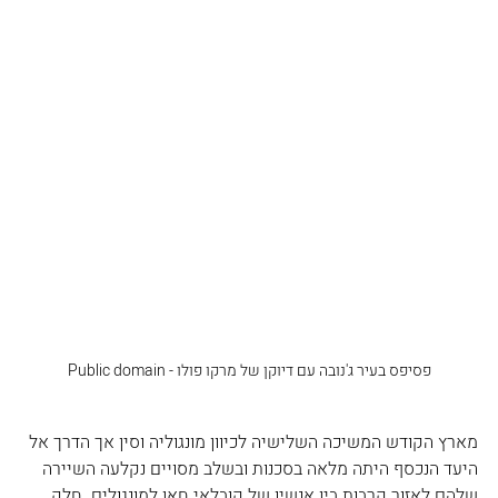
פסיפס בעיר ג'נובה עם דיוקן של מרקו פולו - Public domain
מארץ הקודש המשיכה השלישיה לכיוון מונגוליה וסין אך הדרך אל 
היעד הנכסף היתה מלאה בסכנות ובשלב מסויים נקלעה השיירה 
שלהם לאזור קרבות בין אנשיו של קובלאי חאן למונגולים. חלק 