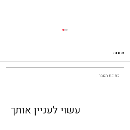
תגובות
כתיבת תגובה...
הביאנלה בונציה – סקירה של אירוע האומנות
החשוב בעולם
עשוי לעניין אותך