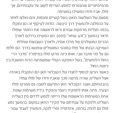
מהמיסיונרים שהצטרפו למסע העדיפו לשוב על עקבותיהם, אך 
פולו, אביו ודודו המשיכו במשימה.
מסעם של השלושה הואט בשל קשיים ומגפות, והם נאלצו לוותר 
על ההפלגה ולהמשיך דרך היבשה. הודות לעיקוף זה הם נתקלו 
בכמה תגליות מרתקות עבורם וראו לראשונה את החומר שפולו 
תיאר בהמשך כ"זהב שחור" (נפט). הם המשיכו בדרכם לאורך 
ההרים המושלגים של מרכז אסיה, ולאורך השבועות שחלפו 
העמיקה הבנתו של פולו במנהגי המונגולים שפגשו בדרך. הם חלפו 
גם על פני מדבר גובי, אותו כינה מרקו פולו בסיפוריו "מדבר הרי 
החול הלוחשים", בשל האפקט הקולי שמשמיעה הרוח הנושבת בין 
דיונות החול.
כאשר הגיעו לבסוף לחצרו של הקובלאי חאן הם התקבלו באהדה 
אצל השליט, שהיה מרוצה מכך שאביו ודודו של פולו עמדו 
בהבטחתם, ושבו. הקובלאי חאן התרשם לטובה גם ממרקו פולו 
הצעיר, מינה אותו לתפקיד רשמי והפקיד בידיו משימות שונות. 
אחת המשימות הראשונות שלו הייתה לנסוע לדרום סין כשליח 
השליט, ולפקח על עבודתם של פקידי החאן במקום. בהמשך נסע 
פולו גם להודו, בורמה, אינדונזיה וסרי לנקה, והמשיך לעבוד עבור 