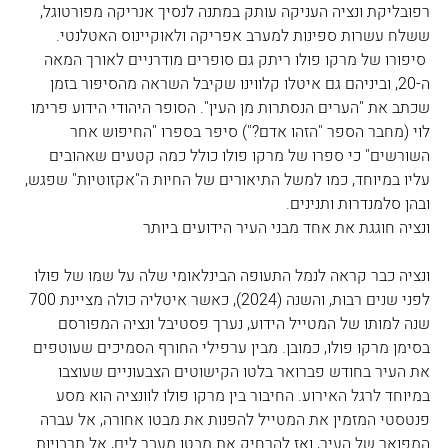
רפובליקת ונציה העניקה עותק במתנה לנסיך אנריקה מפורטוגל, 
ששלח עשרות ספינות למערב אפריקה ולאוקיינוס האטלנטי. 
 סיפורו של מרקו פולו ריתק גם סופרים מודרניים לאורך המאה 
ה-20, וביניהם גם איטלו קלווינו שקיבל השראה מהסיפור בזמן 
שכתב את "הערים הנסתרות מן העין". הסופר היהודי הידוע פרימו 
לוי (מחבר הספר "הזהו אדם?") סיפר בספרו "החיפוש אחר 
השורשים" כי ספרו של מרקו פולו כולל כמה קטעים שאהובים 
עליו במיוחד, כמו למשל התיאורים של החיות ה"אקזוטיות" שפגש, 
ובהן סלמנדרות ותנינים.
ונציה חוגגת את אחד מבני העיר הידועים ביותר
ונציה כבר קראה לנמל התעופה הבינלאומי שלה על שמו של פולו 
לפני שנים רבות, והשנה (2024), כאשר איטליה כולה מציינת 700 
שנה למותו של המטייל הידוע, נערך פסטיבל ונציה המפורסם 
בסימן מרקו פולו, כמובן. מבין ערפילי החורף הסמיכים שעוטפים 
את העיר בחודש פברואר בלטו הקישוטים הצבעוניים שעוצבו 
במיוחד לרגל האירוע. החיבור בין מרקו פולו לוונציה הוא מסע 
פנטסטי המזמין את המטייל להפנות את מבטו אחורה, אל עברה 
המפואר של העיר, ואז להרחיק את מבטו מעבר לים, אל תרבויות 