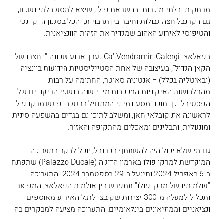
מרתקות ובלתי מוכרות. בהשראת פולו, שיצא למסע בלתי נשכח, 
גם הקרנבל חצה גבולות וחיבר בין תרבויות, והכל בסגנון הדקדנטי 
והטיפוסי לאירוע האהוב שמגדיר את הזהות הוונציאנית.
בפאלאצו Ca' Vendramin Calergi נערך ארוע שכונה "בחצרו של 
הקאן הגדול", בעיצובה של אחת הסטייליסטיות הידועות בוונציה 
(ובאיטליה בכלל) – אנטוניה סאוטר, החתומה על רבות 
מהתלבושות האיקוניות המככבות מידי שנה בנשפי הריקודים של 
הפסטיבל. כך תוכנן מסע דמיוני המתחיל ברגע בו פוגש מרקו פולו 
לראשונה את קובלאי חאן, ומשלב לתוכו גם בגדים בהשפעה סינית 
ומונגולית, ותבלינים ומאכלים מהתקופה והאזור.
גם מי שלא יכול היה להשתתף בקרנבל, יוכל לבקר בתערוכה 
המוקדשת למרקו פולו בארמון הדוג'ה (Palazzo Ducale) שתפתח 
ב-6 באפריל 2024 ותינעל ב-29 בספטמבר 2024. התערוכה 
"עולמותיו של מרקו פולו" תתפרש בין אולמות הפאלאצו המפואר 
ותכלול למעלה מ-300 יצירות שקובצו לרגל האירוע מאוספים 
ונציאניים וממוזיאונים בינלאומיים. התערוכה מציעה למבקרים בה 