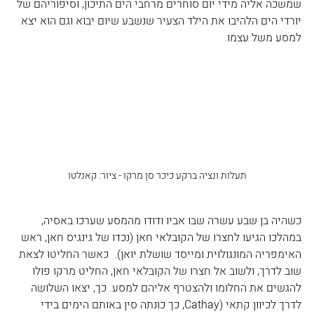
שמשכה אליה מידי יום סוחרים מרחבי הים התיכון, וסיפוריהם של 
יורדי הים הלהיבו את הילד הצעיר שנשבע שיום יבוא וגם הוא יצא 
למסע משל עצמו.
תעלות ונציה ברקע כיכר סן מרקו - ציור: קאנלטו
כשהיה בן שבע עשרה שבו אביו ודודו מהמסע שערכו באסיה, 
במהלכו הגיעו לחצרו של הקובלאי חאן (נכדו של גינגיס חאן, ראש 
האימפריה המונגולוית ומייסד שושלת יואן).  כאשר החליטו לצאת 
שוב לדרך, ולשוב אל חצרו של הקובלאי חאן, החליט מרקו פולו 
להגשים את החלומו ולהצטרף אליהם למסע. כך, יצאו השלושה 
לדרך לכיוון קתאי (Cathay, כך כונתה סין באותם הימים בידי 