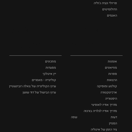
פריולי ונציה ג'וליה
הדולומיטים
האגמים
איטליה הנסתרת
אומנות
אוכל
כל המקומות
ותרבות
ומתכונים
אומנות
מתכונים
מוזיאונים
מסעדות
ספרות
יין איטלקי
הרצאות
קולינריה - מאמרים
קולנוע ומוסיקה
ערוץ הקולינריה של צאלה רובינשטיין
ארכיטקטורה
ערוץ הבישול של דוד שושן
היסטוריה
מדריך אודיו לאופיצי
מדריך אודיו לגלריה בורגזה
דעות
שפה
המגזין
ציר הזמן של איטליה