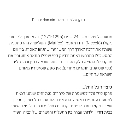
דיוקן של מרקו פולו - Public domain
מסעו של פולו נמשך 24 שנים (1271-1295), והוא נערך לצד אביו 
ניקולו (Niccolò) ודודו מאפאו (Maffeo). השלישיה ההרפתקנית 
עשתה את דרכה לאורך דרך המשי ועד שהגיעו לאסיה. בין אם 
המסע כולו התרחש באמת ובדיוק כפי שפולו מתאר אותו, ובין אם 
מרקו פולו המציא חלק מהדברים שטען שראה בסין ובמונגוליה 
(כפי שטוענים חוקרים אחדים), אין ספק שסיפוריו מהווים 
השראה עד היום...
כיצד הכל החל...
מרקו פולו נולד למשפחה של סוחרים מצליחים שנהגו לצאת 
למסעות עסקיים באסיה. הוא איבד את אמו בגיל צעיר, ומכיוון 
שאביו ניקולו נעדר לעיתים קרובות בשל עבודתו גדל פולו הצעיר 
בבית דודיו. ילדותו עברה בין התעלות והגשרים של ונציה, העיר 