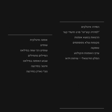
לצפייה
אופנה
ושופינג
הסדרה איטלקים
"לסינייה קוצ'ינה" סרט תיעודי קצר
הרצאות בנושא אומנות
אופנה איטלקית
מקומות שלא מפספסים
שופינג
טוסקנה
שופינג הכי שווה במילאנו
ערוץ האומנות והקולנוע
הסיילים מתחילים
הסלון הוירטואלי – שיחות וידאו
שבוע האופנה במילאנו
ווינטג' בפירנצה
גוצ'י גארדן בפירנצה
סיורים
וסדנאות