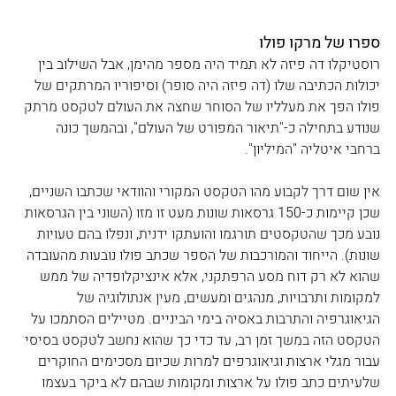
ספרו של מרקו פולו
רוסטיקלו דה פיזה לא תמיד היה מספר מהימן, אבל השילוב בין 
יכולות הכתיבה שלו (דה פיזה היה סופר) וסיפוריו המרתקים של 
פולו הפך את מעלליו של הסוחר שחצה את העולם לטקסט מרתק 
שנודע בתחילה כ-"תיאור המפורט של העולם", ובהמשך כונה 
ברחבי איטליה "המיליון".
אין שום דרך לקבוע מהו הטקסט המקורי והוודאי שכתבו השניים, 
שכן קיימות כ-150 גרסאות שונות מעט זו מזו (השוני בין הגרסאות 
נובע מכך שהטקסטים תורגמו והועתקו ידנית, ונפלו בהם טעויות 
שונות). הייחוד והמורכבות של הספר שכתב פולו נובעות מהעובדה 
שהוא לא רק דוח מסע הרפתקני, אלא אינציקלופדיה של ממש 
למקומות ותרבויות, מנהגים ומעשים, מעין אנתולוגיה של 
הגיאוגרפיה והתרבות באסיה בימי הביניים. מטיילים הסתמכו על 
הטקסט הזה במשך זמן רב, עד כדי כך שהוא נחשב לטקסט בסיסי 
עבור מגלי ארצות וגיאוגרפים למרות שכיום מסכימים החוקרים 
שלעיתים כתב פולו על ארצות ומקומות שבהם לא ביקר בעצמו 