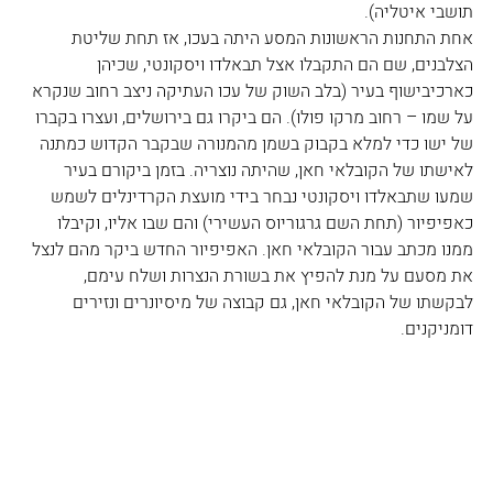
תושבי איטליה).
אחת התחנות הראשונות המסע היתה בעכו, אז תחת שליטת 
הצלבנים, שם הם התקבלו אצל תבאלדו ויסקונטי, שכיהן 
כארכיבישוף בעיר (בלב השוק של עכו העתיקה ניצב רחוב שנקרא 
על שמו – רחוב מרקו פולו). הם ביקרו גם בירושלים, ועצרו בקברו 
של ישו כדי למלא בקבוק בשמן מהמנורה שבקבר הקדוש כמתנה 
לאישתו של הקובלאי חאן, שהיתה נוצריה. בזמן ביקורם בעיר 
שמעו שתבאלדו ויסקונטי נבחר בידי מועצת הקרדינלים לשמש 
כאפיפיור (תחת השם גרגוריוס העשירי) והם שבו אליו, וקיבלו 
ממנו מכתב עבור הקובלאי חאן. האפיפיור החדש ביקר מהם לנצל 
את מסעם על מנת להפיץ את בשורת הנצרות ושלח עימם, 
לבקשתו של הקובלאי חאן, גם קבוצה של מיסיונרים ונזירים 
דומניקנים.