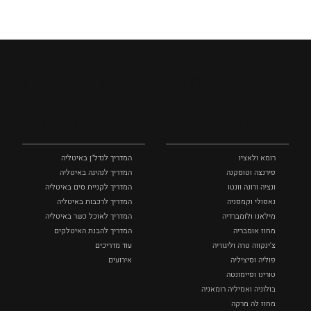
מקומות
מדריכים
ומסלולים
ומידע
רומא ולאציו
המדריך לנדל"ן באיטליה
פירנצה וטוסקנה ‏
המדריך לנהיגה באיטליה
ונציה ורונה וונטו
המדריך לקניית סים באיטליה
נאפולי‏ וקמפניה
המדריך לרכבות באיטליה
מילאנו ולומברדיה
המדריך לאוכל כשר באיטליה
מחוז אומבריה
המדריך להבנת האיטלקים
צ'ינקווה טרה וליגוריה
עוד מדריכים
פוליה וסיציליה ‏
אירועים
טורינו ופיימונטה
בולוניה ואמיליה רומאניה
מחוז לה מרקה