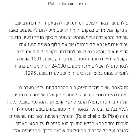
ונציה - Public domain
פולו נמשך מאוד לעולם המרתק שגילה באסיה, ולידע הרב שבו 
החזיקו המלומדים במקום. הוא התרשם מיכולתם להשתמש באבק 
שריפה ומהעובדה שהתשתמשו בשטרות כסף מנייר (רעיון חדשני 
עבור אירופאי באותם הימים) אך עם חלוף השנים הגעגועים 
הכריעו אותו, והוא רצה לשוב למולדתו. בקשתו לעזוב את חצר 
הקובלאי חאן נדחתה מספר פעמים, ורק בשנת 1291 אושרה 
לבסוף, ופולו השלים את המסע בן 24,000 הקילומטרים בחזרה 
לוונציה, עמוס באוצרות רבים. הוא שב לעירו בשנת 1295.
גם לאחר ששב פולו לוונציה, רוח ההרתפקנות עדיין סערה בו. 
באותם הימים ונציה וג'נובה נלחמו ביניהן על השליטה בים התיכון 
ועל נתיבי הסחר, ופולו התגייס לצי הוונציאני. הוא נפל בשבי, ונלקח 
לכלא בג'נובה. במהלך מאסרו הוא פגש באדם בשם רוסטיקלו דה 
פיזה (Rustichello da Pisa), ובמהלך השעות הארוכות שהשניים 
העבירו יחדיו בתא הכלא החשוך הוא סיפר לו על מסעו הארוך 
למזרח ועל כל הדברים המופלאים שראה בדרך. מסיפורים אלה 