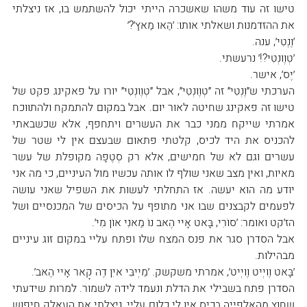
טישו זה עוד משהו שאשכרה הייתי יכול להשתמש בו, אז ניצלתי 
את ההזדמנות ושאלתי אותו: ׳הַאוּ מַאץ׳?׳
׳וֶנְטִי׳, ענה.
׳טְוֶונְטִי?!׳ נרעשתי.
׳יֶס׳, אישר.
הערכתי ש״וֶנְטִי״ זה ״טְוֶונְטִי״, אבל ״טְוֶונְטִי״ יורו על פאקינג פקט של 
טישו זה פאקינג שחיטה לאור יום. אבל במקום להתמקח ולהתווכח 
אמרתי שייקח ממני כבר את העשרים ויתחפף, אלא שכשבאתי 
להכניס את היד לכיס, קלטתי פתאום שבעצם אין לי שטר של 
עשרים וגם לא של חמישים, אלא רק סְטֶפָה מקופלת של עשר 
מאיות, ואין מצב שאני שולף לו אותה עכשיו מול העיניים, כי מה אני 
יודע מה הוא יעשה. אז התחלתי לעשות את השפיל שאני עושה 
לפעמים לקבצנים שבו אני מתופף על הכיסים של המכנסיים ושל 
הז׳קט ואומר: ׳סוֹרִי, בָּאט אָיי הֶאב נוֹ מַאנִי אוֹן מִי׳.
אבל הסדרן סגר את פנס המצח שלו ופתח עליי במקום זוג עיניים 
מבהילות.
׳בָּאט וֶויְיט וֶויְיט׳, אמרתי משקשק. ׳מֵיְיבִּי איִן דֶה קָאר אָיי הֶאב׳.
הסדרן פתח בשבילי את הדלת ונעמד לידה לשמור. למרות שידעתי 
שחוץ מהאלפייה בכיס אין לי כלום עליי, ניצלתי את העאלק חיפוש 