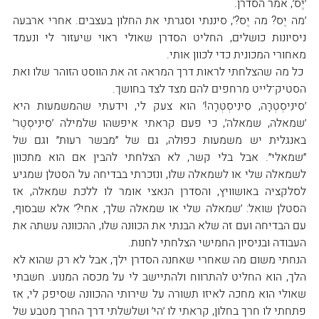
׳יֶס׳, אמר הסדרן.
׳מה יֶס? מה יֶס?׳, סיננתי וסגרתי את החלון בעצבים. אחרי ארבעה 
ניסיונות כושלים, החליט הסדרן שאולי ראוי שיעזור לי ונעמד 
מאחורי המכונית כדי לכוון אותי.
 כל מה שהצלחתי לראות דרך המראה זה את הווסט הזוהר שלו ואת 
הסטיק־לייט מרחפים להם מצד לצד בחושך.
׳סִינִיסְטְרָה, סִינִיסְטְרָה!׳ הוא צעק לי, וידעתי שהמשמעות היא 
׳שמאלה, שמאלה׳, כי פעם קראתי איפשהו שלמילה ׳סִינִיסְטֶר׳ 
באנגלית יש משמעות כפולה, גם של ״מבשר רעות״ וגם של 
״שמאלי״. אבל בלי קשר, לא הצלחתי להבין אם הוא מתכוון 
לשמאלה שלי או לשמאלה שלו, ונזכרתי בבדיחה על הסטלן שמגיע 
לסלקציה באושוויץ, והסדרן הנאצי אומר לו ללכת שמאלה, אז 
הסטלן שואל: ׳שמאלה שלי או שמאלה שלך, אחי?׳ אלא שבסוף, 
עם הבדיחה ועם זה שלא הבנתי את הכוונה שלו, ההכוונה עשתה את 
העבודה ובניסיון החמישי הצלחתי לחנות.
הנחתי משום מה שאחרי שאחנה הסדרן ילך, אבל לא רק שהוא לא 
הלך, הוא החליט להתרווח ולהתיישב לי על מכסה המנוע. חשבתי 
שאולי הוא מחכה לאיזו תשורה על שירותי ההכוונה שסיפק לי, אז 
פתחתי לו חרך בחלון, קראתי לו ׳הי׳ ושלשלתי דרך החרך מטבע של 