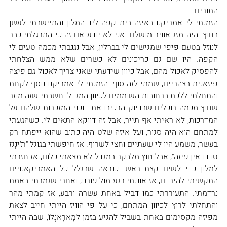
התורים.
הזמנתי לי אמריקנו באיזה בית קפה ליד המלון והתיישבתי לעשן 
בחוץ. היה מזג אוויר מושלם. אני לא יודע אם זה כי התרגלתי כבר 
לנוזל בטעם פיפי שמגישים לי בברלין, אבל נגנבתי מכמה טעים לי 
הקפה. היו שם גם כריכונים לא כשרים שלא ממש הצלחתי 
להפסיק לאכול מהם, אבל כיוון שידעתי שאני צריך לאכול גם פיצה 
פיזאנית בצהריים, שמתי לזה סוף. הזמנתי לי אמריקנו נוסף לקחת 
והתחלתי ללכת ברחובות השוממים לכיוון המגדל. חשבתי שזה מוזר 
שחוץ מכמה רוכלים שבדיוק הרכיבו את דוכני המזכרות שלהם על 
המדרכות, לא ראיתי אף תייר, אבל זה דווקא התאים לי. כשהגעתי 
למתחם הוא היה סגור, ועל איזה שלט היה כתוב שהוא ייפתח רק 
בעשר, משמע היו לי שעתיים וחצי לשרוף. אז חיפשתי בגוגל ״תִ׳ינְגְז 
טוּ דוּ אִין פיזה״, אבל חוץ מלבקר במגדל לא מצאתי כלום, אז חזרתי 
למלון כדי לשים קצת ראש. כנראה שבגלל כל האמריקאנויים 
התקשיתי להירדם, אז אוננתי רגע מול פורנו, ואחרי שגמרתי באמת 
נרדמתי. התעוררתי כמו דביל באחת עשרה ורבע, אז קמתי מהר 
והתחלתי לרוץ לכיוון המתחם, כי על פי הוויז הייתי חייב לצאת 
מפיזה מקסימום באחת בשביל להגיע בזמן למָארָאנֶלוֹ, שבה הייתי 