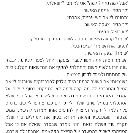
׳אבל למה נָאיְין? למה? אני לא מבין?׳ שאלתי.
׳לך מפה!׳ איימה האישה.
׳תחזירו לי את העשירייה׳, אמרתי.
׳לך מפה!׳ צעקה האישה.
׳לא רוצה׳, מחיתי.
׳שומר!׳ קראה האישה ונופפה לשוטר המקוף האיטלקי.
׳תעזבי את השומר׳, הציע הבעל.
׳שומר!!!׳ צעקה האישה.
השומר הסית את ראשו לעבר הצעקה והחל לצעוד לכיווננו. הבנתי 
שזה הרגע לעוף משם והתחלתי להקיף את המדשאות הטֶלֶטָאבִּיוֹת 
של המתחם ולצעוד לכיוון היציאה.
כשיצאתי את השער הרמתי מייד טלפון לחברבוקית שארגנה לי את 
הטיול והסברתי לה מה קרה ולמה לא הספקתי בסוף לעלות על 
המגדל. היא הייתה נורא חמודה ואמרה שלא נורא, אבל חבל שלא 
הסתכלתי במייל שהם שלחו לי, כי הם כבר צירפו לי שם כרטיס 
עלייה למגדל ורק הייתי צריך להדפיס אותו. אמרתי לה שאני ממש 
מצטער ושמעכשיו והלאה אקרא בעיון את המיילים כדי שלא 
תקרה עוד פשלה כזאת. היא אמרה שבסדר ושאלה אם כן אבל 
הספקתי לאכול במסעדה של הפיצה הפיזאנית. אמרתי לה שברגע 