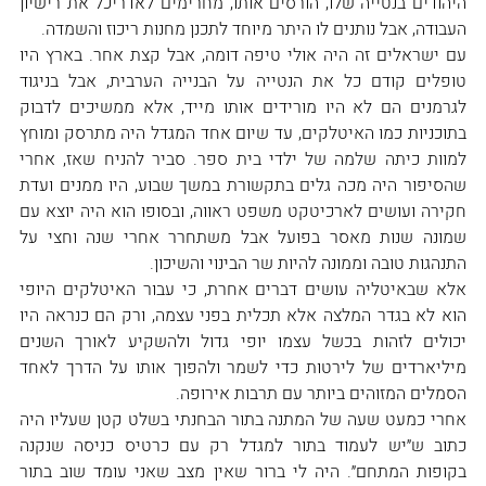
היהודים בנטייה שלו, הורסים אותו, מחרימים לאדריכל את רישיון 
העבודה, אבל נותנים לו היתר מיוחד לתכנן מחנות ריכוז והשמדה.
עם ישראלים זה היה אולי טיפה דומה, אבל קצת אחר. בארץ היו 
טופלים קודם כל את הנטייה על הבנייה הערבית, אבל בניגוד 
לגרמנים הם לא היו מורידים אותו מייד, אלא ממשיכים לדבוק 
בתוכניות כמו האיטלקים, עד שיום אחד המגדל היה מתרסק ומוחץ 
למוות כיתה שלמה של ילדי בית ספר. סביר להניח שאז, אחרי 
שהסיפור היה מכה גלים בתקשורת במשך שבוע, היו ממנים ועדת 
חקירה ועושים לארכיטקט משפט ראווה, ובסופו הוא היה יוצא עם 
שמונה שנות מאסר בפועל אבל משתחרר אחרי שנה וחצי על 
התנהגות טובה וממונה להיות שר הבינוי והשיכון.
אלא שבאיטליה עושים דברים אחרת, כי עבור האיטלקים היופי 
הוא לא בגדר המלצה אלא תכלית בפני עצמה, ורק הם כנראה היו 
יכולים לזהות בכשל עצמו יופי גדול ולהשקיע לאורך השנים 
מיליארדים של לירטות כדי לשמר ולהפוך אותו על הדרך לאחד 
הסמלים המזוהים ביותר עם תרבות אירופה.
אחרי כמעט שעה של המתנה בתור הבחנתי בשלט קטן שעליו היה 
כתוב ש״יש לעמוד בתור למגדל רק עם כרטיס כניסה שנקנה 
בקופות המתחם״. היה לי ברור שאין מצב שאני עומד שוב בתור 