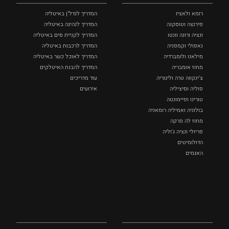
רומא ולאציו
המדריך לנדל"ן באיטליה
פירנצה וטוסקנה ‏
המדריך לנהיגה באיטליה
ונציה ורונה וונטו
המדריך לקניית סים באיטליה
נאפולי‏ וקמפניה
המדריך לרכבות באיטליה
מילאנו ולומברדיה
המדריך לאוכל כשר באיטליה
מחוז אומבריה
המדריך להבנת האיטלקים
צ'ינקווה טרה וליגוריה
עוד מדריכים
פוליה וסיציליה ‏
אירועים
טורינו ופיימונטה
בולוניה ואמיליה רומאניה
מחוז לה מרקה
פריולי ונציה ג'וליה
הדולומיטים
האגמים
איטליה הנסתרת
אומנות
אוכל
כל המקומות
ותרבות
ומתכונים