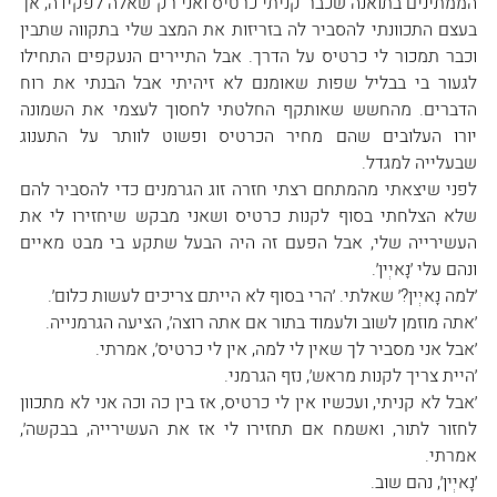
הממתינים בתואנה שכבר קניתי כרטיס ואני רק שאלה לפקידה, אך 
בעצם התכוונתי להסביר לה בזריזות את המצב שלי בתקווה שתבין 
וכבר תמכור לי כרטיס על הדרך. אבל התיירים הנעקפים התחילו 
לגעור בי בבליל שפות שאומנם לא זיהיתי אבל הבנתי את רוח 
הדברים. מהחשש שאותקף החלטתי לחסוך לעצמי את השמונה 
יורו העלובים שהם מחיר הכרטיס ופשוט לוותר על התענוג 
שבעלייה למגדל.
לפני שיצאתי מהמתחם רצתי חזרה זוג הגרמנים כדי להסביר להם 
שלא הצלחתי בסוף לקנות כרטיס ושאני מבקש שיחזירו לי את 
העשירייה שלי, אבל הפעם זה היה הבעל שתקע בי מבט מאיים 
ונהם עלי ׳נָאיְין׳.
׳למה נָאיְין?׳ שאלתי. ׳הרי בסוף לא הייתם צריכים לעשות כלום׳.
׳אתה מוזמן לשוב ולעמוד בתור אם אתה רוצה׳, הציעה הגרמנייה.
׳אבל אני מסביר לך שאין לי למה, אין לי כרטיס׳, אמרתי.
׳היית צריך לקנות מראש׳, נזף הגרמני.
׳אבל לא קניתי, ועכשיו אין לי כרטיס, אז בין כה וכה אני לא מתכוון 
לחזור לתור, ואשמח אם תחזירו לי אז את העשירייה, בבקשה׳, 
אמרתי.
׳נָאיְין׳, נהם שוב.