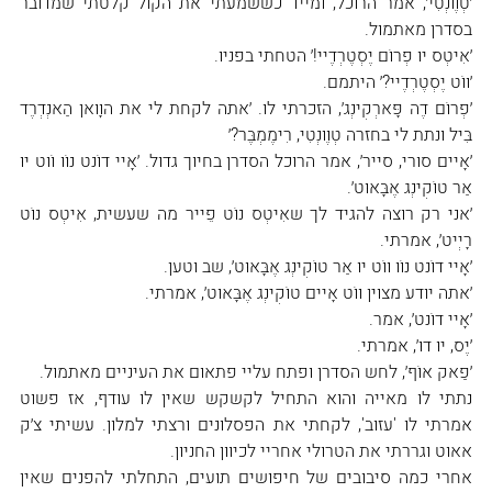
׳טְוֶונְטִי׳, אמר הרוכל, ומייד כששמעתי את הקול קלטתי שמדובר 
בסדרן מאתמול.
׳אִיטְס יוּ פְרוֹם יֶסְטֶרְדֶיי!׳ הטחתי בפניו.
׳ווֹט יֶסְטֶרְדֶיי?׳ היתמם.
׳פְרוֹם דֶה פָּארְקִינְג׳, הזכרתי לו. ׳אתה לקחת לי את הוָואן הַאנְדְרֶד 
בִּיל ונתת לי בחזרה טְוֶונְטִי, רִימֶמְבֶּר?׳
׳אָיים סורי, סייר׳, אמר הרוכל הסדרן בחיוך גדול. ׳אָיי דוֹנט נוֹו וֹוט יוּ 
אַר טוֹקִינְג אֶבָּאוּט׳.
׳אני רק רוצה להגיד לך שאִיטְס נוֹט פֵייר מה שעשית, אִיטְס נוֹט 
רָיְיט׳, אמרתי.
׳אָיי דוֹנט נוֹו ווֹט יוּ אַר טוֹקִינְג אֶבָּאוּט׳, שב וטען.
׳אתה יודע מצוין ווֹט אָיים טוֹקִינְג אֶבָּאוּט׳, אמרתי.
׳אָיי דוֹנט׳, אמר.
׳יֶס, יוּ דוּ׳, אמרתי.
׳פַאק אוֹף׳, לחש הסדרן ופתח עליי פתאום את העיניים מאתמול.
נתתי לו מאייה והוא התחיל לקשקש שאין לו עודף, אז פשוט 
אמרתי לו 'עזוב', לקחתי את הפסלונים ורצתי למלון. עשיתי צ׳ק 
אאוט וגררתי את הטרולי אחריי לכיוון החניון.
אחרי כמה סיבובים של חיפושים תועים, התחלתי להפנים שאין 