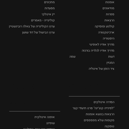
אומנות
מתכונים
מוזיאונים
מסעדות
ספרות
יין איטלקי
הרצאות
קולינריה - מאמרים
קולנוע ומוסיקה
ערוץ הקולינריה של צאלה רובינשטיין
ארכיטקטורה
ערוץ הבישול של דוד שושן
היסטוריה
מדריך אודיו לאופיצי
מדריך אודיו לגלריה בורגזה
דעות
שפה
המגזין
ציר הזמן של איטליה
לצפייה
אופנה
ושופינג
הסדרה איטלקים
"לסינייה קוצ'ינה" סרט תיעודי קצר
הרצאות בנושא אומנות
אופנה איטלקית
מקומות שלא מפספסים
שופינג
טוסקנה