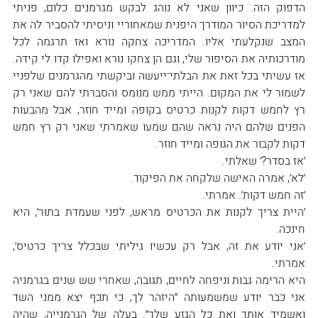
הדפוק הזה. כיוון שאני לא נוהג לבקש מגרמנים כלום, פניתי 
למדריכת הסיור המודרך היפנית שמאחוריי וניסיתי להסביר לה את 
המצב שנקלעתי אליו. המדריכה צחקה נורא ואז תרגמה לכל 
מודרכותיה את הסיפור שלי, וגם הן צחקו נורא ואפילו קדו לי קידה. 
אז עשיתי בכל זאת את הבלתי־ייעשה וביקשתי מהגרמנים שלפניי 
לשמור לי את המקום. הייתי ממש מנומס והסברתי להם שאני רק 
רץ לחמש דקות לקנות כרטיס בקופה ומייד חוזר, אבל מהבעות 
הפנים שלהם היה נראה שהם שמעו שאמרתי שאני רק רץ חמש 
דקות לקבור את הגופה ומייד חוזר.
׳אז בסדר?׳ שאלתי.
׳לא׳, אמרה האישה שלקחה את הפיקוד.
׳זה חמש דקות׳. אמרתי.
׳היית צריך לקנות את הכרטיס מראש, לפני שעמדת בתור׳, היא 
חינכה.
׳אני יודע את זה, אבל רק עכשיו גיליתי שבכלל צריך כרטיס׳, 
אמרתי.
היא הרימה גבות וניפחה לחיים, תגובה, שאחרי שש שנים בגרמניה 
אני כבר יודע שמשמעותה ״היזהר לך, כי תכף יצא ממני השד 
ואשמיד אותך ואת כל הגזע שלך״. בעלה של הגרמנייה, שהיה 