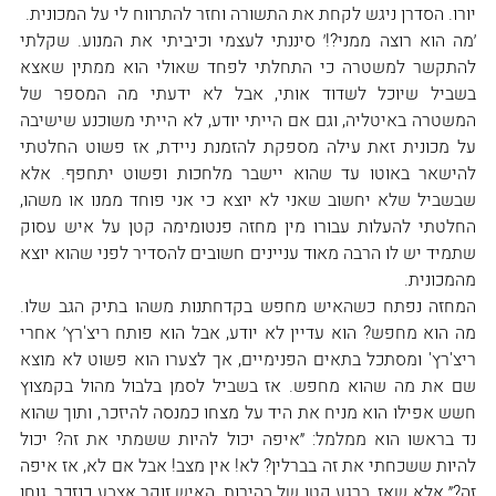
יורו. הסדרן ניגש לקחת את התשורה וחזר להתרווח לי על המכונית.
׳מה הוא רוצה ממני?!׳ סיננתי לעצמי וכיביתי את המנוע. שקלתי 
להתקשר למשטרה כי התחלתי לפחד שאולי הוא ממתין שאצא 
בשביל שיוכל לשדוד אותי, אבל לא ידעתי מה המספר של 
המשטרה באיטליה, וגם אם הייתי יודע, לא הייתי משוכנע שישיבה 
על מכונית זאת עילה מספקת להזמנת ניידת, אז פשוט החלטתי 
להישאר באוטו עד שהוא יישבר מלחכות ופשוט יתחפף. אלא 
שבשביל שלא יחשוב שאני לא יוצא כי אני פוחד ממנו או משהו, 
החלטתי להעלות עבורו מין מחזה פנטומימה קטן על איש עסוק 
שתמיד יש לו הרבה מאוד עניינים חשובים להסדיר לפני שהוא יוצא 
מהמכונית.
המחזה נפתח כשהאיש מחפש בקדחתנות משהו בתיק הגב שלו. 
מה הוא מחפש? הוא עדיין לא יודע, אבל הוא פותח ריצ'רץ׳ אחרי 
ריצ'רץ' ומסתכל בתאים הפנימיים, אך לצערו הוא פשוט לא מוצא 
שם את מה שהוא מחפש. אז בשביל לסמן בלבול מהול בקמצוץ 
חשש אפילו הוא מניח את היד על מצחו כמנסה להיזכר, ותוך שהוא 
נד בראשו הוא ממלמל: ״איפה יכול להיות ששמתי את זה? יכול 
להיות ששכחתי את זה בברלין? לא! אין מצב! אבל אם לא, אז איפה 
זה?״ אלא שאז, ברגע קטן של בהירות, האיש זוקר אצבע כנזכר, גוחן 