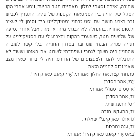
שחורה, ואיתה נסעתי למלון. מאתיים מטר מהיעד, נוסע אחרי הקו 
הסגול של הווייז בין הסמטאות הקטנות של פיזה, התפרץ לכביש 
גבר בצבע חושך עם וסט זרחני וסטיק־לייט ביד וסימן לי לעצור 
ולנסוע אחריו. בהתחלה לא הבנתי מיהו או מהו, אבל אחרי נסיעה 
של שלושים מטר, כשנעמד במקום והצביע לי עם הסטיק־לייט על 
חנייה פנויה, הבנתי שמדובר בסדרן החנייה. בלי קשר לעובדה 
שהחניון היה חשוך לגמרי ושפחדתי לשרוט את האוטו ושעוד לא 
התרגלתי להגה ולצפצופים של הרוורס, היה לי ברור שאין מצב 
שאני נכנס לחנייה הזאת.
פתחתי קצת את החלון ואמרתי: ׳אָיי קֵאנט פארק הִיר׳.
׳יֶס׳, אמר הסדרן.
׳אִיטְס טוּ סְמוֹל׳, אמרתי.
׳נוֹ׳, אמר הסדרן.
׳יֶס׳, התעקשתי.
׳נוֹ׳, התעקש חזרה.
׳נוֹ אַתֶ׳ר פַּארְקְינג?׳, שאלתי.
׳נוֹ׳, ענה נחרצות.
׳בַּאט אָיי קֵאנט פארק הִיר׳, אמרתי.