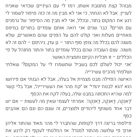
מבוהל קצת מתגובת אשתו, רמז לי עם העיניים שכדאי שאניח 
לעניין. אבל לא הנחתי, כי אני לא מבין מה זה כזה סיפור לשמור לי 
רגע את המקום בתור, ובכלל, אני לא מבין מה הסיפור של גרמנים 
עם תורים? כבר שנים אני רואה אותם עומדים בתורים במינוס 
מאתיים מעלות ואני קולט להם על הפנים שהם מאושרים, שלא 
משנה להם בכלל מה צופן סוף התור – גן עדן, גיהינום – להם זה לא 
משנה. עצם העובדה שהם בכלל עומדים בתור והתור מתנהל על פי 
הכללים – זו תכלית הקיום ותמצית האושר.
׳אני יכול לשלם לכם בשביל שתשמרו לי על המקום?׳ שאלתי 
ושלפתי מהכיס עשירייה.
האישה הפזילה מבט מצמית אל בעלה, אבל לא הבנתי אם פירושו 
הוא ״הוא לבטח יהודי״ או ״קח מהר את העשירייה״, אבל בלי קשר 
למה שהיא התכוונה במבט שלה, בעלה לקח את הכסף.
׳דָּאנְקֶה, דָּאנְקֶה, דָּאנְקֶה׳. אמרתי לעצמי שאין מה לעשות – אם יש 
דבר אחד משותף ליהודים ולנוצרים, זה שגם הם וגם הם אוהבים 
כסף.
פילסתי בריצה דרך לקופות, שהתברר לי מהר מאוד שהתור אליהן 
ארוך פי שלושה מהתור למגדל. אז החלטתי לעקוף רק לרגע את 