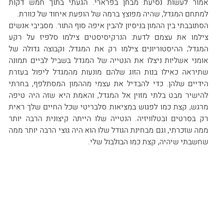
אמור לעשות נסיעת מבחן בפרארי. הגעתי בתוך חמש דקות 
למתחם המגדל, שהיה מפוצץ ברמה של הופעת איחוד של כוורת.
הסתובבתי בין ההמון בניסיון להבין איפה סוף התור. מסביבי אנשים 
צילמו את עצמם לדעת: הנרקיסיסטים צילמו סלפיז על רקע 
המגדל; ההיסטוריונים צילמו רק את המגדל; וקבוצה גדולה של 
אומני אשליות ניצלו את הנטייה של המגדל בשביל לביים תמונה 
שתיראה כאילו בנות הזוג שלהם מונעות מהמגדל ליפול בעזרת 
הידיים שלהן. כדי להבדיל את עצמי מההמון המסתלפף, בחרתי 
להישיר מבט בלתי מזוין אל המגדל, והאמת היא שזה היה טיפה 
מרגש, קצת כמו לפגוש במציאות סלבריטי שכל החיים שלך ראית 
רק בסרטים ובטלוויזיה. הנטייה שלו הייתה קיצונית הרבה יותר 
ממה שזכרתי, וגם מבחינת הגודל שלו הוא היה גוצי הרבה יותר ממה 
שחשבתי שיהיה, קצת כמו הבולבול שלי.