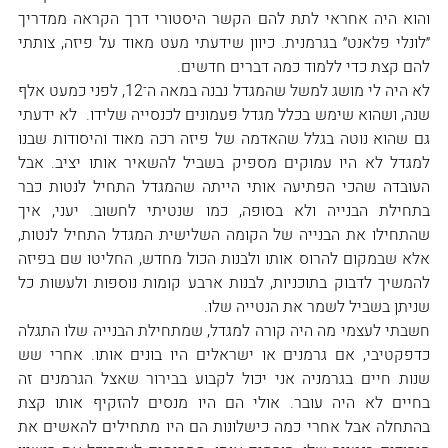
והוא היה אחראי לתת להם הקשר היסטורי דרך הקראה ממדריך 
״לונלי פלאנט״ בגרמנית. כיוון שידעתי מעט מאוד על פיזה, צותתי 
להם קצת כדי ללמוד כמה דברים חדשים.
לא היה לי מושג למשל שהמגדל נבנה במאה ה־12, לפני כמעט אלף 
שנה, ושהוא שימש בכלל מגדל פעמונים לכנסייה שלידו.  לא ידעתי 
גם שהוא נוטה בגלל שהאדמה של פיזה רכה מאוד והיסודות שבנו 
למגדל לא היו עמוקים מספיק בשביל להשאיר אותו יציב. אבל 
העובדה שהכי הפתיעה אותי הייתה שהמגדל התחיל לנטות כבר 
בתחילת הבנייה ולא בסופה, כמו שנטיתי לחשוב. יעני, איך 
שהתחילו את הבנייה של הקומה השלישית המגדל התחיל לנטות, 
אלא שבמקום להרוס אותו ולבנות הכול מחדש, החליטו שם בפיזה 
להמשיך לדבוק בתוכניות, לבנות ארבע קומות נוספות ולעשות כל 
שניתן בשביל לשמר את הנטייה שלו.
חשבתי לעצמי מה היה קורה למגדל, שמתחילת הבנייה שלו התגלה 
כדפקטיבי, אם גרמנים או ישראלים היו בונים אותו. אחרי שש 
שנות חיים בגרמניה אני יכול לקבוע בבירור שאצל הגרמנים זה 
בחיים לא היה עובר. אולי הם היו מנסים להזקיף אותו קצת 
בהתחלה אבל אחרי כמה כישלונות הם היו מתחילים להאשים את 