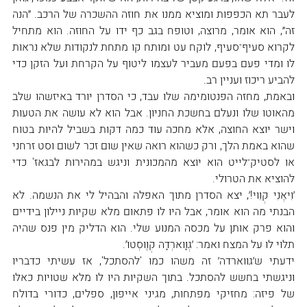
לעבר תא הכפפות ומוציא ממנו את חוזה ההשכרה של הרכב. ״הנה 
זה״, הוא אומר, מרוצה, וטופח בגב כף ידו על החוזה. הוא מתחיל 
לקרוא סעיף־סעיף, לוקח עט ומותח קו מתחת לנקודות שלא נראות 
לו ומדי פעם בפעם מעביר לעצמו ליטוף על הקרחת ועל הזקן כדי 
להביע ריכוז ועניין רב.
ובאמת, מחזה הפנטומימה שלו עבד, כי הסדרן יורד באיזשהו שלב 
מהאוטו שלו ונעלם בחשכת החניון. אבל הוא לא עושה את הטעות 
וישר יוצא החוצה, אלא מחכה עוד כמה דקות בשביל להיות בטוח 
שהוא באמת הלך, ורק כשהוא רואה שאין שום זכר לשום וסט זרחני 
או לסטיק־לייט הוא יוצא מהמכונית וניגש במהירות לבגאז' כדי 
להוציא את הטרולי.
׳וִיאֶנִי קְוִוי!׳, יצא הסדרן מתוך האפלה והבהיל לי את הנשמה. לא 
הבנתי מה הוא אומר, אבל היו לו פתאום מלא שקיות ניילון בידיים 
והוא פרק אותן על מכסה המנוע שלי. הוא הדליק מין פנס שהיה 
תלוי לו על המצח ואמר: ׳גְּוָוארְדָה קְוֶוסְטוֹ׳.
ידעתי ש׳גווארדה׳ זה משהו כמו 'להסתכל', אז עשיתי כדבריו 
וניגשתי בחשש להסתכל. בתוך השקיות היו לו מלא שטויות כאלו 
של פיזה: מחזיקי מפתחות, מגיני אייפון, ספלים, כדורי בדולח 