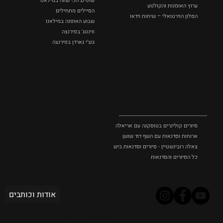
שופינג הכי שווה במילאנו
ערוץ האומנות והקולנוע
הסיילים מתחילים
הסלון הוירטואלי – שיחות וידאו
שבוע האופנה במילאנו
ווינטג' בפירנצה
גוצ'י גארדן בפירנצה
סיורים
וסדנאות
סיורים קולינרים בטוסקנה עם אריאלה בנקיר
ארוחות וסדנאות עם השף דוד שושן
צאלה רובינשטיין - סיורים וסדנאות בישול בטוסקנה
כל הסיורים והסדנאות
אודות וכותבים
2022 Created