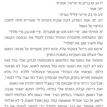
׳יוּ הֵב טוּ בְּרִינְג מִי אֵיְיטִי׳, אמרתי.
׳יֶס׳, אמר.
׳גיב מִי בֶּק אֵיְיטִי פְּלִיז!׳ גערתי.
׳יֶס, יֶס׳, אמר הסדרן, לקח שקית והכניס לי מטריית פיזה לתוכה 
כפיצוי על העוול.
׳נוֹ׳, מחיתי שוב. ׳אָיי דוֹנט ווֹנט אֶן אַמְבְּרֶלָה. אָיי ווֹנט בֶּק מָיי סוֹלְדִי׳.
תוך התעלמות אלגנטית התחיל הסדרן לקפל את הבסטה הקטנה 
שלו ולשיר שוב את ״סוֹלְדִי״.
׳אִיטְס נוֹט רָיְיט!׳ צעקתי עליו, והוא דפק פעמיים על מכסה המנוע 
שלי ונעלם עם השקיות בחשכת החניון.
פתחתי את הפנס של הפלאפון והתכופפתי לבדוק אולי בכל זאת 
הוא לא לקח את השטר והוא נפל מתחת לאוטו, אבל לא מצאתי 
כלום. הוצאתי את הטרולי מהבגאז׳ והתחלתי ללכת. היו מלא 
מקומות פנויים בחניון, וקלטתי שהסדרן הזבל הזה עבד עליי לגמרי, 
אבל כבר הייתי עייף ומבואס מדי בשביל לחזור ולהזיז את האוטו.
זאת הייתה קבלת הפנים שלי בפיזה. בלילה דווקא ישנתי סבבה, 
אבל השעון המעורר בטלפון העיר אותי בשש ולא הצלחתי לחזור 
לישון, אז כבר אמרתי שאעשה קפה קטן ואוכל משהו, כי לא אכלתי 
כלום אתמול, ואז כבר אקפוץ למגדל כדי לחסוך לעצמי את כל 