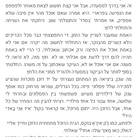
זה אני בדרך למסעדה, אבל אני קצת חושש לצאת מאוחר ולפספס 
את הנסיעה בפרארי. היא אמרה שאם אוכל מהר אין סיבה שלא 
אספיק, אז אמרתי 'בסדר' והתנצלתי שוב. ניתקתי את השיחה 
והתחלתי לרוץ.
האמת שמעבר לעניין של הזמן, די התפוצצתי כבר מכל הכריכים 
הלא כשרים מהבוקר, אז התחלתי לחשוב מה יקרה אם אני לא 
באמת אוכל את הפיצה ורק אכתוב שאכלתי, כי הרי לא באמת 
תהיה להם דרך לדעת אם אכלתי או לא. חוץ מזה, לא נראה לי 
משנה אם אני אוכל או לא, העיקר שאכתוב על זה משהו. החלטתי 
בסוף לוותר על הביקור במסעדה ולהוריד ממני את הלחץ.
מה שכן, ביציאה מן המתחם נעצרתי על יד דוכן מזכרות שהציע 
למכירה שלל פסלוני פיזה בכל הגדלים, שנראו מרחוק כמו אוסף 
ענק של דִּילְדוֹיִים משיש. פשפשתי בין הפסלונים ובחרתי לי 
שלושה, אחד עבור כל אחד מילדיי. רציתי להבין מה המחיר של כל 
אחד, אבל הדוכן היה יתום מרוכל, אז קראתי בקול: ׳אִיז אֵנִי בָּאדִי 
הִיר?׳
ולפתע, כמו גֶ׳ק־אִין־אֶ־בּוֹקְס, הגיח הרוכל מתחתית הדוכן וחייך אליי.
׳האלו, הַאוּ מַאץ׳ עולה אחד?׳ שאלתי.