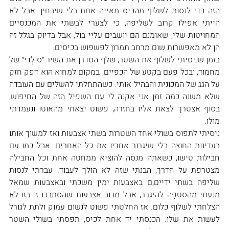
הזה כדי לנסות לשלוף מהכיס מאייה אחת בלי שיבחין. אבל לא 
הייתי אפילו קרוב לשליפה, כי לצערי לבשתי את המכנסיים 
המחויטות שלי, שאומנם הם יושבים עליי בול, אבל בדיוק בגלל זה 
הן לא מאפשרות שום מרחב תמרון לפשפוש בכיסים.
בזמן שניסיתי לשלוף את השטר, שלף הסדרן את השיר ״סוֹלְדִי״ של 
מחמוד, ובכל פעם בקטע של הכפיים, במקום למחוא הוא דפק חזק 
על הגג של המכונית והבהיל אותי. כשהתחלתי להשלים עם העובדה 
שלא משנה כמה זמן אני אקנה לי עם השפיל הזה של החיפוש, 
בסוף אצטרך לצאת אליו בחזרה, פשוט יצאתי מהאוטו ונעמדתי 
מולו.
ניסיתי לתפוס בשולי אחד השטרות בשתי אצבעות ואז למשוך אותו 
בעדינות החוצה בלי שיגרור אחריו את כל האחרים. אבל כמו עם 
חבילות טישו, כשאתה מנסה להוציא ממחטה אחת וכל החבילה 
מצטרפת על הדרך, הבנתי שזה לא הולך לעבוד. עברתי לנסות 
שליפה בשתי ידיים,ם באצבעות ימין משכתי ובאצבעות שמאל 
מנעתי מהסְטֶפָה להיגרר, אבל מרוב אצבעות שהסתבכו זו בזו לא 
הצלחתי לשלוף כלום. אז החלטתי פשוט לנשום עמוק ולתת לגורל 
לעשות את שלו. הכנסתי יד אחת לכיס, תפסתי בשולי השטר 