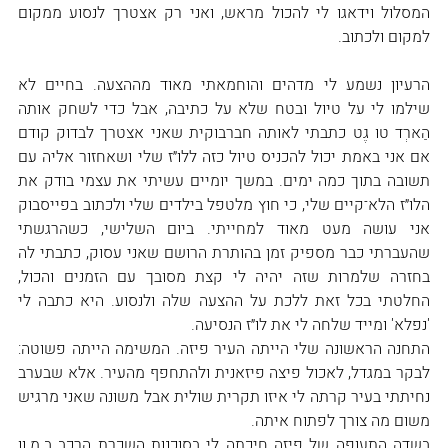
המסלול וידאגו לי להכול מראש, ואני רק אצטרך לנסוע ממקום 
למקום ולכתוב.
הרעיון נשמע לי מדהים והוחמאתי מאוד מההצעה. בחיים לא 
שילמו לי על טיול ובטח שלא על כתיבה, אבל כדי לשחק אותה 
הַארְד טוּ גֶט כתבתי לאותה חברבוקית שאני אצטרך לבדוק קודם 
אם אני באמת יכול להכניס טיול כזה ללו״ז שלי ושאחזור אליה עם 
תשובה בתוך כמה ימים. במשך יומיים עשיתי את עצמי בודק את 
הלו״ז הלא־קיים שלי, כי חוץ מלטפל בילדים שלי ולכתוב בפייסבוק 
אני עושה מעט מאוד למחייתי. ביום השלישי, כשהרגשתי 
שהעברתי כבר מספיק זמן בהותרת הרושם שאני עסוק, כתבתי לה 
בחזרה שלמרות שזה יהיה לי קצת מסובך עם הזמנים והכול, 
החלטתי בכל זאת ללכת על ההצעה שלה ולנסוע. היא כתבה לי 
'נפלא' ומייד שלחה לי את לו״ז הנסיעה.
התחנה הראשונה שלי הייתה העיר פיזה. המשימה הייתה פשוטה: 
לבקר במגדל, לאכול פיצה פיזאנית ולהתחפף מהעיר. אלא שבערב 
נחיתתי בעיר קרתה לי איזו תקרית שולית אבל משונה שאני מרגיש 
משום מה צורך לפתוח איתה.
בשדה התעופה של פיזה חיכתה לי בסוכנות השכרת הרכב ב.מ.וו 