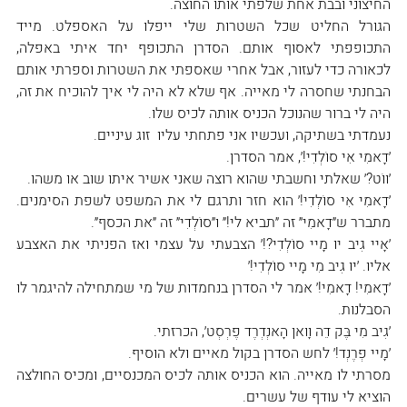
החיצוני ובבת אחת שלפתי אותו החוצה.
הגורל החליט שכל השטרות שלי ייפלו על האספלט. מייד 
התכופפתי לאסוף אותם. הסדרן התכופף יחד איתי באפלה, 
לכאורה כדי לעזור, אבל אחרי שאספתי את השטרות וספרתי אותם 
הבחנתי שחסרה לי מאייה. אף שלא לא היה לי איך להוכיח את זה, 
היה לי ברור שהנוכל הכניס אותה לכיס שלו.
נעמדתי בשתיקה, ועכשיו אני פתחתי עליו  זוג עיניים.
׳דָאמִי אִי סוֹלְדִי!׳, אמר הסדרן.
׳ווֹט?׳ שאלתי וחשבתי שהוא רוצה שאני אשיר איתו שוב או משהו.
׳דָאמִי אִי סוֹלְדִי!׳ הוא חזר ותרגם לי את המשפט לשפת הסימנים. 
מתברר ש״דָאמִי״ זה ״תביא לי!״ ו״סוֹלְדִי״ זה ״את הכסף״.
׳אָיי גִיב יוּ מָיי סוֹלְדִי?!׳ הצבעתי על עצמי ואז הפניתי את האצבע 
אליו. ׳יוּ גִיב מִי מָיי סוֹלְדִי!׳
׳דָאמִי! דָאמִי!׳ אמר לי הסדרן בנחמדות של מי שמתחילה להיגמר לו 
הסבלנות.
׳גִיב מִי בֶּק דֵה וָואן הָאנְדְרֶד פֶרְסְט׳, הכרזתי.
׳מָיי פְרֶנְד!׳ לחש הסדרן בקול מאיים ולא הוסיף.
מסרתי לו מאייה. הוא הכניס אותה לכיס המכנסיים, ומכיס החולצה 
הוציא לי עודף של עשרים.