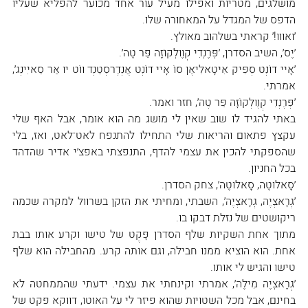
מושלגים, מטריות ואפילו מעיל עור אחד מכוער להפליא שעליו 
הדפס של המגדל על המאחורה שלו.
׳ואווו!׳ קראתי בשלהוב מאולץ.
׳יֶס׳, השיב הסדרן, ׳פְּרֶנְדִי קְוֶולְקוֹזָה פֵּר טֶה׳.
׳אָיי דוֹנְט סְפִּיק אִיטָאלִיאֶן סוֹ אָיי דוֹנְט אֲנְדֶרסְטֵנְד ווֹט יוּ אַר סֵאיִינְג׳, 
אמרתי.
׳פְּרֶנְדִי קְוֶולְקוֹזָה פֵּר טֶה׳, חזר ואמר.
באתי להגיד לו שוב שאין לי מושג מה הוא אומר, אבל האף שלי 
עקצץ פתאום והריאות שלי התחילו להתנפח לאט־לאט, ואז, בלי 
שהספקתי להכין את עצמי להדף, התנפצתי באפצ׳י אדיר שהדהד 
בכל החניון.
׳סָאלוּטֶה, סָאלוּטֶה׳, צחק הסדרן.
׳גְרָאצְיֶה, גְרָאצְיֶה׳, השבתי, ומחיתי את הזקן בשרוול למקרה שכמה 
ריקושטים של נזלת דבקו בו.
מתוך אחת השקיות שלף הסדרן פָּקֶט של טישו וקרע אותו בבת 
אחת. הוא הוציא ממנו חבילה, וגם אותה קרע. מהחבילה הוא שלף 
טישו והגיש לי אותו.
׳גְרָאצְיֶה מִילֶה׳, אמרתי וקינחתי את עצמי. ידעתי שהממחטה לא 
בחינם, אבל מכל השטויות שהוא פיזר לי על האוטו, דווקא פקט של 