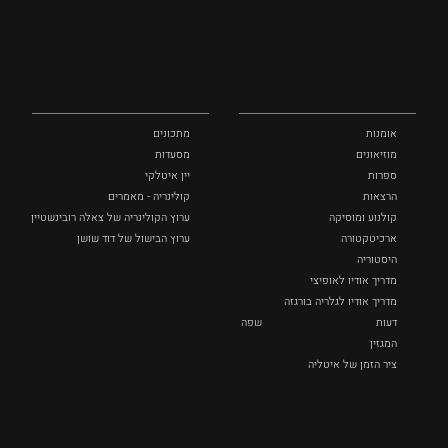
אומנות
אוכל
כל המקומות
ותרבות
ומתכונים
אומנות
מתכונים
מוזיאונים
מסעדות
ספרות
יין איטלקי
הרצאות
קולינריה - מאמרים
קולנוע ומוסיקה
ערוץ הקולינריה של צאלה רובינשטיין
ארכיטקטורה
ערוץ הבישול של דוד שושן
היסטוריה
מדריך אודיו לאופיצי
מדריך אודיו לגלריה בורגזה
דעות
שפה
המגזין
ציר הזמן של איטליה
לצפייה
אופנה