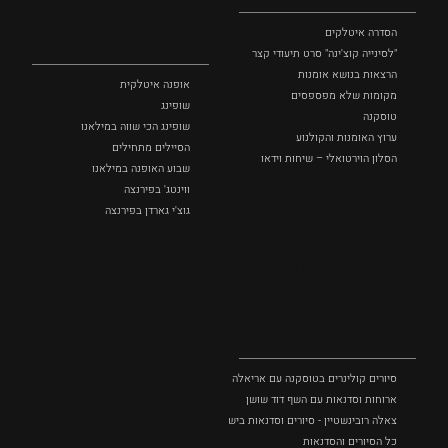
ושופינג
הסדרה איטלקים
"לסינייה קוצ'ינה" סרט תיעודי קצר
הרצאות בנושא אומנות
אופנה איטלקית
מקומות שלא מפספסים
שופינג
טוסקנה
שופינג הכי שווה במילאנו
ערוץ האומנות והקולנוע
הסיילים מתחילים
הסלון הוירטואלי – שיחות וידאו
שבוע האופנה במילאנו
ווינטג' בפירנצה
גוצ'י גארדן בפירנצה
סיורים
וסדנאות
סיורים קולינרים בטוסקנה עם אריאלה בנקיר
ארוחות וסדנאות עם השף דוד שושן
צאלה רובינשטיין - סיורים וסדנאות בישול בטוסקנה
כל הסיורים והסדנאות