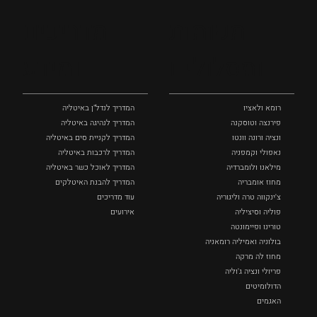
מקומות
מדריכים
ומסלולים
ומידע
רומא ולאציו
המדריך לנדל"ן באיטליה
פירנצה וטוסקנה ‏
המדריך לנהיגה באיטליה
ונציה ורונה וונטו
המדריך לקניית סים באיטליה
נאפולי‏ וקמפניה
המדריך לרכבות באיטליה
מילאנו ולומברדיה
המדריך לאוכל כשר באיטליה
מחוז אומבריה
המדריך להבנת האיטלקים
צ'ינקווה טרה וליגוריה
עוד מדריכים
פוליה וסיציליה ‏
אירועים
טורינו ופיימונטה
בולוניה ואמיליה רומאניה
מחוז לה מרקה
פריולי ונציה ג'וליה
הדולומיטים
האגמים
איטליה הנסתרת