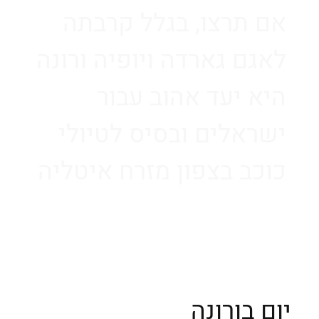
אם תרצו, בגלל קרבתה
לאגם גארדה ויופיה ורונה
היא יעד אהוב עבור
ישראלים ובסיס לטיולי
כוכב בצפון מזרח איטליה
המשכ/י למאמר
יום בורונה