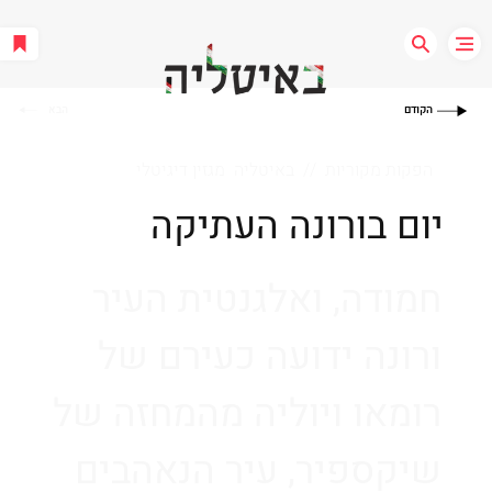
הקודם
הבא
הפקות מקוריות // באיטליה מגזין דיגיטלי
יום בורונה העתיקה
חמודה, ואלגנטית העיר
ורונה ידועה כעירם של
רומאו ויוליה מהמחזה של
שיקספיר, עיר הנאהבים