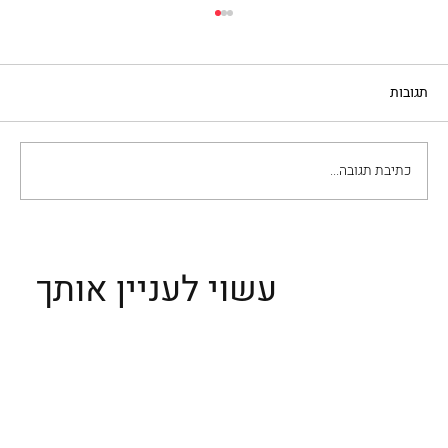
תגובות
כתיבת תגובה...
חמישה מקומות נעימים באזור ורונה ואגם גארדה
עשוי לעניין אותך