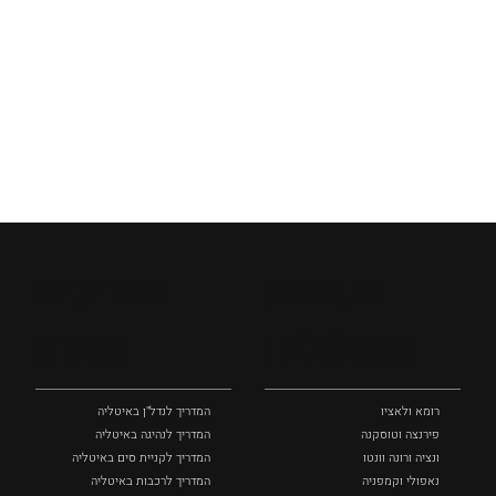
מקומות
מדריכים
ומסלולים
ומידע
רומא ולאציו
המדריך לנדל"ן באיטליה
פירנצה וטוסקנה ‏
המדריך לנהיגה באיטליה
ונציה ורונה וונטו
המדריך לקניית סים באיטליה
נאפולי‏ וקמפניה
המדריך לרכבות באיטליה