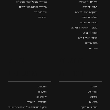
מילאנו ולומברדיה
המדריך לאוכל כשר באיטליה
מחוז אומבריה
המדריך להבנת האיטלקים
צ'ינקווה טרה וליגוריה
עוד מדריכים
פוליה וסיציליה ‏
אירועים
טורינו ופיימונטה
בולוניה ואמיליה רומאניה
מחוז לה מרקה
פריולי ונציה ג'וליה
הדולומיטים
האגמים
איטליה הנסתרת
אומנות
אוכל
כל המקומות
ותרבות
ומתכונים
אומנות
מתכונים
מוזיאונים
מסעדות
ספרות
יין איטלקי
הרצאות
קולינריה - מאמרים
קולנוע ומוסיקה
ערוץ הקולינריה של צאלה רובינשטיין