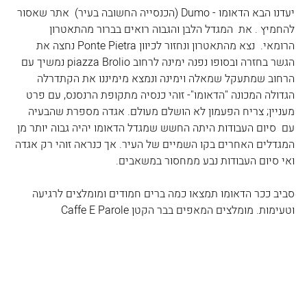
יעדנו הבא הדאומו - Dumo (הכנסייה החשובה בעיר)  אתר שאסור 
להחמיץ . את  המגדל הלבן והגבוה רואים בברור מהתאטרון 
הרומאי.  נצא מהתאטרון ונחזור לכיוון Ponte Pietra נחצה את 
הגשר בחזרה ובסופו נפנה ימינה לרחוב piazza Brolio נמשיך עם 
הרחוב שמתעקל שמאלה וימינה ונמצא מימיננו את הקתדרלה 
הגדולה המכונה "הדאומו"- זוהי כנסיה מתקופת הרנסנס, עם פרט 
מעניין; צריח הפעמון לא הושלם מעולם. אגדה מספרת שהבעיה 
עם  סיום העבודות היתה החשש שמגדל הדאומו יהיה גבוה יותר מן 
המגדלים האחרים בקו השמיים של העיר. אך כנראה זוהי רק אגדה 
ואי סיום העבודות נבע ממחסור במשאבים.
סביב ככר הדאומו תמצאו כמה ברים חמודים ומומלצים לרגיעה 
וטעימות. מומלצים המאפים בבר הקטן Caffe E Parole