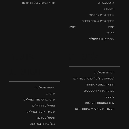
ארכיטקטורה
ערוץ הבישול של דוד שושן
היסטוריה
מדריך אודיו לאופיצי
מדריך אודיו לגלריה בורגזה
דעות
שפה
המגזין
ציר הזמן של איטליה
לצפייה
אופנה
ושופינג
הסדרה איטלקים
"לסינייה קוצ'ינה" סרט תיעודי קצר
הרצאות בנושא אומנות
אופנה איטלקית
מקומות שלא מפספסים
שופינג
טוסקנה
שופינג הכי שווה במילאנו
ערוץ האומנות והקולנוע
הסיילים מתחילים
הסלון הוירטואלי – שיחות וידאו
שבוע האופנה במילאנו
ווינטג' בפירנצה
גוצ'י גארדן בפירנצה