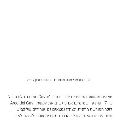
שער בורסרי מבט מבפנים - צילום: דורון צויבל
יוצאים מהשער ממשיכים ישר ברחוב  "corso Cavur" הליכה של 
כ - 7 דקות עד שמימיננו אנו פוגשים את הקשת  Arco dei Gavi   
לזכר המורשת היוונית. לצידה נמצאים גם  שרידים של כביש 
מתקופת הרומאים. שרידי הדרך המקורית שהובילה ממילאנו 