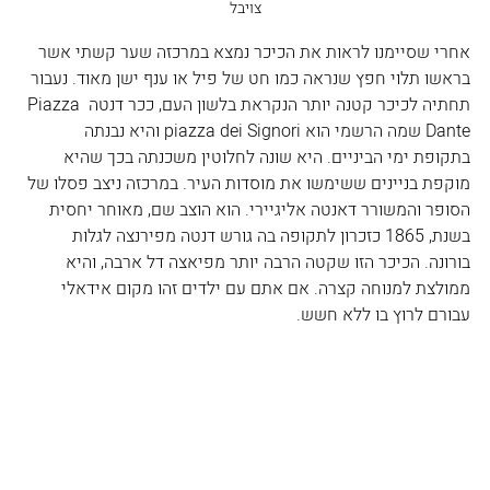
צויבל
אחרי שסיימנו לראות את הכיכר נמצא במרכזה שער קשתי אשר 
בראשו תלוי חפץ שנראה כמו חט של פיל או ענף ישן מאוד. נעבור 
תחתיה לכיכר קטנה יותר הנקראת בלשון העם, ככר דנטה Piazza 
Dante שמה הרשמי הוא piazza dei Signori והיא נבנתה 
בתקופת ימי הביניים. היא שונה לחלוטין משכנתה בכך שהיא 
מוקפת בניינים ששימשו את מוסדות העיר. במרכזה ניצב פסלו של 
הסופר והמשורר דאנטה אליגיירי. הוא הוצב שם, מאוחר יחסית 
בשנת, 1865 כזכרון לתקופה בה גורש דנטה מפירנצה לגלות 
בורונה. הכיכר הזו שקטה הרבה יותר מפיאצה דל ארבה, והיא 
ממולצת למנוחה קצרה. אם אתם עם ילדים זהו מקום אידאלי 
עבורם לרוץ בו ללא חשש.