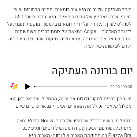
העיר העתיקה של ורונה היא עיר רומאית. מתווה הרחובות עשוי 
כשתי וערב; מאפייין של ערים רומאיות. היא נוסדה בשנת 550 
לפנה"ס לערך, ונלקחה על ידי הרומאים בהמשך. מוקפת ומוגנת על 
ידי נהר האדיג'ה – Adige ונמצאת על צומת דרכים משמעותית  
המחברת את צפון אירופה עם איטליה. מיקום שעד עצם היום הזה 
תורם לשגשוגה של העיר.
יש המון דרכים לחקור ולגלות את ורונה, המסלול שיתואר כאן הוא 
מסלול קלאסי הכולל את האתרים העיקריים, אורכו כיום שלם. 
נתחיל מן השער הגדול שבסופו של רחוב Porta Nouva נחצה 
מתחת לקשת עם השעון (נקודת מפגש לורונזים) ונגיע לככר 
Piazza Bra בה ממוקמת הארנה של ורונה- הארנה היא 