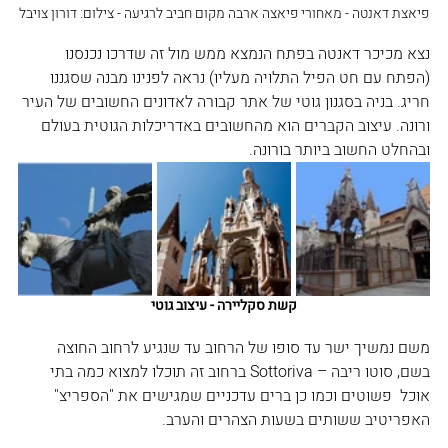
פיאצת דאנטה - מאחורי פיאצה ארבה מקום חביב לרגיעה - צילום: דורון צויבל
נצא מכיכר דאנטה בפתח הנמצא ממש מול זה שדרכו נכנסנו 
(הפתח עם חט הפיל התלויה מעליו) נראה לפנינו מבנה שסגננו 
חריג. בניה בסגנון גוטי של אתר קבורה לאדונים החשובים של העיר 
ורונה. עיצוב הקברים הוא מהחשובים באדריכלות הגוטית בעולם 
ובהחלט החשוב ביותר בורונה.
קשת סקליירה - עיצוב גוטי
משם נמשיך ישר עד סופו של הרחוב עד שנגיע לרחוב החוצה 
בשם, סוטו ריבה – Sottoriva ברחוב זה תוכלו למצוא כמה בתי 
אוכל  פשוטים וכמו כן ברים עדכניים שמגישים את "הספריצ" 
האפריטיב ששותים בשעות הצהרים והערב.