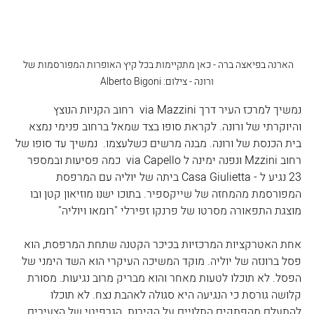
הארנה בפיאצה ברה - כאן מתקיימות בכל קיץ האופרות המפורסמות של 
ורונה - צילום: Alberto Bigoni
נמשיך למרכז העיר דרך via Mazzini  רחוב הקניות הנוצץ 
והיוקרתי של ורונה. לקראת סופו בצד שמאל ברחוב פנימי נמצא 
בית הכנסת של ורונה. מבנה מרשים כשלעצמו.  נמשיך עד סופו של 
רחוב Mzzini ונפנה ימינה ל via Capello  כמה פסיעות ובמספר 
23 נגיע ל - Casa Giulietta ביתה של יוליה עם המרפסת 
המפורסמת מהמחזה של שייקספיר. בתוכו ישנו מוזיאון קטן ובו 
מוצגת התפאורה מסרטו של פרנקו זפירלי "רומאו ויוליה"
אחת האטרקציות המרכזיות בכיכר הקטנה שתחת המרפסת, הוא 
פסל ברונזה של יוליה. מוקד המשיכה העיקרי הוא השד הימני של 
הפסל. לא תוכלו לטעות מאחר והוא מבריק מרוב נגיעות. מסורת 
קלושה גורסת כי הנגיעה היא סגולה לאהבת נצח. לא תוכלו 
להתעלם מהפתקים התלויים על הקירות. הגרפיטי של הצעירים 