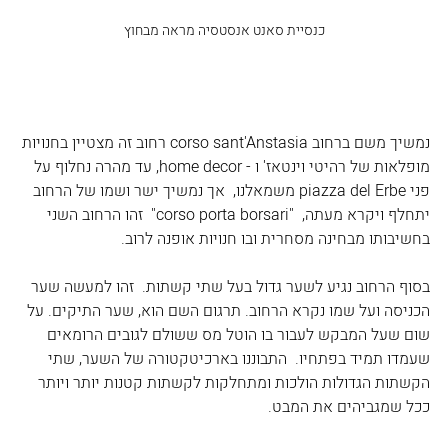
כנסיית סאנט אנסטסיה מראה מבחוץ
נמשיך משם ברחוב corso sant'Anstasia רחוב זה מצטיין בחנויות 
מופלאות של רהיטי וינטאז' ו - home decor, עד מהרה נחלוף על 
פני piazza del Erbe משמאלנו,  אך נמשיך ישר ושמו של הרחוב 
יתחלף ויקרא מעתה,  "corso porta borsari"  זהו הרחוב השני 
בחשיבותו מבחינה מסחרית ובו חנויות אופנה לרוב.
בסוף הרחוב נגיע לשער גדול בעל שתי קשתות.  זהו למעשה שער 
הכניסה ועל שמו נקרא הרחוב. תרגום השם הוא, שער התיקים. על 
שום שעל המבקש לעבור בו הוטל מס ששולם לגובים הרומאים 
שעמדו תמיד בפתחיו.  התבוננו בארכיטקטורה של השער, שתי 
הקשתות הגדולות הולכות ומתחלקות לקשתות קטנות יותר ויותר 
ככל שמגביהים את המבט.