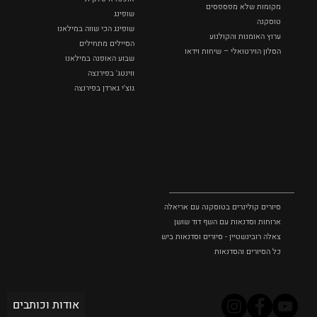
מקומות שלא מפספסים
שופינג
טוסקנה
שופינג הכי שווה במילאנו
ערוץ האומנות והקולנוע
הסיילים מתחילים
הסלון הוירטואלי – שיחות וידאו
שבוע האופנה במילאנו
ווינטג' בפירנצה
גוצ'י גארדן בפירנצה
סיורים
וסדנאות
סיורים קולינרים בטוסקנה עם אריאלה בנקיר
ארוחות וסדנאות עם השף דוד שושן
צאלה רובינשטיין - סיורים וסדנאות בישול בטוסקנה
כל הסיורים והסדנאות
אודות וכותבים