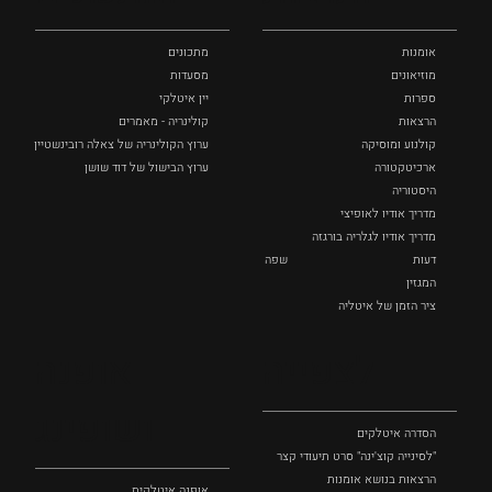
אומנות
מתכונים
מוזיאונים
מסעדות
ספרות
יין איטלקי
הרצאות
קולינריה - מאמרים
קולנוע ומוסיקה
ערוץ הקולינריה של צאלה רובינשטיין
ארכיטקטורה
ערוץ הבישול של דוד שושן
היסטוריה
מדריך אודיו לאופיצי
מדריך אודיו לגלריה בורגזה
דעות
שפה
המגזין
ציר הזמן של איטליה
לצפייה
אופנה
ושופינג
הסדרה איטלקים
"לסינייה קוצ'ינה" סרט תיעודי קצר
הרצאות בנושא אומנות
אופנה איטלקית