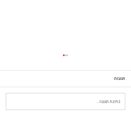
תגובות
פרוסות בקר ברוטב פיצאיולה
כתיבת תגובה...