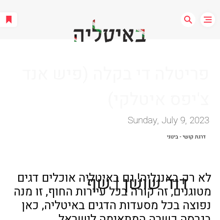
פריטלה די בקלה (פיש אנד
צ'יפס איטלקי)‏
Sunday, July 9, 2023
דרגת קושי - בינוני
לא רק באנגליה! גם באיטליה אוכלים דגים 
דוד שושן | שף
מטוגנים, זה קורה בכל עיירות החוף, זו מנה 
נפוצה בכל מסעדות הדגים באיטליה, כאן 
בגרסה כשרה המתאימה לישראל