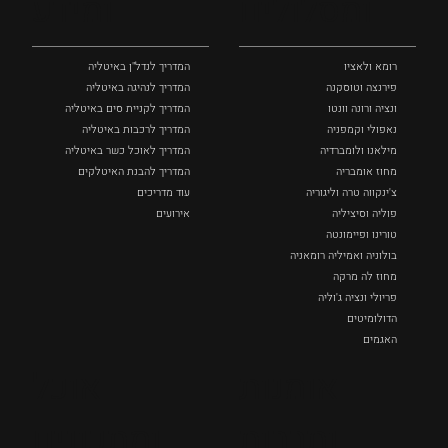
ומסלולים
ומידע
רומא ולאציו
המדריך לנדל"ן באיטליה
פירנצה וטוסקנה ‏
המדריך לנהיגה באיטליה
ונציה ורונה וונטו
המדריך לקניית סים באיטליה
נאפולי‏ וקמפניה
המדריך לרכבות באיטליה
מילאנו ולומברדיה
המדריך לאוכל כשר באיטליה
מחוז אומבריה
המדריך להבנת האיטלקים
צ'ינקווה טרה וליגוריה
עוד מדריכים
פוליה וסיציליה ‏
אירועים
טורינו ופיימונטה
בולוניה ואמיליה רומאניה
מחוז לה מרקה
פריולי ונציה ג'וליה
הדולומיטים
האגמים
איטליה הנסתרת
אומנות
אוכל
כל המקומות
ותרבות
ומתכונים