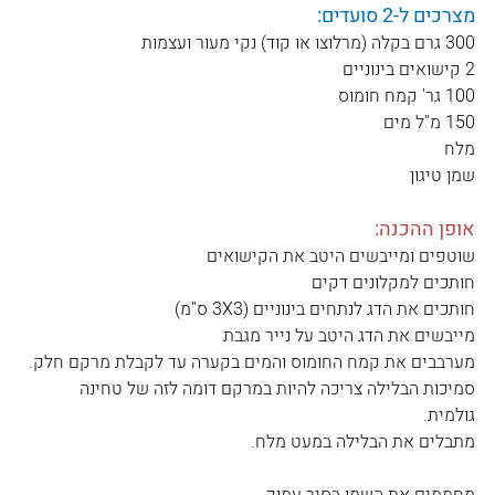
מצרכים ל-2 סועדים:
300 גרם בקלה (מרלוצו או קוד) נקי מעור ועצמות
2 קישואים בינוניים
100 גר' קמח חומוס
150 מ"ל מים
מלח
שמן טיגון
אופן ההכנה:
שוטפים ומייבשים היטב את הקישואים
חותכים למקלונים דקים
חותכים את הדג לנתחים בינוניים (3X3 ס"מ)
מייבשים את הדג היטב על נייר מגבת
מערבבים את קמח החומוס והמים בקערה עד לקבלת מרקם חלק. 
סמיכות הבלילה צריכה להיות במרקם דומה לזה של טחינה 
גולמית. 
מתבלים את הבלילה במעט מלח.
מחממים את השמן בסיר עמוק. 