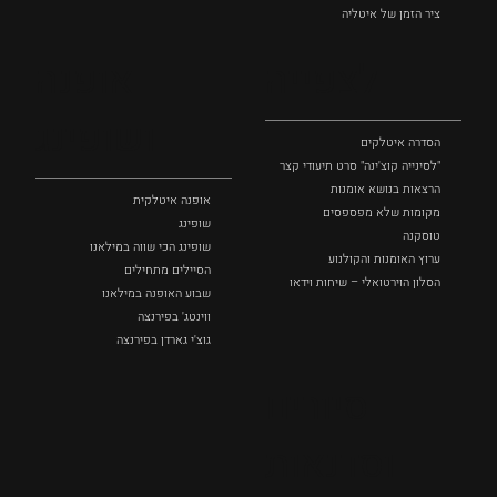
ציר הזמן של איטליה
לצפייה
אופנה
ושופינג
הסדרה איטלקים
"לסינייה קוצ'ינה" סרט תיעודי קצר
הרצאות בנושא אומנות
אופנה איטלקית
מקומות שלא מפספסים
שופינג
טוסקנה
שופינג הכי שווה במילאנו
ערוץ האומנות והקולנוע
הסיילים מתחילים
הסלון הוירטואלי – שיחות וידאו
שבוע האופנה במילאנו
ווינטג' בפירנצה
גוצ'י גארדן בפירנצה
סיורים
וסדנאות