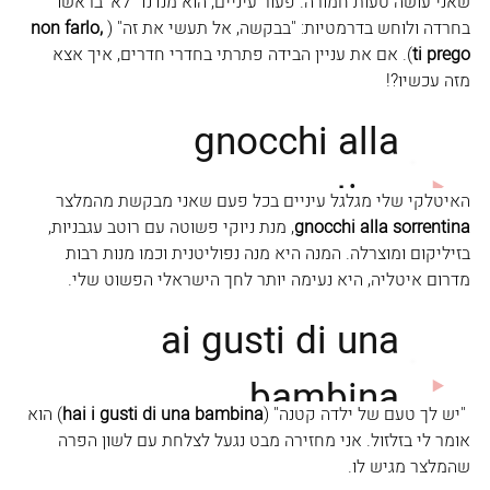
שאני עושה טעות חמורה. פעור עיניים, הוא מנדנד 'לא' בראשו 
בחרדה ולוחש בדרמטיות: "בבקשה, אל תעשי את זה" (
non farlo, 
ti prego
). אם את עניין הבידה פתרתי בחדרי חדרים, איך אצא 
מזה עכשיו?!
האיטלקי שלי מגלגל עיניים בכל פעם שאני מבקשת מהמלצר 
gnocchi alla sorrentina
, מנת ניוקי פשוטה עם רוטב עגבניות, 
בזיליקום ומוצרלה. המנה היא מנה נפוליטנית וכמו מנות רבות 
מדרום איטליה, היא נעימה יותר לחך הישראלי הפשוט שלי.
 "יש לך טעם של ילדה קטנה" (
hai i gusti di una bambina
) הוא 
אומר לי בזלזול. אני מחזירה מבט נגעל לצלחת עם לשון הפרה 
שהמלצר מגיש לו.