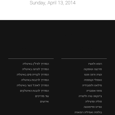
Sunday, April 13, 2014
מקומות
מדריכים
ומסלולים
ומידע
רומא ולאציו
המדריך לנדל"ן באיטליה
פירנצה וטוסקנה ‏
המדריך לנהיגה באיטליה
ונציה ורונה וונטו
המדריך לקניית סים באיטליה
נאפולי‏ וקמפניה
המדריך לרכבות באיטליה
מילאנו ולומברדיה
המדריך לאוכל כשר באיטליה
מחוז אומבריה
המדריך להבנת האיטלקים
צ'ינקווה טרה וליגוריה
עוד מדריכים
פוליה וסיציליה ‏
אירועים
טורינו ופיימונטה
בולוניה ואמיליה רומאניה