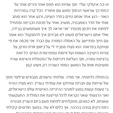
וה-כה איטלקי שלי. תוך שניות הוא תפס אותי והרים אותי על 
כתפו כך שראשי ההפוך נפגש עם אחוריו. הכל קרה במהירות 
האור - רגע אחד אנחנו נחים בחדר השינה, ורגע אחר הוא סוחב 
אותי אל חדר האמבטיה, מושיב אותי על מכונת הכביסה ומתחיל 
לפתוח את רוכסן מכנסיו "אני אראה לך איך משתמשים בבידה, 
אולי אתם הישראלים פשוט לא מבינים איך להתנקות" הוא אומר 
עם חיוך ומתיישב על האסלה המוזרה עם הברז. אני מכסה את פי 
וצוחקת בפראות. הוא מצדו מסביר לי על כיוונון זווית הזרם, על 
צורות הישיבה השונות ועל וויסות טמפרטורת המים. כל זאת 
ברצינות גמורה, תוך העלאת זיכרונות על המטפלת והאימא שהיו 
מושיבות אותו על המושב המוזר כשהיה רק פעוט קטן.
בהתחלה נלחמתי, אני מודה. שלפתי טיעונים, מגבונים וצילומי מסך 
של שיחות עם חברות שחיזקו את עמדתי בעניין. הוא מצדו הטיח 
בי טענות קשות בנוגע למנהגי ההיגיינה האישית שלנו הישראלים, 
ואני הרגשתי שאני נקראת לדגל ומייצגת את המולדת. התעקשתי 
שאנחנו, לא כמוהם, מתקלחים לפחות פעם ביום והעניין מבטיח 
רמת ניקיון גבוהה בהרבה. אך כלום לא עזר, במשך חודשים קיבלתי 