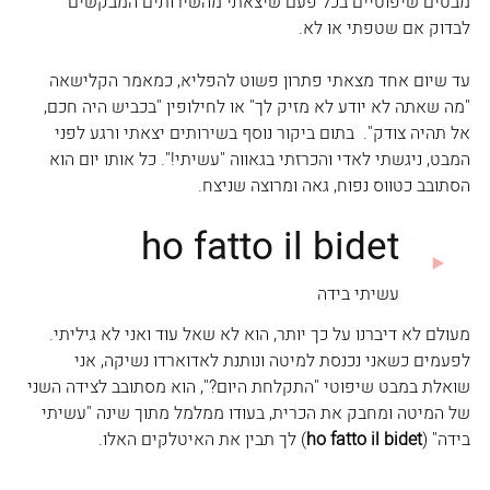
מבטים שיפוטיים בכל פעם שיצאתי מהשירותים המבקשים 
לבדוק אם שטפתי או לא.
עד שיום אחד מצאתי פתרון פשוט להפליא, כמאמר הקלישאה 
"מה שאתה לא יודע לא מזיק לך" או לחילופין "בכביש היה חכם, 
אל תהיה צודק".  בתום ביקור נוסף בשירותים יצאתי ורגע לפני 
המבט, ניגשתי לאדי והכרזתי בגאווה "עשיתי!". כל אותו יום הוא 
הסתובב כטווס נפוח, גאה ומרוצה שניצח.
מעולם לא דיברנו על כך יותר, הוא לא שאל עוד ואני לא גיליתי. 
לפעמים כשאני נכנסת למיטה ונותנת לאדוארדו נשיקה, אני 
שואלת במבט שיפוטי "התקלחת היום?", הוא מסתובב לצידה השני 
של המיטה ומחבק את הכרית, בעודו ממלמל מתוך שינה "עשיתי 
בידה" (
ho fatto il bidet
) לך תבין את האיטלקים האלו.