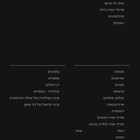
מחוז לה מרקה
פריולי ונציה ג'וליה
הדולומיטים
האגמים
איטליה הנסתרת
אומנות
אוכל
כל המקומות
ותרבות
ומתכונים
אומנות
מתכונים
מוזיאונים
מסעדות
ספרות
יין איטלקי
הרצאות
קולינריה - מאמרים
קולנוע ומוסיקה
ערוץ הקולינריה של צאלה רובינשטיין
ארכיטקטורה
ערוץ הבישול של דוד שושן
היסטוריה
מדריך אודיו לאופיצי
מדריך אודיו לגלריה בורגזה
דעות
שפה
המגזין