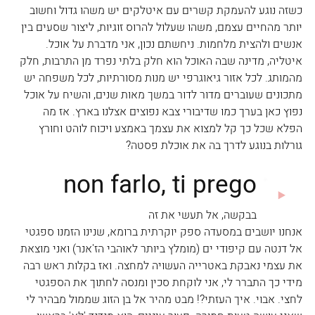
כשזה נוגע להעמקת קשרים עם איטלקים יש משהו גדול וחשוב 
יותר מהחיים עצמם, משהו שעלול להרוס זוגיות, ליצור שסעים בין 
אנשים ולהצית מלחמות. ניחשתם נכון, אני מדברת על אוכל.
איטליה, מדינה שבה האוכל הוא חלק בלתי נפרד מן התרבות, חלק 
מהמותג. לכל אזור גיאוגרפי יש מנות מסורתיות, לכל משפחה יש 
מתכונים שעוברים מדור לדור במשך מאות שנים, והשיח על אוכל 
נפוץ כאן בערך כמו שדיבורי צבא נפוצים אצלנו בארץ. אז מה 
הפלא שכל כך קל למצוא את עצמך באמצע ויכוח לוהט וחורץ 
גורלות בנוגע לדרך בה את אוכלת פסטה?
אנחנו יושבים במסעדה ספק יוקרתית ברומא, שנינו הזמנו ספגטי 
אל דנטה עם קיפודי ים (מומלץ ביותר לאוהבי הז'אנר) ואני מוצאת 
את עצמי נאבקת באטרייה העשויה למחצה. ואז בקלות ראש רבה 
מידי כך התברר לי, אני לוקחת סכין ומנסה לחתוך את הספגטי 
לחצי. אבוי. איך העזתי?! מבט מהיר אל בן הזוג שממול מבהיר לי 