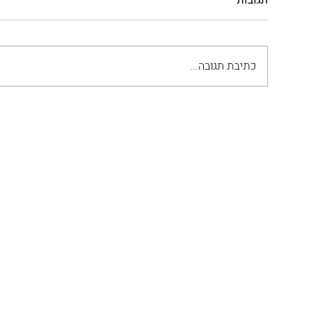
תגובות
כתיבת תגובה...
הקרב של הרקליוס בפרסים
על מחז
ועריפת ראשו של ח'וסרו השני
פרנצי
טוסקנ