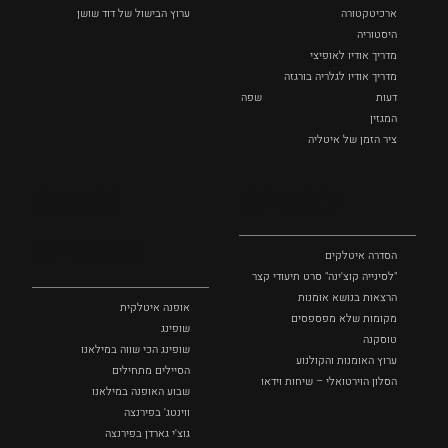
ארכיטקטורה
ערוץ הבישול של דוד שושן
היסטוריה
מדריך אודיו לאופיצי
מדריך אודיו לגלריה בורגזה
דעות
שפה
המגזין
ציר הזמן של איטליה
לצפייה
אופנה
ושופינג
הסדרה איטלקים
"לסינייה קוצ'ינה" סרט תיעודי קצר
הרצאות בנושא אומנות
אופנה איטלקית
מקומות שלא מפספסים
שופינג
טוסקנה
שופינג הכי שווה במילאנו
ערוץ האומנות והקולנוע
הסיילים מתחילים
הסלון הוירטואלי – שיחות וידאו
שבוע האופנה במילאנו
ווינטג' בפירנצה
גוצ'י גארדן בפירנצה