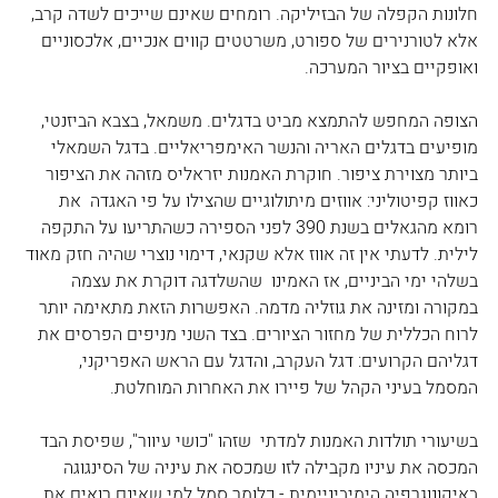
חלונות הקפלה של הבזיליקה. רומחים שאינם שייכים לשדה קרב, 
אלא לטורנירים של ספורט, משרטטים קווים אנכיים, אלכסוניים 
ואופקיים בציור המערכה.
הצופה המחפש להתמצא מביט בדגלים. משמאל, בצבא הביזנטי, 
מופיעים בדגלים האריה והנשר האימפריאליים. בדגל השמאלי 
ביותר מצוירת ציפור. חוקרת האמנות יזראליס מזהה את הציפור 
כאווז קפיטוליני: אווזים מיתולוגיים שהצילו על פי האגדה  את 
רומא מהגאלים בשנת 390 לפני הספירה כשהתריעו על התקפה 
לילית. לדעתי אין זה אווז אלא שקנאי, דימוי נוצרי שהיה חזק מאוד 
בשלהי ימי הביניים, אז האמינו  שהשלדגה דוקרת את עצמה 
במקורה ומזינה את גוזליה מדמה. האפשרות הזאת מתאימה יותר 
לרוח הכללית של מחזור הציורים. בצד השני מניפים הפרסים את 
דגליהם הקרועים: דגל העקרב, והדגל עם הראש האפריקני, 
המסמל בעיני הקהל של פיירו את האחרות המוחלטת.
בשיעורי תולדות האמנות למדתי  שזהו "כושי עיוור", שפיסת הבד 
המכסה את עיניו מקבילה לזו שמכסה את עיניה של הסינגוגה 
באיקונוגרפיה הימיביניימית - כלומר סמל למי שאינם רואים את 