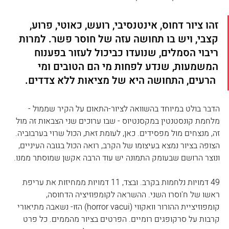
זהו ציור דחוס, אינטנסיבי, רועש, כאוטי, פרוע, 
קצבי, ויש בו תחושה עזה של חוסר פשר. למרות 
ריבוי הסמלים, שנועדו כביכול לעזור בפענוח 
המשמעות, שנדע לפחות מי הם הטובים ומי 
 הרעים, התחושה היא של מציאות ללא צדדים.
הדבר בולט במיוחד בהשוואה לציור-התאום על הקיר שממול - 
מלחמת קונסטנטין במקסנטיוס - שבו ערוכים שני הצבאות זה מול 
זה, מנצחים מול מפסידים. כאן, לעומת זאת, הכול שרוי בערבוביה. 
הצופה בציור נמצא בעיצומו של הקרב, רואה הכול בגובה העיניים, 
ונוצר הרושם שבעומק התמונה יש עוד הרבה אקשן שמוסתר ממנו.
49 דמויות נלחמות בקרב. ובצד, 11 דמויות ממחיזות את עריפת 
ראשו של ח'וסרו השני. ההשראה לקומפוזיציה הדחוסה, 
קומפוזיציית ההורור וואקווי (horror vacui) הזו- נשאבה מתיאורי 
קרבות על סרקופגים רומיים. הפרטים בציור מהממים. כל פרט 