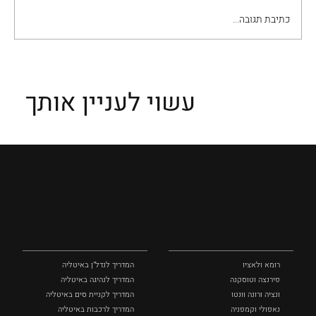
כתיבת תגובה...
רשמים מן הרומן "תודעתו של זנו" מאת אִיטַלוֹ
זְבֶבוֹ
עשוי לעניין אותך
מקומות
מדריכים
ומסלולים
ומידע
רומא ולאציו
המדריך לנדל"ן באיטליה
פירנצה וטוסקנה ‏
המדריך לנהיגה באיטליה
ונציה ורונה וונטו
המדריך לקניית סים באיטליה
נאפולי‏ וקמפניה
המדריך לרכבות באיטליה