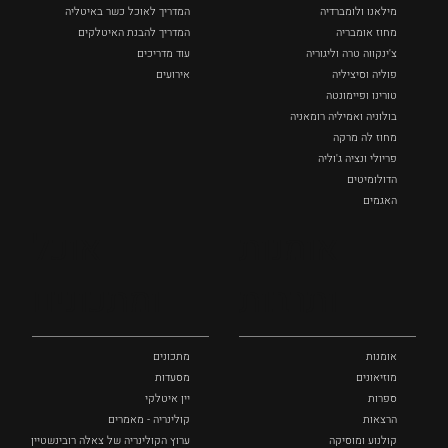
מילאנו ולומברדיה
המדריך לאוכל כשר באיטליה
מחוז אומבריה
המדריך להבנת האיטלקים
צ'ינקווה טרה וליגוריה
עוד מדריכים
פוליה וסיציליה ‏
אירועים
טורינו ופיימונטה
בולוניה ואמיליה רומאניה
מחוז לה מרקה
פריולי ונציה ג'וליה
הדולומיטים
האגמים
איטליה הנסתרת
אומנות
אוכל
כל המקומות
ותרבות
ומתכונים
אומנות
מתכונים
מוזיאונים
מסעדות
ספרות
יין איטלקי
הרצאות
קולינריה - מאמרים
קולנוע ומוסיקה
ערוץ הקולינריה של צאלה רובינשטיין