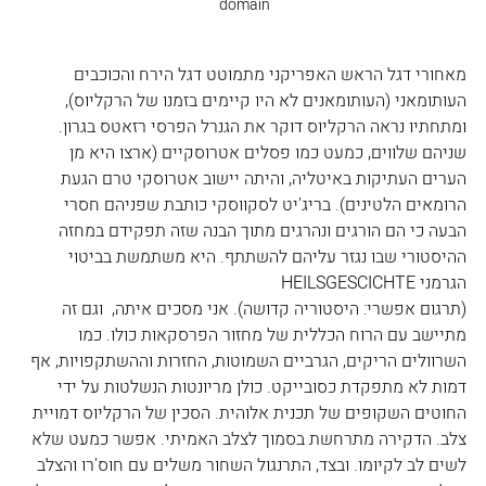
domain 
מאחורי דגל הראש האפריקני מתמוטט דגל הירח והכוכבים 
העותומאני (העותומאנים לא היו קיימים בזמנו של הרקליוס), 
ומתחתיו נראה הרקליוס דוקר את הגנרל הפרסי רזאטס בגרון. 
שניהם שלווים, כמעט כמו פסלים אטרוסקיים (ארצו היא מן 
הערים העתיקות באיטליה, והיתה יישוב אטרוסקי טרם הגעת 
הרומאים הלטינים). בריג'יט לסקווסקי כותבת שפניהם חסרי 
הבעה כי הם הורגים ונהרגים מתוך הבנה שזה תפקידם במחזה 
ההיסטורי שבו נגזר עליהם להשתתף. היא משתמשת בביטוי 
הגרמני HEILSGESCICHTE 
(תרגום אפשרי: היסטוריה קדושה). אני מסכים איתה,  וגם זה 
מתיישב עם הרוח הכללית של מחזור הפרסקאות כולו. כמו 
השרוולים הריקים, הגרביים השמוטות, החזרות וההשתקפויות, אף 
דמות לא מתפקדת כסובייקט. כולן מריונטות הנשלטות על ידי 
החוטים השקופים של תכנית אלוהית. הסכין של הרקליוס דמויית 
צלב. הדקירה מתרחשת בסמוך לצלב האמיתי. אפשר כמעט שלא 
לשים לב לקיומו. ובצד, התרנגול השחור משלים עם חוס'רו והצלב 