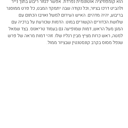
הוא קומפוזיציה אוטונומית נפרדת. אפשר לגזור ריבוע בתוך נייר 
ולהביט דרכו בציור, וכל נקודה שבה יתמקד המבט, כל פרט ממוסגר 
בריבוע, יהיה מדהים. האיש העירום למשל ואויבו הכתום עם 
שלושת הכדורים הקשורים במוט. הדמות שכורעת על ברכיה עם 
המגן מעל הראש, דמות שמופיעה גם בעמוד טריאנוס. בצד שמאל 
למטה, ראש כרות מציץ מבין רגליו שלו. זוהי דמות מראה של פרש 
שנפל מסוס בקרב קונסטנטין שבציור ממול.