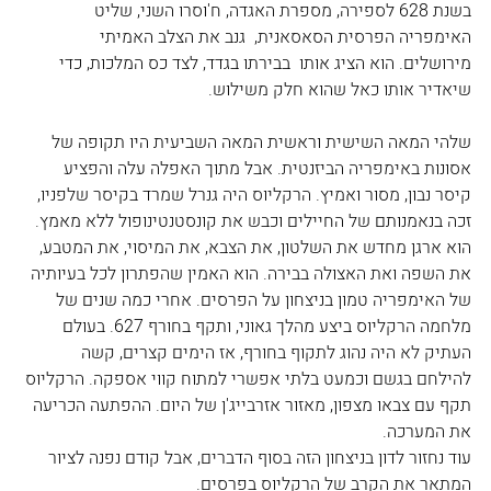
בשנת 628 לספירה, מספרת האגדה, ח'וסרו השני, שליט 
האימפריה הפרסית הסאסאנית,  גנב את הצלב האמיתי 
מירושלים. הוא הציג אותו  בבירתו בגדד, לצד כס המלכות, כדי 
שיאדיר אותו כאל שהוא חלק משילוש.
שלהי המאה השישית וראשית המאה השביעית היו תקופה של 
אסונות באימפריה הביזנטית. אבל מתוך האפלה עלה והפציע 
קיסר נבון, מסור ואמיץ. הרקליוס היה גנרל שמרד בקיסר שלפניו, 
זכה בנאמנותם של החיילים וכבש את קונסטנטינופול ללא מאמץ. 
הוא ארגן מחדש את השלטון, את הצבא, את המיסוי, את המטבע, 
את השפה ואת האצולה בבירה. הוא האמין שהפתרון לכל בעיותיה 
של האימפריה טמון בניצחון על הפרסים. אחרי כמה שנים של 
מלחמה הרקליוס ביצע מהלך גאוני, ותקף בחורף 627. בעולם 
העתיק לא היה נהוג לתקוף בחורף, אז הימים קצרים, קשה 
להילחם בגשם וכמעט בלתי אפשרי למתוח קווי אספקה. הרקליוס 
תקף עם צבאו מצפון, מאזור אזרבייג'ן של היום. ההפתעה הכריעה 
את המערכה.
עוד נחזור לדון בניצחון הזה בסוף הדברים, אבל קודם נפנה לציור 
המתאר את הקרב של הרקליוס בפרסים.