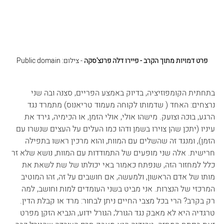
פרט דמויות מתוך הקרב - פיירו דלה פרנצ'סקה
 - צילום: Public domain
בתחתית הקומפוזיציה, בדיוק באמצע הפריים, סצנה ובה שני 
נרצחים: האחד ( שדמותו לקוחה מעמוד טריאנוס) מתמרד נגד 
הרגע, בוכה וצועק. מישהו אולי, אולי הזמן, או הכימיה, גירד את 
עיניו (יתכן שהן צוירו בשמן ודהו כמו העלים על העצים שנשרו עם 
הזמן), ומנגד זה שהשלים עם המוות, והוא מרכין ראשו בתפילה 
חרישית. אלה שני מופעים של התמודדות עם המוות, נושא שלא זר 
כלל למחזור הזה, שנפתח כאמור באי יכולתו של שת לשאת את 
מותו של אדם הראשון, ולמעשה, אם חושבים על זה, זהו המוטיב 
המרכזי של הנצרות. אני מביט בשני העומדים למות וחושב, למה 
רק בקרב? הרי בכל מצבי החיים ניתן לבחור: מרד או קבלת הדין. 
טרגדיה היא לא מאבק נגד הגורל; הגורל ידוע, הנביא הזקן מפרט 