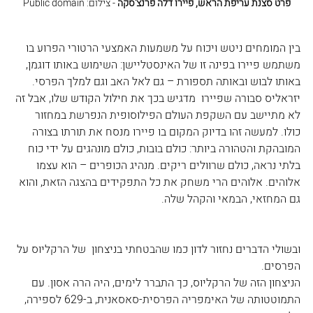
פרט סצנת עריפת הראש, פיירו דלה פרנצ'סקה
 - צילום: Public domain
בין המומחים ניטש ויכוח על משמעות האמצעי הרטורי הפרוע בו 
משתמש פיירו בפינה זו של האינסטליישן: השימוש באותו דוגמן, 
באותו לבוש ובאותה תספורת – גם לאל האב וגם למלך הפרסי. 
יזראליס סבורה שפיירו  מדגיש בכך את חילול הקודש שלו, אבל זה 
לא מתיישב עם השקפת העולם הפילוסופית הנפרשת במחזור 
כולו. למעשה זהו בדיוק המקום בו פיירו מנסח את תורתו בצורה 
המובהקת והטהורה ביותר: כולם בובות, כולם מונהגים על ידי כוח 
בלתי נראה, כולם שרוולים ריקים. מנהיג הכופרים – הוא עצמו 
אלוהים. אלוהים הרי משחק את כל התפקידים בהצגה הזאת, והוא 
גם המחזאי, הבמאי והקהל שלה. 
ובשולי הדברים נחזור לדון כמו שהבטחתי בניצחון  של הרקליוס על 
הפרסים.
הניצחון הזה של הרקליוס, כך התברר לימים, היה הרה אסון. עם 
התמוטטותה של האימפריה הפרסית-סאסאנית, ב-629 לספירה, 