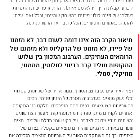
זאת בפתח המחזה. טרגדיה היא מאבק חרף העובדה שהגורל כבר 
הוכרע. קבלת הדין - זו לא סטואיות! זו הדת, זו פרישות והתנזרות. 
בעולמו של פיירו כולנו פיונים במשחק שמיימי, ובכל זאת  עלינו 
להתנהג כאנשים חופשיים. הכל כתוב - אך הרשות נתונה. 
תיאור הקרב הזה אינו דומה לשום דבר, לא מזמנו 
של פיירו, לא מזמנו של הרקליוס ולא מזמנם של 
הרומאים העתיקים. הערבוב המכוון בין שלוש 
התקופות מוליד קרב בדיוני לחלוטין, מתמטי, 
מוזיקלי, סמלי.
רצף האירועים נע בקצב מטורף. מגוון אדיר של שריונות, קסדות 
וכלי נשק מופיע  בערבוביה חסרת כל היגיון פנימי. רבים 
מהשריונות מצועצעים. רבים מהם מופרכים. חלקם בני התקופה 
ואחרים לקוחים מתקופות קודמות ועתיקות. מעשי רצח שונים 
ומשונים מופיעים זה לצד זה  על רקע שמי תכלת שלווים. חצים 
שעודם באוויר, מרמזים שהיורים נמצאים בקפלה, בצדם של 
הצופים. כך גם השתקפות האור על השריונות הנוצצים מזכירה את 