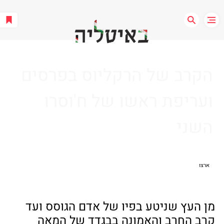
הקרב של הרקליוס בפרסים
ועריפת ראשו של ח'וסרו
השני
ארצו
מן העץ שניטע בפיו של אדם הגוסס ועד 
קרב החרב והאמונה בבגדד של המאה 