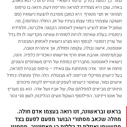
גמור. כך למשל בפרק "סיפור נישואיי" מחליט זנו כי הוא מאוהב 
באדה, שכן היא מצודדת למראה וחריפת דעת, ורואה בו טיפוס 
תמהוני או חצי מטורף. היא כמובן מסרבת להצעת נישואיו (סם 
תשוקה עוצמתי בפני עצמו בעיניו של זנו, החולה המדומה), מה 
שמוביל אותו להציע נישואין לאחותה הקטנה אלברטה, תלמידת 
גימנסיה בעלת שאיפה להיות לסופרת שאינה מקדישה לו ולו בדל 
של עניין רומנטי. לבסוף הוא מציע נישואין לאחותן המבוגרת 
אוגוסטה, אישה נבולה, עקומה ופוזלת, אך אימהית וטובה, 
שבתמימותה אוהבת אותו חרף אדישותו האכזרית כלפיה. והנה, 
נישואיו לאוגוסטה מתבררים כמופת של חיים משותפים והגונים, 
פחות או יותר. אדה מתחתנת עם גואידו – טיפוס מבטיח למראה, 
בעל כישרון מוזיקלי וכריזמה לא מבוטלת. הלה הולך ומתגלה כחדל 
אישים גמור, שחוסר כישרונו לעסקים ונטייתו לקחת סיכונים 
מיותרים מביאים למפלתם שלו, של אביו ושל אדה. הוא גם מעריץ 
של אוטו ויינינגר, הפילוסוף השקול ונעים ההליכות, לשון סגי נהור.
בראש ובראשונה, זנו רואה בעצמו אדם חולה. 
מחלה שכאב מסתורי הבוער מפעם לפעם בצד 
מפשעתו ואוזלת יד כללית הן מאפייניה. תסמיני 