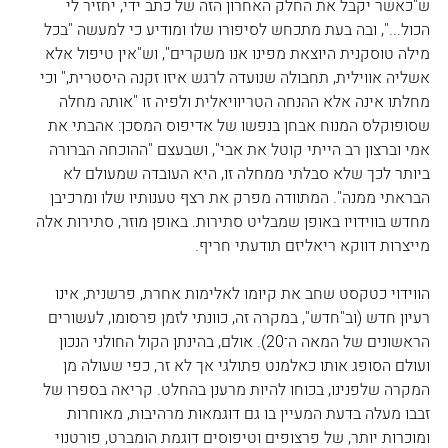
ש"כאשר יקבל את החלק האחרון הזה של כתב ידי, יחזיר לי 
הכול...", ובה בעת מתכחש לסיפורו שלו ומודיע כי למעשה "בכל 
מילה טוסקנית היוצאת מפינו אנו משקרים", וש"אין טיפול אלא 
אשליה אווילית, תחבולה שנועדה לרגש איזו זקנה היסטרית," וכי 
מחלתו אינה אלא ההנחה הטריוויאלית ולפיה זו "אותה מחלה 
שסופוקלס המנוח אבחן בנפשו של אדיפוס המסכן: אהבתי את 
אמי וברצון רב הייתי קוטל את אבי", ושבעצם "ההוכחה הברורה 
ביותר לכך שלא סבלתי ממחלה זו, היא העובדה שמעולם לא 
הבראתי ממנה". המתוודה מפרק את רצף טענותיו שלו ומרכיבן 
מחדש בווידויו באופן שמבליט סתירות. באופן מוזר, סתירות אלה 
מייצרות דווקא ריאליזם תודעתי חריף.
הווידוי כטקסט שחב את קיומו לאלימות אחרת, פרשנית, אינו 
רעיון חדש (וב"חדש", במקרה זה, כוונתי לזמן פרסומו, לעשורים 
הראשונים של המאה ה־20). אולם, בהינתן הקול החולני הנכון 
ועולם הסופג אותו כאלמנט פתולגי אך לא זר, כפי שעולה מן 
המקרה שלפנינו, בכוחו להיות מרענן בהחלט. קריאה בספרו של 
זבבו מעלה בדעת המעיין בו גם דוגמאות מרהיבות, מאוחרות 
ומוכרות יותר, של פרצופים וטיפוסים דוגמת הומברט, פורטנוי 