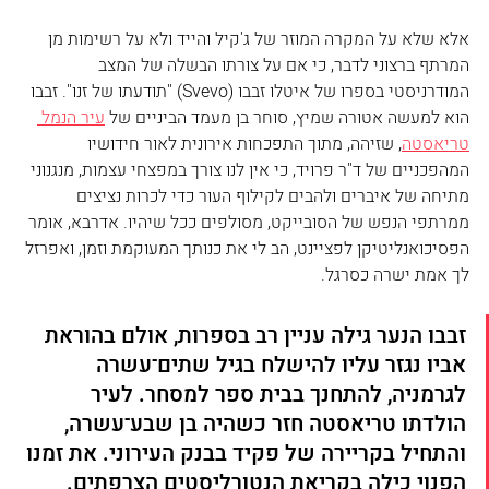
אלא שלא על המקרה המוזר של ג'קיל והייד ולא על רשימות מן 
המרתף ברצוני לדבר, כי אם על צורתו הבשלה של המצב 
המודרניסטי בספרו של איטלו זבבו (Svevo) "תודעתו של זנו". זבבו 
הוא למעשה אטורה שמיץ, סוחר בן מעמד הביניים של 
עיר הנמל 
טריאסטה
, שזיהה, מתוך התפכחות אירונית לאור חידושיו 
המהפכניים של ד"ר פרויד, כי אין לנו צורך במפצחי עצמות, מנגנוני 
מתיחה של איברים ולהבים לקילוף העור כדי לכרות נציצים 
ממרתפי הנפש של הסובייקט, מסולפים ככל שיהיו. אדרבא, אומר 
הפסיכואנליטיקן לפציינט, הב לי את כנותך המעוקמת וזמן, ואפרזל 
לך אמת ישרה כסרגל.
זבבו הנער גילה עניין רב בספרות, אולם בהוראת 
אביו נגזר עליו להישלח בגיל שתים־עשרה 
לגרמניה, להתחנך בבית ספר למסחר. לעיר 
הולדתו טריאסטה חזר כשהיה בן שבע־עשרה, 
והתחיל בקריירה של פקיד בבנק העירוני. את זמנו 
הפנוי כילה בקריאת הנטורליסטים הצרפתים. 