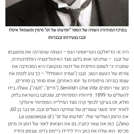
במרכז המהדורה השניה של הספר "תודעתו של זנו" מימין ומשמאל איטלו 
זבבו בצעירותו ובבגרותו
היה זה הדיאלקט הטריאסטי הגס – השפה שהנהיגה את מחשבתו 
של זבבו  – שזיכתה אותו בלעג מצד האינטליגנציה הפלורנטינית, 
שסברה כי לשונם החיננית של דנטה ובוקאצ'ו היא המכתיבה את 
צורתו של הטעם הטוב. זבבו ("שמיץ האומלל!" – כך נהג לכנות את 
עצמו בגניחה טיפוסית עד יומו האחרון), אותו סוחר בן סוחרים, 
כתב שני רומנים: 
Una Vita
 ו־
Senilità
 ("חיים"; "זִקנה"), שעלה בידו 
להשלים עד 1899. פירותיו הספרותיים, שנכתבו בהשראת בלזק 
וזולא, זכו בעיקר לכתף קרה מצד המילייה הספרותי איטלקי. 
לאחר יותר משני עשורים של שתיקה השלים זבבו, אז כבר בן 60, 
את הרומן השלישי שלו: "תודעתו של זנו" (
La coscienza di 
Zeno
). כמו את שאר כתביו, גם את הוצאתו לאור של רומן זה מימן 
מכיסו. הוא שלח את כתב היד לידידו ג'יימס ג'ויס, שבזמן נדודיו 