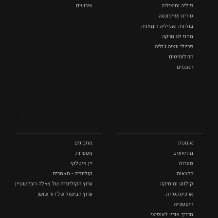
פוליה וסיציליה ‏
אירועים
טורינו ופיימונטה
בולוניה ואמיליה רומאניה
מחוז לה מרקה
פריולי ונציה ג'וליה
הדולומיטים
האגמים
איטליה הנסתרת
אומנות
אוכל
כל המקומות
ותרבות
ומתכונים
אומנות
מתכונים
מוזיאונים
מסעדות
ספרות
יין איטלקי
הרצאות
קולינריה - מאמרים
קולנוע ומוסיקה
ערוץ הקולינריה של צאלה רובינשטיין
ארכיטקטורה
ערוץ הבישול של דוד שושן
היסטוריה
מדריך אודיו לאופיצי