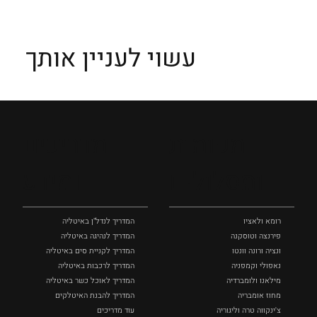
מסלול טיול בטריאסטה בין בתי קפה ספרותיים,
ארמונות וריח ים
עשוי לעניין אותך
מקומות
מדריכים
ומסלולים
ומידע
רומא ולאציו
המדריך לנדל"ן באיטליה
פירנצה וטוסקנה ‏
המדריך לנהיגה באיטליה
ונציה ורונה וונטו
המדריך לקניית סים באיטליה
נאפולי‏ וקמפניה
המדריך לרכבות באיטליה
מילאנו ולומברדיה
המדריך לאוכל כשר באיטליה
מחוז אומבריה
המדריך להבנת האיטלקים
צ'ינקווה טרה וליגוריה
עוד מדריכים