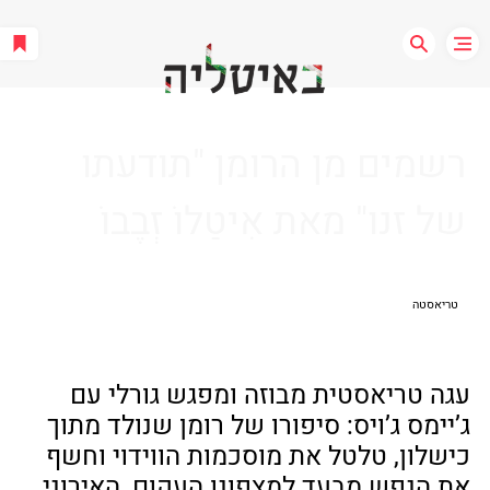
רשמים מן הרומן "תודעתו
של זנו" מאת אִיטַלוֹ זְבֶבוֹ
טריאסטה
עגה טריאסטית מבוזה ומפגש גורלי עם 
ג’יימס ג’ויס: סיפורו של רומן שנולד מתוך 
כישלון, טלטל את מוסכמות הווידוי וחשף 
את הנפש מבעד למצפונו העקום, האירוני 