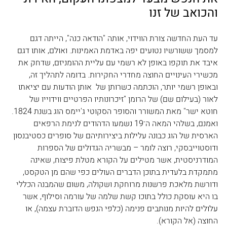
והכואב של זנו
עד העת החדשה צורת הווידוי, אותה "הודאה כנה", הייתה דגם 
למסמך ששורשיו נטועים יפה באדמת האמינות. ואולם, אותו דגם 
איבד את תוקפו באופן לא רשמי עם עליית ההומניזם, שדחק את 
מכשירי העינויים החוצה מחדרי החקירות. בדומה לתהליך זה, 
ובאופן רשמי יותר, הוכתמה כשרותן של  אותן הודעות עם יציאתו 
לאור (בעילום שם) של הרומן "זיכרונותיו הפרטיים ווידוייו של 
חוטא ישר" מאת המשורר והסופר הסקוטי ג'יימס הוג בשנת 1824. 
ואמנם, בשלהי המאה ה־19 נשמעו הדהודים לנימת הרפאים 
הארסית של הוג כבונה עלילות ביצירותיהם של סופרים כסטיבנסון 
ודוסטוייבסקי, רוצה לומר – מבשריה הגדולים של הספרות 
המודרניסטית, אשר מטילים על הקורא מטלת פיצוח, שאינה 
מתמקדת בלעדית בתוכן הדברים העולים כפי שהם מן הטקסט, 
ודורשת מלאכת פרשנות מרוחקת ושקולה, משום שהמבנה הכללי 
בו היא עוסקת כולל בתוכו קשת שלמה של עורמה וסילוף, אשר 
עלולים להיות מנותבים פנימה (כלפי הנפש הדוברת עצמה), או 
החוצה (אל הקורא).