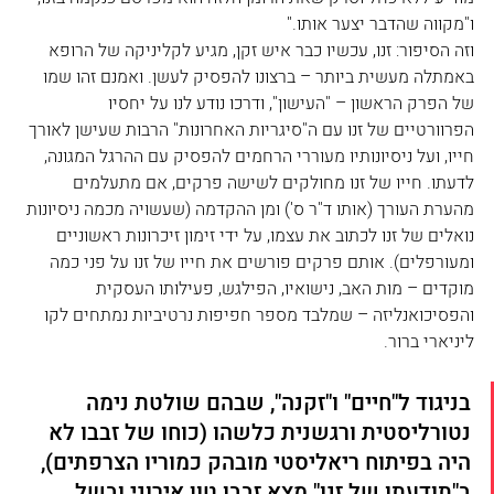
ו"מקווה שהדבר יצער אותו."
וזה הסיפור: זנו, עכשיו כבר איש זקן, מגיע לקליניקה של הרופא 
באמתלה מעשית ביותר – ברצונו להפסיק לעשן. ואמנם זהו שמו 
של הפרק הראשון – "העישון", ודרכו נודע לנו על יחסיו 
הפרוורטיים של זנו עם ה"סיגריות האחרונות" הרבות שעישן לאורך 
חייו, ועל ניסיונותיו מעוררי הרחמים להפסיק עם ההרגל המגונה, 
לדעתו. חייו של זנו מחולקים לשישה פרקים, אם מתעלמים 
מהערת העורך (אותו ד"ר ס') ומן ההקדמה (שעשויה מכמה ניסיונות 
נואלים של זנו לכתוב את עצמו, על ידי זימון זיכרונות ראשוניים 
ומעורפלים). אותם פרקים פורשים את חייו של זנו על פני כמה 
מוקדים – מות האב, נישואיו, הפילגש, פעילותו העסקית 
והפסיכואנליזה – שמלבד מספר חפיפות נרטיביות נמתחים לקו 
ליניארי ברור.
בניגוד ל"חיים" ו"זקנה", שבהם שולטת נימה 
נטורליסטית ורגשנית כלשהו (כוחו של זבבו לא 
היה בפיתוח ריאליסטי מובהק כמוריו הצרפתים), 
ב"תודעתו של זנו" מצא זבבו טון אירוני ובשל, 