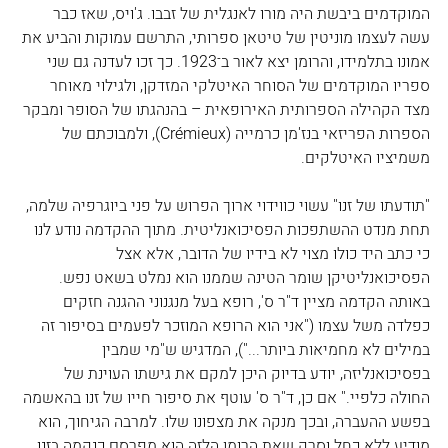
המוקדמים ביבשת היה מורו לאנגלית של זבבו. ג'ויס, שאז כבר 
עשה לעצמו מוניטין של טיטאן ספרותי, התרשם עמוקות והביע את 
אמונו בתלמידו, והרומן יצא לאור ב־1923. כך זכו לעדנה גם שני 
ספריו המוקדמים של הסוחר האיטלקי המזדקן, ולגילוי מאוחר 
מצד הקהילה הספרותית האירופאית – בהנהגתו של הסופר ומבקר 
הספרות הפריזאי בנז'מן כרמייה (Crémieux), ולמבוכתם של 
משמיציו האיטלקים.
"תודעתו של זנו" עשוי כווידוי ארוך הפרוש על פני ביוגרפיה שלמה, 
תחת מנדט ההשתפכות הפסיכואנליטית. מתוך ההקדמה נודע לנו 
כי כתב היד כולו מצוי לא בידיו של הדובר, אלא אצל 
הפסיכואנליטיקן שומר הטינה שממנו הוא נמלט בשאט נפש. 
באותה הקדמה מציין ד"ר ס', רופא בעל מנגנוני ההגנה חזקים 
כפלדה משל עצמו ("אני הוא הרופא המוזכר לפעמים בסיפור זה 
במילים לא מחמיאות ביותר..."), המדגיש ש"מי שמבין 
בפסיכואנליזה, יודע בדיוק היכן למקם את גישתו העוינת של 
החולה כלפיי." אם כן, ד"ר ס' עוטף את סיפור חייו של זנו בהאשמה 
בפשע ההעברה, ובכך מנקה את מצפונו שלו. למרבה הגיחוך, הוא 
מודיע ללא כחל וסרק שאת הרומן הלזה הוא מפרסם כנקמה בזנו, 