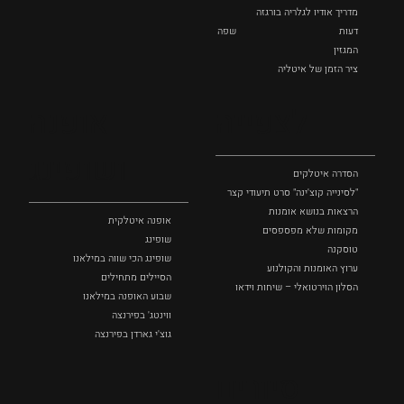
מדריך אודיו לגלריה בורגזה
דעות
שפה
המגזין
ציר הזמן של איטליה
לצפייה
אופנה
ושופינג
הסדרה איטלקים
"לסינייה קוצ'ינה" סרט תיעודי קצר
הרצאות בנושא אומנות
אופנה איטלקית
מקומות שלא מפספסים
שופינג
טוסקנה
שופינג הכי שווה במילאנו
ערוץ האומנות והקולנוע
הסיילים מתחילים
הסלון הוירטואלי – שיחות וידאו
שבוע האופנה במילאנו
ווינטג' בפירנצה
גוצ'י גארדן בפירנצה
סיורים