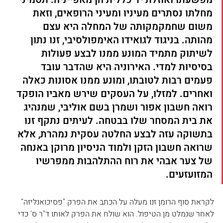
מחלתו נסתרים מעיניו ומעיני הרופאים, וזאת 
משום שחמקמקותה של המחלה היא עצם 
מהותה. בניגוד לגואידו האימפולסיבי, זנו נתון 
לשיתוק מתמיד המונע ממנו לבצע פעולות 
בסיסיות למדי. האירוניה היא שהדבר עובד 
פעמים רבות לטובתו, ומונע ממנו אסונות כאלה 
ואחרים. למזלו, על העסקים שירש מאביו הופקד 
רואה חשבון אפור ושמרן בשם אוליבי, שמנהיג 
את בית המסחר שלו בבטחה. לעיתים נתקף זנו 
בתשוקה עזה לבצע החלטה עסקית נמהרת, אלא 
שרואה חשבון הזקן ולמוד הניסיון מרוקן באנחה 
של צער אבהי את רוח ההתלהבות ממפרשיו 
המזועזעים.
לקראת סוף הרומן זנו מעלה על הכתב את הפרק "פסיכואנליזה" 
לאחר שנמלט מן הטיפול. הוא שולח את הפרק לאותו ד"ר ס' כדי 