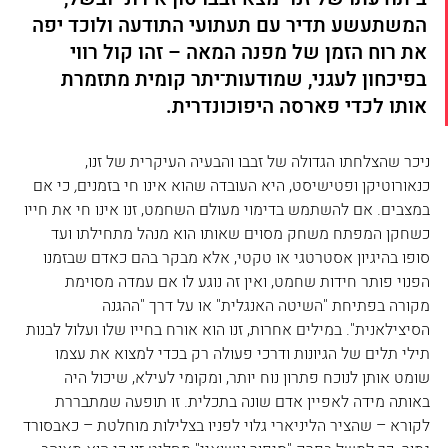
המשתעשע תדיר עם תעתועי התודעה ולוכד יפה 
את רוח הזמן של מפנה המאה – זהו קול רווי 
בפיכחון לעגני, שמודעות־יתר קומית מתזמרת 
אותו לכדי פארסה היפוכונדרית.
ניכר שהצלחתו הגדולה של זבבו והבעיה העיקרית של זנו, 
כנאורוטיקן ופטישיסט, היא העובדה שהוא אינו חי בזמנים
, 
כי אם 
במצבים. אם להשתמש בדימוי מעולם השחמט, זנו אינו חי את חייו 
כשחקן המפתח משחק מסוים שאותו הוא מנהל מתחילתו ועד 
סופו בהיגיון אסטרטגי או טקטי, אלא מבקר בהם כאדם שבזמנו 
הפנוי פותר חידות שחמט, ואין זה נוגע לו אם עמדה מסוימת 
מקורה בפתיחת "השיטה האנגלית" או על דרך "ההגנה 
הסיצילאנית". במילים אחרות, זנו הוא אורח בחייו שלו ועלול לבנות 
תילי תלים של הגיונות ודרכי פעולה רק בכדי למצוא את עצמו 
שומט אותן לנוכח פתרון נוח יותר, ומקומי לעילא, שיכול היה 
באותה מידה לאפיין אדם שונה בתכלית. זו תופעה שמתבררת 
לקורא – שהציר הליניארי גלוי לפניו בצלילות מוחלטת – כאבסורד 