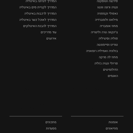
פירנצה וטוסקנה ‏
המדריך לנהיגה באיטליה
ונציה ורונה וונטו
המדריך לקניית סים באיטליה
נאפולי‏ וקמפניה
המדריך לרכבות באיטליה
מילאנו ולומברדיה
המדריך לאוכל כשר באיטליה
מחוז אומבריה
המדריך להבנת האיטלקים
צ'ינקווה טרה וליגוריה
עוד מדריכים
פוליה וסיציליה ‏
אירועים
טורינו ופיימונטה
בולוניה ואמיליה רומאניה
מחוז לה מרקה
פריולי ונציה ג'וליה
הדולומיטים
האגמים
איטליה הנסתרת
אומנות
אוכל
כל המקומות
ותרבות
ומתכונים
אומנות
מתכונים
מוזיאונים
מסעדות