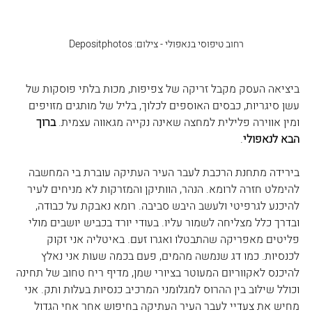
רחוב טיפוסי בנאפולי - צילום: Depositphotos
ביציאה העסק מקבל זריקה של צפיפות, מכות בלתי פוסקות של 
עשן סיגריות, כבסים האוספים לכלוך, בליל של מותגים מזויפים 
ומין אווירה פלילית למחצה שאינה נקייה מגאווה עצמית. 
ברוך 
הבא לנאפולי
.
בירידה מתחנת הרכבת לעבר העיר העתיקה עוברת בי המחשבה 
להימלט חזרה לרומא. הנהר, הוותיקן והמזרקות לא מניחים לעיר 
להיכנע לגרפיטי ולעשב היבש סביבה. רומא נאבקת על כבודה, 
ובדרך כלל מצליחה לשמור עליו. בעודי יורד בכביש יושבים מולי 
פליטים מאפריקה שהתבטלו ואגרו זעם. באיטליה אני זקוק 
לכנסיות. כמו דג שנמשה מהמים, פעם בכמה שעות אני נאלץ 
להיכנס לאקווריום המעוטר בציורי שמן, מדיף ריח טחוב של תחינה 
וכולל שילוב בין ההרוס למגלומני המרכיב כנסיות בעלות ותק. אני 
מחיש את צעדיי לעבר העיר העתיקה בחיפוש אחר אחי הגדול 