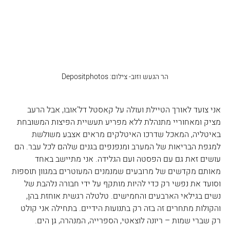
הר הגעש וזוב- צילום: Depositphotos
אני צועד לאורך הטיילת ועולה על קאסטל דל'אובו, אבל הרעב 
מציק ומאחוריי מתנהלת ללא מפריע תעשיית הפיצות המשובחת 
באיטליה, המאכל שדרכו האיטלקים מראים אצבע משולשת 
למגפת הבריאות של המערב ומנפנפים בגנים שלהם לכל עבר. הם 
עושים זאת גם עם הפסטה ועם הגלידה. אני מתיישב באחד 
מאותם מקדשים של מרובעים שמנמנים המעוטרים במגוון תוספות 
וסועד את נפשי רק כדי להיות מותקף על ידי חבורה נלהבת של 
נשים בגילאי הארבעים והחמישים. טלטלה רגשית אוחזת בהן, 
והקולות מתחרים זה בזה רק בתנועות הידיים. בתחילה אני קולט 
רק שברי שמות – ריונה לוצאטי, הספרייה, המנהרה, גן הים. 