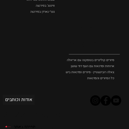
ווינטג' בפירנצה
גוצ'י גארדן בפירנצה
סיורים
וסדנאות
סיורים קולינרים בטוסקנה עם אריאלה בנקיר
ארוחות וסדנאות עם השף דוד שושן
צאלה רובינשטיין - סיורים וסדנאות בישול בטוסקנה
כל הסיורים והסדנאות
אודות וכותבים
2022 Created
תמיכה באתר