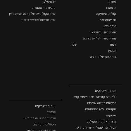
ספרות
יין איטלקי
הרצאות
קולינריה - מאמרים
קולנוע ומוסיקה
ערוץ הקולינריה של צאלה רובינשטיין
ארכיטקטורה
ערוץ הבישול של דוד שושן
היסטוריה
מדריך אודיו לאופיצי
מדריך אודיו לגלריה בורגזה
דעות
שפה
המגזין
ציר הזמן של איטליה
לצפייה
אופנה
ושופינג
הסדרה איטלקים
"לסינייה קוצ'ינה" סרט תיעודי קצר
הרצאות בנושא אומנות
אופנה איטלקית
מקומות שלא מפספסים
שופינג
טוסקנה
שופינג הכי שווה במילאנו
ערוץ האומנות והקולנוע
הסיילים מתחילים
הסלון הוירטואלי – שיחות וידאו
שבוע האופנה במילאנו