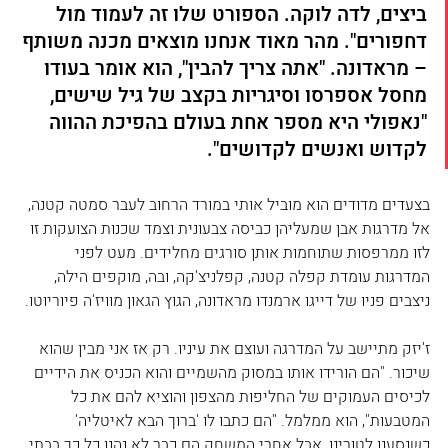
ביצים, לדה לוקה. הספורט שלו זה לעמוד מול 
דחפורים". מהר מאוד אנחנו מוצאים מכנה משותף 
– מראדונה. "אתה צריך להבין", הוא אומר בעודו 
מחסל אספרסו וסיגריות בקצב של גיל שישים, 
"נאפולי היא מספר אחת בעולם בהפיכת ההווה 
לקדוש ואנשים לקדושים".
בצעדים מדודים הוא מוביל אותי במורד הרחוב לעבר סמטה קטנה, 
אל מדרגות אבן שמעליהן כביסה צבעונית וצמד שכנות הצועקות זו 
לזו ממרפסות שתוחמות אותן סורגים מחלידים. מעט לפני 
המדרגות עומדת קפלה קטנה, קפלניצ'קה, ובה, מוקפים הילה, 
ניצבים פניו של דייגו ארמנדו מראדונה, הגוץ הגאון מוויז'ה פיוריוטו.
ז'יזק מתיישב על המדרגה ועוצם את עיניו. רק אז אני מבין שהוא 
שיכור. "הם הורידו אותו במסוק מהשמיים והוא הכניס את הידיים 
לכיסים העמוקים של החליפות מהצפון והוציא להם את כל 
המטבעות", הוא ממלמל. "הם כתבו לו 'ברוך הבא לאיטליה' 
כשנסענו לטורינו, אבל אחרי המשחק הם כבר לא נהנו כל כך בבתי 