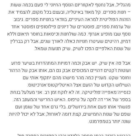
מהגליל, אבל נחטף לאקווריום הנוסף החיוני לי פעם בכמה שעות 
– חנות ספרים. קל מאוד באיטליה, ובעצם בכל מקום, להצמיד את 
הזהות הפוליטית למראה העיניים, בוודאי בחנויות ספרים. גיבוב 
של ערמות ספרים, פוסטרים של דיונים פילוסופים ופוסטר אחד 
נוסף שבו מופיע אגרוף. כמה שולחנות וכיסאות בחוסר תיאום וללא 
דמיון, רהיטים שעיטרו חנויות כאלה לאורך שנים, אבל רק בברלין 
של שנות האלפיים הפכו לשיק. שיק תנועות שמאל.
אבל פה אין שיק. יש אבק וכמה דמויות המתהדרות בשיער פרוע 
ועוטות ז'קטים דהויים המכוסים אבק גם הם, אותו אבק של הרהור 
וחוסר שקט. מעניין כמה מהר מישהו מהם יתקוף אותי עם 
השילוש הקדוש של הזעם אצל האיטליקטוס־אנרכיטוס: 
כנסייה־מאפייה־פוליטיקה. זה לא לוקח זמן רב. אני מעלעל בנחת 
בספר של ארי דה לוקה על טיפוס. האיש החרישי והמעונב הזה. 
פגשתי אותו פעם אחת בירושלים. בלי גרם אחד של שומן ועם 
שפם של שנות החמישים, קצת דומה לאורוול, אבל לא יכול להיות 
שונה יותר בטמפרמנט.
הבריטי הזרוק בבתי מחסה בלונדון ובקו החפירות בספרד מול 