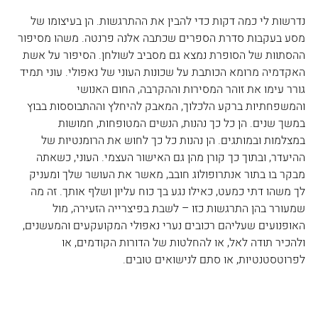
נדרשות לי כמה דקות כדי להבין את ההתרגשות. הן בעיצומו של 
מסע בעקבות סדרת הספרים שכתבה אלנה פרנטה. משהו מסיפור 
ההסתוות של הסופרת נמצא גם מסביב לשולחן. הסיפור על אשת 
האקדמיה מרומא הכותבת על שכונות העוני של נאפולי. עוני תמיד 
גורר עימו את זוהר המסירות וההקרבה, החום האנושי 
והמשפחתיות ברקע הלכלוך, המאבק להיחלץ וההתבוססות בבוץ 
במשך שנים. הן כל כך נהנות, הנשים המטופחות, חמושות 
במצלמות ובמותגים. הן נהנות כל כך לחוש את הרומנטיות של 
ההיעדר, ובתוך כך קורן מהן גם האישור העצמי. העוני, כשאתה 
מבקר בו בתור אנתרופולוג חובב, מאשר את העושר שלך ומעניק 
לך משהו דתי כמעט, כאילו נגע בך כוח עליון ושלף אותך. זה מה 
שמעורר בהן התרגשות כזו – לשבת בפיצרייה הזעירה, מול 
האופנועים שעליהם רכובים נערי נאפולי המקועקעים והמעשנים, 
ולהכיר תודה לאל, או להחלטות של הדורות הקודמים, או 
לפרוטסטנטיות, או סתם לנישואים טובים.