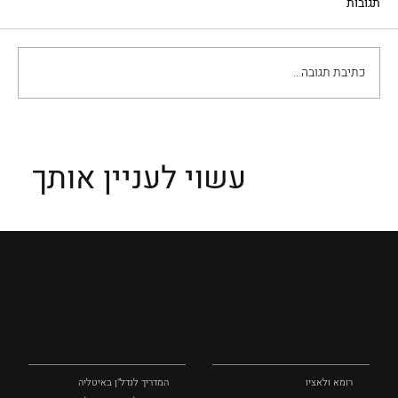
תגובות
העדנה של נטליה גינצבורג
כתיבת תגובה...
עשוי לעניין אותך
מקומות
מדריכים
ומסלולים
ומידע
רומא ולאציו
המדריך לנדל"ן באיטליה