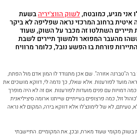
 אני מגיע, כמובטח, 
לשוק הווצ'יריה
 בשעת 
 איטית ברחוב המרכזי נראה שפליפה לא ביקר 
תיירים השתלטו זה מכבר על השוק, שעוד 
שהו מהעבר המפואר ולמשוך תיירים לשבת 
יירות פורחת בו הפשע נובל, כלומר מרוויח 
ר ה"טברנה אזורה". שם אכן מתגודד לו המון אדם מול הפתח, 
ראה מועד לפורענות. אלא שאלו, כך נדמה לי, דווקא מושכים את 
ה דמויות עם פנים מועדות לפורענות. אם זה לא היה מופרך 
כוהול זול, כמה פרצופים בעייתיים שייתנו ארומה סיציליאנית 
א, טעיתם, לא של לימונצ'לו אלא דווקא בירה, המקום לא נראה 
בשוק מקומי שעוד מארח, ובכן, את המקומיים. התיישבתי 