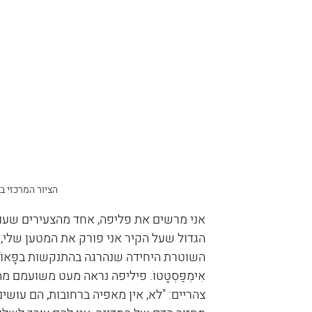
הציור המרכזי במ
אני מרשים את פליפה, אחד מהצעירים שעוב
הגדול שעל הקיר אני פורק את המטען שלי, תוצ
השוטרת היחידה שנהרגה בהתנקשות בפָּאוֹלוֹ בּוֹרְסֶל
אִימְפַּסְטָטוֹ. פיליפה נראה מעט משועמם
צהריים: "לא, אין מאפיה ברחובות, הם עושים