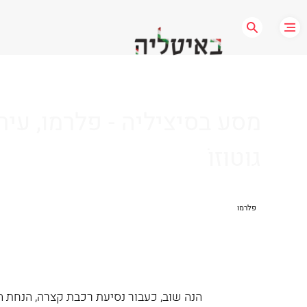
מסע בסיציליה - פלרמו, עירו 
גוּטוּזוֹ
פלרמו
הנה שוב, כעבור נסיעת רכבת קצרה, הנחת ה