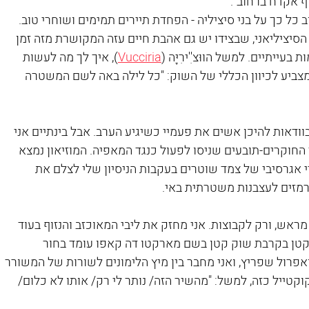
ף אקדח ברחוב".
כל כך על בני סיציליה - הפחדת תיירים תמימים ושוחרי טוב. 
סיציליאני, שבצידו יש גם אהבת חיים עזה המקושרת מזה זמן 
עייתיים. למשל הווּצ'ִ'ירִיָּה (
Vucciria
), איך לך מה לעשות 
מצביע לכיוון הכללי של השוק: "כל לילה באה לשם המשטרה 
 בוודאות להיכן אשים את פעמיי כשיגיע הערב. אבל בינתיים אני 
 החוקרים-תובעים שניסו לפעול כנגד המאפיה. המוזיאון נמצא 
י אגרסיבי של צמד שוטרים בעקבות הניסיון שלי לצלם את 
מזים לעצבנות משטרתית באי.
אש, ורק לקבוצות. אני מחזק את ליבי המאוכזב והנזוף בעוד 
טן בקרבת שוק קטן בשם מארקטו דה קאפו עומד בחור 
אפרול שפריץ, ואני מחבר בין מיץ הלימונים לשורות של המשורר 
קוקטייל כזה, למשל: "מהשיר הזה/ נותר לי רק/ אותו לא כלום/ 