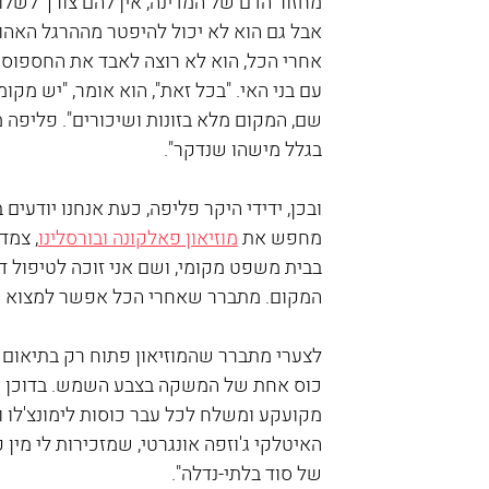
מחזור הדם של המדינה, אין להם צורך לשלו
אבל גם הוא לא יכול להיפטר מההרגל האהוב 
אחרי הכל, הוא לא רוצה לאבד את החספוס ה
עם בני האי. "בכל זאת", הוא אומר, "יש מקומות ב
שם, המקום מלא בזונות ושיכורים". פליפה 
בגלל מישהו שנדקר".
ובכן, ידידי היקר פליפה, כעת אנחנו יודעים
מחפש את 
מוזיאון פאלקונה ובורסלינו
, צמד
בבית משפט מקומי, ושם אני זוכה לטיפול ד
המקום. מתברר שאחרי הכל אפשר למצוא ר
לצערי מתברר שהמוזיאון פתוח רק בתיאום מר
כוס אחת של המשקה בצבע השמש. בדוכן ק
מקועקע ומשלח לכל עבר כוסות לימונצ'לו ו
האיטלקי ג'וזפה אונגרטי, שמזכירות לי מין 
של סוד בלתי-נדלה".