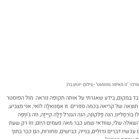
רכז  "נו מאיפה מונומנט" - צילום: יונתן ברג
ד במקום, בידע שאגרתי על אותה תקופה נוראה. מול הפוסטר 
אה של קריאה בכמה ספרים. זו אֵמַנוּאֵלָה לוֹאִי, אני מצביע, 
ִּינוֹ, הנה פַלְקוֹנֶה, הנה הגנרל דָּלָה קְיֵיזָה, וזה ג'וּזֶפֶּה 
 מהשאלה שלי, שוודאי שמע כבר מאה פעמים היום, וזו רק שעת 
 עכשיו דברים גדולים, בנייה, כבישים, סחורות, הם כבר בתוך 