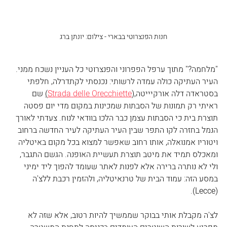
חנות הפנצרוטי בבארי - צילום: יונתן ברג
"מלחמה?" מתוך ערפל הפפרוני והפנצרוטי כל העניין נשכח ממני. 
העיר העתיקה כולה עמדה לרשותי: נכנסתי לקתדרלה, חלפתי 
בסטראדה דלה אורקיייטה,(
Strada delle Orecchiette
)
 שם 
ראיתי רק תמונות של הסבתות שמכינות במקום מדי יום פסטה 
תוצרת בית כי הסבתות עצמן כבר הלכו בוודאי לנוח. צעדתי לאורך 
הנמל בחזרה לקו התפר שבין העיר העתיקה לעיר החדשה ברחוב 
ויטוריו אמנואלה, אותו רחוב שאפשר למצוא בכל מקום באיטליה 
ומאכלס תמיד את מיטב תוצרת תעשיית האופנה. הגשם התגבר, 
ולי לא נותרה ברירה אלא לפנות לאתר שעומד להפוך ליד ימיני 
במסע הזה: עמוד הבית של טרנאיטליה, ולהזמין רכבת ללצ'ה 
(Lecce).
לצ'ה מקבלת אותי בבוקר שממשיך להיות רטוב, אלא שזה לא 