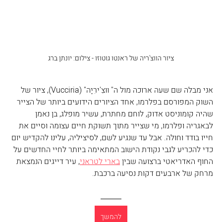
ציור הווצ'ריה של ראנטו גוטוזו - צילום: יונתן ברג
אני מבלה שם שעה ארוכה מול ה" וּוּצִ'ירִיָּה" (Vucciria), ציור של 
השוק המפורסם בפלרמו, אחד הציורים הידועים ביותר של הצייר 
שהיה קומוניסט אדוק, לוחם מחתרת, עשיר מופלג, בן נאמן 
לבאגריה ופלרמו, מי שצייר מתוך תשוקת חיים עצומה וסיים את 
חייו בודד וחולה. אבל עד שנגיע לשם, לסיציליה, עלינו להקדיש יום 
כדי להכריע לגבי נקודת הישוב המתאימה ביותר לחיי החדשים על 
החוף האדריאטי ברצועה שבין 
בארי לטראני
, עיר דייגים הנמצאת 
מרחק של ארבעים דקות נסיעה ברכבת.
להמשך