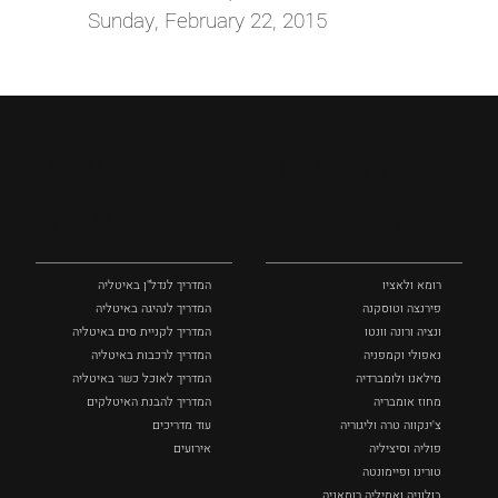
Sunday, February 22, 2015
מקומות
מדריכים
ומסלולים
ומידע
רומא ולאציו
המדריך לנדל"ן באיטליה
פירנצה וטוסקנה ‏
המדריך לנהיגה באיטליה
ונציה ורונה וונטו
המדריך לקניית סים באיטליה
נאפולי‏ וקמפניה
המדריך לרכבות באיטליה
מילאנו ולומברדיה
המדריך לאוכל כשר באיטליה
מחוז אומבריה
המדריך להבנת האיטלקים
צ'ינקווה טרה וליגוריה
עוד מדריכים
פוליה וסיציליה ‏
אירועים
טורינו ופיימונטה
בולוניה ואמיליה רומאניה