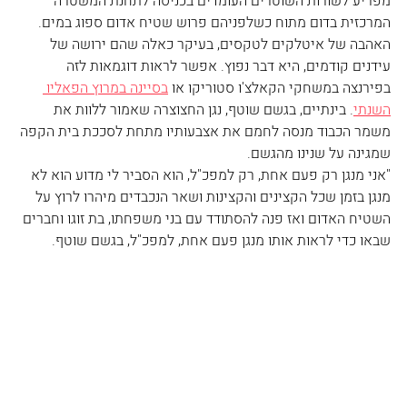
מפריע לשורות השוטרים העומדים בכניסה לתחנת המשטרה 
המרכזית בדום מתוח כשלפניהם פרוש שטיח אדום ספוג במים. 
האהבה של איטלקים לטקסים, בעיקר כאלה שהם ירושה של 
עידנים קודמים, היא דבר נפוץ. אפשר לראות דוגמאות לזה 
בפירנצה במשחקי הקאלצ'ו סטוריקו או 
בסיינה במרוץ הפאליו 
השנתי
. בינתיים, בגשם שוטף, נגן החצוצרה שאמור ללוות את 
משמר הכבוד מנסה לחמם את אצבעותיו מתחת לסככת בית הקפה 
שמגינה על שנינו מהגשם.
"אני מנגן רק פעם אחת, רק למפכ"ל, הוא הסביר לי מדוע הוא לא 
מנגן בזמן שכל הקצינים והקצינות ושאר הנכבדים מיהרו לרוץ על 
השטיח האדום ואז פנה להסתודד עם בני משפחתו, בת זוגו וחברים 
שבאו כדי לראות אותו מנגן פעם אחת, למפכ"ל, בגשם שוטף. 