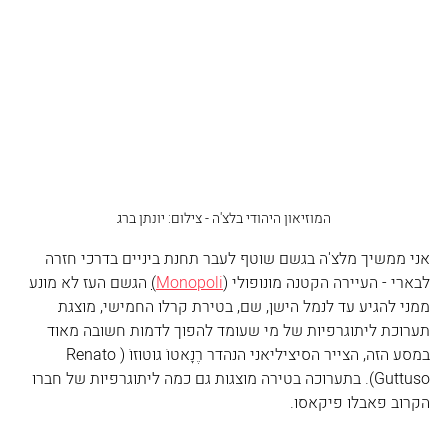
המוזיאון היהודי בלצ'ה - צילום: יונתן ברג
אני ממשיך מלצ'ה בגשם שוטף לעבר תחנת ביניים בדרכי חזרה 
לבארי - העיירה הקטנה מונופולי (
Monopoli
)
 הגשם העז לא מונע 
ממני להגיע עד לנמל הישן, שם, בטירת קרלו החמישי, מוצגת 
תערוכת ליתוגרפיות של מי שעומד להפוך לדמות חשובה מאוד 
במסע הזה, הצייר הסיציליאני הנהדר רֶנָאטוֹ גוּטוּזוֹ (Renato 
Guttuso). בתערוכה בטירה מוצגות גם כמה ליתוגרפיות של חברו 
הקרוב פאבלו פיקאסו.