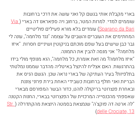
בארי מקבלת אותי בגשם קל ואני עושה את דרכי ברחובות 
שוממים למדי. למרות המטר, ברחוב ויה ספאראנו דה בארי (
Via 
Sparano da Bari
) עומדים בלא מורא פעילים פוליטיים 
המחתימים את העוברים והשבים על עצומה "נגד מלחמה", עונה לי 
גבר כבן שישים בעל שפם מוכתם בניקוטין ושיניים חסרות. "איזו 
מלחמה?" אני מנסה להבין את התמונה.
"איזו מלחמה? מה זאת אומרת, כל מלחמה", הוא מנופף מולי בידו 
בהתרגשות. האם אצליח להינצל באיטליה מהדבר שממנו נמלטתי 
בתלפיות? בעיר העתיקה של בארי נראה שכן. הגשם הניס את 
הבריות ואני חולף ברחובות כשבידי האחת בירת פרוני צוננת 
ובאחרת פנצרוטי בריקולה לוהט, כדור הבשר המפורסם מבארי 
שאספתי מהכנסייה המרכזית של הפנצרוטי בבארי, החנות הקטנה  
"לה ארטה דה פוקצ'ה" שנמצאת בסמטה היוצאת מהקתדרלה (
Str. 
)
delle Crociate, 13