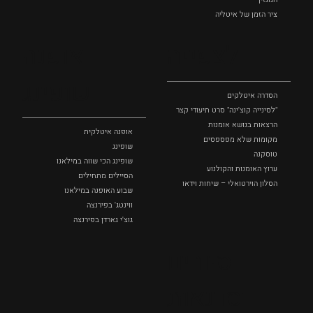
ציר הזמן של איטליה
לצפייה
אופנה
ושופינג
הסדרה איטלקים
"לסינייה קוצ'ינה" סרט תיעודי קצר
הרצאות בנושא אומנות
אופנה איטלקית
מקומות שלא מפספסים
שופינג
טוסקנה
שופינג הכי שווה במילאנו
ערוץ האומנות והקולנוע
הסיילים מתחילים
הסלון הוירטואלי – שיחות וידאו
שבוע האופנה במילאנו
ווינטג' בפירנצה
גוצ'י גארדן בפירנצה
סיורים
וסדנאות