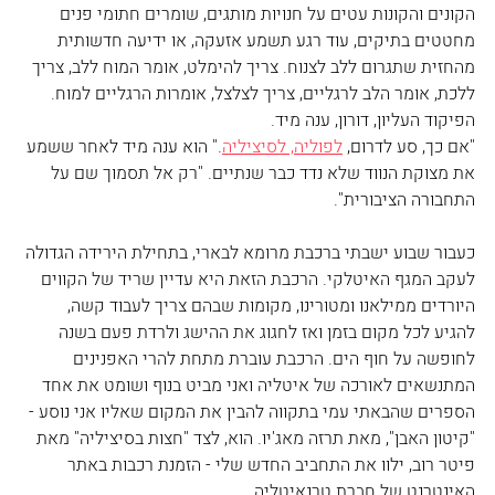
הקונים והקונות עטים על חנויות מותגים, שומרים חתומי פנים 
מחטטים בתיקים, עוד רגע תשמע אזעקה, או ידיעה חדשותית 
מהחזית שתגרום ללב לצנוח. צריך להימלט, אומר המוח ללב, צריך 
ללכת, אומר הלב לרגליים, צריך לצלצל, אומרות הרגליים למוח.
הפיקוד העליון, דורון, ענה מיד.
"אם כך, סע לדרום, 
לפוליה, לסיציליה
." הוא ענה מיד לאחר ששמע 
את מצוקת הנווד שלא נדד כבר שנתיים. "רק אל תסמוך שם על 
התחבורה הציבורית".
כעבור שבוע ישבתי ברכבת מרומא לבארי, בתחילת הירידה הגדולה 
לעקב המגף האיטלקי. הרכבת הזאת היא עדיין שריד של הקווים 
היורדים ממילאנו ומטורינו, מקומות שבהם צריך לעבוד קשה, 
להגיע לכל מקום בזמן ואז לחגוג את ההישג ולרדת פעם בשנה 
לחופשה על חוף הים. הרכבת עוברת מתחת להרי האפנינים 
המתנשאים לאורכה של איטליה ואני מביט בנוף ושומט את אחד 
הספרים שהבאתי עמי בתקווה להבין את המקום שאליו אני נוסע - 
"קיטון האבן", מאת תרזה מאג'יו. הוא, לצד "חצות בסיציליה" מאת 
פיטר רוב, ילוו את התחביב החדש שלי - הזמנת רכבות באתר 
האינטרנט של חברת טרנאיטליה.