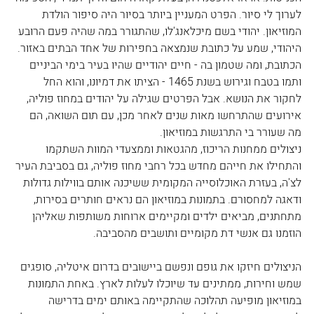
לערוך לי סיור. הפרט המעניין ביותר בסיור היה סיפור הולדת 
המוזיאון. יהודי בשם מיכלאנג'לו, שהתגורר במה שהיה פעם הרובע 
היהודי, שמע על כתובת שנמצאה בחפירות של אחד הבתים באזור. 
הכתובת, ומה שטמון בה - חיים יהודיים שהיו בעיר בימי הביניים 
ותמו בטבח וגירוש בשנת 1465 - הציתו את דמיונו, והוא החל 
לחקור את הנושא. אבל הפרטים שגילה על יהודים במחוז פוליה, 
אירועים שהתרחשו מאות שנים לאחר מכן, עם תום השואה, הם 
מה שעורר בי התרגשות במוזיאון.
ניצולים ממחנות הריכוז, מהגטאות וממצעדי המוות השתקמו 
והתחילו את חייהם מחדש בכל רחבי מחוז פוליה, גם בסביבת העיר 
לצ'ה, בעזרת האוכלוסייה המקומית ששיכנה אותם בווילות גדולות 
ודאגה למחסורם. בתמונות במוזיאון הם נראים חותרים בסירות, 
מתחתנים, מביאים ילדים ומקיימים ארוחות משותפות שאליהן 
הוזמנו גם אנשי דת מקומיים ותושבים מהסביבה.
הניצולים חיזקו את גופם ונפשם ביישובים בדרום איטליה, סופגים 
שמש וחירות, ממתינים עד שיוכלו לעלות לארץ. באחת התמונות 
במוזיאון מופיעה תהלוכה שהתקיימה באותם ימים בדרישה 