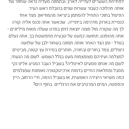
לפתיחת השערים לעלייה לארץ, ובתמונה מעליה נראה שחזור של 
אותה תהלוכה כעבור עשרות שנים בהובלת ראש העיר.
הפיצול בתוכי התחיל להסתמן ביציאה מהמוזיאון: מצד אחד 
כנסיית בארוק מדהימה ביופייה,  שכאשר אתה נכנס אליה קורה 
לך מה שקורה מול סצנה יוצאת דופן בסרט שעלה מאות מיליונים - 
אתה מהופנט, תחושה כמעט על-טבעית מתפשטת בך, אתה נעלם 
בגודל - ומן הצד האחר אותה תמונה בשחור-לבן של שלושה 
ניצולים, צמד בחורים ובחורה, חותרים בסירת עץ קטנה, מביטים 
למצלמה ועיניהם מצומצמות מעט בגלל השמש. לשם מה הגעתי, 
לשם מה אנחנו נוסעים לאיטליה? בשביל העבר המגיע אלינו נקי 
מסבל ומתלאות החיים בדמות ארכיטקטורה ואומנות שמגלמים 
כמה משיאי היצירה האנושית, או בשביל ההווה, חיי הרחוב, היין 
והפסטה, המים המרטיבים את הרגליים  בחוף הים?