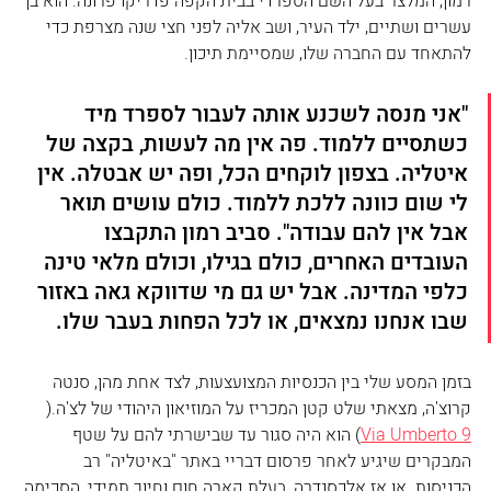
רמון, המלצר בעל השם הספרדי בבית הקפה פדריקו פרונה. הוא בן 
עשרים ושתיים, ילד העיר, ושב אליה לפני חצי שנה מצרפת כדי 
להתאחד עם החברה שלו, שמסיימת תיכון.
"אני מנסה לשכנע אותה לעבור לספרד מיד 
כשתסיים ללמוד. פה אין מה לעשות, בקצה של 
איטליה. בצפון לוקחים הכל, ופה יש אבטלה. אין 
לי שום כוונה ללכת ללמוד. כולם עושים תואר 
אבל אין להם עבודה". סביב רמון התקבצו 
העובדים האחרים, כולם בגילו, וכולם מלאי טינה 
כלפי המדינה. אבל יש גם מי שדווקא גאה באזור 
שבו אנחנו נמצאים, או לכל הפחות בעבר שלו. 
בזמן המסע שלי בין הכנסיות המצועצעות, לצד אחת מהן, סנטה 
קרוצ'ה, מצאתי שלט קטן המכריז על המוזיאון היהודי של לצ'ה.( 
Via Umberto 9
) הוא היה סגור עד שבישרתי להם על שטף 
המבקרים שיגיע לאחר פרסום דבריי באתר "באיטליה" רב 
הכניסות. או אז אלכסנדרה, בעלת קארה חום וחיוך תמידי, הסכימה 