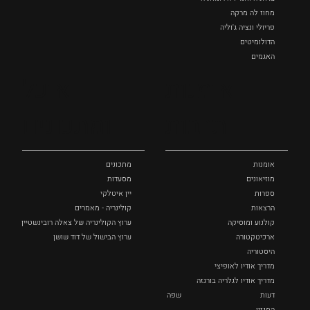
מחוז לה מרקה
פריולי ונציה ג'וליה
הדולומיטים
האגמים
איטליה הנסתרת
אומנות
אוכל
כל המקומות
ותרבות
ומתכונים
אומנות
מתכונים
מוזיאונים
מסעדות
ספרות
יין איטלקי
הרצאות
קולינריה - מאמרים
קולנוע ומוסיקה
ערוץ הקולינריה של צאלה רובינשטיין
ארכיטקטורה
ערוץ הבישול של דוד שושן
היסטוריה
מדריך אודיו לאופיצי
מדריך אודיו לגלריה בורגזה
דעות
שפה
המגזין