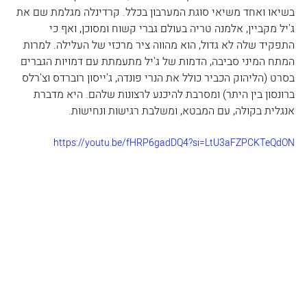
בשיאו ואחד משיאי סוגת המערבון בכלל. קרדינלה מגלמת שם את 
ג'יל מקביין, אלמנה טריה בעולם גברי קשוח ומסוכן, ואף כי 
התפקיד שלה לא גדול, הוא מהווה ציר מרכזי של העלילה. למרות 
המתח המיני סביבה, הדמות של ג'יל מתעמתת עם דמויות הגברים 
בסרט (הליהוק הכביר כולל את הנרי פונדה, ג'ייסון רוברדס וצ'רלס 
ברונסון בין היתר) ומסרבת להיכנע לרצונות שלהם. היא מדברת 
אנגלית בקולה, עם המבטא, ומשלבת רגישות ונחישות.
https://youtu.be/fHRP6gadDQ4?si=LtU3aFZPCKTeQdON