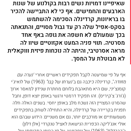
שאיפיינו דמויות נשים רבות בקולנוע של שנות 
הארבעים והחמישים. אף כי לא התביישה להכיר 
בו בראיונות, קרדינלה הסכימה להשתמש 
בסקס-אפיל שלה רק עד גבול מסויים, והתגאתה 
בכך שמעולם לא חשפה את גופה באף אחד 
מסרטיה. תווי פניה המעט אקזוטיים שיוו לה 
מראה אסרטיבי, והיתה לה נוכחות פיזית וווקאלית 
לא מבוטלת על המסך.
אף על פי שמיעטה לקבל תפקידים ראשיים אחרי 
"נערה עם 
מזוודה
", קרדינלה כיכבה גם ב
"נערתו של בֶּבּוֹ"
 (1963) של לואיג'י 
קומנצ'יני, שם היא מתאהבת בלוחם מחתרת שנידון למאסר ארוך 
(ג'ורג' צ'קיריס). זהו תפקיד דרמטי ורגשי באופן יוצא דופן, וחבל 
שהסרט המצויין הזה נשכח מלב באופן יחסי. בשנים האלה חלה 
תפנית בקריירה של קרדינלה, והיא התחילה לשחק בתפקידים 
משמעותיים או מורכבים יותר, גם אם משניים: הידוע שבהם הוא 
אולי אנג'ליקה הכפרית הנישאת לאציל טנקרדי (אלן דלון) 