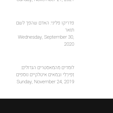
פדריקו פליני: האדם שהפך לשם
תואר
Wednesday, September 30,
2020
לומדים מהמאסטרים הגדולים:
זֵפִירֵלִי ובמאים איטלקיים נוספים
Sunday, November 24, 2019