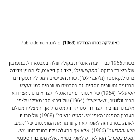
כאנג'ליקה בסרט הברדלס (1963)
 - צילום: Public domain
בשנת 1966 כבר דיברה אנגלית בקולה שלה, במבטא קל, במערבון 
של ריצ'רד ברוקס, 
"המקצוענים", 
לצד ג'ק פלאנס, לי מרווין וידידה 
ברט לנקאסטר (מ"
הברדלס"
). שנות השישים זימנו לה תפקידים 
מרכזיים וחשובים נוספים, גם בסרטים משובחים כמו 
"הקרנן 
המופלא"
 (1964) של אנטוניו פייטראנג'לי, לצד אוגו טוניאצי וג'אן 
מריה וולונטה; 
"האדישים"
 (1964) של פרנצ'סקו מאזלי על-פי 
אלברטו מורביה, לצד רוד סטייגר ותומס מיליאן; והמצליח מכולם - 
מערבון הספגטי האפי 
"היו זמנים במערב"
 (1968) של סרג'יו 
לאונה. בסרט הזה לאונה לא רק שימר את המומנטום של 
"הטוב, 
הרע והמכוער
" (1966), אלא אף התעלה עליו במורכבותו. 
"היו 
זמנים במערב" 
הוא לא רק לאונה בשיאו, אלא מערבון הספגטי 