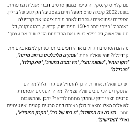
עם קלאוס קינסקי, והופיעה במגוון סרטים דוברי אנגלית וצרפתית. 
בשנת 2002 קיבלה פרס מפעל חיים בפסטיבל הקולנוע של ברלין. 
הספדים עיתונאיים שנכתבו לאחר מותה ציטטו את קרדינלה 
באומרה: "חייתי יותר מ-150 חיים: זונה, קדושה, רומנטיקנית, כל 
סוג של אשה, וזה נפלא כשיש את ההזדמנות הזו לשנות את עצמך". 
מה הם הסרטים הגדולים או הידועים ביותר שניתן למצוא בהם את 
קרדינלה? זוהי שאלה אחת:
"עסקים מלוכלכים ברחוב מדונה", 
"רוקו ואחיו", "שמונה וחצי", "היו זמנים במערב", "פיצקרלדו", 
"הברדלס"
. 
יש גם שאלות אחרות: היכן להתחיל עם קרדינלה? מה הם 
התפקידים הכי טובים שלה עצמה? ומה הן הפנינים הנסתרות, 
סרטים יוצאי דופן שחמקו מתחת לרדאר? יתכן שהתשובות 
לשאלות האלו נמצאות כולן באותם כמה סרטים קטנים ואינטימיים 
יותר: 
"הנערה עם המזוודה", "נערתו של בבו", "הקרנן המופלא"
, 
ואולי "
האדישים"
. 