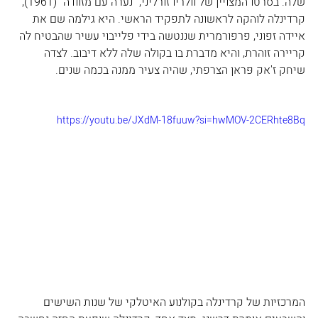
שלה. בסרטו המצויין של וולריו זורליני, "נערה עם מזוודה" (1961), 
קרדינלה לוהקה לראשונה לתפקיד הראשי. היא גילמה שם את 
איידה זפוני, פרפורמרית שננטשה בידי פלייבוי עשיר שהבטיח לה 
קריירה זוהרת, והיא מדברת בו בקולה שלה ללא דיבוב. לצדה 
שיחק ז'אק פּראן הצרפתי, שהיה צעיר ממנה בכמה שנים.
https://youtu.be/JXdM-18fuuw?si=hwMOV-2CERhte8Bq
המרכזיות של קרדינלה בקולנוע האיטלקי של שנות השישים 