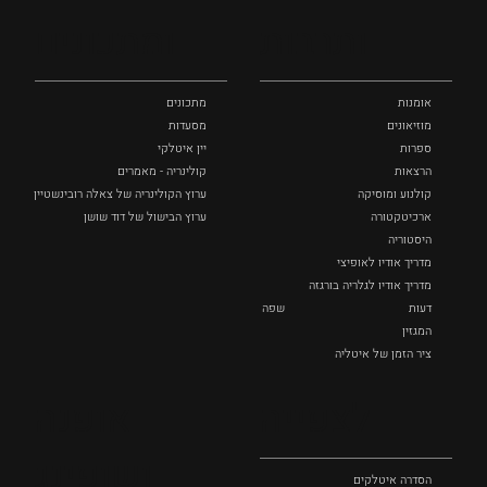
ותרבות
ומתכונים
אומנות
מתכונים
מוזיאונים
מסעדות
ספרות
יין איטלקי
הרצאות
קולינריה - מאמרים
קולנוע ומוסיקה
ערוץ הקולינריה של צאלה רובינשטיין
ארכיטקטורה
ערוץ הבישול של דוד שושן
היסטוריה
מדריך אודיו לאופיצי
מדריך אודיו לגלריה בורגזה
דעות
שפה
המגזין
ציר הזמן של איטליה
לצפייה
אופנה
ושופינג
הסדרה איטלקים