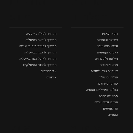
מקומות
מדריכים
ומסלולים
ומידע
רומא ולאציו
המדריך לנדל"ן באיטליה
פירנצה וטוסקנה ‏
המדריך לנהיגה באיטליה
ונציה ורונה וונטו
המדריך לקניית סים באיטליה
נאפולי‏ וקמפניה
המדריך לרכבות באיטליה
מילאנו ולומברדיה
המדריך לאוכל כשר באיטליה
מחוז אומבריה
המדריך להבנת האיטלקים
צ'ינקווה טרה וליגוריה
עוד מדריכים
פוליה וסיציליה ‏
אירועים
טורינו ופיימונטה
בולוניה ואמיליה רומאניה
מחוז לה מרקה
פריולי ונציה ג'וליה
הדולומיטים
האגמים
איטליה הנסתרת
אומנות
אוכל
כל המקומות