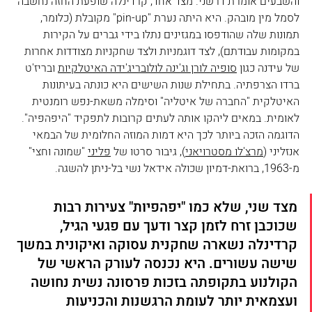
והשבעים אומרת דרשני. מצד אחד, קרדינלה שופעת החזה נחשבה 
לסמל מין מובהק. היא היתה נערת "pin-up" מקובלת (כלומר, 
תמונות שלה שהודפסו במגזינים נתלו בידי גברים על הקירות 
במקומות עבודתם), לצד דוגמניות ולצד שחקניות מצודדות אחרות 
של עידנה כגון 
סופיה לורן וג'ינה לולובריג'ידה האיטלקיות
 ובריז'ט 
ברדו הצרפתיה. בתחילת שנות השישים היא כונתה בעיתונות 
האיטלקית "החברה של איטליה" וסימלה משאת-נפש רומנטית 
לאומית. במאים ליהקו אותה לעתים קרובות לתפקיד "היפהפיה". 
הדוגמה הזכה ביותר לכך היא דמות המוזה החלומית של הבמאי 
אנזליני (
מרצ'לו מסטרויאני
), גיבור סרטו של 
פליני
"שמונה וחצי" 
מ-1963, ברואת-דמיון שכולה אידאל נשי בל-ניתן להשגה. 
מצד שני, שלא כמו "יפהפיות" צעירות רבות 
שכוכבן זרח לזמן קצר ודעך עם פגעי הגיל, 
קרדינלה נשארה שחקנית עסוקה ואיקונית במשך 
שישה עשורים. היא נכנסה לעורק הראשי של 
הקולנוע בתקופתה בזכות פרסונה נשית נחושה 
ועצמאית יותר לעומת הרגשנות והכניעות 