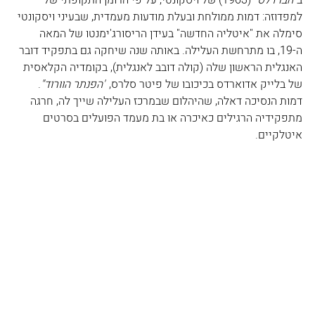
ב
"הברדלס"
 (1963) של ויסקונטי, על פי הרומן התקופתי של 
למפדוזה: דמות ממולחת ובעלת מודעות מעמדית, שבעיני ויסקונטי 
סימלה את "איטליה החדשה" בעידן הריסורג'ימנטו של המאה 
ה-19, בו מתרחשת העלילה. באותה שנה שיחקה גם בתפקיד דובר 
האנגלית הראשון שלה (קולה דובב לאנגלית), בקומדיה הקלאסית 
של בלייק אדוארדס בכיכובו של פיטר סלרס, 
"הפנתר הוורוד"
. 
דמות הנסיכה דאלה, שהיהלום שבמרכז העלילה שייך לה, חרגה 
מתפקידיה הרגילים כאיכרה או בת מעמד הפועלים בסרטים 
איטלקיים. 