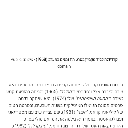
קרדינלה כג'יל מקביין
בסרט היו זמנים במערב (1968)
 - צילום: Public 
domain
ברבות השנים קרדינלה פיתחה קריירה רב-לשונית ומסועפת. היא 
שבה וכיכבה אצל ויסקונטי ב
"סנדרה"
 (1965) והגיחה בהופעת קמע 
זעירה ב
"תמונה משפחתית" 
שלו (1974). היא שיחקה בכמה 
סרטים מסוגת הג'יאלו האיטלקית בשנות השבעים, ובסרטה הטוב 
של ליליאנה קוואני, 
"העור"
 (1981), שם עבדה שוב עם מסטרויאני 
ועם לנקאסטר. בנוסף היא גילמה את המדאם מולי בסרט 
ההרפתקאות הענק של ורנר הרצוג הגרמני, 
"פיצקרלדו" 
(1982), 