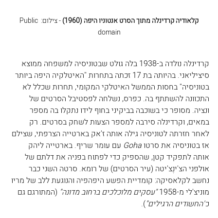
קלאודיה קרדינלה מתוך הסרט 
אנטוניו היפה (1960)
 - צילום: Public 
domain
קרדינלה נולדה ב-1938 בלה גולט שבטוניסיה למשפחה ממוצא 
סיציליאני. בהיותה בת 17 זכתה בתחרות "האיטלקיה היפה ביותר 
בטוניסיה" בחסות הממשל האיטלקי המקומי, תחרות שכלל לא 
התכוונה להשתתף בה. כפרס, נשלחה לפסטיבל הסרטים של 
ונציה. מסופר כי בשוכבה בביקיני בחוף לידו נתקלו בה מספר 
במאים, וקרדינלה סירבה למספר הצעות לשחק בסרטים. רק 
לאחר חזרתה לטוניסיה גילה אותה ז'אק בארטייה הצרפתי, שצילם 
אז בטוניסיה את סרטו 
Goha
 עם עומר שריף. בארטייה ליהק 
אותה לתפקיד קטן, שהספיק כדי לפתוח בפניה את דלתם של 
אולפני הצ'ינֶצ'יטה (עיר הסרטים) של רומא. סרטה השני כבר 
נחשב לקלאסיקה: קומדיית הפשע היפהפיה והנוגעת ללב של מריו 
מוניצ'לי מ-1958 
"עסקים מלוכלכים ברחוב מדונה"
 (המתורגם גם 
כ
"החשודים הרגילים"
). 