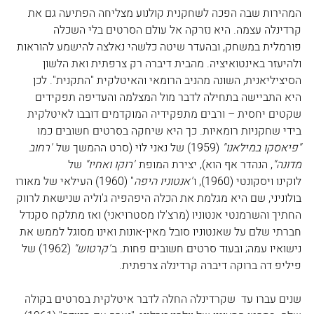
המהירות שבה הפכה לשחקנית קולנוע מצליחה הפתיעה גם את 
קרדינלה עצמה. היא נזרקה אל עולם הסרטים בלי השכלה 
פורמלית במשחק, ובהעדר שיטה כלשהי נאלצה להישמע להוראות 
ולהיעזר באינטואיציה. מהבית דיברה רק צרפתית ואת הלשון 
הסיציליאנית, השונה מהניב הרומאי והאיטלקית "התקנית". לכן 
היא התביישה בתחילה לדבר מול המצלמה והעדיפה תפקידים 
שקטים יחסית – ורבים מתפקידיה המוקדמים דובבו לאיטלקית 
בידי שחקניות רומאיות. כך היא שיחקה בסרטים חשובים כמו 
"פיאסקו במילאנו"
 (1959) של נאני לוֹי (סרט ההמשך של 
"רחוב 
מדונה"
, הנהדר אף הוא), יצירת המופת 
"רוקו ואחיו"
 של 
לוקינו ויסקונטי (1960), ו
"אנטוניו היפה
" (1960) העילאי של מאורו 
בולוניני, שם היא מגלמת את הכלה היפהפיה ג'וליה שנישאת לרווק 
החתיך והשרמנטי אנטוניו (מרצ'לו מסטרויאני) ואז מתלקח סקנדל 
חברתי שלם על שאנטוניו סובל מאין-אונות ואינו מסוגל לממש את 
נישואיו עמה; ובעוד סרטים חשובים פחות. ב
"קרטוש"
 (1962) של 
פיליפ דה ברוקה דיברה קרדינלה צרפתית. 
שנים עברו עד  שקרדינלה החלה לדבר איטלקית בסרטים בקולה 