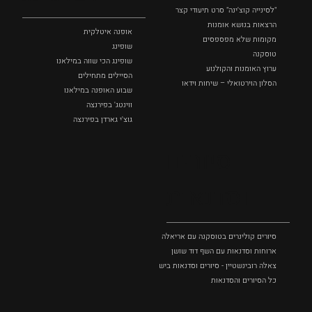
"לסינייה קוצ'ינה" סרט תיעודי קצר
הרצאות בנושא אומנות
אופנה איטלקית
מקומות שלא מפספסים
שופינג
טוסקנה
שופינג הכי שווה במילאנו
ערוץ האומנות והקולנוע
הסיילים מתחילים
הסלון הוירטואלי – שיחות וידאו
שבוע האופנה במילאנו
ווינטג' בפירנצה
גוצ'י גארדן בפירנצה
סיורים
וסדנאות
סיורים קולינרים בטוסקנה עם אריאלה בנקיר
ארוחות וסדנאות עם השף דוד שושן
צאלה רובינשטיין - סיורים וסדנאות בישול בטוסקנה
כל הסיורים והסדנאות