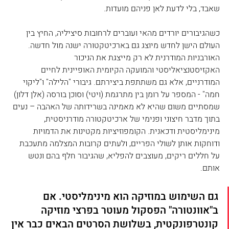
שאבד, בלי לדעת לאן פניהם מועדות.
כשהגיבורים יורדים מהאי ועוברים לרחובות סיציליה, החיץ בין 
העולם הישן לחדש מיוצג גם בארכיטקטורה ישנה מול חדשה. 
האורבניות המודרנית לא רק מייצגת את הניכור 
האקזיסטנציאליסטי והמועקה הקיומית האופיינית לחיים 
המודרניים, אלא גם משתתפת ביצירתם. גיבורי "הלילה" ו"ליקוי 
חמה" - המספר על רומן בין מתרגמת (ויטי) וסוכן בורסה (אלן דלון) 
שמסתיים משום שהיא לא מאמינה בשרידותה של האהבה – נעים 
בתוך מדבר חיצוני ופנימי של ארכיטקטורה מודרניסטית, 
מינימליסטית ודכאנית. הקומפוזיציות מקטינות את הדמויות 
ודוחקות אותן לשולי הפריים, ולעתים קרובות המצלמה מתעכבת 
על חללים ריקים, מעוצבים להפליא, שהגיבור חלף בהם ונטש 
אותם.
גם השימוש במוזיקה הוא מינימליסטי. אם 
ב"אוונטורה" הפסקול מעוטר בפרצי מוזיקה 
קונטרפונקטית, בשלושת הסרטים הבאים כבר אין 