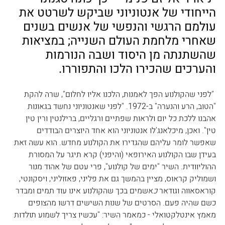
הייחודי של אנטוניוני שביקש לשרטט את 
עולמם הרגשי והנפשי של אנשים בשנים 
שאחרי מלחמת העולם השנייה; במציאות 
שהשתנתה מן היסוד ושבה הנורמות 
והערכים שהכירו הלכו והתפוררו. 
"לפני שהקולנוע הפך לאמנות, הלכנו אליו לחלום", שרה להקת 
"הטוב, הרע והנערה" ב-1972. "לפני שאנטוניוני נחשד בגאונות 
אהבנו ללכת כל יום ולראות שפתיים ורגליים, ברילנטין ורין טין 
טין". 
ואכן, מיכלאנג'לו אנטוניוני הוא אחד היוצרים הבודדים 
שאפשר לומר עליהם שהגדירו את הקולנוע מחדש. הוא עשה זאת 
בעידן שבו הקולנוע האירופאי (והיפני) קרא תיגר על המסורת 
ההוליוודית. 
השיר "ימים של קולנוע", פרי עטם של אהוד מנור 
ושמוליק קראוס,
 מציין בהמשך גם את פליני, פאזוליני, ויסקונטי, 
קוראסאווה וגודאר
 כ
אשמים בכך שהקולנוע אינו עוד תמים ומבדר 
כשם שהיה פעם. הסרטים של שנות השישים דרשו מהצופים 
מאמץ אינטלקטואלי - 
כמאמר השיר: "עכשיו צריך לשמוע תולדות 