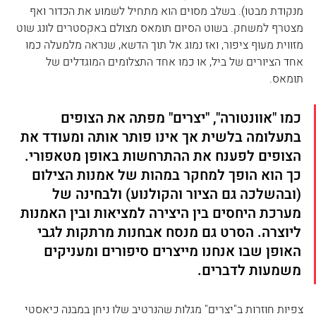
מנקודת מבטו). בשלב מסוים הוא מתחיל לשמוע את הכדור ואף 
מצטרף למשחק. בשוט הסיום תומאס מצולם באקסטרים לונג שוט 
מזווית מעוף ציפור, ואז נמוג אל תוך הדשא, שנראה מלמעלה כמו 
אחד הציורים של ביל, או כמו אחד התצלומים המוגדלים של 
תומאס.
כמו "אוונטורה", "יצרים" מפתה את הצופים 
בתעלומה בלשית אך אינו פותר אותה ומעודד את 
הצופים לפענח את ההתרחשות באופן מטאפורי. 
כך הוא הופך למחקר במהות של אמנות הצילום 
(ובהשלכה גם הציור והקולנוע) ולבחינה של 
מערכת היחסים בין היצירה למציאות ובין האמנות 
ליוצרה. הסרט גם מנסח אבחנות מרתקות לגבי 
האופן שבו אנחנו מייצרים סיפורים ומעניקים 
משמעות לדברים.
צפיות חוזרות ב"יצרים" מגלות שהנרטיב שלו ניחן במבנה כיאסטי 