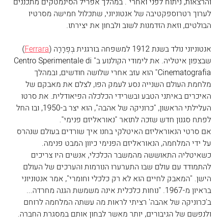
והרצאות, ניתוח לפני ואחרי". במהלך אפריל הסינמטקים מתכננים 
לערוך רטרוספקטיבה של אנטוניוני, שתכלול חמישה מסרטיו 
הבולטים, וזאת הזדמנות לשוב ולבחון את יצירתו.
אנטוניוני נולד בשנת 1912 למשפחה בורגנית בְּפֶרָרָה (
Ferrara
) 
שבצפון איטליה. את לימודי הקולנוע ב"
Centro Sperimentale di 
Cinematografia
" הוא עזב אחרי שלושה חודשים, ובמהלך 
מלחמת העולם השנייה נסע לעמק הפו, לצלם את מאבקם של 
האיכרים באיתני הטבע ובשרידי הכלכלה הפיאודלית. את סרטו 
העלילתי הראשון, "כרוניקה של אהבה", הוא יצר ב-1950, ובו החל 
לפתח סגנון חדש שזכה לתואר "נאוראליזם פנימי".
אם סרטי הנאוראליזם האיטלקי בחנו איך שורדים בעולם שנהרס 
על ידי המלחמה, הנאוראליזם הפנימי כיוון המבט פנימה. 
כשאיטליה התאוששה מהמשבר הכלכלי, אנשים היו צריכים 
להתמודד עם עולם שבו התערערו הנורמות והערכים של העולם 
הישן. "המאבק לחיים הוא לא רק כלכלי וחומרי", אמר אנטוניוני 
בראיון מ-1967. "נוחות כלכלית אינה משמשת הגנה מחרדה... 
ב'כרוניקה של אהבה' רציתי לראות מה עשתה המלחמה לרוחם 
ולנפשם של הגיבורים, יותר מאשר לבחון אותם במסגרת החברה. 