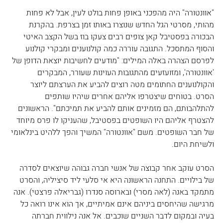
"אוונטורה" היה מהפכני באופן פחות בולט לעין, אבל לא פחות 
מהותי, מסרטי הגל החדש שנוצרו באותו זמן בצרפת. בהקרנת 
הבכורה בפסטיבל קאן צופים רבים צעקו בוז בשל הקצב האיטי 
והסוף המתסכל. התגובה עוררה כמה קולנוענים ומבקרי קולנוע 
לפרסם הצהרה באלה המילים: "מודעים לחשיבות יוצאת הדופן של 
'אוונטורה', ומזועזעים מהתגובות העוינות שעורר, המבקרים 
והקולנוענים החתומים מטה רוצים להביע את הערצתם ליוצר 
הסרט. בטוחים שיצטרפו אליהם אחרים שיהיו שותפים 
להתלהבותם, הם מזמינים אותם להביע את תמיכתם". הראשונים 
להצטרף אליהם היו השופטים בפסטיבל, שהעניקו לו פרס מיוחד 
של חבר השופטים. משם "אוונטורה" המשיך והפך ללהיט בינלאומי 
ולשיחת היום.
הסרט עוקב אחר קבוצה של אנשי חברה גבוהה שיוצאים לסדרה 
של בילויים. התחנה הראשונה היא אי סלעי ליד סיציליה, והסרט 
מתמקד באנה (לאה מסרי) ובארוסה סנדרו (גבריאלה פרצטי). אנה 
מרגישה שהיחסים ביניהם אינם אמיתיים, אך הוא אינו רואה כל 
בעיה ובמקום לדבר השניים שוכבים. אל אנה נילווית חברתה 