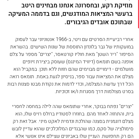
מוזיקת רקע, ובחסרונה אנחנו מבחינים היטב 
ברעשי המציאות המודגשים, וגם בדממה המעיקה 
שבתוכם אובדים הגיבורים.
אחרי רביעיית הסרטים עם ויטי, ב-1966 אנטוניוני עבר לעסוק 
במועקותיו של גבר בלונדון התוססת של שנות השישים. בהשראת 
הסיפור "ריר השטן" מאת חוליו 
קורטאסר
, "יצרים" מספר על צלם 
אופנה בשם תומאס (דיוויד המינגס) שעוסק ביצירת זיופים 
מושלמים - דימויים מבוימים שהם חזות ללא תוכן. במקביל הוא 
מצלם את המציאות עבור ספר, בניסיון לגעת באמת. תומאס רואה 
הכל דרך עדשת המצלמה, וכדי לדמות את נקודת מבטו סצנות רבות 
בסרט מצולמות דרך מסגרות ו/או זכוכיות.
"יצרים" נפתח בבוקר, אחרי שתומאס שהה לילה במחסה לחסרי 
בית, והתחזה לאחד מהם. בחוזרו לסטודיו ברולס רויס שלו, הוא 
מצלם דוגמנית בסצנה שהולכת ונדמית לאקט מיני. אבל זאת רק 
סימולציה של סקס, כמו שהבגדים המלוכלכים שהוא עדיין לובש 
הם רק תחפושת. העניין שלו באביונים שצילם אינו אנושי אלא 