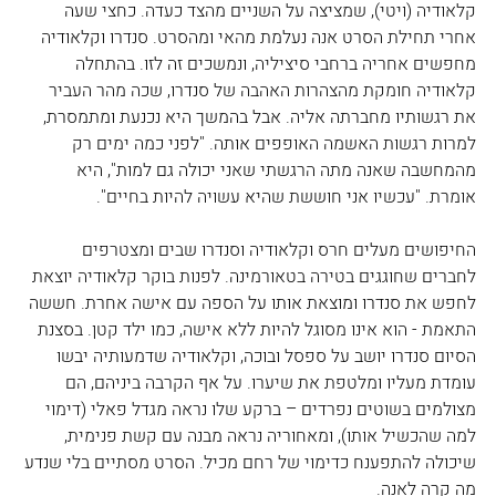
קלאודיה (ויטי), שמציצה על השניים מהצד כעדה. כחצי שעה 
אחרי תחילת הסרט אנה נעלמת מהאי ומהסרט. סנדרו וקלאודיה 
מחפשים אחריה ברחבי סיציליה, ונמשכים זה לזו. בהתחלה 
קלאודיה חומקת מהצהרות האהבה של סנדרו, שכה מהר העביר 
את רגשותיו מחברתה אליה. אבל בהמשך היא נכנעת ומתמסרת, 
למרות רגשות האשמה האופפים אותה
. "לפני כמה ימים רק 
מהמחשבה שאנה מתה הרגשתי שאני יכולה גם למות", היא 
אומרת. "עכשיו אני חוששת שהיא עשויה להיות בחיים".
החיפושים מעלים חרס וקלאודיה וסנדרו שבים ומצטרפים 
לחברים שחוגגים בטירה בטאורמינה. לפנות בוקר קלאודיה יוצאת 
לחפש את סנדרו ומוצאת אותו על הספה עם אישה אחרת. חששה 
התאמת - הוא אינו מסוגל להיות ללא אישה, כמו ילד קטן. בסצנת 
הסיום סנדרו יושב על ספסל ובוכה, וקלאודיה שדמעותיה יבשו 
עומדת מעליו ומלטפת את שיערו. על אף הקרבה ביניהם, הם 
מצולמים בשוטים נפרדים – ברקע שלו נראה מגדל פאלי (דימוי 
למה שהכשיל אותו), ומאחוריה נראה מבנה עם קשת פנימית, 
שיכולה להתפענח כדימוי של רחם מכיל. הסרט מסתיים בלי שנדע 
מה קרה לאנה.