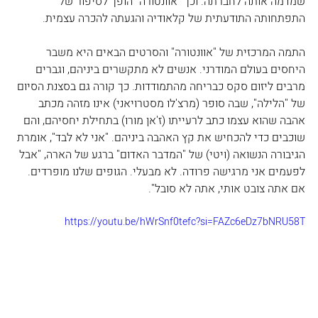
שמדמה אותה לחברתה. וכך "אוונטורה" הופך לסיפור של 
התפתחותה התודעתית של קלאודיה והגעתה להכרה עצמית.
התמה המרכזית של "אוונטורה" והסרטים הבאים היא משבר 
היחסים בעולם המודרני. אנשים לא מתקשרים ביניהם, וגברים 
מרבים ליזום סקס כבריחה מהתמודדות. כך קורה גם בסצנת הסיום 
של "הלילה", שבה סופר (מרצ'לו מסטרויאני) אינו מזהה מכתב 
אהבה שהוא עצמו כתב לרעייתו (ז'אן מורו) בתחילת יחסיהם, והם 
שוכבים כדי להכחיש את קץ האהבה ביניהם. "אני לא לבד", אומרת 
הגיבורה הנשואה (ויטי) של "המדבר האדום" ברגע של הארה, "אבל 
לפעמים אני מרגישה פרודה. לא מבעלי. הגופים שלנו מופרדים. 
אם אתה צובט אותי, אתה לא סובל".
https://youtu.be/hWrSnf0tefc?si=FAZc6eDz7bNRU58T