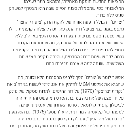
המציאות החדשה חומקת מאחיזתו, ותומאס חוזר לעולמו 
המלאכותי, כפי שמסמלת סצנת הסיום שבה הוא מצטרף למשחק 
טניס ללא כדור.
"יצרים" - הכולל הופעת אורח של להקת הרוק "ציפורי החצר" - 
נתפס בזמנו כמייצג של רוח התקופה, וזכה להצלחה קופתית גדולה. 
בשל סצנת הסקס עם שתי הצעירות הסרט הופץ בארה"ב ללא 
אישור של איגוד הקולנוע של אמריקה, מה שמנע את הקרנתו 
מחוץ למרכזים עירוניים גדולים. הצלחתו הביקורתית והקופתית 
גרמה לכך ששיטת דירוג הסרטים, שהיתה תקפה מאז שנות 
השלושים, שונתה למה שאנחנו מכירים היום.
אפשר לומר ש"יצרים" הפך ללהיט מהסיבות הלא נכונות, מה 
שהביא את אולפני MGM להזמין את אנטוניוני לעשות בארה"ב את 
"נקודת זבריצקי" (1970) על דור ההיפים. למרות פסקול של פינק 
פלויד וסצנה של אורגיה במדבר, הסרט המופשט והחידתי היה 
לכישלון קופתי קולוסאלי. סרטו האחרון של אנטוניוני שזכה 
למעמד של קלאסיקה מודרנית הוא "הנוסע" (1975), גם הוא מעין 
"סרט תעלומה הפוך", עם ג'ק ניקולסון בתפקיד כתב טלוויזיה, 
שחומק מחייו על ידי אימוץ זהות של סוחר נשק מת, ומסתבך עם 