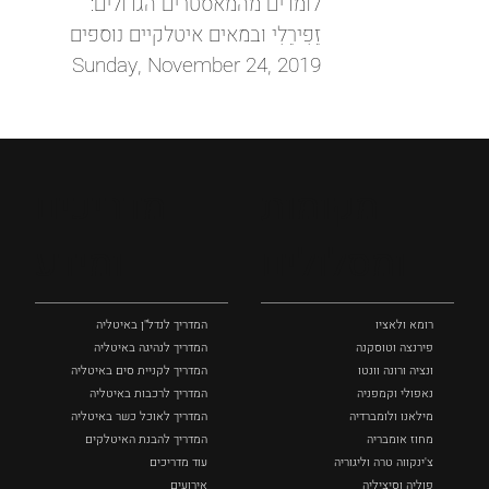
לומדים מהמאסטרים הגדולים:
זֵפִירֵלִי ובמאים איטלקיים נוספים
Sunday, November 24, 2019
מקומות
מדריכים
ומסלולים
ומידע
רומא ולאציו
המדריך לנדל"ן באיטליה
פירנצה וטוסקנה ‏
המדריך לנהיגה באיטליה
ונציה ורונה וונטו
המדריך לקניית סים באיטליה
נאפולי‏ וקמפניה
המדריך לרכבות באיטליה
מילאנו ולומברדיה
המדריך לאוכל כשר באיטליה
מחוז אומבריה
המדריך להבנת האיטלקים
צ'ינקווה טרה וליגוריה
עוד מדריכים
פוליה וסיציליה ‏
אירועים