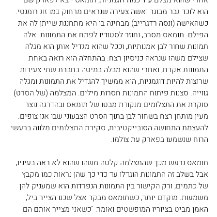
אחרי שהוא מצלם עוד כמה דוגמניות, תומאס יוצא לפארק שם 
הוא לוכד גבר מבוגר ואשה צעירה שנראים מרחוק כמו זוג רומנטי. 
כשהאישה (ונסה רדגרייב) מבחינה בו היא מתחננת שייתן לה את 
הפילם. תומאס מסרב, וחוזר לסטודיו לפתח את התמונות. אלה 
תמונות שחור לבן אמנותיות, וככל שהוא מגדיל אותן הוא מגלה 
שצילם משהו שנראה כניסיון רצח. בהתחלה הוא רואה באחת 
התמונות אקדח, ואחרי שהוא מבלה במיטה בחברת שתי צעירות 
שרוצות להיות דוגמניות, הוא ממשיך להגדיל את התמונות ומגלה  
גווייה. סצנות פיתוח התמונות חסרות מילים. המצלמה (של הסרט) 
סוקרת את התצלומים מנקודת מבטו של תומאס ובהדרגה נוצר 
מעין מותחן רצח בשחור לבן בתוך הסרט הצבעוני שבו אנו צופים. 
להעצמת התחושה הסובייקטיבית, סקירת התצלומים מלווה ברעשי 
הרוח שנשמעו בפארק עת צולמו.
תומאס נרעש מכך שהמצלמה קלטה משהו שהוא לא ראה בעיניו, 
אבל בשלב זה התמונות הוגדלו עד כדי כך שהן נראות כמו מקבץ 
של כתמים, ורק הקישור בין התמונות הנפרדות הוא שמעניק להן 
משמעות. מוקדם יותר, כשתומאס מבקר אצל שכנו הצייר ביל, 
האמן מביט בציוריו המופשטים ואומר: "כשאני מצייר אותם הם 