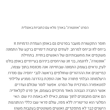
הסרט "אוונטורה" באורך מלא עם כתוביות באנגלית
חוסר התקשורת מועבר בסרטים גם באופן העמדת הדמויות זו 
ביחס לזו וביחס למרחב. לעתים קרובות דימויים ברקע של התמונה 
משקפים את מחשבותיהם של האנשים בחזית. בתחילת 
"אוונטורה", לדוגמה, בני זוג שהיחסים ביניהם בעייתיים באופן בולט 
לעין, נראים בעומק התמונה שבחזיתה אנה מכונסת בתוך עצמה, 
כמייצגים את ההרהורים שחולפים בראשה לגבי יחסיה עם סנדרו.
היעלמותה הבלתי פתורה של אנה הופכת בהדרגה ממניע עלילתי 
למטאפורה המרכזית של הסרט. אפשר לומר שכולם נעדרים. 
אנשי החברה הגבוהה מאוד מרוכזים בעצמם, אך פרט לקלאודיה 
הם אינם מתבוננים לתוך עצמם, כאילו לא באמת היו שם. האי 
הסלעי הוא טריטוריה ללא מפה, עולם פראי שבו כללי ההתנהגות 
הישנים כבר לא מתפקדים, ואנשים משוטטים בעקבות משהו 