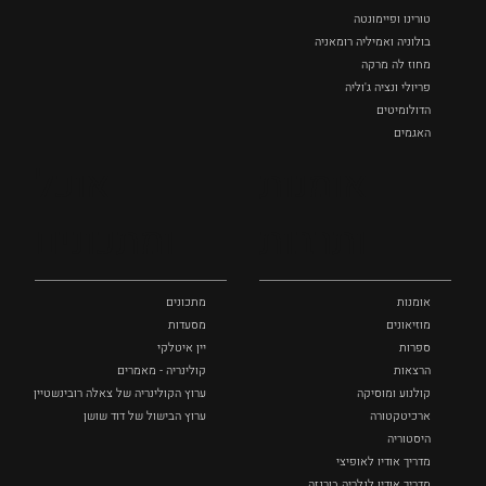
טורינו ופיימונטה
בולוניה ואמיליה רומאניה
מחוז לה מרקה
פריולי ונציה ג'וליה
הדולומיטים
האגמים
איטליה הנסתרת
אומנות
אוכל
כל המקומות
ותרבות
ומתכונים
אומנות
מתכונים
מוזיאונים
מסעדות
ספרות
יין איטלקי
הרצאות
קולינריה - מאמרים
קולנוע ומוסיקה
ערוץ הקולינריה של צאלה רובינשטיין
ארכיטקטורה
ערוץ הבישול של דוד שושן
היסטוריה
מדריך אודיו לאופיצי
מדריך אודיו לגלריה בורגזה