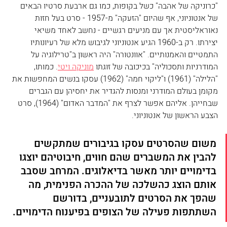
"כרוניקה של אהבה" כשל בקופות, כמו גם ארבעת סרטיו הבאים 
של אנטוניוני, אף שהיום "הזעקה" מ-1957 - סרט בעל חזות 
נאוראליסטית אך עם מניעים רגשיים - נחשב לאחד משיאי 
יצירתו. רק ב-1960 הגיע אנטוניוני לגיבוש מלא של רעיונותיו 
התמטיים והאמנותיים. "אוונטורה" היה ראשון ב"טרילוגיה על 
המודרניות ותסכוליה" בכיכובה של זוגתו 
מוניקה ויטי
. כמותו, 
"הלילה" (1961) ו"ליקוי חמה" (1962) עסקו בנשים המחפשות את 
מקומן בעולם המודרני ומנסות להגדיר את יחסיהן עם הגברים 
שבחייהן. אליהם אפשר לצרף את "המדבר האדום" (1964), סרט 
הצבע הראשון של אנטוניוני.
משום שהסרטים עסקו בגיבורים שמתקשים 
להבין את המשברים שהם חווים, חיבוטיהם יוצגו 
בדימויים יותר מאשר בדיאלוגים. המרחב שסבב 
אותם הוצג כהשלכה של ההכרה הפנימית, מה 
שהפך את הסרטים לתובעניים, בדורשם 
השתתפות פעילה של הצופים בפיענוח הדימויים.