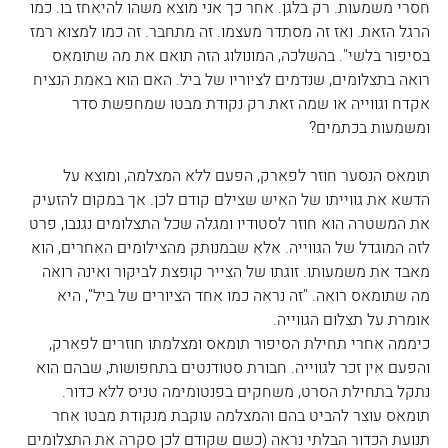
חסרי משמעות. רק בלגן. אחר כך אני מוצא משהו להיאחז בו. כמו 
הרגל הזאת. ואז זה מסתדר מעצמו. זה מתחבר. זה כמו למצוא רמז 
בסיפור בלשי". בהשלכה, המונולוג הזה תואם את מה שתומאס 
רואה בתצלומים, שנדמים לציוריו של ביל. האם הוא באמת הנציח 
אקדח וגווייה או שמה זאת רק נקודת מבטו שמחפשת סדר 
ומשמעות בכתמים?
תומאס הנסער חוזר לפארק, הפעם ללא המצלמה, ומוצא על 
הדשא את גווייתו של האיש שצילם קודם לכן. אך במקום להזעיק 
את המשטרה הוא חוזר לסטודיו ומגלה שכל התצלומים נגנבו, פרט 
לזה המוגדל של הגווייה. אלא שבמנותק מהצילומים האחרים, הוא 
מאבד את משמעותו. זוגתו של הצייר קופצת לביקור ואינה רואה 
מה שתומאס רואה. "זה נראה כמו אחד הציורים של ביל", היא 
אומרת על תצלום הגווייה.
כיממה אחרי תחילת הסיפור תומאס ומצלמתו חוזרים לפארק, 
והפעם אין זכר לגווייה. חבורת סטודנטים בתחפושות, שבהם הוא 
נתקל בתחילת הסרט, משחקים בפנטומימה טניס ללא כדור. 
תומאס עוצר להביט בהם והמצלמה עוקבת מנקודת מבטו אחר 
תנועת הכדור הבלתי נראה (כשם שקודם לכן סקרה את התצלומים 