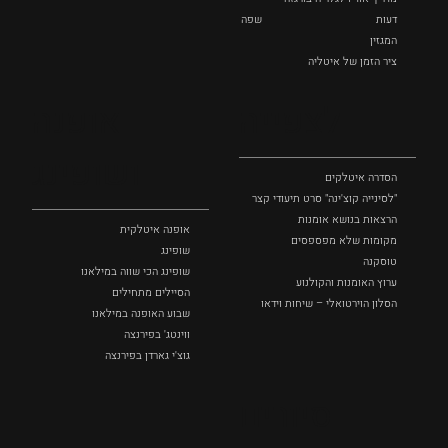
דעות
שפה
המגזין
ציר הזמן של איטליה
לצפייה
אופנה
ושופינג
הסדרה איטלקים
"לסינייה קוצ'ינה" סרט תיעודי קצר
הרצאות בנושא אומנות
אופנה איטלקית
מקומות שלא מפספסים
שופינג
טוסקנה
שופינג הכי שווה במילאנו
ערוץ האומנות והקולנוע
הסיילים מתחילים
הסלון הוירטואלי – שיחות וידאו
שבוע האופנה במילאנו
ווינטג' בפירנצה
גוצ'י גארדן בפירנצה
סיורים