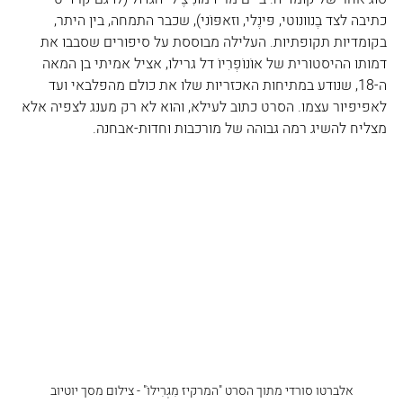
כתיבה לצד בֶנוונוּטי, פּינֶלי, וזאפּוֹני), שכבר התמחה, בין היתר, 
בקומדיות תקופתיות. העלילה מבוססת על סיפורים שסבבו את 
דמותו ההיסטורית של אוֹנוֹפְרִיוֹ דל גרילו, אציל אמיתי בן המאה 
ה-18, שנודע במתיחות האכזריות שלו את כולם מהפלבאי ועד 
לאפיפיור עצמו. הסרט כתוב לעילא, והוא לא רק מענג לצפיה אלא 
מצליח להשיג רמה גבוהה של מורכבות וחדות-אבחנה.
אלברטו סורדי מתוך הסרט "המרקיז מִגְרִילוֹ" - צילום מסך יוטיוב