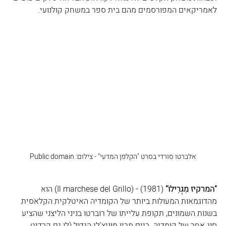
לאמריקאים המפורסמים מהם בית ספר במשחק קולנועי.
אלברטו סורדי בסרט "הקלפן המדעי" - צילום: Public domain
"המרקיז מִגְרִילוֹ" 
(1981) - (
Il marchese del Grillo
) הוא 
מהדוגמאות המעולות ביותר של הקומדיה האיטלקית הקלאסית 
בשנות השמונים, תקופת עלייתו של רוברטו בניני הליצני שהציע 
סוג אחר של קומדיה. ביים מריו מוֹנִיצֶ'לי הגדול (לו גם קרדיט 