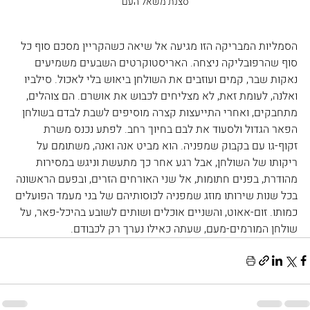
סצנת משאל העם
הסמליות המבריקה הזו מגיעה אל שיאה כשהקריין מסכם סוף כל 
סוף שהרפובליקה ניצחה. האריסטוקרטים השבעים משמיעים 
נאקות שבר, קמים ועוזבים את השולחן ביאוש בלי לאכול. סילביו 
ואלנה, לעומת זאת, לא מצליחים לכבוש את אושרם. הם צוהלים, 
מתחבקים, ואחרי התייעצות קצרה מוסיפים לשבת לבדם בשולחן 
הפאר הגדול ולסעוד את לבם בחיוך רחב. לפתע נכנס משרת 
זקוף-גו עם בקבוק שמפניה. הוא מביט אנה ואנה, משתומם על 
ריקותו של השולחן, אבל רגע אחר כך מתעשת וניגש במסירות 
מהודרת, בפנים חתומות, אל שני האורחים הזרים, ובפעם הראשונה 
בכל שנות שירותו מוזג שמפניה לכוסותיהם של בני מעמד הפועלים 
כמותו. זום-אאוט, והשניים אוכלים ושותים לשובע בהיכל-פאר, על 
שולחן המורמים-מעם, שעתה כאילו נערך רק לכבודם.