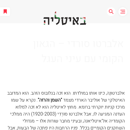
אלברטו סורדי – הגאון
הקומי עם עיני העגל
אלברטונֶה, כינו אותו במולדתו. הוא זכה בגלובוס הזהב. הוא המדובב 
האיטלקי של אוליבר הארדי מצמד 
"השמן והרזה"
. נקרא על שמו 
מרכז קניות יוקרתי ברומא. מחוץ לאיטליה הוא לא זכה למלוא 
העדנה המגיעה לו, אבל אלברטו סוֹרְדִי (1920-2003) היה ממלכי 
הקומדיה אל'איטליאנה, ובעיני מחבר שורות אלו – מגדולי 
השחקנים הקומיים בכלל. פניו הרחבות היו פתכה של הבעות, אבל 