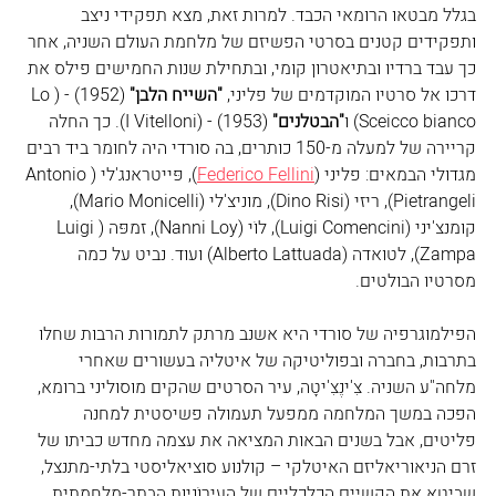
בגלל מבטאו הרומאי הכבד. למרות זאת, מצא תפקידי ניצב 
ותפקידים קטנים בסרטי הפשיזם של מלחמת העולם השניה, אחר 
כך עבד ברדיו ובתיאטרון קומי, ובתחילת שנות החמישים פילס את 
דרכו אל סרטיו המוקדמים של פליני, 
"השייח הלבן"
 (1952) - (
Lo 
Sceicco bianco
) ו
"הבטלנים" 
(1953) - (
I Vitelloni
). כך החלה 
קריירה של למעלה מ-150 כותרים, בה סורדי היה לחומר ביד רבים 
מגדולי הבמאים: פליני (
Federico Fellini
), פּייטראנג'לי (Antonio 
Pietrangeli), ריזי (Dino Risi), מוניצ'לי (Mario Monicelli), 
קומנצ'יני (Luigi Comencini), לוֹי (Nanni Loy), זמפּה (Luigi 
Zampa), לטואדה (Alberto Lattuada) ועוד. נביט על כמה 
מסרטיו הבולטים.
הפילמוגרפיה של סורדי היא אשנב מרתק לתמורות הרבות שחלו 
בתרבות, בחברה ובפוליטיקה של איטליה בעשורים שאחרי 
מלחה"ע השניה. צִ'ינֶצִ'יטָה, עיר הסרטים שהקים מוסוליני ברומא, 
הפכה במשך המלחמה ממפעל תעמולה פשיסטית למחנה 
פליטים, אבל בשנים הבאות המציאה את עצמה מחדש כביתו של 
זרם הניאוריאליזם האיטלקי – קולנוע סוציאליסטי בלתי-מתנצל, 
שביטא את הקשיים הכלכליים של העירוֹניות הבתר-מלחמתית. 