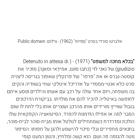
אלברטו סורדי בסרט "מַפיוֹזו" (1962) - צילום: Public domain
"בכלא מחכה למשפט"
 (1971) - (
Detenuto in attesa di 
giudizio)
 של נאני לוֹי (כתבו סונגו, אמידֶאי וסאנָה) מזכיר את 
קוסטה-גברס או את "פרפר" של פרנקלין שאפנר בגריסה ליצנית. 
סרט כלא אנטי-ממסדי על אדריכל איטלקי שחי בשוודיה והקים 
בה משפחה, ויום אחד עולה על רכב עם אשתו והילדים ונוסע איתם 
לחופשה באיטליה להכיר להם את מולדתו. בביקורת הדרכונים 
בגבול שווייץ מורידים אותו מהרכב ועוצרים אותו בלי לתת לו שום 
הסבר למה או אפילו הזדמנות להפרד. הסיטואציה הקפקאית שלו 
הולכת ומדרדרת כשמתחילים לטלטל אותו מבית-סוהר לבית-סוהר, 
בתנאים מחפירים ובלי סיכוי להישמע ולהגן על חפותו. הסיפור 
נוטה להגזמה פה ושם. הוא קשה ומלחיץ, והטון המעט קומי 