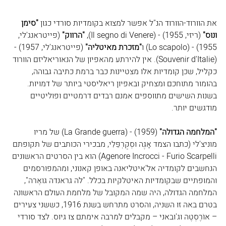
את הוורוד-הוורוד הנ"ל אפשר למצוא בקומדיות סורדי כגון 
"סימן 
ונוס"
 (ריזי, 1955) - (
Il segno di Venere
), 
"הרווק"
 (פייטראנג'לי, 
1955) - (
Lo scapolo
) ו
"מזכרת מאיטליה"
 (פייטראנג'לי, 1957) - 
(
Souvenir d'Italie
). אין להירתע מהאפיון של הנאוריאליזם הוורוד 
כקליל, שכן קומדיות אלו מצטיינות כבר ברמת כתיבה גבוהה, 
בהומור מתוחכם ומצחיק ובאפיון ריאליסטי ביותר של דמויות. 
בשנות השישים מתווספים אמנם רבדים דרמטיים ופוליטיים 
מודגשים יותר.
"המלחמה הגדולה" 
(1959) - (
La Grande guerra
) של מריו 
מוניצ'לי (
כתבו הצמד אָגֶה וסְקַרְפֵּלִי, מבכירי הכותבים של תקופתם 
Agenore Incrocci - Furio Scarpelli
) הוא בין הסרטים הראשונים 
הנחשבים לקומדיה אל'איטליאנה באופן קאנוני, ומהמפורסמים 
והמופתיים שבקומדיות האיטלקיות בכלל. "לה גראנדה גואֶרה", 
המלחמה הגדולה, היה שמה המקובל של מלחמת העולם הראשונה 
בטרם באה זו השניה, והסרט מתרחש בשנת 1916, כששני צעירים 
– אוֹרֶסְטֶה וג'ובאני – מקבלים למרבה אימתם צו גיוס. לצד סורדי 