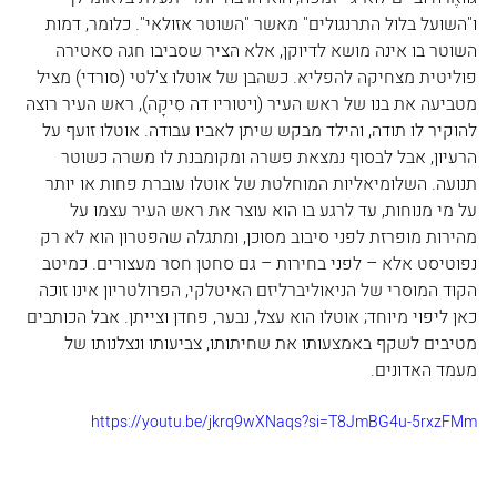
ו"השועל בלול התרנגולים" מאשר "השוטר אזולאי". כלומר, דמות 
השוטר בו אינה מושא לדיוקן, אלא הציר שסביבו חגה סאטירה 
פוליטית מצחיקה להפליא. כשהבן של אוטלו צ'לטי (סורדי) מציל 
מטביעה את בנו של ראש העיר (ויטוריו דה סִיקָה), ראש העיר רוצה 
להוקיר לו תודה, והילד מבקש שיתן לאביו עבודה. אוטלו זועף על 
הרעיון, אבל לבסוף נמצאת פשרה ומקומבנת לו משרה כשוטר 
תנועה. השלומיאליות המוחלטת של אוטלו עוברת פחות או יותר 
על מי מנוחות, עד לרגע בו הוא עוצר את ראש העיר עצמו על 
מהירות מופרזת לפני סיבוב מסוכן, ומתגלה שהפטרון הוא לא רק 
נפוטיסט אלא – לפני בחירות – גם סחטן חסר מעצורים. כמיטב 
הקוד המוסרי של הניאוליברליזם האיטלקי, הפרולטריון אינו זוכה 
כאן ליפוי מיוחד; אוטלו הוא עצל, נבער, פחדן וצייתן. אבל הכותבים 
מטיבים לשקף באמצעותו את שחיתותו, צביעותו ונצלנותו של 
מעמד האדונים.
https://youtu.be/jkrq9wXNaqs?si=T8JmBG4u-5rxzFMm