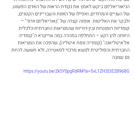
הניאוריאליזם ביקש לאמץ את נקודת הראות של האדם הפשוט, 
של העניים והמרודים, ואפילו של הזונות והעבריינים הקטנים, 
ולבקר את האליטות. אופנה קצרה של "נאוריאליזם וורוד" – 
קומדיות רומנטיות ובין-דוריות שהמציאות החברתית-כלכלית 
היוותה להן רקע – התחלפה במהרה במה שייקרא ה"קומדיה 
אל'איטליאנה" (קומדיה נוסח איטליה), שהפכה את המציאות 
החברתית והפוליטית לנושא מרכזי לסאטירה, ולא חששה להיות 
גם עצובה.
https://youtu.be/Zk5YSpgRdRM?si=5vL1ZH2EtE2B96BG