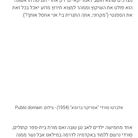
מצרכים שהוא חושב לאמריקאיים. רק אחרי הנגיסה הראשונה 
הוא פולט את השיקוץ וממהר למצוא תירוץ מדוע יאכל בכל זאת 
את הספגטי ("מקרוני, אתה התגרית בי! אני אחסל אותך!").
אלברטו סורדי "אמריקני ברומא" (1954) - צילום: Public domain
אחד מחמישה ילדים לאב נגן טובּה ואם מורת בית-ספר קתולים, 
סורדי נרשם ללמוד באקדמיה לדרמה במילאנו אבל נשר ממנה 