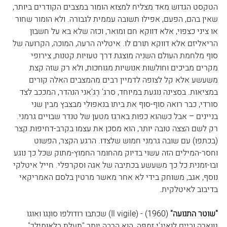
הטקסט הגדוש מאד מצליח למצוא הומור במצבים הקודרים ביותר, 
שאין בהם, הפעם, אפילו תשובה עממית לגבורה. ולא הומור שחור 
או ציני כצפוי, אלא דווקא חם ומואר, וכזה שלא בא על חשבון 
הריאליזם אלא דווקא תורם לו. איטליה הרעה, המוכה, הקרועה של 
סוף מלחמת העולם השניה מוצגת דרך טעויות קטנות, צירופי 
מקרים מביכים וחולשות אנושיות מגוחכות, ולא רק שזה קצת 
משעשע אלא קל לצופה לדמיין רבים מהמצבים האלה קורים 
במציאות. בסצינה נוגעת במיוחד, סרג' רֶג'אני הנהדר, המככב לצד 
סורדי, כבר רואה סוף-סוף את ביתו בנאפולי מבצבץ מבין שני 
בניינים – אבל כשהוא כפות בארגז מטען של טנדר שבויים גרמני. 
רק לשם הצצה טובה יותר, הוא מסכן את עצמו בקרב-דחיפות קצר 
(בכתפו) עם שובה גרמני חמוש שלצדו. הרגע הקצר, הפשוט 
וחסר-המילים הזה עשוי בדיוק מהחומר החמוץ-מתוק שכל כך נוגע 
ובו-זמנית כל כך משעשע בכתיבה של אגה וסקרפלי. חייל איטלקי 
נוסף, אגב, משוחק בידי לא אחר מאשר מרטין בלסם האמריקאי 
בדיבוב לאיטלקית.
"שוטר התנועה" 
(1960) - (
Il vigile
) שכתבו רודולפו סוֹנֶגוֹ ואוּגוֹ 
גוּואֶרה וביים לואיג'י זמפּה, הוא הרבה יותר "תעלת בלאומילך" 