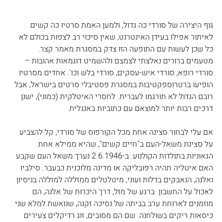
גוף היצירה של סורדי כה גדול, ולמען האמת סרטיו כה קשים 
לאיתור אפילו בעידן האינטרנט, שאין סיכוי רב לצפות בכולם לא 
כל שכן לעשות עם התופעה הזו צדק במסגרת מאמר קצר. 
מטעמים ברורים נאלצתי לצמצם ולהשמיט דוגמאות אהובות – 
סורדי רופא, סורדי איש-עסקים, סורדי בלש וכו'. אחדים מסרטיו 
הופיעו ברטרוספקטיבות במסגרת פסטיבלי סרטים בישראל, אבל 
רובם הגדול לא תורגמו לעברית. לחסרי האיטלקית (כמוני), ישנן 
דרכים רבות יותר למוצאם עם כתוביות באנגלית.
אם עלי לבחור סצינה אחת מכל הקורפוס של סורדי, קל להצביע 
על סצינת משאל-העם ב"חיים קשים", שהיא ממילא אחת 
הגאוניות בתולדות הקולנוע. ב-2.6.1946 נערך משאל העם שקבע 
האם איטליה תהיה רפובליקה או מדינה מלוכנית כבעבר. סילביו 
ואלנה, הנאבקים בדלות ועוני, מיטלטלים ממזללה למזללה בניסיון 
לאכול על החשבון. ברגע של מזל, דרך היכרות של אלנה, הם 
מוזמנים לארוחת ערב בביתה של נסיכה זקנה, שנואשת למלא שני 
כיסאות ריקים בשולחנה. שם הם מסובים, זוג רדיקלים צעירים 