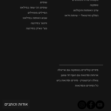
שופינג
טוסקנה
שופינג הכי שווה במילאנו
ערוץ האומנות והקולנוע
הסיילים מתחילים
הסלון הוירטואלי – שיחות וידאו
שבוע האופנה במילאנו
ווינטג' בפירנצה
גוצ'י גארדן בפירנצה
סיורים
וסדנאות
סיורים קולינרים בטוסקנה עם אריאלה בנקיר
ארוחות וסדנאות עם השף דוד שושן
צאלה רובינשטיין - סיורים וסדנאות בישול בטוסקנה
כל הסיורים והסדנאות
אודות וכותבים