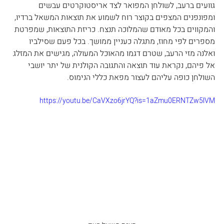
גוועים ברעב, לשולחן המפואר לצד אריסטוקרטים עבשים 
ומפונפנים המצפים בקוצר רוח לשמוע את תוצאות המשאל ברדיו, 
והמקווים בכל מאודם שהמלוכה תנצח. כריזת התוצאות, שמפרטת 
מספרים לפי מחוז, מתגלה כעניין ממושך. בכל פעם שסילביו 
ואלנה מזי הרעב, שטרם דגמו מהאוכל המעולה, מגישים את המזלג 
אל פיהם, נקראת עוד תוצאה והתגובה הקולנית של יתר יושבי 
השולחן כופה עליהם לעצור מפאת כללי הנימוס. 
https://youtu.be/CaVXzo6jrYQ?is=1aZmu0ERNTZw5lVM