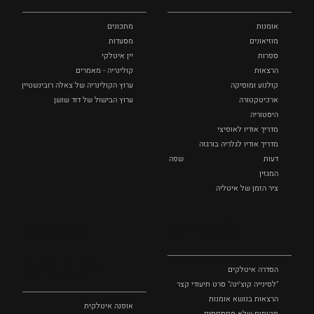
אומנות
מתכונים
מוזיאונים
מסעדות
ספרות
יין איטלקי
הרצאות
קולינריה - מאמרים
קולנוע ומוסיקה
ערוץ הקולינריה של צאלה רובינשטיין
ארכיטקטורה
ערוץ הבישול של דוד שושן
היסטוריה
מדריך אודיו לאופיצי
מדריך אודיו לגלריה בורגזה
דעות
שפה
המגזין
ציר הזמן של איטליה
לצפייה
אופנה
ושופינג
הסדרה איטלקים
"לסינייה קוצ'ינה" סרט תיעודי קצר
הרצאות בנושא אומנות
אופנה איטלקית
מקומות שלא מפספסים