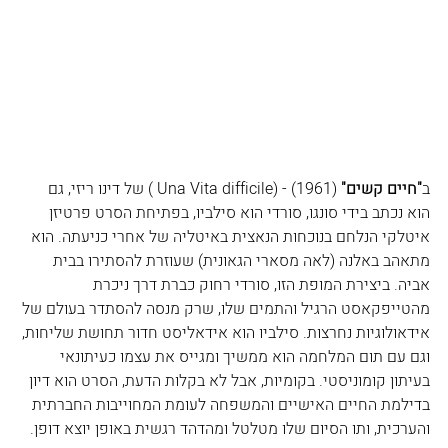
ב
"חיים קשים" 
(1961) - (
Una Vita difficile 
) של דינו ריזי, גם 
הוא נכתב בידי סונגו, סורדי הוא סילביו, בפתיחת הסרט פרטיזן 
איטלקי הנלחם בנוכחות הנאצית באיטליה של אחרי כניעתה. הוא 
מתאהב באלנה (לאה מסארי הגאונית) שעוזרת להסתירו בבית 
אביה. ביצירת המופת הזו, סורדי רחוק כברת דרך ניכרת 
מהטייפקאסט הרגיל והתמים שלו, שרק מנסה להסתדר בעולם של 
אידאולוגיות נחרצות. סילביו הוא אידאליסט חדור תחושת שליחות, 
וגם עם תום המלחמה הוא ממשיך ומגייס את עצמו כעיתונאי 
בעיתון קומוניסטי. בקומיות, אבל לא בקלות הדעת, הסרט הוא דיון 
בדילמת החיים האישיים והמשפחה לעומת המחוייבות החברתית 
והערכית, ותו הסיום שלו מטלטל ומהדהד רגשית באופן יוצא דופן.