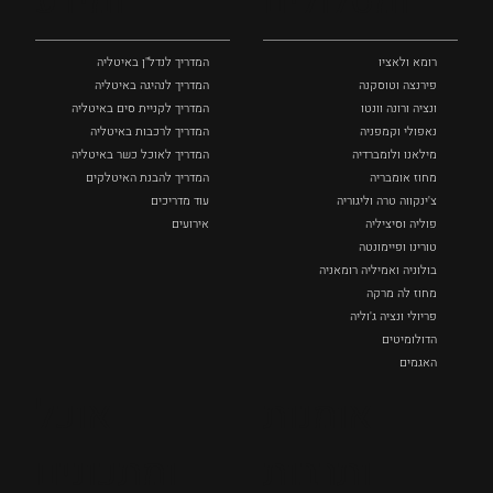
ומסלולים
ומידע
רומא ולאציו
המדריך לנדל"ן באיטליה
פירנצה וטוסקנה ‏
המדריך לנהיגה באיטליה
ונציה ורונה וונטו
המדריך לקניית סים באיטליה
נאפולי‏ וקמפניה
המדריך לרכבות באיטליה
מילאנו ולומברדיה
המדריך לאוכל כשר באיטליה
מחוז אומבריה
המדריך להבנת האיטלקים
צ'ינקווה טרה וליגוריה
עוד מדריכים
פוליה וסיציליה ‏
אירועים
טורינו ופיימונטה
בולוניה ואמיליה רומאניה
מחוז לה מרקה
פריולי ונציה ג'וליה
הדולומיטים
האגמים
איטליה הנסתרת
אומנות
אוכל
כל המקומות
ותרבות
ומתכונים