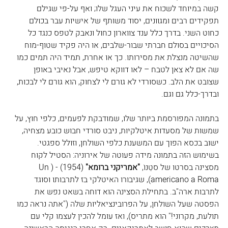
קשה במיוחד לשכוח את עיני העגל שלו; ואף על-פי שגילם 
תפקידים רבים ומגוונים, יסוד משותף של אישיות עבר בכולם 
כחוט השני. בדרך כלל ענד צווארון כחול ונאבק לטפס כנגד כל 
הסיכויים בסולם חברתי שבור-שלבים, או היה פקיד שטוף-מוח 
שהשיטה מנצלת את מסירותו. כך או אחרת, תמיד היה תמים כמו 
שה אם לא צאן לטבח – לאו דווקא טיפש, אבל נאיבי באופן 
שצובט את הלב. כשסורדי לא גורם לי לצחוק, הוא גורם לי לבכות, 
ובדרך-כלל גם וגם.
בתמונה המפורסמת ביותר שלו, שמודבקת לפעמים, כלפי חוץ, על 
שמשות של מסעדות איטלקיות, ניבט סורדי חבוש כובע מצחיה, 
ישוב בכסא הפוך עם המשענת כלפי השולחן, וזולל ספגטי. 
בשימוש הזה בתמונה מידה פעוטה של אירוניה: הסטיל לקוח 
מסצינה בסרטו של סטֵנוֹ, 
"אמריקני ברומא"
 (1954) - (
Un 
americano a Roma
), שגיבורו האיטלקי בז לתרבותו וסוגד 
לתרבות ארה"ב. בתחילת הסצינה הוא דוחה בשאט נפש את 
הפסטה שעל השולחן, על הפרובינציאליות שלה ("אתה נראה כמו 
תולעת, מקרוני!" הוא מתריס), ואז עומל להכין לעצמו קלי עם 