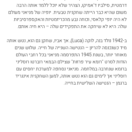
דרמטית, סילביו ד'אמיקו, הצהיר שלא יוכל ללמד אותה הרבה 
משום שהיא כבר הייתה שחקנית טבעית. יופיה של מניאני מעולם 
לא היה יופי קלאסי, וכוחה נבע מהכריזמטיות והאקספרסיביות 
שלה: היא לא שיחקה את התפקידים שלה – היא חיה אותם. 
ב-1942 נולד בנה, לוקה (Luca), אך אביו, שחקן גם הוא, נטש אותה 
מיד כשנכנסה להריון – הנטישה השנייה של חייה. שלוש שנים 
מאוחר יותר, בשנת 1945 התפרסמה מניאני בכל רחבי העולם 
הודות לסרט "רומא עיר פרזות" שצילם הבמאי רוברטו רוסליני 
ברומא שנחרבה במלחמה. מניאני נסחפה למערכת יחסים עם 
רוסליני אך לימים גם הוא נטש אותה, למען השחקנית אינגריד 
ברגמן – הנטישה השלישית בחייה. 