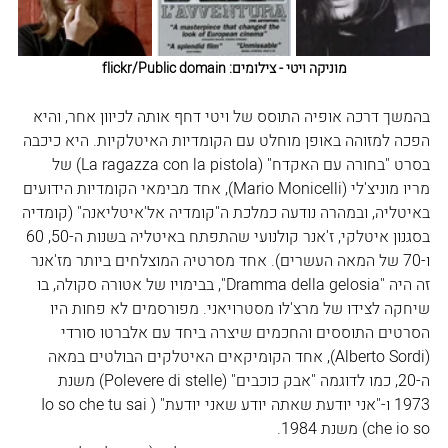
מוניקה ויטי - צילומים: flickr/Public domain
בהמשך דרכה אופיה התוסס של ויטי דחף אותה לכיוון אחר, והיא 
הפכה למזוהה באופן מוחלט עם הקומדיות האיטלקיות. היא כיכבה 
בסרט "בחורה עם האקדח" (La ragazza con la pistola) של 
מריו מוניצ'לי (Mario Monicelli), אחד מבימאי הקומדיות הידועים 
באיטליה, ובמהרה נודעה כמלכת ה"קומדיה אל'איטליאנה" (קומדיה 
בסגנון איטלקי, ז'אנר קולנועי שהתפתח באיטליה בשנות ה-50, 60 
ו-70 של המאה העשרים). אחד מסרטיה המוצלחים ביותר מז'אנר 
זה היה "Dramma della gelosia", בבימויו של אטורה סקולה, בו 
שיחקה לצידו של מרצ'לו מסטרויאני. מפורסמים לא פחות היו 
הסרטים התוססים והחכמים שיצרה ביחד עם אלברטו סורדי 
(Alberto Sordi), אחד הקומיקאים האיטלקים הבולטים במאה 
ה-20, כמו לדוגמה "אבק כוכבים" (Polevere di stelle) משנת 
1973 ו-"אני יודעת שאתה יודע שאני יודעת" (Io so che tu sai 
che io so) משנת 1984. 