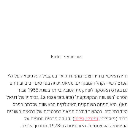
אנה מניאני - Flickr
חייה האישיים היו רצופי מהמורות, אך במקביל היא נישאה על גלי 
הערצה של הקהל והמבקרים: מניאני זכתה בפרסים רבים וביניהם 
גם בפרס האוסקר לשחקנית הטובה ביותר בשנת 1956 עבור 
הסרט "השושנה המקועקעת" (La rosa tatuata, בבימויו של דניאל 
מאן). היא הייתה השחקנית האיטלקית הראשונה שזכתה בפרס 
היוקרתי הזה. בהמשך כיכבה מניאני בסרטיהם של במאים חשובים 
רבים (פאזוליני, 
זפירלי
, 
פליני
) וקטפה פרסים נוספים על 
הופעותיה העוצמתיות. היא נפטרה ב-1973, מסרטן הלבלב.