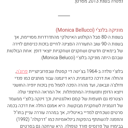
נפטרה בשנת 2013 מסרטן.
מוניקה בלוצ'י (Monica Bellucci)
בשנות ה-80 סבל הקולנוע האיטלקי מהתדרדרות מסויימת, אך 
בשנות ה-90 שוב התעוררה הסצינה לחיים בזכות כניסתם לזירה 
של בימאים חדשים ושחקנים ושחקניות יוצאי דופן. אחת הבולטות 
שבהם היתה מוניקה בלוצ'י (Monica Belucci).
בלוצ'י נולדה ב-1964 בצ'יטה די קסטלו שבפרובינציית 
פרוג'ה
, 
והחלה את דרכה כדוגמנית; היא דיגמנה עבור מותגים כמו פנדי 
ודולצ'ה וגבאנה, ועד מהרה הפכה לסמל מין בזכות יופיה החושני 
ויוצא הדופן ותנועותיה המתפתלות. אל המראה החיצוני שלה 
הצטרפו גם תועפות של קסם ואלגנטיות, וכך זינקה בלוצ'י ממעמד 
של דוגמנית לשחקנית מבוקשת. היא אמנם החלה את דרכה בכמה 
סרטים נשכחים למדיי באיטליה, אך במהרה עוררה עניין בחו"ל 
והוזמנה להשתתף בהפקות בינלאומיות כמו "דרקולה" (1992) 
בבימויו של פרנסיס פורד קופולה. היא שיחקה גם בסרטים 