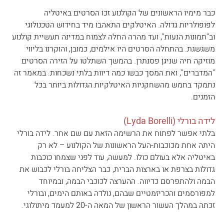
כבר מימיו הראשונים של הקולנוע זכו הסרטים באיטליה 
לפופולריות גדולה. האיטלקים התאהבו מיד בחידוש הטכנולוגי 
וב"תמונות הנעות", ועד מהרה החלה לצמוח במדינה תעשיית קולנוע 
משגשגת. בהתחלה הסרטים היו אילמים, כמובן, והוקרנו בליווי 
מוזיקה חיה שניגן פסנתרן. בהמשך השתלטו על הזירה הסרטים 
"המדברים", ואת המסך כבשו כמה דיוות בלתי נשכחות. במאמר זה 
נתמקד בחמש מהשחקניות האיטלקיות הגדולות ביותר בכל 
הזמנים.
לידה בורלי (Lyda Borelli)
בלתי אפשר לפתוח את הרשימה הזאת עם שם אחר. לידה בורלי 
היתה אחת מכוכבות-העל הראשונות של הקולנוע – לא רק 
באיטליה אלא בעולם כולו. למעשה, עוד לפני שצמחו כוכבות 
גדולות בצרפת או בארצות הברית, כבר הצליחה בורלי לכבוש את 
הבמה ולהתפרסם כדיווה. ההערצה לכוכבי הבמה, ובמיוחד 
למפורסמים והכריזמטיים שבהם, נולדה באותם הימים, ובורלי 
זכתה במהלך העשור הראשון של המאה ה-20 למעמד מיתולוגי.