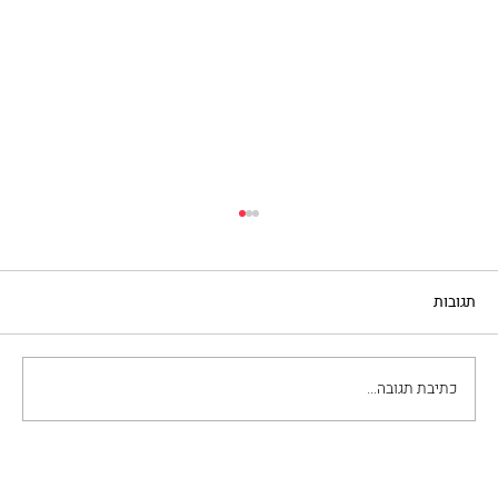
תגובות
ערוץ האומנות והקולנוע
כתיבת תגובה...