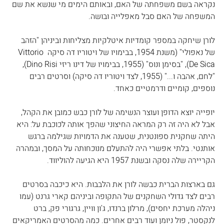
נקראה בשם משפחתה של האם, ובאותם הימים מי שנשא את שם 
המשפחה של האם סבל מאפלייה ובושה. 
לורן שיחקה במספר קומדיות איטלקיות מצליחות וביניהן "הזהב 
של נאפולי" (משנת 1954, בבימויו של ויטוריו דה סיקה Vittorio 
De Sica), "בסימן ונוס" (1955, בבימויו של דינו ריזי Dino Risi), 
"לחם, אהבה ו..." (1955, לצד ויטוריו דה סיקה) וסרטים רבים 
נוספים, קומיים ודרמטיים כאחד.
יופייה יוצא הדופן ועוצר הנשימה של לורן כבש כמובן את הקהל, 
אבל לא היה זה רק המראה החיצוני שהפך אותה לכוכבת על: היא 
היתה שחקנית ספונטנית, שטענה את הדמויות שגילמה ברגש 
אותנטי. בלתי אפשרי היה להתעלם מנוכחותה על המסך, ובמהרה 
הקריירה שלה נסקה ובשנת 1957 היא הגיעה להוליווד. 
גם בארצות הברית כבשה לורן את הלבבות. היא כיכבה בסרטים 
רבים לצד גדולי השחקנים של התקופה וביניהם קארי גרנט (עמו 
ניהלה מערכת יחסים), מרלון ברנדו, ג'ון וויין, גרגורי פק, ברט 
לנקסטר, פול ניומן ועוד רבים אחרים. כמה מהסרטים האמריקאים 