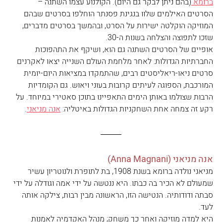
ברומא 
(בהם ניתן לבקר גם היום). הקולנוע עצמו השתנה – 
הסרטים האילמים שלוו בנגינת פסנתר הוחלפו בסרטים שבהם 
המוזיקה הוקלטה ישירות על הסרט, ובהמשך בסרטים מדברים, 
שזכו לתפוצה והצלחה בשנות ה-30. 
אופיים של הסרטים השתנה גם הוא, ושיקף את התהפוכות 
החברתיות הגדולות: לאחר מלחמת העולם השנייה יצאו לאקרנים 
סרטים ניאו-ריאליסטים רבים, שהתמקדו במציאות היום-יומית 
המורכבת, הספוגה לעיתים קרובות בעוני ויאוש. גם הקומדיות 
הרבות שצולמו באותן הימים התאפיינו בתוכן סאטירי במיוחד. על 
רקע זה צמחה אחת השחקניות הגדולות באיטליה: 
אנה מניאני
.
אנה מניאני (Anna Magnani)
מניאני נולדה ברומא בשנת 1908, בת לתופרת ולנוטריון עשיר 
שמעולם לא הכיר בה כבתו. היא ננטשה על ידי אמה וגודלה על ידי 
סבתה ודודותיה. הנטישה הזו, הראשונה מבין רבות, צילקה אותה 
לעד. 
היא למדה מוזיקה ואחר כך משחק; מנהל האקדמיה לאמנות 