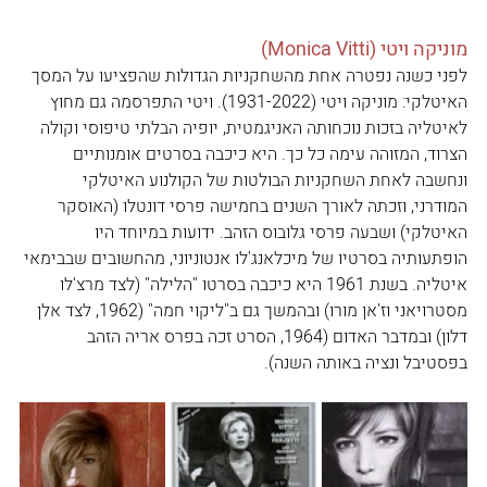
מוניקה ויטי (Monica Vitti)
לפני כשנה נפטרה אחת מהשחקניות הגדולות שהפציעו על המסך 
האיטלקי: מוניקה ויטי (1931-2022). ויטי התפרסמה גם מחוץ 
לאיטליה בזכות נוכחותה האניגמטית, יופיה הבלתי טיפוסי וקולה 
הצרוד, המזוהה עימה כל כך. היא כיכבה בסרטים אומנותיים 
ונחשבה לאחת השחקניות הבולטות של הקולנוע האיטלקי 
המודרני, וזכתה לאורך השנים בחמישה פרסי דונטלו (האוסקר 
האיטלקי) ושבעה פרסי גלובוס הזהב. ידועות במיוחד היו 
הופתעותיה בסרטיו של מיכלאנג'לו אנטוניוני, מהחשובים שבבימאי 
איטליה. בשנת 1961 היא כיכבה בסרטו "הלילה" (לצד מרצ'לו 
מסטרויאני וז'אן מורו) ובהמשך גם ב"ליקוי חמה" (1962, לצד אלן 
דלון) ובמדבר האדום (1964, הסרט זכה בפרס אריה הזהב 
בפסטיבל ונציה באותה השנה). 