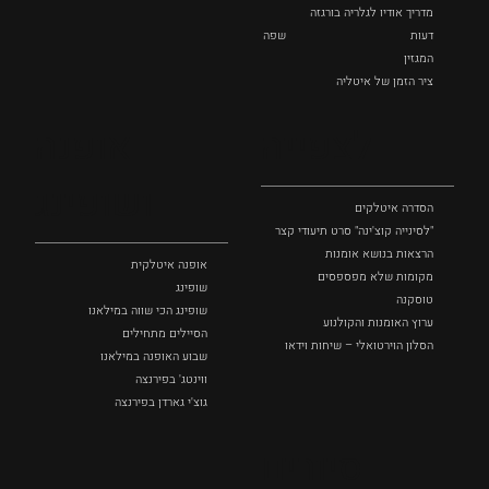
מדריך אודיו לגלריה בורגזה
דעות
שפה
המגזין
ציר הזמן של איטליה
לצפייה
אופנה
ושופינג
הסדרה איטלקים
"לסינייה קוצ'ינה" סרט תיעודי קצר
הרצאות בנושא אומנות
אופנה איטלקית
מקומות שלא מפספסים
שופינג
טוסקנה
שופינג הכי שווה במילאנו
ערוץ האומנות והקולנוע
הסיילים מתחילים
הסלון הוירטואלי – שיחות וידאו
שבוע האופנה במילאנו
ווינטג' בפירנצה
גוצ'י גארדן בפירנצה
סיורים