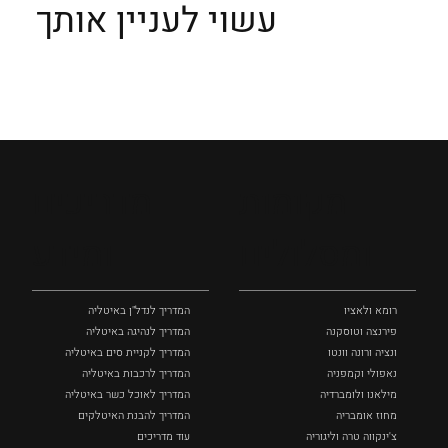
עשוי לעניין אותך
מקומות
מדריכים
ומסלולים
ומידע
רומא ולאציו
המדריך לנדל"ן באיטליה
פירנצה וטוסקנה ‏
המדריך לנהיגה באיטליה
ונציה ורונה וונטו
המדריך לקניית סים באיטליה
נאפולי‏ וקמפניה
המדריך לרכבות באיטליה
מילאנו ולומברדיה
המדריך לאוכל כשר באיטליה
מחוז אומבריה
המדריך להבנת האיטלקים
צ'ינקווה טרה וליגוריה
עוד מדריכים