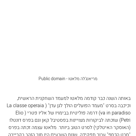
מריאנג'לה מלאטו - Public domain
באותה השנה כבר קודמה מלאטו למעמד השחקנית הראשית, 
וכיכבה בסרט "מעמד הפועלים הולך לגן עדן" (La classe operaia 
va in paradiso) דרמה פוליטית בבימויו של אליו פטרי (Elio 
Petri) שזכתה לביקורות מצויינות בפסטיבל קאן וגם בפרס דונטלו 
(האוסקר האיטלקי) לסרט הטוב ביותר. מלאטו עצמה זכתה בפרס 
"סרט הכסף" עבור תפקידה. שנות השבעים היו תור הזהב בקריירה 