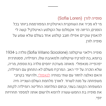
סופיה לורן  (Sofia Loren)
מי לא מכיר את השחקנית האיטלקית המפורסמת ביותר בכל 
הזמנים, הדיווה פר אקסלנס של הקולנוע האיטלקי? קשה לי 
להאמין שקיים אפילו חובב קולנוע אחד בעולם שלא שמע על 
סופיה לורן.
סופיה וילאני שיקולונה (Sofia Villano Scicolone) נולדה ב-1934 
ברומא, בת למרקיז שיקולונה ולמאהבת שלו, רומילדה, פסנתרנית 
יפהפייה מנאפולי. מאותה מערכת יחסים נולדה בת נוספת, מריה, 
שלא הוכרה על ידי האב. המרקיז מעולם לא התחתן עם רומילדה, 
והאם נאלצה לחזור עם שתי בנותיה 
לנאפולי
, ולהיעזר בקרובי 
משפחתה על מנת לשרוד. לאורך מלחמת העולם השנייה חיה 
המשפחה הקטנה בעוני, ובתום המלחמה החליטה רומילדה לקחת 
את סופיה בת החמש-עשרה לרומא ולרשום אותה למספר תחרויות 
יופי. 