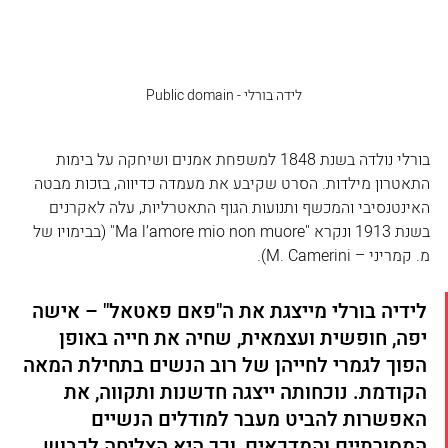
לידה בורלי - Public domain
בורלי נולדה בשנת 1848 למשפחת אמנים ושיחקה על בימות 
התאטרון מילדות. הסרט שקיבע את מעמדה כדיווה, בזכות מבטה 
האינטנסיבי והמכשף ותנועות הגוף התאטרליות, עלה לאקרנים 
בשנת 1913 ונקרא "Ma l’amore mio non muore" (בבימויו של 
מ. קמריני – M. Camerini). 
לידיה בורלי מייצגת את ה"פאם פאטאל" – אישה 
יפה, חופשית ועצמאית, שחיה את חייה באופן 
הפוך לגמרי לחייהן של רוב הנשים בתחילת המאה 
הקודמת. נוכחותה ייצגה חדשנות ותקווה, את 
האפשרות להביט מעבר למודלים הנשיים 
המסורתיים והמדכאים, וכך היא הצליחה לכבוש 