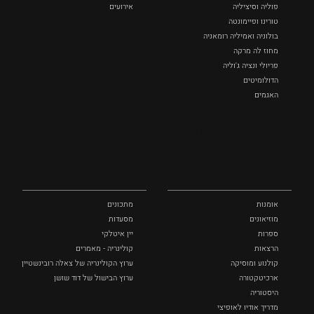
פוליה וסיציליה ‏
אירועים
טורינו ופיימונטה
בולוניה ואמיליה רומאניה
מחוז לה מרקה
פריולי ונציה ג'וליה
הדולומיטים
האגמים
איטליה הנסתרת
אומנות
אוכל
כל המקומות
ותרבות
ומתכונים
אומנות
מתכונים
מוזיאונים
מסעדות
ספרות
יין איטלקי
הרצאות
קולינריה - מאמרים
קולנוע ומוסיקה
ערוץ הקולינריה של צאלה רובינשטיין
ארכיטקטורה
ערוץ הבישול של דוד שושן
היסטוריה
מדריך אודיו לאופיצי