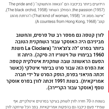
הידועים ביותר בכיכובה הם "הגאווה והתשוקה" (The pride and 
the passion (1957), הסחלב השחור (The black orchid, 1958), 
"אישה מסוג זה" (That kind of woman, 1958) ו"הרוזנת מהונג 
קונג" (A countess from Hong Kong, 1968).
לורן קטפה גם מספר רב של פרסים, והחשוב 
מביניהם היה האוסקר עבור השחקנית הטובה 
ביותר בסרט "לה צ'וצ'ארה" (La Ciociara משנת 
1960 בבימויו של ויטוריו דה סיקה). היתה זו 
הפעם הראשונה שבה שחקנית איטלקית קטפה 
את הפרס הזה עבור סרט בבימוי איטלקי (כאשר 
זכתה מניאני בפרס, הופק הסרט על ידי חברה 
אמריקאית). בשנת 1991 זכתה לורן בפרס אוסקר 
נוסף (אוסקר עבור הקריירה). 
בשנות ה-70 חזרה לורן לשחק בעיקר בסרטים איטלקיים, אף 
שמידי פעם כיכבה גם בהפקות אמריקאיות. בסך הכל שיחקה לורן 