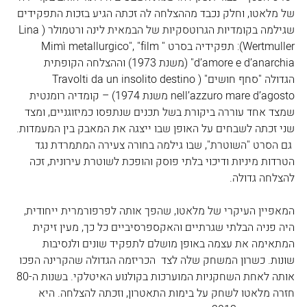
של מלאטו, וחלק נכבד מההצלחה לה זכתה הגיע בזכות התפקידים 
שגילמה בקומדיות הגרוטסקיות של הבמאית לינה ורטמולר (Lina 
Wertmuller): תפקידיה בסרט "Mimì metallurgico", "film 
d’amore e d’anarchia" (משנת 1973) וההצלחה הקופתית 
הגדולה "סחף חושים" (Travolti da un insolito destino 
nell’azzuro mare d’agosto משנת 1974) – קומדיה רומנטית 
שמצד אחד עוררה ביקורת בשל תכנים שנתפסו כמיזוגניים, ומצד 
שני זכתה לשבחים על האופן שבו ייצגה את המאבק בין המעמדות. 
 גם הסרט "השוטרת", שבו גילמה בחורה צעירה המתמרדת נגד 
הטרדות מיניות ודיכוי בלתי פוסק והופכת לשוטרת עירונית, זכה 
להצלחה גדולה.
המאפיין העיקרי של מלאטו, שהפך אותה לפרפורמרית ייחודית, 
היה פניה הבלתי שגרתיים והאקספרסיביים כל כך, מעין זיקית 
המתאימה את עצמה באופן מושלם לתפקיד שונים ולנסיבות 
שונות. כשרון המשחק שלה לצד  הכריזמה הגדולה שהקרינה הפכו 
אותה לאחת השחקניות המוערכות בקולנוע האיטלקי. בשנות ה-80 
חזרה מלאטו לשחק על בימות התאטרון, וזכתה להצלחה. היא 