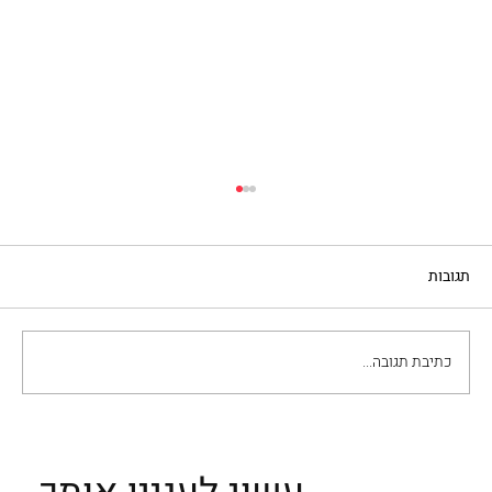
תגובות
כתיבת תגובה...
כדאי לטייל באיטליה בחורף? בוודאי! הנה
חמישה מקומות נהדרים לבקר בהם