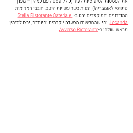
את הפסטות הטיפוסיות לעיר (כולל פסטה עם כמהין – מעדן 
טיפוסי לאומבריה!), ומנות בשר עשויות היטב. חובבי המקומות 
המודרניים והמוקפדים יהנו ב- 
Stella Ristorante Osteria e 
Locanda
, ומי שמחפשים מסעדה יוקרתית ומיוחדת, ירצו להזמין 
מראש שולחן ב-
Avverso Ristorante
. 