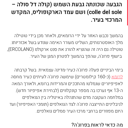
הגבעה שכונתה גבעת השמש (קולה דל סולה – 
colle del sole) ושם עמד הארקופוליס, המקדש 
המרכזי בעיר.
בהמשך נכבש האזור על ידי הרומאים, ולאחר מכן בידי טוטילה 
מלך האוסטרגותים, השליט מעורר האימה שנודע בשל אכזריותו. 
טוטילה גם היה זה שהוציא להורג את סנט ארקולנו (ERCOLANO), 
 בישוף פרוג'ה, שהפך בהמשך לפטרון המגן של העיר. 
בימי הביניים פעלה פרוג'ה כעיר-מדינה עצמאית. בשל קרבתה 
לרומא
 (כ-160 קילומטרים) שימשה פרוג'ה לעיתים כעיר מחסה 
לאפיפיורים שנמלטו מהתככים והמרידות ברומא, ולאורך המאה 
ה-13 אף נערכו בה מספר קונקלווים (לבחירת אפיפיור חדש). 
במלחמה העקובה מדם שהתנהלה באיטליה בין הגואלפים 
לגיבלינים התייצבה פרוג'ה לצד הגואלפים (תומכי האפיפיור) ועד 
היום מפוזרים ברחבי מרכז העיר סמלים גואלפים.
מה כדאי לראות בפרוג'ה?