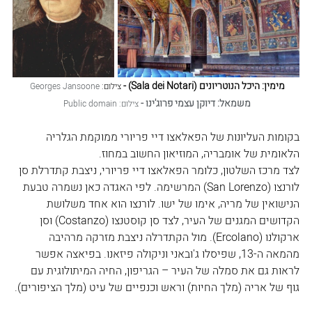
מימין: היכל הנוטריונים (Sala dei Notari) - 
צילום: 
Georges Jansoone
משמאל: דיוקן עצמי פרוג'ינו - 
צילום: Public domain
בקומות העליונות של הפאלאצו דיי פריורי ממוקמת הגלריה 
הלאומית של אומבריה, המוזיאון החשוב במחוז.
לצד מרכז השלטון, כלומר הפאלאצו דיי פריורי, ניצבת קתדרלת סן 
לורנצו (San Lorenzo) המרשימה. לפי האגדה כאן נשמרה טבעת 
הנישואין של מריה, אימו של ישו. לורנצו הוא אחד משלושת 
הקדושים המגנים של העיר, לצד סן קוסטנצו (Costanzo) וסן 
ארקולנו (Ercolano). מול הקתדרלה ניצבת מזרקה מרהיבה 
מהמאה ה-13, שפיסלו ג'ובאני וניקולה פיזאנו. בפיאצה אפשר 
לראות גם את סמלה של העיר – הגריפון, החיה המיתולוגית עם 
גוף של אריה (מלך החיות) וראש וכנפיים של עיט (מלך הציפורים).