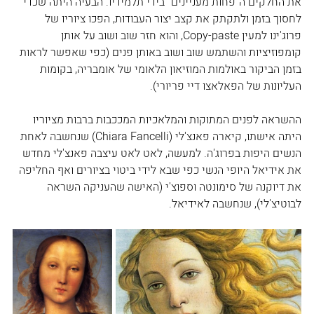
את החלקים ה"פחות מעניינים" בידי תלמידיו. הבעיה היתה שכדי 
לחסוך בזמן ולתקתק את קצב יצור העבודות, הפכו ציוריו של 
פרוג'ינו למעין Copy-paste, והוא חזר שוב ושוב על אותן 
קומפוזיציות והשתמש שוב ושוב באותן פנים (כפי שאפשר לראות 
בזמן הביקור באולמות המוזיאון הלאומי של אומבריה, בקומות 
העליונות של הפאלאצו דיי פריורי).
ההשראה לפנים המתוקות והמלאכיות המככבות ברבות מציוריו 
היתה אישתו, קיארה פאנצ'לי (Chiara Fancelli) שנחשבה לאחת 
הנשים היפות בפרוג'ה. למעשה, לאט לאט עיצבה פאנצ'לי מחדש 
את אידיאל היופי הנשי כפי שבא לידי ביטוי בציורים ואף החליפה 
את דיוקנה של סימונטה וספוצ'י (האישה שהעניקה השראה 
לבוטיצ'לי), שנחשבה לאידיאל.