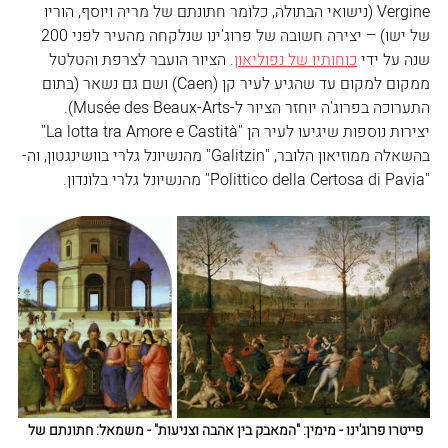
Vergine (נישואי הבתולה, כלומר חתונתם של מריה ויוסף, הוריו 
של ישו) – יצירה חשובה של פרוג'ינו שנלקחה מהעיר לפני 200 
שנה על ידי 
כוחותיו של נפוליאון
. הציור הועבר לצרפת והטלטל 
ממקום למקום עד שהגיע לעיר קן (Caen) ושם גם נשאר (בתום 
התערוכה בפרוג'ה יוחזר הציור ל-Musée des Beaux-Arts).
יצירות נוספות שיגיעו לעיר הן "La lotta tra Amore e Castità" 
בהשאלה ממוזיאון הלובר, "Galitzin" מהנשיונל גלרי בוושינגטון, וה-
"Polittico della Certosa di Pavia" מהנשיונל גלרי בלונדון.  
פייטרו פרוג'ינו - מימין: "המאבק בין אהבה וצניעות" - משמאל: חתונתם של 