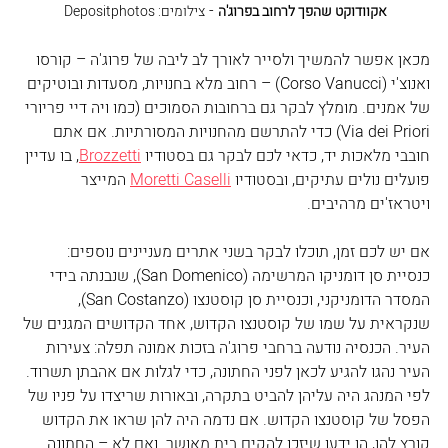
 - 
אקוודוקט‏ שהפך לרחוב בפרוג'ה
צילומים: Depositphotos 
מכאן אפשר להמשיך ולסייר לאורך לב ליבה של פרוג'ה – קורסו 
ואנוצ'י (Corso Vanucci) – רחוב מלא בחנויות, מסעדות ובוטיקים 
של אמנים. מומלץ לבקר גם ברחובות הסמוכים (כמו ויה דיי פריורי 
Via dei Priori) כדי להתרשם מהחנויות המסורתיות. אם אתם 
חובבי מלאכות יד, כדאי לכם לבקר גם בסטודיו 
Brozzetti
, בו עדיין 
פועלים נולים עתיקים, ובסטודיו 
Moretti Caselli
 המייצר 
ויטראז'ים מרהיבים.
אם יש לכם זמן, תוכלו לבקר בשני אתרים מעניינים נוספים: 
כנסיית סן דומניקו המרשימה (San Domenico), שנבנתה בידי 
המסדר הדומניקני, וכנסיית סן קוסטנצו (San Costanzo), 
שנקראית על שמו של קוסטנצו הקדוש, אחד הקדושים המגנים של 
העיר. הכנסיה נודעה ברחבי פרוג'ה בזכות אמונה תפלה: צעירות 
העיר נהגו להגיע לכאן לפני החתונה, כדי לגלות אם אהבתן תשרוד. 
לפי המנהג היה עליהן להביט בתקרה, ובאורות שריצדו על פניו של 
הפסל של קוסטנצו הקדוש. אם נדמה היה להן שראו את הקדוש 
קורץ להן, הן ידעו שיזכו להקים בית מאושר. ואם לא – החתונה 