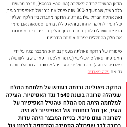
מכאן המשיכו לרוקה פאולינה (Rocca Paolina), מבצר מרשים 
בלב העיר, שבמשך כ-300 שנה סימל את כוחו של האפיפיור בעיר, 
ואת אחיזת הברזל שלו בפרוג'ה. הרוקה מחברת בין חלקה העליון 
של העיר לחלקה התחתון, והיא כוללת בתים וסמטאות אבן מימי 
הביניים ששולבו לתוך המבנה בזמן תהליך הבנייה. כיום מעטרות 
את חלק מהחללים יצירות אומנות מודרניות.
סיפורה של הרוקה פאולינה מעניין גם הוא: המבצר נבנה על ידי 
האפיפיור פאולוס השלישי (כלומר אלסנדרו פארנזה, בן לשושלת 
פארנזה הידועה) ותוכנן על ידי האדריכל אנטוניו דה סנגאלו שתכנן 
גם את 
וילה פארנזה
.
הרוקה פאולינה נבנתה כעונש על מלחמת המלח 
שניהלה פרוג'ה בשנת 1540 נגד האפיפיור. העילה 
למלחמה היתה מס המלח שהטיל האפיפיור על 
העיר, אך מול כוחותיו של האפיפיור לא היה 
לפרוג'ה שום סיכוי. בניית המבצר היתה עדות 
ברורה לכך שפרוג'ה הפסידה והוכפפה לרצונו של 