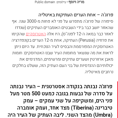
מריה ויוסף - 
צילומים: Public domain 
פרוג'ה – אחת הערים העתיקות באיטליה
סיפורה של פרוג'ה מתפרש על פני לא פחות מ-3000 שנה. אף 
שהאזור יושב כבר בידי השבטים האומברים העתיקים (שנדדו 
לאזור כבר במאה ה-12 לפנה"ס), היו אלה 
האטרוסקים
 שהקימו 
את פרוזיה (Perusia) העתיקה, אחת מ-12 הערים בקונפדרציה 
האטרוסקית המפורסמת והבסיס לעיר הנוכחית. עד היום ניתן 
לראות את מה שנשאר מחומות העיר שבנו האטרוסקים: חומות 
מאבן ארוורטין ושערים עתיקים ומרשימים, המדגימים את 
יכולותיהם ההנדסיות של בני העם העתיק הזה, ששלט בחלקים 
נרחבים מאיטליה. 
פרוג'ה נבנתה בנקודה אסטרטגית – העיר נבנתה 
על סדרה של גבעות בגובה כמעט 500 מטר מעל 
פני הים, ומשקיפה על שני עמקים – עמק 
טיברינה (Tiberina) מצד אחד, ועמק אומברה 
(Umbra) מהצד השני. ליבה העתיק של העיר היה 