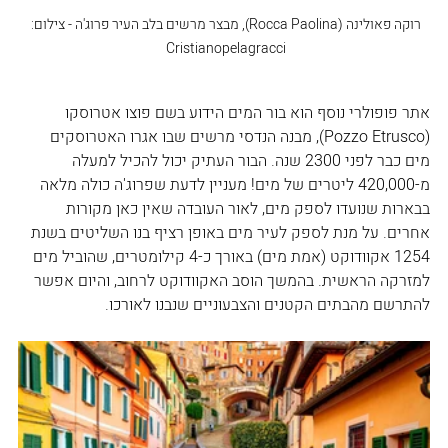
רוקה פאולינה (Rocca Paolina), מבצר מרשים בלב העיר פרוג'ה - צילום: 
Cristianopelagracci 
אתר פופולרי נוסף הוא בור המים הידוע בשם פוצו אטרוסקו 
(Pozzo Etrusco), מבנה הנדסי מרשים שבו אגרו האטרוסקים 
מים כבר לפני 2300 שנה. הבור העתיק יכול להכיל למעלה 
מ-420,000 ליטרים של מים! מעניין לדעת שפרוג'ה כולה מלאה 
בבארות שנועדו לספק מים, לאור העובדה שאין כאן מקורות 
אחרים. על מנת לספק לעיר מים באופן רציף בנו השליטים בשנת 
1254 אקוודוקט (אמת מים) באורך כ-4 קילומטרים, שהוביל מים 
למזרקה הראשית. בהמשך הוסב האקוודוקט לרחוב, והיום אפשר 
להתרשם מהבתים הקטנים והצבעוניים שנבנו לאורכו.