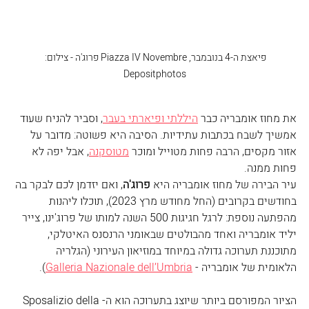
פיאצת ה-4 בנובמבר, Piazza IV Novembre פרוג'ה - צילום: 
Depositphotos
את מחוז אומבריה כבר 
היללתי ופיארתי בעבר
, וסביר להניח שעוד 
אמשיך לשבח בכתבות עתידיות. הסיבה היא פשוטה: מדובר על 
אזור מקסים, הרבה פחות מטוייל ומוכר 
מטוסקנה
, אבל יפה לא 
פחות ממנה.
עיר הבירה של מחוז אומבריה היא 
פרוג'ה
, ואם יזדמן לכם לבקר בה 
בחודשים בקרובים (החל מחודש מרץ 2023), תוכלו ליהנות 
מהפתעה נוספת: לרגל חגיגות 500 השנה למותו של פרוג'ינו, צייר 
יליד אומבריה ואחד מהבולטים שבאומני הרנסנס האיטלקי, 
מתוכננת תערוכה גדולה במיוחד במוזיאון העירוני (הגלריה 
הלאומית של אומבריה - 
Galleria Nazionale dell’Umbria
). 
הציור המפורסם ביותר שיוצג בתערוכה הוא ה-Sposalizio della 