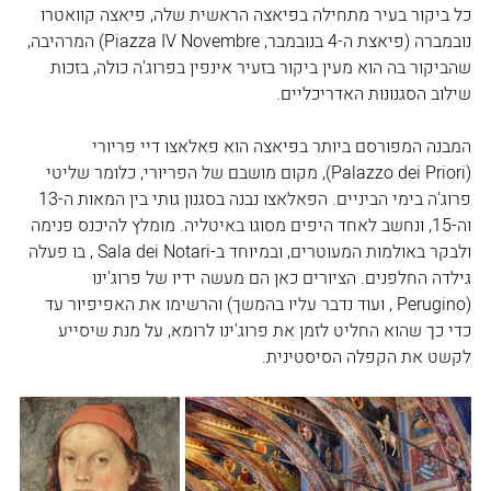
כל ביקור בעיר מתחילה בפיאצה הראשית שלה, פיאצה קוואטרו 
נובמברה (פיאצת ה-4 בנובמבר, Piazza IV Novembre) המרהיבה, 
שהביקור בה הוא מעין ביקור בזעיר אינפין בפרוג'ה כולה, בזכות 
שילוב הסגנונות האדריכליים.  
המבנה המפורסם ביותר בפיאצה הוא פאלאצו דיי פריורי 
(Palazzo dei Priori), מקום מושבם של הפריורי, כלומר שליטי 
פרוג'ה בימי הביניים. הפאלאצו נבנה בסגנון גותי בין המאות ה-13 
וה-15, ונחשב לאחד היפים מסוגו באיטליה. מומלץ להיכנס פנימה 
ולבקר באולמות המעוטרים, ובמיוחד ב-Sala dei Notari , בו פעלה 
גילדה החלפנים. הציורים כאן הם מעשה ידיו של פרוג'ינו 
(Perugino , ועוד נדבר עליו בהמשך) והרשימו את האפיפיור עד 
כדי כך שהוא החליט לזמן את פרוג'ינו לרומא, על מנת שיסייע 
לקשט את הקפלה הסיסטינית. 