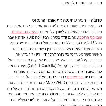
נערך בעיר שוק גדול וססגוני.
פרוג'ה – העיר שחינכה את אומני הרנסנס
כמה מהאמנים החשובים באיטליה רכשו את השכלתם המקצועית 
בפרוג'ה ואחרים פעלו בה לאורך כל חייהם. 
רפאל, מהחשובים 
שבאמני הרנסנס
, אמנם נולד בעיר אורבינו (Urbino), אך הוא עבר 
בגיל 16 לפרוג'ה, כדי ללמוד בסטודיו של פרוג'ינו. החווייה היתה 
מעצבת עבור רפאל הצעיר, והקשר בין השניים היה הרבה יותר 
מאשר קשר סטנדרטי בין מורה לתלמיד – רפאל העריץ את 
פרוג'ינו, וקיבל ממנו השראה. את שנותיו המוקדמות העביר רפאל 
בפרוג'ה ובעיר צ'יטה די קסטלו (Città di Castello), ויצר שם את 
כמה מעבודותיו החשובות (רובן, למרבה הצער, נלקחו מהמחוז 
ומוצגות כיום 
במוזיאונים
 בפריז, לונדון, מילאנו ורומא). אך לא הכל 
נלקח מפרוג'ה - בכנסיית SAN SEVERO אפשר עדיין למצוא את 
הפרסקו Trinita e santi, שעליו עבדו המורה והתלמיד: רפאל צייר 
את החלק העליון, ואז עזב את פרוג'ה בהוראת האפיפיור והתייצב 
לעבוד ברומא. לאחר שנפטר רפאל הוזעק פרוג'ינו להשלים את 
הציור, וצייר את החלק התחתון. 