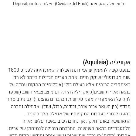
צ'יווידאלה המקסימה (Cividale del Friuli) - צילום: Depositphotos 
אקוויליה (Aquileia
)
כמעט קשה להאמין שהעיירונת השלווה הזאת היתה לפני כ-1800 
שנה מטרופולין שוקק חיים ואחת הערים הגדולות ביותר לא רק 
באימפריה הרומית אלא בעולם כולו (אוכלוסיית המקום עמדה על 
כמאה אלף תושבים!). אקוויליה היתה גם מוצב צבאי חשוב (שנועד 
להגן על האימפריה מפני פלישות הברברים מהצפון) וגם נתיב סחר 
מרכזי (בין השאר עבור ענבר, זכוכית, ברזל, ועוד). אקווילה נחרבה 
כמעט לגמרי בעקבות התקפותיו של אטילה מלך ההונים, 
התאוששה באופן חלקי, אך נחרבה שוב כאשר פלשו אליה 
הלונגוברדים במאה השישית. החרבתה הובילה לצמיחתן של ערים 
אחרות: "בזכות" העובדה שתושביה נטשו אותה וחיפשו מקום חדש 