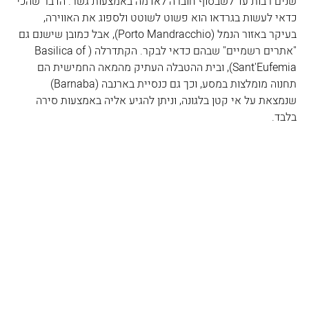
שנים רבות עד לשבסוף חוברה לאדמה באמצעות גשר. הדבר שהכי 
כדאי לעשות בגרדאו הוא פשוט לשוטט ולספוג את האווירה, 
בעיקר באזור הנמל (Porto Mandracchio
), אבל כמובן שישנם גם 
"אתרים רשמיים" שבהם כדאי לבקר. הקתדרלה (
Basilica of 
Sant'Eufemia
), ובית ההטבלה העתיק מהמאה החמישית הם 
תחנוה מומלצות במסע, וכך גם כנסיית בארנבה (
Barnaba) 
שנמצאת על אי קטן בלגונה, וניתן להגיע אליה באמצעות סירה 
בלבד.