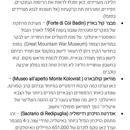
הליכה מעניינים. כאן תוכלו לראות את הריסות הבונקרים, 
חפירים, ומנהרות תת קרקעיות (אל תשכחו לבוא מצויידים 
בפנס!)
מבצר 
קול באדין (Forte di Col Badin
)
 – מערכת מרתקת 
של בונקרים ומנהרות שנבנו בשנת 1904 לאורך הגבול 
האוסטרי-איטלקי. על מנת להשלים את החווייה יש לבקר 
במוזיאון הצמוד (
Great Mountain War Museum
). בונוס: 
בחודשי הקיץ ניתן להישאר לישון במקום! אם תמיד רציתם 
לישון בתוך מצודה צבאית, תוכלו להזמין מראש מקום. קחו 
בחשבון שחוויית הלינה לא תהיה נוחה כמו במלון ארבעה 
כוכבים...
מוזיאון קולובארט ( Museo all'aperto Monte Kolovrat
)
 – 
כאן נערכו כמה קרבות דרמטיים במיוחד ובניהם קרב קפורטו, 
שנודע כאחד ההפסדים הצבאיים המרים ביותר של הצבא 
האיטלקי. כיום, מה שנודע בעבר כ"קו ההגנה השלישי של 
איטליה" הפך למוזיאון פופולרי וחשוב.
אנדרטת הזיכרון רדיפוליה (Sacrario di Redipuglia
)
 – זהו 
מתחם הזיכרון הגדול ביותר באיטליה, ומידי שנה ב-4 בנובמר 
נערך כאן טקס לזכרם של 651,000 החיילים האיטלקים 