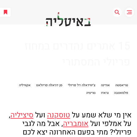
15 אתרים נהדרים במחוז
פריולי המסתורי
טריאסטה
אודינה
צ'יווידאלה דל פריולי
סן דניאלה פריולאנו
אקוויליה
פלמאנובה
גראדו
גוריציה
אין מי שלא שמע על 
טוסקנה
 ועל 
סיציליה
, 
על אמלפי ועל 
אומבריה
, אבל מה לגבי 
פריולי? מתי בפעם האחרונה יצא לכם 