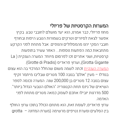
המערות הקרסטיות של פריולי
מחוז פריולי, כבר אמרנו, הוא יעד מושלם לחובבי טבע. בקיץ 
אפשר לצאת לסיורים וטרקים בשמורות הטבע היפות ובחורף 
חובבי הסקי יהנו מהמסלולים והנופים. אבל מתחת לפני הקרקע 
מתחבאות כמה הפתעות נוספות... האזור עשיר בתופעות 
קרסטיות, ושני אתרים זכו לפרסום מיוחד: המערה הענקית (La 
Grotta Gigante
), וערוץ פראדיס (
Grotte di Pradis
).
המערה הענקית
 זכתה לשמה משום שהחלל המרכזי בה הוא עצום 
בגודלו – מעין "אולם" בגובה 100 מטרים שבליבו מיתמר זקיף 
עצום בגובה 12 מטרים בן 200,000 שנה. המערה נכנסה לספר 
השיאים של גינס תחת הקטגוריה "האולם הטבעי הגדול ביותר". 
500 מדרגות יובילו אתכם לעומק כמאה מטרים מתחת לפני 
האדמה. 
ערוץ פראדיס, לעומת זאת, הוא מתחם הכולל בתוכו ערוץ החולף 
בין הסלעים ומערת נטיפים מרשימה (מערת המדונה – grotta 