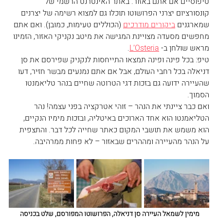
טיפוסיים אם אתם באזור. באתר האינטרנט הרשמי של 
קונסורציום יצרני הפרושוטו תוכלו גם למצוא רשימה של יצרנים 
שמארגנים 
ביקורים מודרכים
 (הכוללים טעימות, כמובן). ואם אתם 
מחפשים מסעדה מצויינת המגישה את מיטב נקניקי האזור, הזמינו 
מראש שולחן ב- 
L’Osteria
.
טיפ: בכל פינה ופינה תמצאו התייחסות לנקניק שפירסם את סן 
דניאלה בכל רחבי העולם, אבל אם אתם נמנעים מבשר חזיר, דעו 
שהעיירה ידועה גם בזכות דגי הטרוטה שחיים בנהר טליאמנטו 
הסמוך.
ואם כבר ציינתי את הנהר – זוהי אטרקציה בפני עצמה! נהר 
הטליאמנטו הוא אחד הארוכים באיטליה, ובזכות מימיו הנקיים, 
הוא משמש את תושבי המקום כאתר שחייה לכל דבר. והתצפית 
על הנהר מהעיירה ומההרים שבאזור – לא פחות ממרהיבה.
מימין לשמאל העיירה סן דניאלה, הפרושוטו המפורסם, שלט בכניסה 