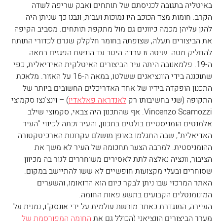
באיטליה בתגובה לכניסתם של תותחים ואבק שריפה לשדה 
הקרב. חומות מצד הכוכב היו נמוכות ועבות, ונבנו כך שניתן היה 
להגן עליהן מכמה כיוונים גם מול מתקפת תותחים. מסביב הקיפה 
את הביצורים תעלה, שצופתה בחומר חלקלק שגרם לכדורי התותח 
להחליק מטה. שיטה זו עבדה היטב עד הופעת הפגזים במאה 
ה-19. פלמאנובה היתה עיר הביצורים האיטלקית האידיאלית, כפי 
שתוכננה בידי הוונציאנים ששלטו, במאה ה-16 על האזור. מלאכת 
התכנון הופקדה בידיו של אחד האדריכלים החשובים ביותר של 
התקופה (שני בחשיבותו רק 
לאנדראה פאלאדיו
) – וינצ'נצו סקמוצי 
Vincenzo Scamozzi
. אף שהתכנון היה צבאי, סקמוצי שילב 
אלמנטים הומניסטיים בולטים בתכנון, והעיר זכתה לכינוי "העיר 
האדיאלית", שבה התגלמו באופן מושלם עקרונות הארכיטקטורה 
ההומניסטית. למרבה הצער תחכומה של העיר לא משך את 
הציבור, וונציה נאלצה לתת לאסירים משוחררים לגור בה מכיוון 
שסוחרים ובעלי מקצועות חופשיים לא ששו להתיישב במקום. 
האתר המרכזי שבו ניתן לבקר כיום הוא הדואומו, והשערים 
המונומנטלים הקבועים בתשע פאות החומה.
העיירה, המוגדרת כאתר מורשת עולמית על ידי אונסק"ו, נמנית על 
מערך הביצורים הונציאני (הכולל גם את 
החומה המפורסמת של 