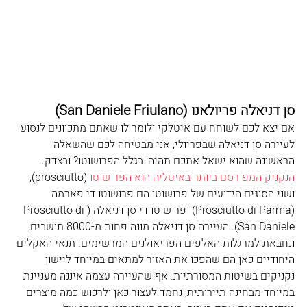
סן דניאלה פריולאנו (San Daniele Friulano
)
אם יצא לכם לשוחח עם איטלקי ולומר לו שאתם מתכוונים לנסוע 
לעיירה סן דניאלה שבפריולי, אני מבטיחה לכם שהשאלה 
הראשונה שהוא ישאל אתכם תהיה: בגלל הפרושוטו? ובצדק. 
הנקניק המפורסם ביותר באיטליה הוא הפרושוטו
 (prosciutto
), 
ושני הסוגים הידועים של פרושוטו הם פרושוטו די פארמה 
(
Prosciutto di Parma
) ופרושוטו די סן דניאלה (
Prosciutto di 
San Daniele
). העיירה סן דניאלה מונה פחות מ-8000 תושבים, 
ונחבאת למרגלות האלפים הפריאולנים המרשימים. תנאי האקלים 
היחודיים כאן הם שהפכו את האזור למתאים במיוחד ליישון 
נקניקים בשיטות המסורתיות. אף שהעיירה עצמה איננה מעניינת 
במיוחד מבחינה תיירותית, נחמד לעצור כאן ולרכוש כמה מוצרים 