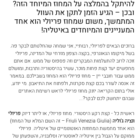
להיתקל בהמלצה על המחוז המיוחד הזה? 
ובכן – הגיע הזמן לתקן את העוול 
המתמשך, משום שמחוז פריולי הוא אחד 
המעניינים והמיוחדים באיטליה!
ברוכים הבאים לפריולי, רבותיי, אני שמחה שהחלטתם לבקר פה. 
בשל מיקומו הגאוגרפי, בקצה הצפון מזרחי של המדינה, פריולי 
זוכה לרוב להתעלמות המבקרים וזה פספוס של ממש. אם אתם 
מחפשים יעד קצת פחות מוכר, עשיר בהיסטוריה ותרבות, ומושלם 
ממש עבור חובבי יין – מחוז פריולי הוא המחוז בשבילכם. במאמר 
זה אנסה לעורר בכם קצת סקרנות, ולפתוח את התיאבון. מי יודע, 
אולי בתום הקריאה יזנק מחוז פריולי לראש רשימת האתרים 
שבהם יתחשק לכם לבקר?...
ראשית כל - קצת רקע היסטורי. מחוז פריולי, או ליתר דיוק 
פריולי 
ונציה ג'וליה
 (Friuli Venezia Giulia – זה השם המלא של המחוז) 
הוא אחד מחמשת המחוזות האוטונומיים של איטליה. פריולי 
ממוקם על הגבול בין איטליה לאוסטריה וסלובניה, והשפעתן של 