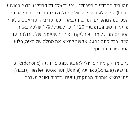
מהערים המרכזיות בפריולי – צ'יווידאלה דל פריולי (Cividale del 
Friuli
) הפכה לעיר הבירה של הממלכה הלונגוברדית. בימי הביניים 
הפכו כמה מהערים המרכזיות באזור, כמו גוריציה וטריאסטה, לערי 
מדינה חופשיות, ומשנת 1420 ועד לשנת 1797 שלטה באזור 
הסרניסימה, כלומר רפובליקת ונציה, והשפעתה של זו בולטת עד 
היום. בכל פינה כמעט אפשר למצוא את סמלה של ונציה, הלוא 
הוא האריה המכונף.
כיום מחולק מחוז פריולי לארבע נפות: פורדנונה (Pordenone
), 
גוריציה (
Gorizia
), אודינה (
Udine
) וטריאסטה (
Trieste
) ובכולן 
ניתן למצוא אתרים מרתקים, נופים נהדרים ואוכל משובח. 