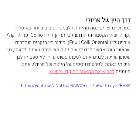
דרך היין של פריולי
בפריולי מיוצרים כמה מהיינות הלבנים הטובים ביותר באיטליה, 
נקודה. שתי הקטגוריות הידועות ביותר הן קוליו Collio
 ופריולי קולי 
אוריינטלי (
Friuli Colli Orientali
). ביקור בין היקבים הנהדרים 
שבאזור הזה יאפשר לכם לטעום יינות משובחים באמת. לדעתי, מי 
שטוען שיינות לבנים אינם לטעמו פשוט עדיין לא טעם יין לבן 
איכותי באמת. לפרטים נוספים על היינות של פריולי, אתם 
מוזמנים 
לקרוא את המאמר המוקדש לנושא
. 
https://youtu.be/JNaOkocBAW0?si=17u8w1tmdyPZBVSA