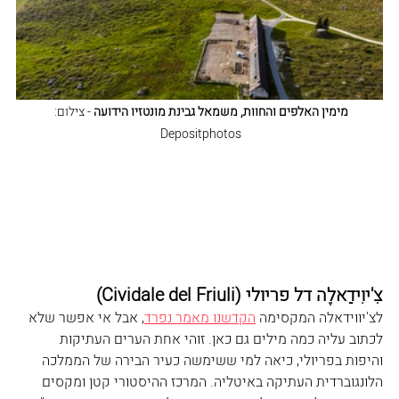
מימין האלפים והחוות, משמאל גבינת מונטזיו הידועה
 - צילום: 
Depositphotos 
צִ'יוִידַאלֶה
 דל פריולי (Cividale del Friuli
)
לצ'יווידאלה המקסימה 
הקדשנו מאמר נפרד
, אבל אי אפשר שלא 
לכתוב עליה כמה מילים גם כאן. זוהי אחת הערים העתיקות 
והיפות בפריולי, כיאה למי ששימשה כעיר הבירה של הממלכה 
הלונגוברדית העתיקה באיטליה. המרכז ההיסטורי קטן ומקסים 