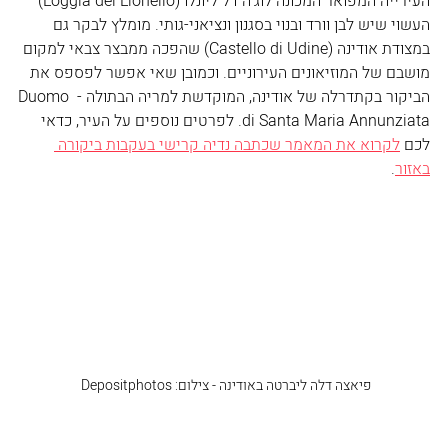
העירייה המפואר המכונה לוג'ה דל ליונלו (
Loggia del Lionello
) 
העשוי שיש לבן וורד ובנוי בסגנון ונציאני-גותי. מומלץ לבקר גם 
במצודת אודינה (
Castello di Udine
) שהפכה ממבצר צבאי למקום 
מושבם של המוזיאונים העירוניים. וכמובן שאי אפשר לפספס את 
הביקור בקתדרלה של אודינה, המוקדשת למריה הבתולה - 
Duomo 
di Santa Maria Annunziata
. לפרטים נוספים על העיר, כדאי 
לכם 
לקרוא את המאמר שכתבה נדיה קרישי בעקבות ביקורה 
באזור
.
פיאצה דלה ליברטה באודינה - צילום: Depositphotos 