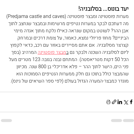
יעד בונוס... בסלובניה!
מערות פוסטוינה ומבצר פוסטוינה
 (
Predjama castle and caves
)
מה דעתכם לבקר במערות נטיפים מרשימות ובמבצר שנחצב לתוך 
אבן ההר? לשוטט במקום שנראה כאילו נלקח מתוך אגדה מימי 
הביניים? מחוז פריולי נמצא, כאמור, על צומת דרכים ובמרחק 
קצרצר מסלובניה. אם אתם מסיירים באזור עם רכב, כדאי לקפוץ 
ליום לסלובניה השכנה ולבקר גם 
ב
מבצר פוסטוינה
 המרהיב (בסך 
הכל 50 דקות מטריאסטה). המתחם נבנה בגובה 123 מטרים מעל 
פני הים, הישר לתוך ההר – פלא אדריכלי בן 800 שנה. מכיוון 
שהמבצר כולל בתוכו גם חלק ממערות הנטיפים הסמוכות הוא 
מוגדר כמבצר-המערה הגדול בעולם (לפי ספר השיאים של גינס).