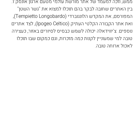
ממש, וזכה למעמד של אתר מורשת עולמי מטעם ארגון אונסק"ו. 
בין האתרים שחובה לבקר בהם תוכלו למצוא את "גשר השטן" 
המפורסם, את המקדש הלונגוברדי (Tempietto Longobardo
), 
ואת אתר הקבורה הקלטי העתיק (
Ipogeo Celtico
), לצד אתרים 
נוספים. צ'יווידאלה יכולה לשמש כבסיס לסיורים באזור, כעצירה 
טובה למי שמעוניין לקנות כמה מזכרות, וגם כמקום שבו תוכלו 
לאכול ארוחה טובה.