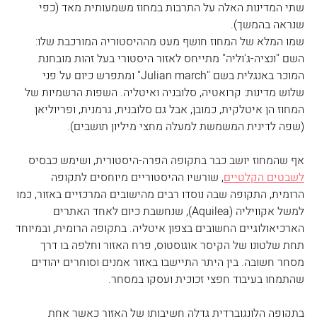
שתי המדינות האלה על התרבות במחוז משמעותית מאד (כפי 
שנראה בהמשך).
שמו המלא של המחוז חושף מעט מההיסטוריה המורכבת שלו: 
השם "ונציה-ג'וליה" מתייחס לאזור היסטורי בעל זהות מובחנת 
המוכר באנגלית בשם "Julian march
" ומתפרש כיום על פני 
שלוש מדינות: קרואטיה, סלובניה ואיטליה. השפות הרשמיות של 
המחוז הן איטלקית, כמובן, אבל גם סלובנית, גרמנית, ופריוליאן 
(שפה לדינית המשמשת למעלה מחצי מיליון תושבים).
אף שהמחוז יושב כבר בתקופה הפרה-היסטורית, ושימש כבסיס 
לשבטים הקלטיים
, שורשיו ההיסטוריים מיוחסים לתקופה 
הרומית, התקופה שבה נוסדו רבים מהישובים המרכזיים באזור, כמו 
למשל אקוויליה (Aquilea
), שנחשבת כיום לאחד האתרים 
הארכיאולוגיים החשובים בצפון איטליה. בתקופה הרומית, ובמיוחד 
תחת שלטונו של הקיסר אוגוסטוס, פרח האזור וחלפה בו דרך 
מסחר חשובה. בין היתר התיישבו באזור אמנים וסוחרים יהודים 
שהתמחו בעיבוד חפצי זכוכית ועסקו במסחר.
בתקופה הלונגוברדית גדלה חשיבותו של האזור כאשר אחת 