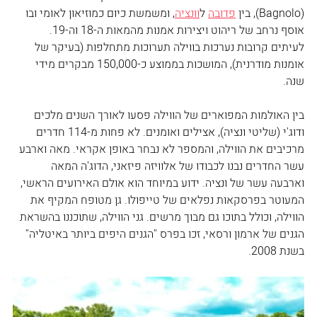
(Bagnolo), בין 
פדובה
 ל
וונציה
, ומשמשת כיום כמוזיאון לאומי ובו 
אוסף נרחב של ריהוט ויצירות אמנות מהמאות ה-18 וה-19. 
לעיתים קרובות נערכות בווילה תערוכות מתחלפות (בעיקר של 
אומנות מודרנית), המושכות בממוצע כ-150,000 מבקרים מידי 
שנה.
בין האולמות המפוארים של הווילה פסעו לאורך השנים מלכים 
ודוג'י (שליטי ונציה), אצילים ואומנים. לא פחות מ-114 חדרים 
מרכיבים את הווילה, והמספר לא נבחר באופן אקראי. מאה וארבע 
עשר החדרים נבנו לכבודו של אלוויזה פיזאני, הדוג'ה המאה 
וארבעה עשר של ונציה. ידוע במיוחד הוא אולם האירועים הראשי, 
המעוטר בפרסקאות נפלאים של טייפולו. גן מטופח המקיף את 
הווילה, וכולל בתוכו גם מבוך מרשים. גני הווילה, שתוכננו בהשראת 
הגנים של ארמון ורסאי, זכו בפרס "הגנים היפים ביותר באיטליה" 
בשנת 2008.