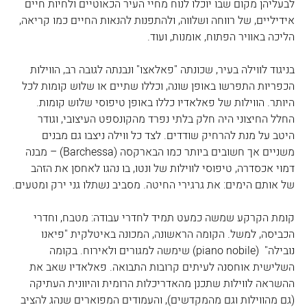
לבעליהן מקום שבו יוכלו לנוח מחיי העיר הכאוטיים ולחיות חיים 
אידיליים, של רווחה ושלווה, ולהתפנות להנאות החיים כמו קריאה, 
הליכה באוויר הפתוח, אומנות, ועוד.
בניגוד לווילה בעיר, שכונתה "פאלאצו" ונבנתה לגובה רב, הווילות 
הכפריות התפרשו באופן שונה, וכללו שתיים או שלוש קומות לכל 
היותר. הווילות של פאלאדיו כללו באופן טיפוסי שלוש קומות. 
החלל החיצוני היה חלק בלתי נפרד מהקונספט העיצובי, וגודר 
היטב על מנת להרחיק שודדים. לצד כל ווילה ניצבו גם מבנים 
משניים אך חשובים ביותר כמו הבארקסה (Barchessa) – מבנה 
דמוי אכסדרה, טיפוסי לווילות של ונטו, בו נהגו לאחסן את הזהב 
של אותם הימים: את גרגירי החיטה. מסביב נשתלו גני ירק ומטעים.
קומת הקרקע שמשה כמעט תמיד לחדרי עבודה: מטבח, וחדרי 
הכביסה, למשל. הקומה הראשונה, המכונה באיטלקית "פיאנו 
נובילה"  (piano nobile) שימשה למגורים ולאירוח. בקומה 
השלישית אוחסנה לעיתים קרובות התבואה. פאלאדיו שאב את 
ההשראה לווילות שתכנן מהאדריכלות הרומית והיוונית העתיקה 
(גם מהווילות וגם מהמקדשים), והעמודים המפוארים שנהג להציב 