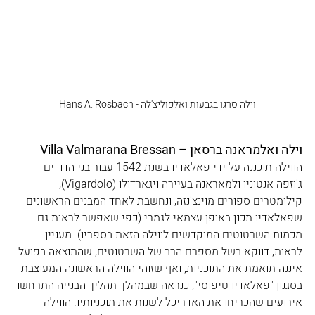
וילה סרגו בגבעות ואלפוליצ'לה - Hans A. Rosbach
וילה ואלמראנה ברסאן – Villa Valmarana Bressan
הווילה תוכננה על ידי פאלאדיו בשנת 1542 עבור בני הדודים 
ג'וזפה אנטוניו ולמאראנה בעיירה ויגארדולו (Vigardolo), 
קילומטרים ספורים מוינצ'נזה, ונחשבת לאחד המבנים הראשונים 
שפאלאדיו תכנן באופן עצמאי לגמרי (כפי שאפשר לראות גם 
מכמות השרטוטים המוקדשים לווילה הזאת בספריו). מעניין 
לראות, דווקא בשל מספרם הרב של השרטוטים, שהתוצאה בפועל 
איננה תואמת את התוכניות, ואף שזוהי הווילה הראשונה המעוצבת 
בסגנון "פאלאדיו טיפוסי", כנראה שבמהלך תהליך הבנייה התרחשו 
אירועים שהכריחו את האדריכל לשנות את תוכניותיו. הווילה 