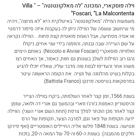
וילה פוסקארי, המכונה "לה מאלקונטנטה" – "Villa 
Foscari, “La Malcontenta”
משמעות המילה "מאלקונטנטה" באיטלקית היא "לא מרוצה", ויהיה 
מי שיחשוב ששמה של הווילה ניתן לה בעקבות איזה סיפור דרמטי 
או אגדה מפתיעה, אבל האמת פואטית קצת פחות... הווילה נקראה 
על שם העיירה שבה נבנתה, והוזמנה בידי שני אחים, ניקולו 
ואלוויזה פוסאקרי (Niccolo e Alvise Foscari). באותם הימים 
נהגו רוב הווילות לשלב בשטחן גם חוות, כאמור, אך האחים רצו 
משהו אחר והעדיפו לבנות נווה מדבר שליו, שאליו יוכלו להגיע 
בקלות בשיט מהלגונה של ונציה. את הקומה הראשונה עיטר 
בפרסקאות בטיסטה פרנקו (Battista Franco).
בשנת 1566, זמן קצר לאחר השלמתה, ביקרו בווילה הצייר 
והיסטוריון האמנות ג'ורג'ו וזארי ובהמשך גם אנרי דה ולואה, שזמן 
קצר לאחר מכן הוכתר למלך צרפת (תחת השם אנרי השני). הווילה 
ידעה תקופות של פאר וגם, למרבה הצער, תקופות של הרס 
ונטישה. בשנת 1848 פלשו אליה החיילים האוסטריים (ואף פירקו 
חלקים מהמבנה). בשנות ה-60 וה-70 של המאה ה-20, בזכות 