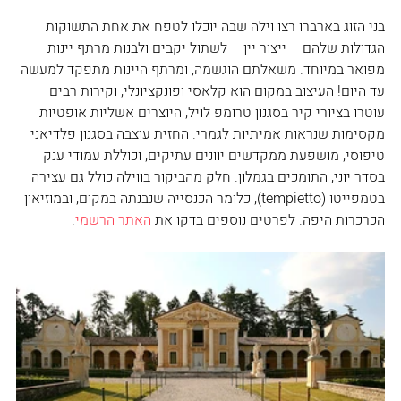
בני הזוג בארברו רצו וילה שבה יוכלו לטפח את אחת התשוקות 
הגדולות שלהם – ייצור יין – לשתול יקבים ולבנות מרתף יינות 
מפואר במיוחד. משאלתם הוגשמה, ומרתף היינות מתפקד למעשה 
עד היום! העיצוב במקום הוא קלאסי ופונקציונלי, וקירות רבים 
עוטרו בציורי קיר בסגנון טרומפ לויל, היוצרים אשליות אופטיות 
מקסימות שנראות אמיתיות לגמרי. החזית עוצבה בסגנון פלדיאני 
טיפוסי, מושפעת ממקדשים יוונים עתיקים, וכוללת עמודי ענק 
בסדר יוני, התומכים בגמלון. חלק מהביקור בווילה כולל גם עצירה 
בטמפייטו (tempietto), כלומר הכנסייה שנבנתה במקום, ובמוזיאון 
הכרכרות היפה. לפרטים נוספים בדקו את 
האתר הרשמי
. 