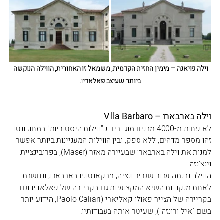
וילה פויאנה – מימין החזית הקדמית, משמאל זו האחורית, הווילה הנוקשה 
ביותר שעיצב פאלאדיו.
וילה בארבארו – Villa Barbaro
לא פחות מ-4000 מבנים מוגדרים כ"ווילות היסטוריות" במחוז ונטו. 
זהו מספר מדהים, ללא ספק, ובין הווילות המעניינות ביותר אפשר 
למנות את וילה בארבארו שבעיירה מאזר (Maser), בפרובינציית 
וינצ'נזה. 
הווילה נבנתה עבור שגריר ונציה, מרקאנטוניו בארבארו, ונחשבת 
לאחת מנקודות השיא המקצועיות גם בקריירה של פאלאדיו וגם 
בקריירה של הצייר פאולו קאליארי (Paolo Caliari, הידוע יותר 
בשם "איל ורונזה"), שעיטר אותה בעבודותיו. 