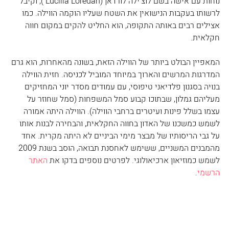
נוחות עם אישה בשם לוצ'ילה לורדאן (Lucilla Loredan ), וקיבל 
לרשותו בעקבות הנישואין את השטח שעליו הוקמה הווילה. כמו 
אצילים רבים באותה התקופה, הוא החליט להקים במקום חווה 
חקלאית.
המאפיין הבולט ביותר של הווילה הזאת, בשונה מהאחרות, הוא גרם 
המדרגות המרשים והארוך במיוחד המוביל לכניסה. חזית הווילה 
בנויה בסגנון פלדיאני טיפוסי, עם עמודים מסדר יוני המחזיקים 
מעליהם גמלון, שבתוכו קבוע סמל המשפחות (סמל שחוזר על 
עצמו בשלל פינות ועיטרים ברחבי הווילה). הווילה היתה אמורה 
לשמש כמשכנו של האדון בחווה החקלאית, והבחירה לבנות אותו 
על גבי הריסותיו של מבצר מימי הביניים לא היתה מקרית. אחד 
מהמבנים המשניים, ששימש לאחסנת תבואה, הוסב בשנת 2009 
לשמש כמוזיאון ארכיאולוגי. לפרטים נוספים בדקו את 
האתר 
הרשמי
.  