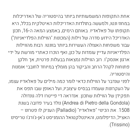
אחת התקופות המשמעותיות ביותר בהיסטוריה של האדריכלות 
במחוז ונטו, ולמעשה בתולדות האדריכלות האיטלקית בכלל, היא 
תקופתו של פאלאדיו. באותם הימים, באמצע המאה ה-16, תכנן 
האדריכל הידוע סדרה של וילות (המכונות "הווילות הפלדיאניות") 
עבור משפחות האצולה העשירות ביותר בוונטו. רבות מהווילות 
הפלדיאניות עדיין עומדות על כנן, ואף הוכרו כאתרי מורשת על ידי 
ארגון אונסק"ו. רוב הווילות נמצאות בבעלות פרטית, אך חלקן 
פתוחות לקהל הרחב והביקור בהן מומלץ במיוחד לחובבי אומנות 
והיסטוריה.  
לפני שנדבר על הווילות כדאי לומר כמה מילים על פאלאדיו עצמו, 
על העקרונות שעמדו בבסיס עיצוביו, ועל האופן שבו תפס את 
תפקידן של הווילות שתכנן. אנדראה די פייטרו דלה גונדולה 
(Andrea di Pietro della Gondola) נולד בעיר פדובה בשנת 
1508. את הכינוי "פאלאדיו" (Palladio) העניק לו פטרונו – 
האציל, הדיפלומט, והאינטלקטואל ההומניסט ג'אן-ג'ורג'ו טריסינו 
(Trissino). 