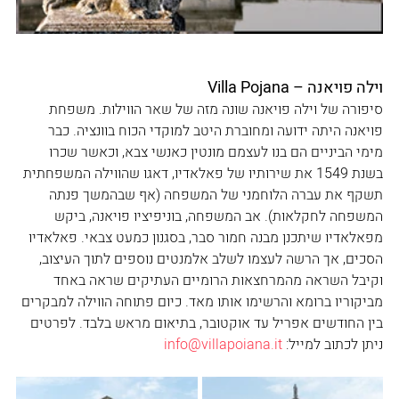
וילה פויאנה – Villa Pojana
סיפורה של וילה פויאנה שונה מזה של שאר הווילות. משפחת 
פויאנה היתה ידועה ומחוברת היטב למוקדי הכוח בוונציה. כבר 
מימי הביניים הם בנו לעצמם מונטין כאנשי צבא, וכאשר שכרו 
בשנת 1549 את שירותיו של פאלאדיו, דאגו שהווילה המשפחתית 
תשקף את עברה הלוחמני של המשפחה (אף שבהמשך פנתה 
המשפחה לחקלאות). אב המשפחה, בוניפיציו פויאנה, ביקש 
מפאלאדיו שיתכנן מבנה חמור סבר, בסגנון כמעט צבאי. פאלאדיו 
הסכים, אך הרשה לעצמו לשלב אלמנטים נוספים לתוך העיצוב, 
וקיבל השראה מהמרחצאות הרומיים העתיקים שראה באחד 
מביקוריו ברומא והרשימו אותו מאד. כיום פתוחה הווילה למבקרים 
בין החודשים אפריל עד אוקטובר, בתיאום מראש בלבד. לפרטים 
ניתן לכתוב למייל: 
info@villapoiana.it