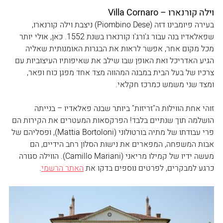
וילה קורנארו – Villa Cornaro
בעירה פיומבינו דזה (Piombino Dese) ניצבת וילה קורנארו, 
שפאלאדיו בנה עבור ג'ורג'ו קורנארו בשנת 1552. כאן, אולי יותר 
מכל מקום אחר, אפשר לראות את הבגרות האומנותית שאליה 
הגיע האדריכל ואת האופן שבו שילב את שאיפותיו העיצוביות עם 
צרכיו של בעל הבית במבנה המהווה מצד אחד מפגן כוח ופאר, 
ומצד שני משמש כמרכז חקלאי.  
זוהי אחת הווילות ה"זריזות" ביותר שבנה פאלאדיו – בנייתה 
הושלמה תוך שנתיים בלבד! הפרקסאות המעטרים את הקירות הם 
פרי עבודתו של מתיה בורטולוני (Mattia Bortoloni), ופסליהם של 
אבות המשפחה, המפארים את נישות הסלון רחב הידיים, הם 
מעשה ידיו של קמילו מריאני (Camillo Mariani). הווילה סגורה 
כרגע למבקרים, לפרטים נוספים בדקו את 
האתר הרשמי
.