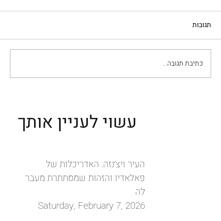
תגובות
כתיבת תגובה...
העיר ויצ׳נזה: האדריכלות של פאלאדיו והזהות
שמסתתרת מעבר לה
עשוי לעניין אותך
העיר ויצ׳נזה: האדריכלות של
פאלאדיו והזהות שמסתתרת מעבר
לה
Saturday, February 7, 2026