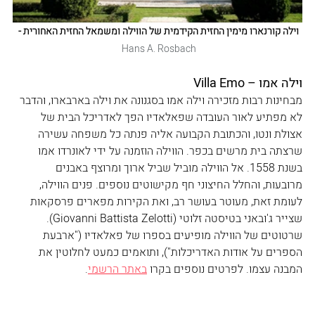
וילה קורנארו מימין החזית הקידמית של הווילה ומשמאל החזית האחורית - 
Hans A. Rosbach
וילה אמו – Villa Emo
מבחינות רבות מזכירה וילה אמו בסגנונה את וילה בארבארו, והדבר 
לא מפתיע לאור העובדה שפאלאדיו הפך לאדריכל הבית של 
אצולת ונטו, והכתובת הקבועה אליה פנתה כל משפחה עשירה 
שרצתה בית מרשים בכפר. הווילה הוזמנה על ידי לאונרדו אמו 
בשנת 1558. אל הווילה מוביל שביל ארוך ומרוצף באבנים 
מרובעות, והחלל החיצוני חף מקישוטים נוספים. פנים הווילה, 
לעומת זאת, מעוטר בעושר רב, ואת הקירות מפארים פרסקאות 
שצייר ג'ובאני בטיסטה זלוטי (Giovanni Battista Zelotti). 
שרטוטים של הווילה מופיעים בספרו של פאלאדיו ("ארבעת 
הספרים על אודות האדריכלות"), ותואמים כמעט לחלוטין את 
המבנה עצמו. לפרטים נוספים בקרו 
באתר הרשמי
. 