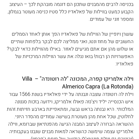
בכניסה לרבים מהמבנים שתכנן הם דוגמה מובהקת לכך – העיצוב 
הקבוע כמעט בווילות של פאלאדיו כלל סטיו כניסה מעוטר בגמלון, 
ומספר זוגי של עמודים.  
עושרן ויופיין של הווילות של פאלאדיו הפך אותן לאחד הסמלים 
החשובים של מחוז ונטו, ואני ממליצה לכם לבקר בלפחות שתיים 
או שלוש מהן אם אתם מגיעים לאזור. באילו מהווילות כדאי לבקר?
האפשרויות הן רבות! בואו נגלה את עשר הווילות המרכזיות של 
פאלאדיו:
וילה אלמריקו קפרה, המכונה "לה רוטונדה" – Villa 
Almerico Capra (La Rotonda)
וילת לה רוטונדה עוצבה ונבנתה על ידי פאלאדיו בשנת 1566 עבור 
איש הכנסייה יליד ויצ'נזה פאולו אלמריקו, וידועה בזכות סגנונה 
המלכותי. היא נבנתה בראש גבעה, ומתאפיינת בארבע חזיתות זהות 
לחלוטין, שכל אחת מהן מעוטרת בשישה עמודים מהסדר היוני. 
ההשראה הברורה לעיצוב המבנה הגיעה מהפנתיאון שברומא, ווילה 
אלמריקו עצמה שימשה כהשראה למאות מבנים שנבנו בעקבותיה 
(וביניהם גם ווילת מונטיצ'לו הידועה של תומס ג'פרסון). 