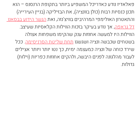
פאלאדיו נודע כאדריכל המשפיע ביותר בתקופת הרנסנס – הוא 
תכנן כנסיות רבות (כולן בוונציה), את הבזיליקה (בניין העירייה) 
והתאטרון האולימפי המרהיבים בוויצ'נזה, ואת 
הגשר הידוע בבסאנו 
דל גראפה
, אך נודע בעיקר בזכות הווילות הקלאסיות שעיצב. 
הווילות היו למעשה אחוזות ענק שהקימו משפחות אצולה 
בשטחים שכבשה ונציה ושגשגו 
תחת שליטת הסרניסימה
. ככל 
שירד כוחה של ונציה כמעצמה ימית, כך נטו יותר ויותר אצילים 
לעבור מהלגונה לפנים היבשה, ולהקים אחוזות כפריות (וילות) 
גדולות.  