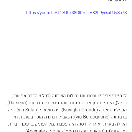
https://youtu.be/T1zUPx38OI0?si=H82h9yesxRJySu7S
לו הייתי צריך לשרטט את גבולות השכונה (ככל שהדבר אפשרי, 
בכלל), הייתי מסמן את המתחם שמתפרש בין הדרסנה (Darsena), 
הנביליו גראנדה (Naviglio Grande), ויה סולארי (via Solari), וויה 
ברגוניונה (via Bergognone). הנאביליו גרנדה מוכר בשזכות חיי 
הלילה באזור, ואילו הדרסנה היה פעם הנמל העתיק בו עגנו דוברות 
על התעלות (מכאן מגיעה גם המילה ארסנלה Arsenale).