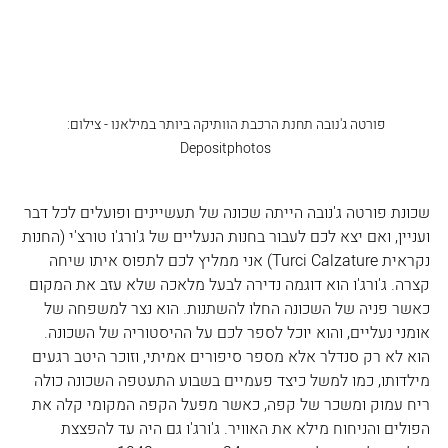
פורטה ג'נובה 
תחנת הרכבת הוותיקה ביותר במילאנו - צילום: 
Depositphotos 
שכונת פורטה ג'נובה הייתה שכונה של תעשיינים ופועלים לכל דבר 
ועניין, ואם יצא לכם לעבור בחנות הנעליים של ג'ורג'ו טורצ'י (החנות 
נקראית Turci Calzature) אני ממליץ לכם לתפוס איתו שיחה 
קצרה. ג'ורג'ו הוא דוגמה נדירה לבעל מלאכה שלא עזב את המקום 
כאשר פניה של השכונה החלו להשתנות. הוא נצר למשפחה של 
אומני נעליים, והוא יוכל לספר לכם על ההיסטוריה של השכונה. 
הוא לא רק סנדלר אלא מספר סיפורים אמיתי, וזוכר היטב רגעים 
מילדותו, כמו למשל כיצד פעמיים בשבוע התעטפה השכונה כולה 
ריח עמוק ומשכר של קפה, כאשר מפעל הקפה המקומי קלה את 
הפולים והניחוח מילא את האוויר. ג'ורג'ו גם היה עד להפצצת 