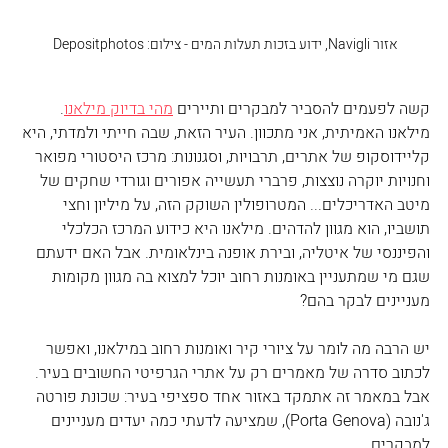
אזור Navigli, ידוע בזכות תעלות המים - צילום: Depositphotos 
קשה לפעמים להסביר למבקרים ותיירים 
מהי בדיוק מילאנו
. 
מילאנו האמיתית, אני מתכוון. העיר הזאת, שבה חייתי ולמדתי, היא 
קליידוסקופ של אתרים, תרבויות, וסגנונות: מרכז היסטורי מפואר 
וחנויות יוקרה נוצצות, פרברי תעשייה אפורים וגורדי שחקים של 
מיטב האדריכלים... המטרופולין השוקק הזה, על מיליון וחצי 
תושביו, הוא מגוון להדהים. מילאנו היא כידוע המרכז הכלכלי 
והפיננסי של איטליה, ובירת אופנה בינלאומית. אבל האם ידעתם 
שגם מי שמתעניין באומנות רחוב יוכל למצוא בה מגוון מקומות 
מעניינים לבקר בהם?
יש הרבה מה לומר על ציורי קיר ואומנות רחוב במילאנו, ואפשר 
לכתוב סדרה של מאמרים רק על אתרי הגרפיטי החשובים בעיר. 
אבל במאמר זה אתמקד באזור אחד ספציפי בעיר: שכונת פורטה 
ג'נובה (Porta Genova), שמציעה לדעתי כמה יעדים מעניינים 
למבקרים.