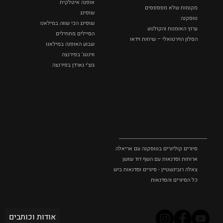
אופנה איטלקית
מקומות שלא מפספסים
שופינג
טוסקנה
שופינג הכי שווה במילאנו
ערוץ האומנות והקולנוע
הסיילים מתחילים
הסלון הוירטואלי – שיחות וידאו
שבוע האופנה במילאנו
ווינטג' בפירנצה
גוצ'י גארדן בפירנצה
סיורים
וסדנאות
סיורים קולינרים בטוסקנה עם אריאלה בנקיר
ארוחות וסדנאות עם השף דוד שושן
צאלה רובינשטיין - סיורים וסדנאות בישול בטוסקנה
כל הסיורים והסדנאות
אודות וכותבים