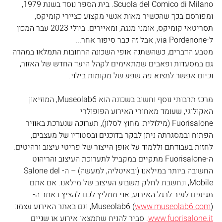
Scuola del Comico di Milano. בית הספר נוסד בשנת 1979, 
ומפורסם בכך שהכשיר מאות אנשי מקצוע כציירי קומיקס, 
תסריטאי קומיקס, אומני מנגה, ומאיירים. ביולי 2023 עבר המכון 
ל-via Pordenone, אבל זה כבר סיפור אחר...
מטבע הדברים, כשהשתנה אופי השכונה הרחובות התמלאו במהרה 
גם במסעדות ופאבים שמתאימים לקהל היעד החדש של האזור, 
וכיום אפשר למצוא פה שפע של מקומות בילוי.
מרכז תרבותי נוסף וחשוב בשכונה הוא Museolab6, המוזיאון 
האקולוגי, שעומד מאחורי האירוע הפופולרי 
Fuorisalone (מילולית: מחוץ לסלון), תערוכה שנערכת באוויר 
הפתוח ובמסגרתה ניתן לבקר בדוכנים ובסטודיו של מעצבים, 
לחזות בעבודתם וללמוד על אופן הייצור של פריטי עיצוב ורהיטים. 
ה-Fuorisalone מתקיים במקביל לתערוכת העיצוב והריהוט 
החשובה ביותר במילאנו (ובאיטליה, למעשה) – ה-Salone del 
Mobile, ונחשבת לחלק משבוע העיצוב של מילאנו. אם אתם 
מגיעים לעיר לרגל האירוע, אני ממליץ לכם להציץ באתר ה-
), וגם באתר האירוע עצמו: 
www.museolab6.com
Museolab6 (
www.fuorisalone.it
. סביר להניח שתמצאו אירוע או שניים 