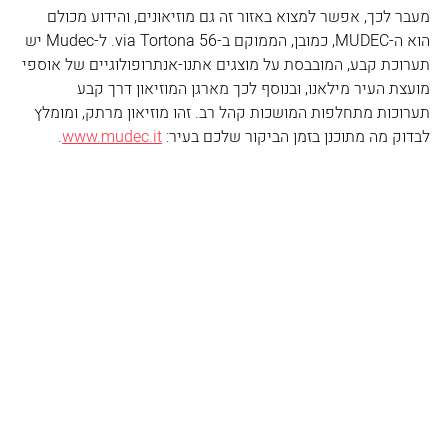
מעבר לכך, אפשר למצוא באזור זה גם מוזיאונים, והידוע מכולם 
הוא ה-MUDEC, כמובן, הממוקם ב-via Tortona 56. ל-Mudec יש 
תערוכת קבע, המובבסת על מוצגים אתנו-אנתרופולוגיים של אוספי 
מועצת העיר מילאנו, ובנוסף לכך מארגן המוזיאון דרך קבע 
תערוכות מתחלפות המושכות קהל רב. זהו מוזיאון מרתק, ומומלץ 
לבדוק מה מתוכנן בזמן הביקור שלכם בעיר: 
www.mudec.it
.