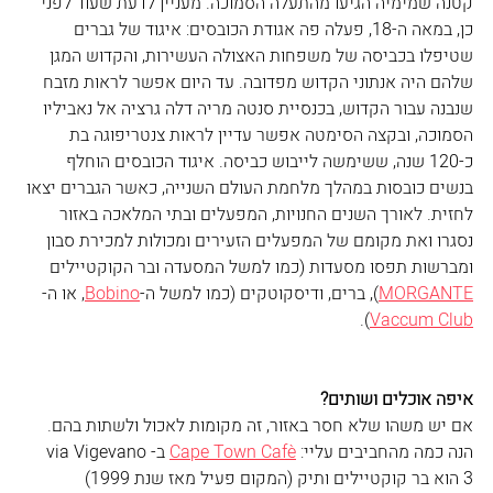
קטנה שמימיה הגיעו מהתעלה הסמוכה. מעניין לדעת שעוד לפני 
כן, במאה ה-18, פעלה פה אגודת הכובסים: איגוד של גברים 
שטיפלו בכביסה של משפחות האצולה העשירות, והקדוש המגן 
שלהם היה אנתוני הקדוש מפדובה. עד היום אפשר לראות מזבח 
שנבנה עבור הקדוש, בכנסיית סנטה מריה דלה גרציה אל נאביליו 
הסמוכה, ובקצה הסימטה אפשר עדיין לראות צנטריפוגה בת 
כ-120 שנה, ששימשה לייבוש כביסה. איגוד הכובסים הוחלף 
בנשים כובסות במהלך מלחמת העולם השנייה, כאשר הגברים יצאו 
לחזית. לאורך השנים החנויות, המפעלים ובתי המלאכה באזור 
נסגרו ואת מקומם של המפעלים הזעירים ומכולות למכירת סבון 
ומברשות תפסו מסעדות (כמו למשל המסעדה ובר הקוקטיילים 
MORGANTE
), ברים, ודיסקוטקים (כמו למשל ה-
Bobino
, או ה-
).
Vaccum Club
איפה אוכלים ושותים?
אם יש משהו שלא חסר באזור, זה מקומות לאכול ולשתות בהם. 
הנה כמה מהחביבים עליי: 
Cape Town Cafè
 ב-via Vigevano 
3 הוא בר קוקטיילים ותיק (המקום פעיל מאז שנת 1999) 