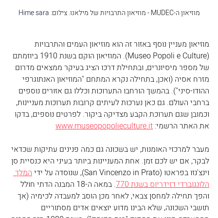
מוזיאון 
ה-MUDEC - 
מוזיאון התרבויות של מילאנו. צילום: 
Hime sara
מוזיאון מעניין נוסף באזור זה הוא מוזיאון העמים והתרבויות 
(Museo Popoli e Culture). המוזיאון הוקם בשנת 1910 ביוזמתם 
של מספר מיסיונרים, ובתחילת דרכו הציג בעיקר ממצאים מדרום 
מזרח אסיה (ואכן, בתחילה נקרא המתחם "המוזיאון האנתוגרפי 
ההודו-סיני"). בהמשך הורחבו התערוכות וכללו גם אזורים נוספים 
ברחבי העולם. גם כאן נערכות לעיתים קרובות תערוכות מעניינות, 
וכמובן שגם תערוכת הקבע מצדיקה ביקור. לפרטים נוספים, בדקו 
את האתר הרשמי: 
www.museopopolieculture.it
מעבר למרכזי האומנות, יש בשכונה גם כמה פנינים עתיקות שכדאי 
לבקר, אם יש לכם זמן. אחת המעניינות ביותר בעיני היא כנסיית סן 
וינצ'נזו בפראטו (San Vincenzo in Prato), שנוסדה על ידי 
המלך 
הלונגוברדי דזידריוס
בשנת 770
. במאה ה-18 המבנה הדתי חולל 
והפך תחילה למחסן צבאי, לאחר מכן הוסב למעבדה לכימיה (אך 
תושבי השכונה, שלא הבינו מדוע יוצאים אדים מסתוריים 