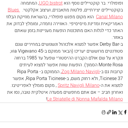
ופופולרי. בר קוקטיילים נוסף הוא 
UGO bistrot
, המתמחה 
בקוקטיילים יצירתיים, פלטות מתאבנים, ועיצוב אקלקטי.  
Blues 
Canal Milano
  הוא מקום מפגש פופולרי, בהשראת מוזיקת הבלוז 
האמריקאית ומדינת מיסיסיפי. האווירה נחמדה, ומומלץ לבדוק את 
האתר כדי לגלות האם מתוכננות הופעות מעניינות בזמן שאתם 
באזור.
ב-Derby Bar אפשר למצוא אלכוהול ונשנושים במחירים שגם 
סטודנטים מרוששים יעריכו (הבאר ממוקם ב-via Vigevano 45, 
ונקרא על שם אולם הקברט ההיסטורי שפעל עד 1985 ברחוה 
Monte Rosa הסמוך). הופעות שוות אפשר למצוא לעיתים 
קרובות גם ב-
Zog Milano Navigli
, הממוקם ב-Ripa Porta 
Ticinese 37, ולא רחוק משם, ב-Ripa Porta Ticinese, אפשר 
למצוא את ה-
Spritz Navigli Milano
 , מקום מומלץ לאפריטיבו.
ואחרון חביב – אם אתם מחפשים מסעדה איטלקית טובה, נסו את 
!
Le Striatelle di Nonna Mafalda Milano