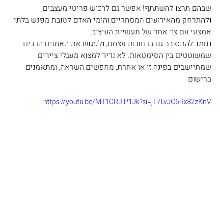
שבהם תרצו להשתתף! אפשר גם לרכוש פריטי מעצבים, 
ולהתרחק מהאירועים המסחריים והומי האדם לטובת מפגש בלתי 
אמצעי עם צד אחר של תעשיית העיצוב.
נחמד להתסובב גם ברחובות עצמם, ולפגוש את האמנים הרבים 
שמשוטטים בין הסימטאות. לא נדיר למצוא מעגלי ציירים 
שמתיישבים בפינה זו או אחרת, מחפשים השראה, ומתאמנים 
ברישום.
https://youtu.be/MT1GRJiP1Jk?si=jT7LvJC6Rx82zKnV