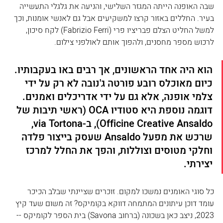
שבה האופנה הייתה המגזר השלישי, והניעה את גלגלי התעשייה 
בעיר. החללים באזור קרצו למשקיעים אבל גם לאנשי אומנות, וכך 
למשל החליט הצלם פבריציו פרי (Fabrizio Ferri) לקח סיכון, 
לרכוש מספר מחסנים, ולהפוך אותם לאולפני צילום.
הוא היה אחד הראשונים, אך רבים באו בעקבותיו. 
כיום מאוכלס רובע פורטה ג'נובה לא רק על ידי 
צלמי אופנה, אלא גם על ידי אדריכלים ואמנים. 
דוגמה נוספת היא סטודיו OCA (ראשי תיבות של 
Officine Creative Ansaldo), ב-via Tortona, 
שרכש את מפעל Ansaldo שעסק בייצור פלדה 
וחלקי מטוסים וצוללות, והפך את החלל למרכז 
יצירתי.
כל סוגי האומנים נמשכו למקום. זוכרים שציינתי שבלב הכיכר 
עומד דוכן עיתונים המתמחה דווקא בקומיקס? זה משום שעד קיץ 