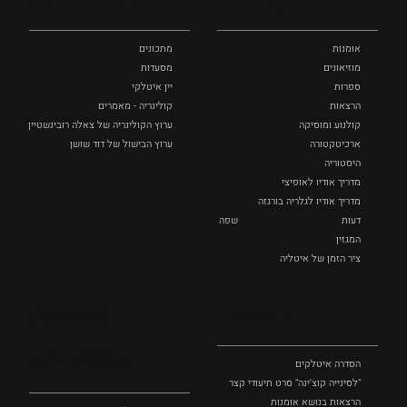
אומנות
מתכונים
מוזיאונים
מסעדות
ספרות
יין איטלקי
הרצאות
קולינריה - מאמרים
קולנוע ומוסיקה
ערוץ הקולינריה של צאלה רובינשטיין
ארכיטקטורה
ערוץ הבישול של דוד שושן
היסטוריה
מדריך אודיו לאופיצי
מדריך אודיו לגלריה בורגזה
דעות
שפה
המגזין
ציר הזמן של איטליה
לצפייה
אופנה
ושופינג
הסדרה איטלקים
"לסינייה קוצ'ינה" סרט תיעודי קצר
הרצאות בנושא אומנות