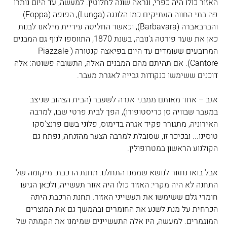
האזור כולו היה כפרי, ונראה שונה לחלוטין. למעשה, עד היום נותרו 
פה בתי החווה העתיקים כמו הלונגה (Lunga), הפופה (Foppa) 
והברבאברה (Barbavara), וכאשר החליטה עיריית מילאנו לבנות 
כאן את שער פורטה ג'נובה, בשנת 1870, התווספו לנוף גם המבנים 
המרובעים שעומדים עד היום בפיאצה קנטורה (Piazzale 
Cantore). אם תהיתם מהם המבנים האלה, התשובה פשוטה: אלה 
דוכנים ששימשו כנקודות גבייה לאגרת מעבר.
אגב – אחד מאותם ממבני אגרה לשעבר (הבית הצהוב שניצב 
במעבר שבוויה סן כריסטופורו), הפך לבית פרטי שבו, למרבה 
האירוניה, מתגורר פקיד אגרה בדימוס, פלוני בשם פרנצ'סקו 
טוסינו... ובכיכר זו, שסובלת למרבה הצער מהזנחה, נפתח גם 
הקולנוע הראשון במטרופולין.
אבל בואו נחזור לנושא שממנו התחלנו: תחנת הרכבת. מיקומה של 
התחנה לא היה מקרי: האזור כולו היה אזור תעשייה, ולכאן הגיעו 
חומרי גלם ששימשו את תעשייני האזור. תחנת הרכבת היתה 
הכרחית על מנת לשנע את החומרים ובהמשך גם את המוצרים 
המוגמרים. למעשה, היו אלה התעשיינים שמימנו את הקמתה של 