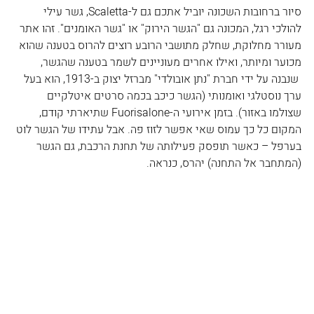
סיור ברחובות השכונה יוביל אתכם גם ל-Scaletta, גשר עילי 
להולכי רגל, המכונה גם "הגשר הירוק" או "גשר האומנים". זהו אתר 
מעורר מחלוקת, שחלק מתושבי הרובע רוצים להרוס בטענה שהוא 
מכוער ומיותר, ואילו אחרים מעוניינים לשמר בטענה שהגשר, 
 שנבנה על ידי חברת "נתן אובולדי" מברזל יצוק ב-1913, הוא בעל 
ערך נוסטלגי ואומנותי (הגשר כיכב בכמה סרטים איטלקיים 
שצולמו באזור). בזמן אירועי ה-Fuorisalone שתיארתי קודם, 
המקום כל כך עמוס שאי אפשר לזוז פה. אבל עתידו של הגשר לוט 
בערפל – כאשר תופסק פעילותה של תחנת הרכבת, גם הגשר 
(המתחבר אל התחנה) יהרס, כנראה.