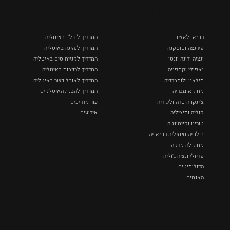
ומסלולים
ומידע
רומא ולאציו
המדריך לנדל"ן באיטליה
פירנצה וטוסקנה ‏
המדריך לנהיגה באיטליה
ונציה ורונה וונטו
המדריך לקניית סים באיטליה
נאפולי‏ וקמפניה
המדריך לרכבות באיטליה
מילאנו ולומברדיה
המדריך לאוכל כשר באיטליה
מחוז אומבריה
המדריך להבנת האיטלקים
צ'ינקווה טרה וליגוריה
עוד מדריכים
פוליה וסיציליה ‏
אירועים
טורינו ופיימונטה
בולוניה ואמיליה רומאניה
מחוז לה מרקה
פריולי ונציה ג'וליה
הדולומיטים
האגמים
איטליה הנסתרת
אומנות
אוכל
כל המקומות
ותרבות
ומתכונים