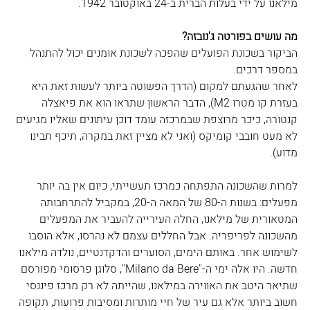
מילאנו על ידי בעלות הברית ב-24 באוקטובר 1942.
מה עושים בפורטה ג'נובזה?
הביקור בשכונת הפועלים שהפכה לשכונת אומנים יכול להתנהל 
במספר דרכים.
לאחר שהגעתם למקום (הדרך הפשוטה ביותר לעשות זאת היא 
בעזרת קו מטרו M2), הדבר הראשון שתראו הוא את פיאצלה 
קנטורה, כיכר מרוצפת שבמרכזה עומד דוכן עיתונים שאליו מגיעים 
לא מעט חובבי קומיקס (ואני לא מציין זאת במקרה, תיכף תבינו 
מדוע).
למרות שהשכונה התפתחה כמרכז תעשייתי, כיום אין בה יותר 
מפעלים: בשנות ה-80 של המאה ה-20, במקביל להתרחבותה 
המטאורית של מילאנו, החלה העירייה להעביר את המפעלים 
מהשכונה לפריפריה. אבל החללים עצמם לא נהרסו, אלא הוסבו 
לשימוש אחר. באותם הימים, הסוערים והדקדנטיים, נולדה מילאנו 
חדשה. היו אלה ימי ה-"Milano da Bere", סלוגן פרסומי מפורסם 
שתיאר היטב את האווירה במילאנו, שהייתה לא רק מרכז פיננסי 
חשוב ביותר אלא גם עיר של חיי מותרות ומסיבות פרועות, תקופה 