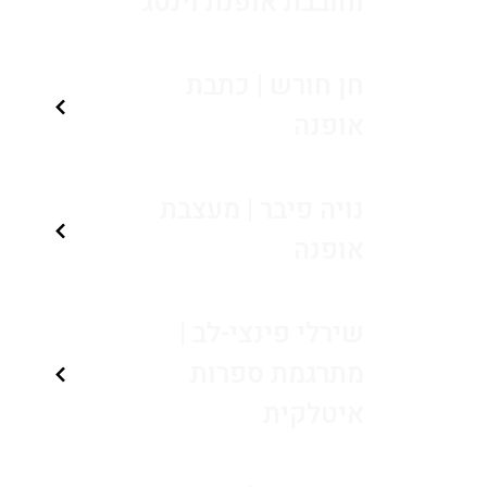
וחובבת אופנת וינטג'
חן חורש | כתבת
אופנה
נויה פיבר | מעצבת
אופנה
שירלי פינצי-לב |
מתרגמת ספרות
איטלקית