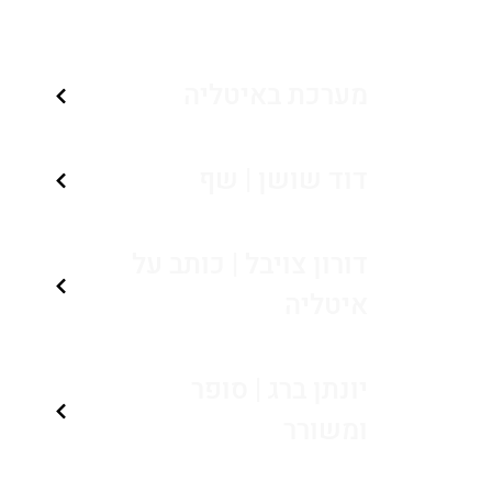
מערכת באיטליה
דוד שושן | שף
דורון צויבל | כותב על
איטליה
יונתן ברג | סופר
ומשורר