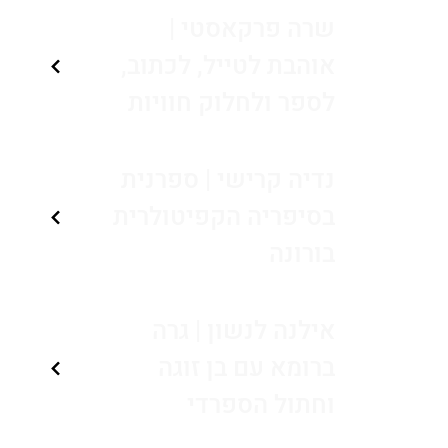
שרה פרקאסטי |
אוהבת לטייל, לכתוב,
לספר ולחלוק חוויות
נדיה קרישי | ספרנית
בסיפריה הקפיטולרית
בורונה
אילנה לנשון | גרה
ברומא עם בן זוגה
וחתול הספרדי