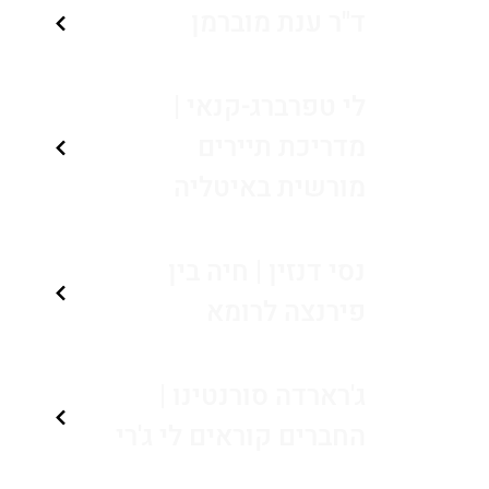
ד"ר ענת מוברמן
לי טפרברג-קנאי |
מדריכת תיירים
מורשית באיטליה
נסי דנזין | חיה בין
פירנצה לרומא
ג'רארדה סורנטינו |
החברים קוראים לי ג'רי