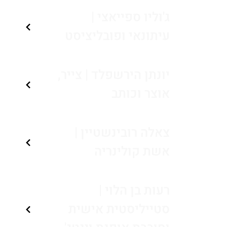
ג'וליו ספייאצי |
עיתונאי ופובליציסט
יונתן הירשפלד | צייר,
אוצר וכותב
צאלה רובינשטיין |
אשת קולינריה
רעות בן הלוי |
סטייליסטית אישית