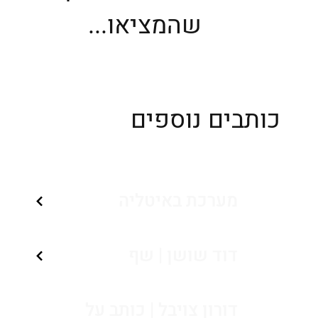
שהמציאו...
כותבים נוספים
מערכת באיטליה
דוד שושן | שף
דורון צויבל | כותב על