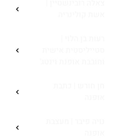
צאלה רובינשטיין |
אשת קולינריה
רעות בן הלוי |
סטייליסטית אישית
וחובבת אופנת וינטג'
חן חורש | כתבת
אופנה
נויה פיבר | מעצבת
אופנה