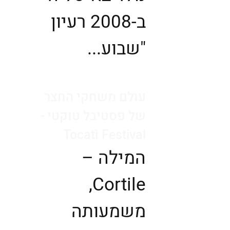
ב-2008 רעיון
"שבוע...
עולם משחקי החצר
של פסטיבל טוקטי -
Tocatì Festival
המילה –
Cortile,
משמעותה