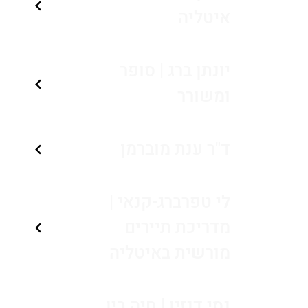
איטליה
יונתן ברג | סופר
ומשורר
ד"ר ענת מוברמן
לי טפרברג-קנאי |
מדריכת תיירים
מורשית באיטליה
נסי דנזין | חיה בין