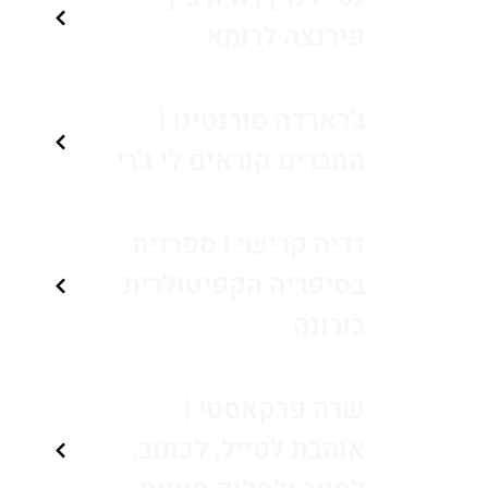
פירנצה לרומא
ג'רארדה סורנטינו |
החברים קוראים לי ג'רי
נדיה קרישי | ספרנית
בסיפריה הקפיטולרית
בורונה
שרה פרקאסטי |
אוהבת לטייל, לכתוב,