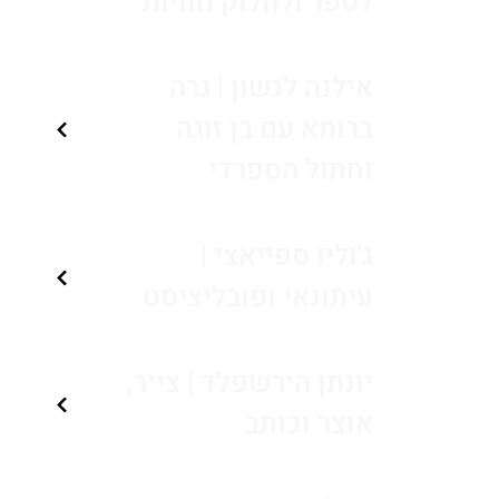
לספר ולחלוק חוויות
אילנה לנשון | גרה
ברומא עם בן זוגה
וחתול הספרדי
ג'וליו ספייאצי |
עיתונאי ופובליציסט
יונתן הירשפלד | צייר,
אוצר וכותב