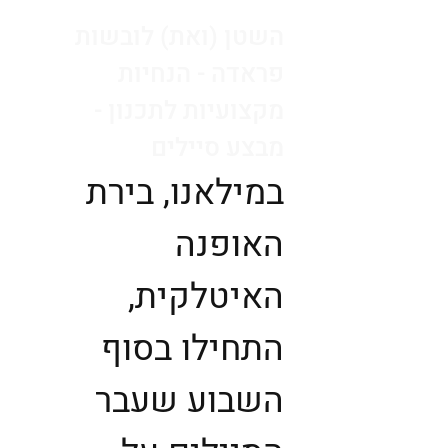
השטן (ואת) לובשות
פראדה - הנחיות
מקצועיות לתכנון -
מבצע סיילים
במילאנו, בירת
האופנה
האיטלקית,
התחילו בסוף
השבוע שעבר