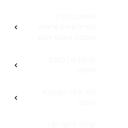
רעות בן הלוי |
סטייליסטית אישית
וחובבת אופנת וינטג'
חן חורש | כתבת
אופנה
נויה פיבר | מעצבת
אופנה
שירלי פינצי-לב |