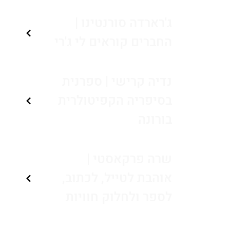
ג'רארדה סורנטינו |
החברים קוראים לי ג'רי
נדיה קרישי | ספרנית
בסיפריה הקפיטולרית
בורונה
שרה פרקאסטי |
אוהבת לטייל, לכתוב,
לספר ולחלוק חוויות