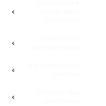
אילנה לנשון | גרה
ברומא עם בן זוגה
וחתול הספרדי
ג'וליו ספייאצי |
עיתונאי ופובליציסט
יונתן הירשפלד | צייר,
אוצר וכותב
צאלה רובינשטיין |
אשת קולינריה