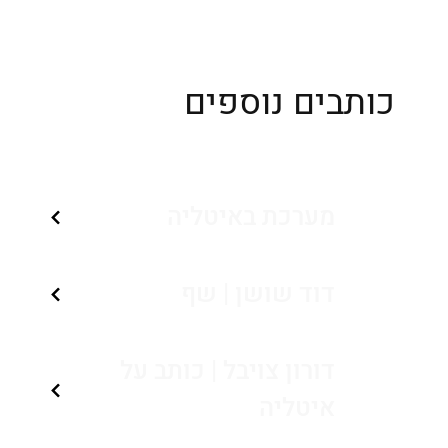
כותבים נוספים
מערכת באיטליה
דוד שושן | שף
דורון צויבל | כותב על
איטליה