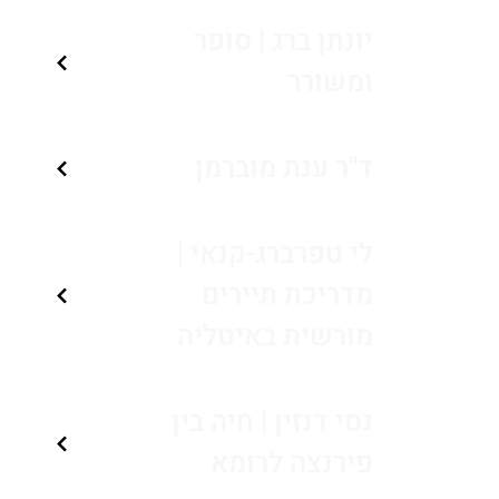
יונתן ברג | סופר
ומשורר
ד"ר ענת מוברמן
לי טפרברג-קנאי |
מדריכת תיירים
מורשית באיטליה
נסי דנזין | חיה בין
פירנצה לרומא