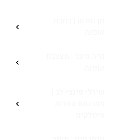
חן חורש | כתבת
אופנה
נויה פיבר | מעצבת
אופנה
שירלי פינצי-לב |
מתרגמת ספרות
איטלקית
יונתן פיין | סופר