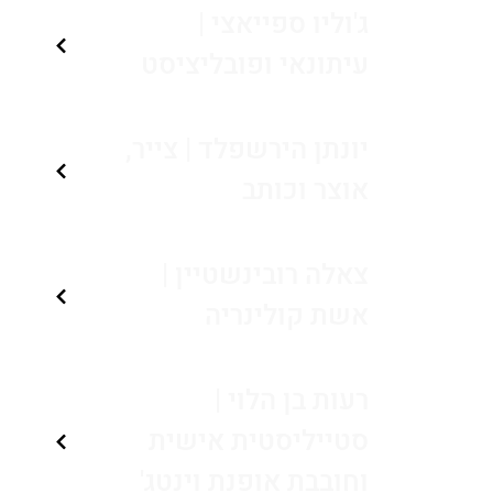
ג'וליו ספייאצי |
עיתונאי ופובליציסט
יונתן הירשפלד | צייר,
אוצר וכותב
צאלה רובינשטיין |
אשת קולינריה
רעות בן הלוי |
סטייליסטית אישית
וחובבת אופנת וינטג'