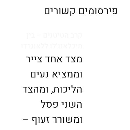
פירסומים קשורים
קרב הטיטנים – בין
מיכלאנג'לו ללאונרדו
מצד אחד ­­צייר
וממציא נעים
הליכות, ומהצד
השני פסל
ומשורר זעוף –