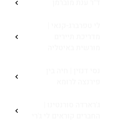
ד"ר ענת מוברמן
לי טפרברג-קנאי |
מדריכת תיירים
מורשית באיטליה
נסי דנזין | חיה בין
פירנצה לרומא
ג'רארדה סורנטינו |
החברים קוראים לי ג'רי