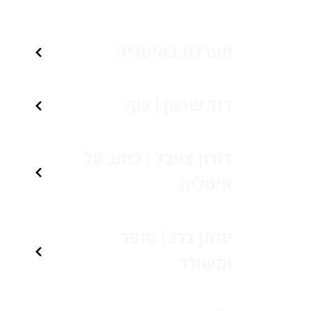
מערכת באיטליה
דוד שושן | שף
דורון צויבל | כותב על
איטליה
יונתן ברג | סופר
ומשורר