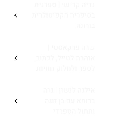
נדיה קרישי | ספרנית
בסיפריה הקפיטולרית
בורונה
שרה פרקאסטי |
אוהבת לטייל, לכתוב,
לספר ולחלוק חוויות
אילנה לנשון | גרה
ברומא עם בן זוגה
וחתול הספרדי