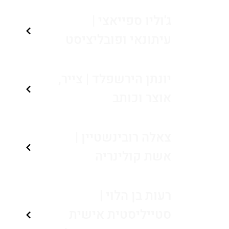
ג'וליו ספייאצי |
עיתונאי ופובליציסט
יונתן הירשפלד | צייר,
אוצר וכותב
צאלה רובינשטיין |
אשת קולינריה
רעות בן הלוי |
סטייליסטית אישית