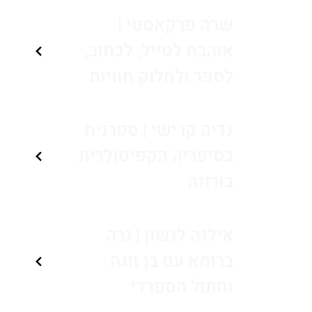
שרה פרקאסטי |
אוהבת לטייל, לכתוב,
לספר ולחלוק חוויות
נדיה קרישי | ספרנית
בסיפריה הקפיטולרית
בורונה
אילנה לנשון | גרה
ברומא עם בן זוגה
וחתול הספרדי