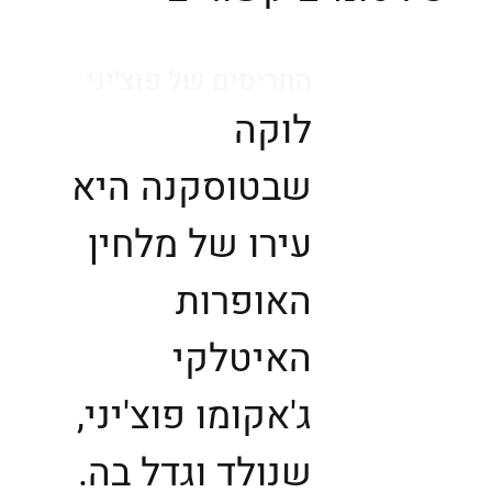
התריסים של פוצ׳יני
לוקה
שבטוסקנה היא
עירו של מלחין
האופרות
האיטלקי
ג'אקומו פוצ'יני,
שנולד וגדל בה.