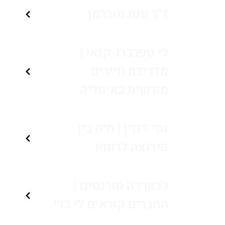
ד"ר ענת מוברמן
לי טפרברג-קנאי |
מדריכת תיירים
מורשית באיטליה
נסי דנזין | חיה בין
פירנצה לרומא
ג'רארדה סורנטינו |
החברים קוראים לי ג'רי