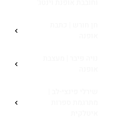
וחובבת אופנת וינטג'
חן חורש | כתבת
אופנה
נויה פיבר | מעצבת
אופנה
שירלי פינצי-לב |
מתרגמת ספרות
איטלקית