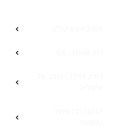
מערכת באיטליה
דוד שושן | שף
דורון צויבל | כותב על
איטליה
יונתן ברג | סופר
ומשורר