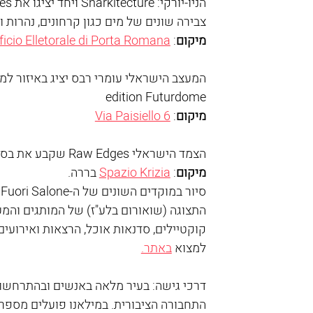
צבירה שונים של מים כגון קרחונים, נהרות 
מיקום
: 
ficio Elletorale di Porta Romana
edition Futurdome
מיקום
: 
Via Paisiello 6
הצמד הישראלי Raw Edges שקבע את בסיסו בלונדון יציג מנורות המושפעות מריקוד ההורה הישראלי
מיקום
: 
Spazio Krizia
 בררה.
ס
התצוגה (שואורום בלע"ז) של המותגים והמע
קוקטיילים, סדנאות אוכל, הרצאות ואירועים
למצוא 
באתר.
דרכי גישה: בעיר מלאה באנשים ובהתרחשויו
התחבורה הציבורית. במילאנו פועלים מספר 