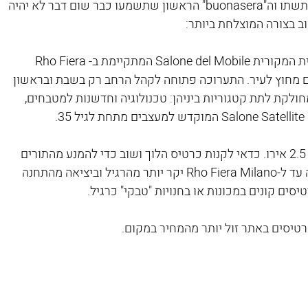
(למרות, שאחרי השפריץ אפרול הראשון שתשתו וה"buonasera" הראשון שתשמעו כבר שום דבר לא יהיה 
ב בצורה המוצלחת ביותר:
האירוע מתחלק לשניים, התערוכה המקצועית המקורית Salone del Mobile המתקיימת ב-Rho Fiera 
נמצאים מחוץ לעיר. התערוכה פתוחה לקהל הרחב רק בשבת ובראשון 
-2000 מציגים והיא מחולקת לתת קטגוריות ביניהן: טכנולוגיה וחדשנות למטבחים, 
.
איך מגיעים – קו מטרו אדום. מחיר הנסיעה 2.5 אירו. כדאי לקנות כרטיס הלוך ושוב כדי להמנע מהתורים 
ביציאה מהתערוכה.שימו לב! תעריף הנסיעה עד ל-Rho Fiera Milano יקר יותר מהרגיל וביציאה מהתחנה 
ם קונים במכונות או בחנויות "טבקי" כרגיל.
טיסים באתר זול יותר מהמחיר במקום. 