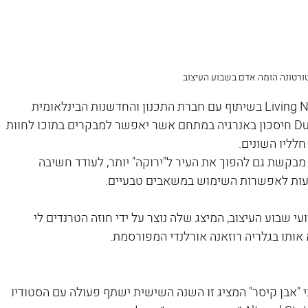
ורטונה הומה אדם בשבוע העיצוב
המלצות נוספות: מיצג מעניין שנקרא Living Nature בשיתוף עם חברת התכנון והחדשנות הבינלאומית 
Carlo Ratti Associati (CRA) יציג ב-Duomo חיסכון באנרגיה במתחם אשר יאפשר למבקרים בתוכו לחוות 
חלליו השונים.
 מבקשת גם להפוך את העיר ל"ירוקה" יותר, לעודד חשיבה 
עות לאפשרות השימוש במשאבים טבעיים. 
 שבוע העיצוב, המיצג שלה נוצר על ידי חוזה הטרנדים לי 
אותו בגלריה רוזאנה אורלנדי המפורסמת.
י "אבן קיסר" המציג זו השנה השישית ישתף פעולה עם הסטודיו 