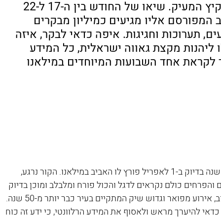
החורף הארוכה ורגע לפני חום הקיץ המעיק. שיאו של החודש בין ה-17 ל-22 
 המפורסם אליו מגיעים כמיליון מבקרים 
ם, תערוכות וחגיגות. איפה כדאי לבקר, איזה 
 ליהנות מקצת גאווה ישראלית, כל המידע 
ר לקראת אחד השבועות המיוחדים במילאנו
כמו "ליינאפ" הדוק של תכנית טלוויזיה, מדי שנה בדיוק ב-1 לאפריל פורץ לו האביב במילאנו. הקור נרגע, 
הפרחים כולם נקראים לדגל והכול פורח ומלבלב ומוכן בדיוק 
ירוע מפואר וגדוש שיק המתקיים בעיר כבר יותר מ-50 שנה.
דאי להיערך מראש ולאסוף את המידע הרלוונטי, כי ידע זה כוח 