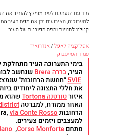
קטלוג לחנויות ומפה מפורטת של העיר.
אפליקציה לאפל
 / 
אנדרואיד
עמוד הפייסבוק
בימי התערוכה העיר מתחלקת לכ
העיר, 
בררה Brera
 שנחשב לבורג
5VIE
 "חמשת הרחובות" שנמצא
את חללי התצוגה ליחודים ביותר.
איזור 
טורטנה Tortona
 שהוא מ
האזור ממזרח, למברטה 
istrict
הרחובות via Massimiano, via Ventura, 
via Conte Rosso
למעצבים ויזמים צעירים. 
מתחם 
Corso Monforte
  ,
lano