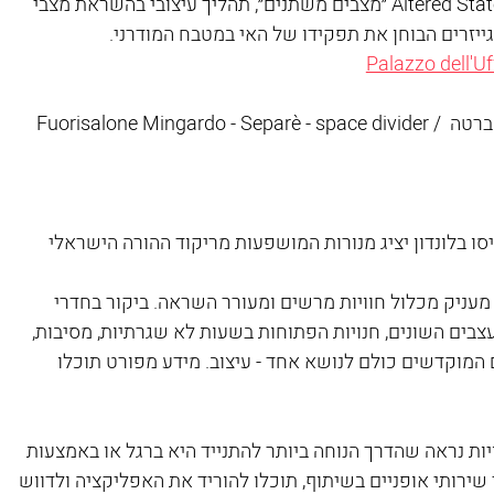
הניו-יורקי: Snarkitecture ויחד יציגו את Altered States ״מצבים משתנים״, תהליך עיצובי בהשראת מצבי 
וגייזרים הבוחן את תפקידו של האי במטבח המודרני.
Palazzo dell'Uf
המעצב הישראלי עומרי רבס יציג באיזור למברטה Fuorisalone Mingardo - Separè - space divider / 
יור במוקדים השונים של ה-Fuori Salone מעניק מכלול חוויות מרשים ומעורר השראה. ביקור בחדרי 
צבים השונים, חנויות הפתוחות בשעות לא שגרתיות, מסיבות, 
 המוקדשים כולם לנושא אחד - עיצוב. מידע מפורט תוכלו 
ת נראה שהדרך הנוחה ביותר להתנייד היא ברגל או באמצעות 
שירותי אופניים בשיתוף, תוכלו להוריד את האפליקציה ולדווש 