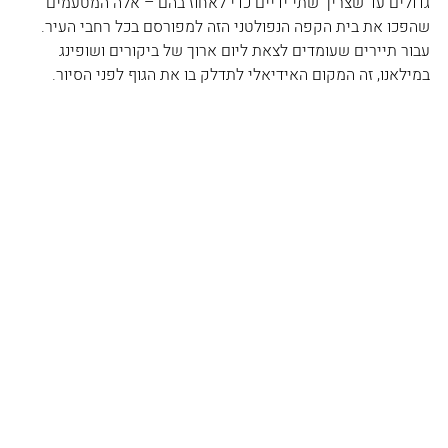
גדולים עד שצריך שתי ידיים כדי לאחוז בהם – אלה המטעמים 
שהפכו את בית הקפה הנפולטני הזה למפורסם בכל רחבי העיר. 
עבור תיירים שעומדים לצאת ליום ארוך של ביקורים ושופינג 
במילאנו, זה המקום האידיאלי לתדלק בו את הגוף לפני הסיור. 