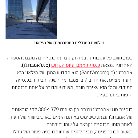
שלושת המגדלים המפורסמים של מילאנו
כעת, נשוב על עקבותינו. במרחק קצר מהכנסייה בה מוצגת הסעודה 
האחרונה נמצאת 
כנסיית אמברוזיוס הקדוש
 (סנט'אמברוג'ו). 
אמברוג'ו (Sant’Ambrogio) הוא הקדוש המגן של מילאנו הוא 
והעיר מציינת את חגו ב-7 בדצמבר מידי שנה. הביקור בכנסייה 
המוקדשת לו הוא עצירת חובה, משום שמדובר על אחת הכנסיות 
היפות ביותר בעיר. 
כנסיית סנט'אמברוג'ו נבנתה בין השנים 379 ו-386 לפי הוראותיו 
של אמברוג'ו עצמו, ששימש באותם הימים כארכיבישוף של העיר. 
לאחר מותו, הכנסייה נקראה על שמו והורחבה.  
כאשר תכנסו פנימה, סביר להניח שתיוותרו בפה פעור מול גודלו 