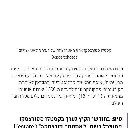
קסטלו ספורצסקו ‏אחת האטרקציות של העיר מילאנו - צילום: 
Depositphotos 
כיום מארח הקסטלו ספורצסקו בשטחו מספר מוזיאונים, וביניהם 
המוזיאון לאומנות עתיקה (ובו פרסקאות של המשפחה, ופסלים 
מרשימים), אוסף ממצאים פרהיסטוריים, המוזיאון לאומנות 
דקורטיבית, פינקוטקה (ובה למעלה מ-1500 יצירות אומנות 
מהמאות ה-13 ועד ה-18), ומוזיאון כלי נגינה ובו כלים מכל רחבי 
העולם.
טיפ
: בחודשי הקיץ נערך בקסטלו ספורצסקו 
פסטיבל בשם "ל'אסטטה פורצסקה" (L’estate 