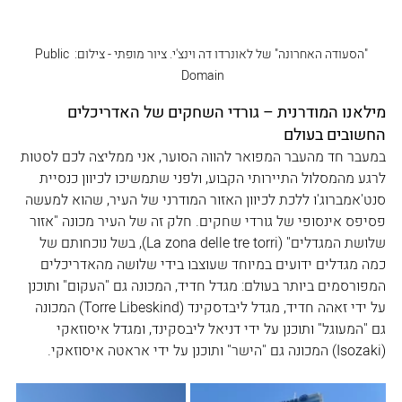
‏"הסעודה האחרונה" של לאונרדו דה וינצ'י. ציור מופתי‏ - צילום: Public 
Domain 
מילאנו המודרנית – גורדי השחקים של האדריכלים 
החשובים בעולם
במעבר חד מהעבר המפואר להווה הסוער, אני ממליצה לכם לסטות 
לרגע מהמסלול התיירותי הקבוע, ולפני שתמשיכו לכיוון כנסיית 
סנט'אמברוג'ו ללכת לכיוון האזור המודרני של העיר, שהוא למעשה 
פסיפס אינסופי של גורדי שחקים. חלק זה של העיר מכונה "אזור 
שלושת המגדלים" (La zona delle tre torri), בשל נוכחותם של 
כמה מגדלים ידועים במיוחד שעוצבו בידי שלושה מהאדריכלים 
המפורסמים ביותר בעולם: מגדל חדיד, המכונה גם "העקום" ותוכנן 
על ידי זאהה חדיד, מגדל ליבדסקינד (Torre Libeskind) המכונה 
גם "המעוגל" ותוכנן על ידי דניאל ליבסקינד, ומגדל איסוזאקי 
(Isozaki) המכונה גם "הישר" ותוכנן על ידי אראטה איסוזאקי. 