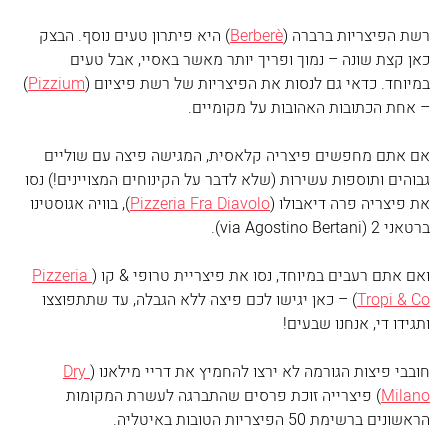
רשת הפיצריות ברברה (
Berberè
) היא פיתרון טעים נוסף. הבצק 
כאן קצת שונה – נמוך ופריך יותר מאשר באסיי, אבל טעים 
במיוחד. כדאי גם לנסות את הפיצריות של רשת פיציום (
Pizzium
) 
– אחת הכתובות האהובות על מקומיים. 
אם אתם מחפשים פיצריה קלאסית, המגישה פיצה עם שוליים 
גבוהים ותוספות עשירות (שלא לדבר על הקינוחים המצויינים!) נסו 
את פיצריה פרה דיאבולו (
Pizzeria Fra Diavolo
), בוויה אגוסטינו 
ברטאני 2 (via Agostino Bertani).
ואם אתם רעבים במיוחד, נסו את פיצריית טרופי & קו (
Pizzeria 
Tropi & Co
) – כאן יגישו לכם פיצה ללא הגבלה, עד שתתפוצצו 
ותגידו די, אנחנו שבעים!
חובבי פיצות הגורמה לא ירצו להחמיץ את דריי מילאנו (
Dry 
Milano
) פיצרייה זוכת פרסים שהתברגה לעשרת המקומות 
הראשונים ברשימת 50 הפיצריות הטובות באיטליה. 