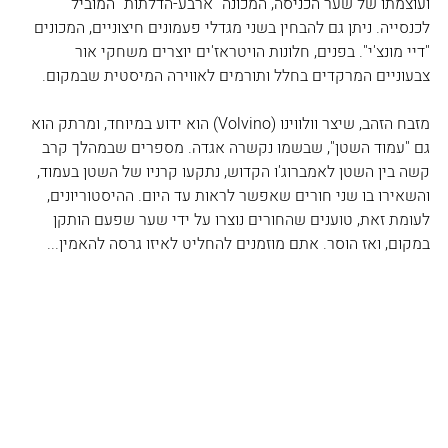
ועוצמתו של שער הכניסה, המכונה "ארבע-הדלתות" המוביל 
לכנסייה. ניתן גם להבחין בשני מגדלי פעמונים חיצוניים, המכונים 
"דיי מונצ'י". בפנים, חלונות הויטראז'ים יוצרים משחקי אור 
צבעוניים המרקדים בחלל ותורמים לאווירה המיסטית שבמקום. 
מזבח הזהב, שיצר וולווינו (Volvino) הוא ידוע במיוחד, ומרתק הוא 
גם "עמוד השטן", שבשמו נקשרה אגדה. מספרים שבמהלך קרב 
קשה בין השטן לאמברוג'ו הקדוש, נתקעו קרניו של השטן בעמוד, 
והשאירו בו שני חורים שאפשר לראות עד היום. ההיסטוריונים, 
לעומת זאת, טוענים שהחורים נוצרו על ידי שער שפעם הותקן 
במקום, ואז הוסר. אתם מוזמנים להחליט לאיזו גרסה להאמין...