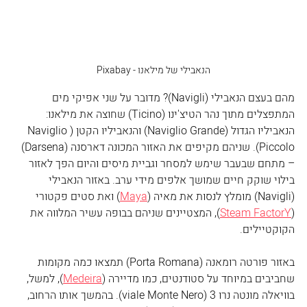
הנאבילי של מילאנו ‏- Pixabay
מהם בעצם הנאבילי (Navigli)? מדובר על שני אפיקי מים 
המתפצלים מתוך נהר הטיצ'ינו (Ticino) שחוצה את מילאנו: 
הנאביליו הגדול (Naviglio Grande) והנאביליו הקטן (Naviglio 
Piccolo). שניהם מקיפים את האזור המכונה דארסנה (Darsena) 
– מתחם שבעבר שימש למסחר וגביית מיסים והיום הפך לאזור 
בילוי שוקק חיים שמושך אלפים מידי ערב. באזור הנאבילי 
(Navigli) מומלץ לנסות את מאיה (
Maya
) ואת סטים פקטורי 
(
Steam FactorY
), המצטיינים שניהם בבופה עשיר המלווה את 
הקוקטיילים. 
באזור פורטה רומאנה (Porta Romana) תמצאו כמה מקומות 
שחביבים במיוחד על סטודנטים, כמו מדיירה (
Medeira
), למשל, 
בוויאלה מונטה נרו 3 (viale Monte Nero). בהמשך אותו הרחוב, 