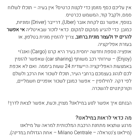
אין עליכם כסף מזומן כדי לקנות כרטיס? אין בעיה – תוכלו לשלוח 
סמס, ולקבל קוד, המשמש ככרטיס. 
בנוסף, אפשר גם לקחת אובר (Uber), דרייבר (Driver) ומוניות, 
כמובן. כדי להגיע ממקום למקום. כדאי לזכור שבאיטליה 
אי אפשר 
להרים יד ולעצור מונית ברחוב
, צריך להזמין מונית בטלפון, או 
בעזרת אפליקציה. 
אופציה נוספת וחדשה יחסית בעיר היא קרגו (Cargo) ואנג'וי 
(Enjoy) – שירותי רכב משותף (car sharing) שאפשר להזמין 
באמצעות האפליקציה הייעודית 24 שעות ביממה. ואם לא אכפת 
לכם לנהוג בעצמכם ברחבי העיר, תוכלו לשכור את הרכב ולשלם 
לפי דקה. לחילופין – אפשר כמובן לשכור אופניים חשמליים, 
וקורקינטים להשכרה.
הבנתם איך אפשר לנוע במילאנו? מצוין, וכעת, אפשר לצאת לדרך!
מה כדאי לראות במילאנו?
מרגע שתצאו מתחנת הרכבת המלכותית למראה של מילאנו 
(מילאנו צ'נטראלה – Milano Centrale – אחת הגדולות במדינה), 