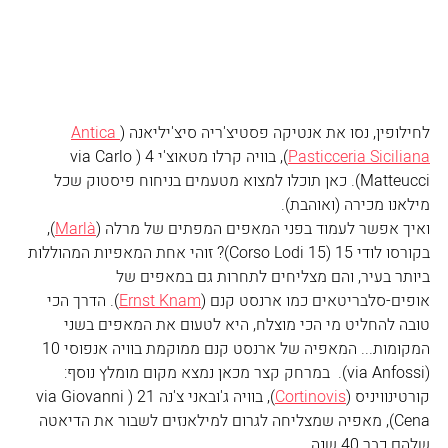
לחילופין, נסו את אנטיקה פסטיצ'ריה סיצ'יליאנה (
Antica 
Pasticceria Siciliana
), בוויה קרלו מטאוצ'י 4 (via Carlo 
Matteucci). כאן תוכלו למצוא מטעמים בניחוח פיסטוק שכל 
מילאנו מכירה (ואוהבת). 
ואיך אפשר לעמוד בפני המאפים המפתים של מרלה (
Marlà
), 
בקורסו לודי 15 (Corso Lodi 15)? זוהי אחת המאפיות המהוללות 
ביותר בעיר, והם מצליחים לתחרות גם במאפים של 
אופים-סלבריטאים כמו ארנסט קנם (
Ernst Knam
). הדרך הכי 
טובה להחליט מי הכי מוצלח, היא לטעום את המאפים בשני 
המקומות... המאפיה של ארנסט קנם ממוקמת בוויה אנפוסי 10 
(via Anfossi).  במרחק קצר מכאן נמצא מקום מומלץ נוסף: 
קורטינוויניס (
Cortinovis
), בוויה ג'ובאני צ'נה 21 (via Giovanni 
Cena), מאפיה שמצליחה לגרום למילאנזים לשבור את הדיאטה 
שלהם כבר 40 שנה. 