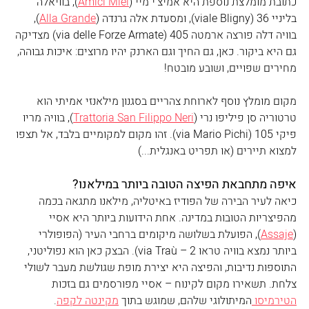
כתובת מומלצת נוספת היא אמיצ'י מיי (
Amici Miei
), בוויאלה 
בליניי 36 (viale Bligny), ומסעדת אלה גרנדה (
Alla Grande
), 
בוויה דלה פורצה ארמטה 405 (via delle Forze Armate) מצדיקה 
גם היא ביקור. כאן, גם החיך וגם הארנק יהיו מרוצים: איכות גבוהה, 
מחירים שפויים, ושובע מובטח!
מקום מומלץ נוסף לארוחת צהריים בסגנון מילאנזי אמיתי הוא 
טרטוריה סן פיליפו נרי (
Trattoria San Filippo Neri
), בוויה מריו 
פיקי 105 (via Mario Pichi). זהו מקום למקומיים בלבד, אל תצפו 
למצוא תיירים (או תפריט באנגלית...)
איפה מתחבאת הפיצה הטובה ביותר במילאנו?
כיאה לעיר הבירה של הפודיז באיטליה, מילאנו מתגאה בכמה 
מהפיצריות הטובות במדינה. אחת הידועות ביותר היא אסיי 
(
Assaje
), הפועלת בשלושה מיקומים ברחבי העיר (הפופולרי 
ביותר נמצא בוויה טראו 2 – via Traù). הבצק כאן הוא נפוליטני, 
התוספות נדיבות, והפיצה היא יצירת מופת שגולשת מעבר לשולי 
צלחת. תשאירו מקום לקינוח – אסיי מפורסמים גם בזכות 
הטירמיסו 
המיתולוגי שלהם, שמוגש בתוך 
מקינטה לקפה
. 