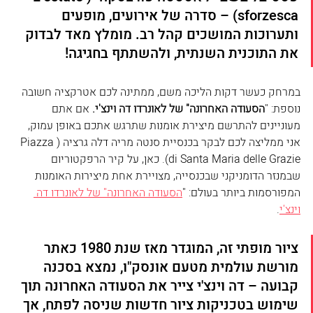
sforzesca) – סדרה של אירועים, מופעים 
ותערוכות המושכים קהל רב. מומלץ מאד לבדוק 
את התוכנית השנתית, ולהשתתף בחגיגה!
במרחק כעשר דקות הליכה משם, ממתינה לכם אטרקציה חשובה 
נוספת: "
הסעודה האחרונה" של לאונרדו דה וינצ'י. 
אם אתם 
מעוניינים להתרשם מיצירת אומנות שתרגש אתכם באופן עמוק, 
אני ממליצה לכם לבקר בכנסיית סנטה מריה דלה גרציה (Piazza 
di Santa Maria delle Grazie). כאן, על קיר הרפקטוריום 
שבמנזר הדומניקני שבכנסייה, מצויירת אחת מיצירות האומנות 
המפורסמות ביותר בעולם: "
הסעודה האחרונה" של לאונרדו דה 
וינצ'י
.
ציור מופתי זה, המוגדר מאז שנת 1980 כאתר 
מורשת עולמית מטעם אונסק"ו, נמצא בסכנה 
קבועה – דה וינצ'י צייר את הסעודה האחרונה תוך 
שימוש בטכניקות ציור חדשות שניסה לפתח, אך 