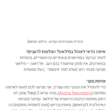
כנסיית אמברוזיוס הקדוש - צילום: Zairon
איפה כדאי לאכול במילאנו? המלצות לרעבים!
לאחר הביקור במוזיאונים ובאתרים ההיסטוריים, בכנסיות 
ובפארקים, אין ספק שיתעורר בכם רעב. אל דאגה – מילאנו 
מציעה מבחר רחב (שלא לומר אינסופי...) של מסעדות.
ארוחת בוקר:
כדי להתחיל את הבוקר כמו שצריך, אני מציעה לכם לגשת לארומה 
נפולטנו (
Aroma Napoletano
), בוויה טראו 2 (via Traù), לא 
רחוק מתחנת הרכבת הראשית של מילאנו. קורנטי (הגרסה 
האיטלקית לקרואסון), מאפין ובריוש (מעין לחמניות מתוקות) כה 