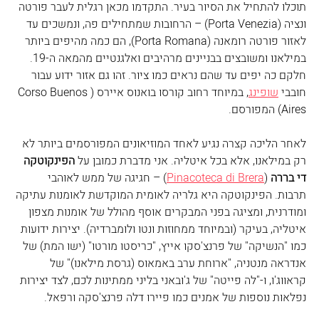
תוכלו להתחיל את הסיור בעיר. התקדמו מכאן רגלית לעבר פורטה 
ונציה (Porta Venezia) – הרחובות שמתחילים פה, ונמשכים עד 
לאזור פורטה רומאנה (Porta Romana), הם כמה מהיפים ביותר 
במילאנו ומשובצים בבניינים מרהיבים ואלגנטיים מהמאה ה-19. 
חלקם כה יפים עד שהם נראים כמו ציור. זהו גם אזור ידוע עבור 
חובבי 
שופינג
, במיוחד רחוב קורסו בואנוס איירס (Corso Buenos 
Aires) המפורסם.
לאחר הליכה קצרה נגיע לאחד המוזיאונים המפורסמים ביותר לא 
רק במילאנו, אלא בכל איטליה. אני מדברת כמובן על 
הפינקוטקה 
די בררה
 (
Pinacoteca di Brera
) – חגיגה של ממש לאוהבי 
תרבות. הפינקוטקה היא גלריה לאומית המוקדשת לאומנות עתיקה 
ומודרנית, ומציגה בפני המבקרים אוסף מהולל של אומנות מצפון 
איטליה, בעיקר (ובמיוחד ממחוזות ונטו ולומברדיה). יצירות ידועות 
כמו "הנשיקה" של פרנצ'סקו אייץ, "כריסטו מורטו" (ישו המת) של 
אנדראה מנטניה, "ארוחת ערב באמאוס (גרסת מילאנו)" של 
קראווג'ו, ו-"לה פייטה" של ג'ובאני בליני ממתינות לכם, לצד יצירות 
נפלאות נוספות של אמנים כמו פיירו דלה פרנצ'סקה ורפאל. 