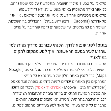
מילאנו, על 1.352 מיליון תושביה, מתפרשת על פני שטח נרחב. 
כל אזור ואזור מתאפיין באופי מעט שונה, ולא נדיר לשמוע 
מילאנזים מסבירים אחד לשני: "אני? אני מצפון מילאנו", או "אני 
מקאדרונה (Cadorna – רובע ידוע בעיר)". ההבדלים בין השכונות 
השונות הם כה בולטים, עד שלפעמים נדמה שמדובר על ערים 
אחרות. 
בונוס!
 לפני שנצא לדרך, הכנתי עבורכם מדריך מזורז למי 
שמגיע לעיר בפעם הראשונה: איך לנוע ממקום למקום 
במילאנו?
אפשרויות התחבורה הציבורית והפרטית במילאנו הן מגוונות.
ראשית כל, כדאי להיעזר באפליקציות כמו גוגל מאפס (Google 
Maps) כדי להבין באיזה חלק של העיר נמצא כל מוזיאון – 
המרחקים בין האתרים יכולים להיות גדולים. בעזרת גוגל מאפס 
(ואפליקציית מוב – Moove - 
אנדרואיד
 / 
אפל
) תוכלו גם לתכנן 
את מסלול הנסיעה המתאים ביותר בעזרת התחבורה הציבורית. 
רכבות הרכבת בתחתית (מטרו), האוטובוסים ורכבות הטראם 
מחברים כל פינה בעיר, וקל מאד לנוע בעזרתם ממקום למקום.