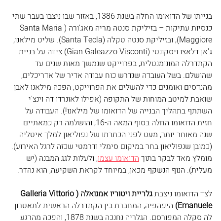
בנייתו של הדואומו החלה בשנת 1386, באזור שבו ניצבו בעבר שתי 
כנסיות עתיקות – בזיליקת סנטה מריה מאג'ורה (Santa Maria 
Maggiore), ובזיליקת סנטה טקלה (Santa Tecla). שליט מילאנו, 
ג'אן דלאצו ויסקונטי (Gian Galeazzo Visconti) ציווה על בניית 
הקתדרלה המונומנטלית, בפרוייקט שנמשך מאות שנים עד 
שהושלם. בשל העובדה שנדרש כוח עבודה אדיר של אדריכלים, 
מהנדסים ואומנים כדי להשלים את הפרוייקט, הפכה מילאנו לאבן 
שואבת למיטב המוחות של התקופה (אפילו לאונרדו דה וינצ'י 
השתתף בתהליך הבנייה של הדואומו של מילאנו!). העבודה על 
חזית הדואומו החלה בסוף המאה ה-16, והושלמה רק כמאתיים 
שנה מאוחר יותר, מעט לפני הכתרתו של נפוליאון למלך איטליה 
(כמובן שנפוליאון בחר במיקום סימלי ודרמטי שכזה לרגל האירוע). 
מומלץ מאד לבקר בתוך 
הדואומו עצמו
, ולעלות לגג המבנה (יש 
מעלית). הנוף הנשקף מכאן, במיוחד לקראת השקיעה, הוא נהדר. 
לצד הדואומו ניצבת 
גלריית ויטוריו אמנואלה (Galleria Vittorio 
Emanuele)
 היפהפיה, המחברת בין הקתדרלה הראשית לתאטרון 
לה סקלה המפורסם. הגלריה נחנכה בשנת 1878, והפכה מהרגע 