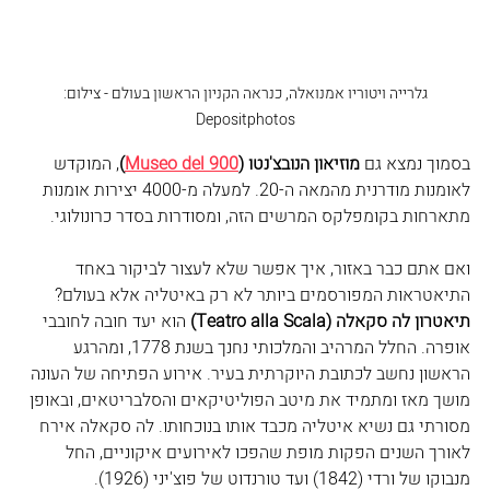
 גלרייה ויטוריו אמנואלה, כנראה הקניון הראשון בעולם - צילום: 
Depositphotos
בסמוך נמצא גם 
מוזיאון הנובצ'נטו (
Museo del 900
)
, המוקדש 
לאומנות מודרנית מהמאה ה-20. למעלה מ-4000 יצירות אומנות 
מתארחות בקומפלקס המרשים הזה, ומסודרות בסדר כרונולוגי. 
ואם אתם כבר באזור, איך אפשר שלא לעצור לביקור באחד 
התיאטראות המפורסמים ביותר לא רק באיטליה אלא בעולם? 
תיאטרון לה סקאלה (Teatro alla Scala)
 הוא יעד חובה לחובבי 
אופרה. החלל המרהיב והמלכותי נחנך בשנת 1778, ומהרגע 
הראשון נחשב לכתובת היוקרתית בעיר. אירוע הפתיחה של העונה 
מושך מאז ומתמיד את מיטב הפוליטיקאים והסלבריטאים, ובאופן 
מסורתי גם נשיא איטליה מכבד אותו בנוכחותו. לה סקאלה אירח 
לאורך השנים הפקות מופת שהפכו לאירועים איקוניים, החל 
מנבוקו של ורדי (1842) ועד טורנדוט של פוצ'יני (1926).