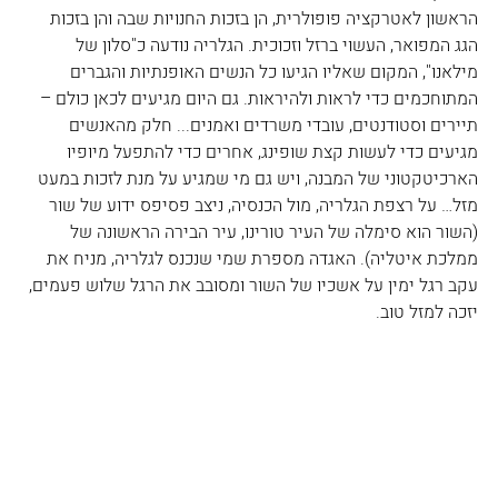
הראשון לאטרקציה פופולרית, הן בזכות החנויות שבה והן בזכות 
הגג המפואר, העשוי ברזל וזכוכית. הגלריה נודעה כ"סלון של 
מילאנו", המקום שאליו הגיעו כל הנשים האופנתיות והגברים 
המתוחכמים כדי לראות ולהיראות. גם היום מגיעים לכאן כולם – 
תיירים וסטודנטים, עובדי משרדים ואמנים... חלק מהאנשים 
מגיעים כדי לעשות קצת שופינג, אחרים כדי להתפעל מיופיו 
הארכיטקטוני של המבנה, ויש גם מי שמגיע על מנת לזכות במעט 
מזל… על רצפת הגלריה, מול הכנסיה, ניצב פסיפס ידוע של שור 
(השור הוא סימלה של העיר טורינו, עיר הבירה הראשונה של 
ממלכת איטליה). האגדה מספרת שמי שנכנס לגלריה, מניח את 
עקב רגל ימין על אשכיו של השור ומסובב את הרגל שלוש פעמים, 
יזכה למזל טוב.   