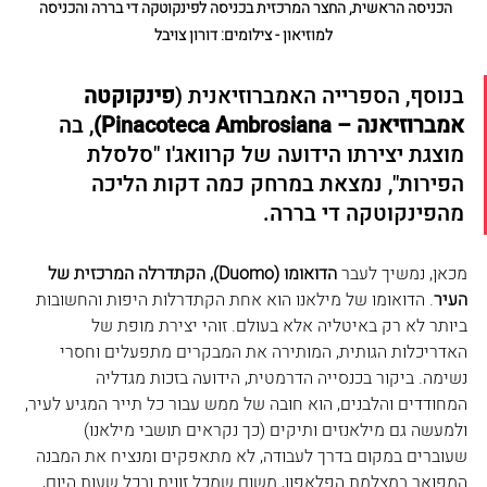
הכניסה הראשית, החצר המרכזית בכניסה לפינקוטקה די בררה והכניסה 
למוזיאון - צילומים: דורון צויבל
בנוסף, הספרייה האמברוזיאנית (
פינקוקטה 
אמברוזיאנה – Pinacoteca Ambrosiana)
, בה 
מוצגת יצירתו הידועה של קרוואג'ו "סלסלת 
הפירות", נמצאת במרחק כמה דקות הליכה 
מהפינקוטקה די בררה.
מכאן, נמשיך לעבר 
הדואומו (Duomo), הקתדרלה המרכזית של 
העיר
. הדואומו של מילאנו הוא אחת הקתדרלות היפות והחשובות 
ביותר לא רק באיטליה אלא בעולם. זוהי יצירת מופת של 
האדריכלות הגותית, המותירה את המבקרים מתפעלים וחסרי 
נשימה. ביקור בכנסייה הדרמטית, הידועה בזכות מגדליה 
המחודדים והלבנים, הוא חובה של ממש עבור כל תייר המגיע לעיר, 
ולמעשה גם מילאנזים ותיקים (כך נקראים תושבי מילאנו) 
שעוברים במקום בדרך לעבודה, לא מתאפקים ומנציח את המבנה 
המפואר במצלמת הפלאפון, משום שמכל זווית ובכל שעות היום, 