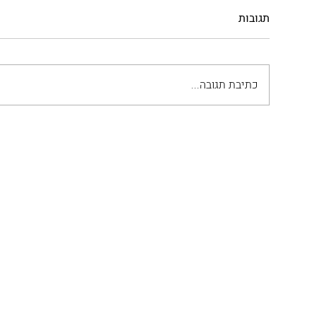
תגובות
כתיבת תגובה...
ראגו אלה בולונייזה
פאסטלי