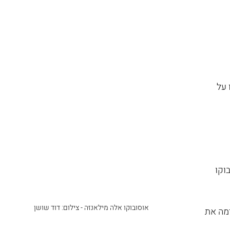
על 
וקו 
אוסובוקו אלה מילאנזה - צילום: דוד שושן
מה את 