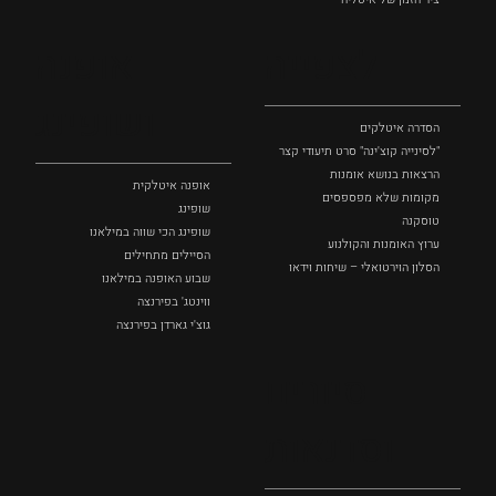
לצפייה
אופנה
ושופינג
הסדרה איטלקים
"לסינייה קוצ'ינה" סרט תיעודי קצר
הרצאות בנושא אומנות
אופנה איטלקית
מקומות שלא מפספסים
שופינג
טוסקנה
שופינג הכי שווה במילאנו
ערוץ האומנות והקולנוע
הסיילים מתחילים
הסלון הוירטואלי – שיחות וידאו
שבוע האופנה במילאנו
ווינטג' בפירנצה
גוצ'י גארדן בפירנצה
סיורים
וסדנאות