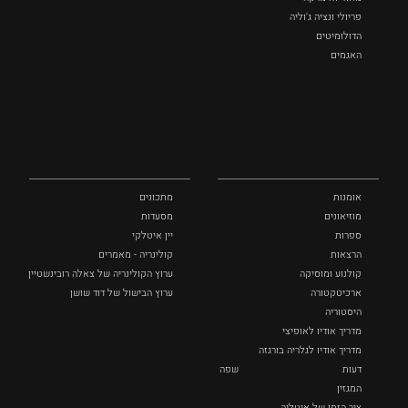
פריולי ונציה ג'וליה
הדולומיטים
האגמים
איטליה הנסתרת
אומנות
אוכל
כל המקומות
ותרבות
ומתכונים
אומנות
מתכונים
מוזיאונים
מסעדות
ספרות
יין איטלקי
הרצאות
קולינריה - מאמרים
קולנוע ומוסיקה
ערוץ הקולינריה של צאלה רובינשטיין
ארכיטקטורה
ערוץ הבישול של דוד שושן
היסטוריה
מדריך אודיו לאופיצי
מדריך אודיו לגלריה בורגזה
דעות
שפה
המגזין
ציר הזמן של איטליה