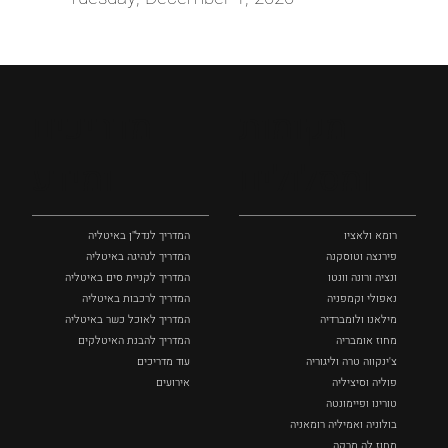
מקומות
מדריכים
ומסלולים
ומידע
רומא ולאציו
המדריך לנדל"ן באיטליה
פירנצה וטוסקנה ‏
המדריך לנהיגה באיטליה
ונציה ורונה וונטו
המדריך לקניית סים באיטליה
נאפולי‏ וקמפניה
המדריך לרכבות באיטליה
מילאנו ולומברדיה
המדריך לאוכל כשר באיטליה
מחוז אומבריה
המדריך להבנת האיטלקים
צ'ינקווה טרה וליגוריה
עוד מדריכים
פוליה וסיציליה ‏
אירועים
טורינו ופיימונטה
בולוניה ואמיליה רומאניה
מחוז לה מרקה