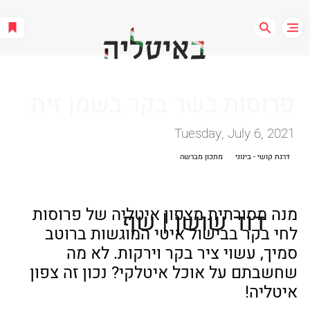
פרוסות בשר בקר בשמן זית
Tuesday, July 6, 2021
דרגת קושי - בינוני
מתכון מברשה
מנה מסורתית מצפון איטליה של פרוסות 
דוד שושן | שף
לחי בקר בבישול איטי המוגשות ברוטב 
סמיך, עשוי ציר בקר וירקות. לא מה 
שחשבתם על אוכל איטלקי? נכון זה צפון 
איטליה! 