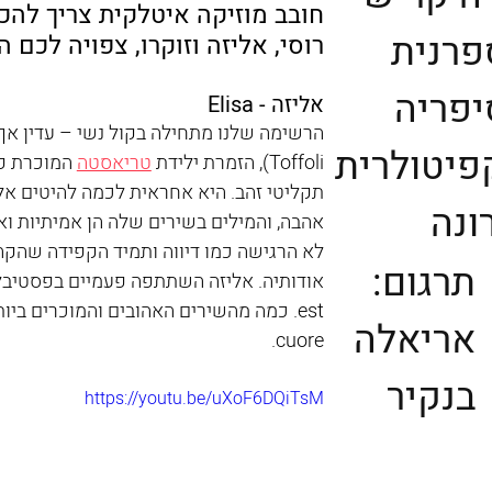
חובב מוזיקה איטלקית צריך להכ
פרנית
רוסי, אליזה וזוקרו, צפויה לכם 
יפריה
אליזה - Elisa
פיטולרית
Toffoli), הזמרת ילידת 
טריאסטה
תקליטי זהב. היא אחראית לכמה להיטים אל
ונה
אהבה, והמילים בשירים שלה הן אמיתיות ואו
לא הרגישה כמו דיווה ותמיד הקפידה שהקהל
תרגום:
אריאלה
cuore.
בנקיר
https://youtu.be/uXoF6DQiTsM