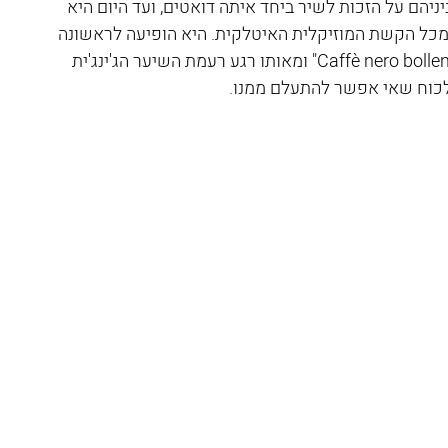
ניהם על הזכות לשיר ביחד איתה דואטים, ועד היום היא 
מכל הקשת המוזיקלית האיטלקית. היא הופיעה לראשונה 
בפסטיבל סן רמו בשנת 1981 עם השיר "Caffè nero bollente" ומאותו רגע רעמת השיער הג'ינג'ית 
לכוח שאי אפשר להתעלם ממנו.