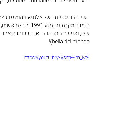
הוא החליט לכתוב משהו חסר משמעות, רק ב
השיר הידוע ביותר של צ'לנטאנו הוא Azzurro, אבל ידועים לא פחות גם הדואטים היפים ששר עם 
bella del mondo)!
https://youtu.be/-VsmF9m_Nt8