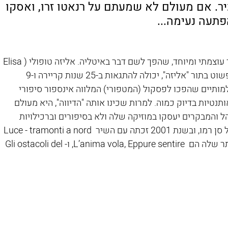
יר. אם מעולם לא שמעתם על רנאטו זרו, ואסקו 
הפתעה נעימה...
הרשימה שלנו מתחילה בקול נשי – עדין אך עוצמתי ומיוחד, שהפך לשם דבר באיטליה. אליזה טופולי (Elisa 
 המוכרת פשוט בתור "אליזה", יכולה להתגאות ב-25 שנות קריירה ו-9 
מותיים שהפכו לפסקול (המטפורי) המלווה אינספור סיפורי 
תנטיות בדיוק כמוה. למרות שכינו אותה "הדיווה", היא מעולם 
 והמבקרים יעסקו במוזיקה שלה ולא בסיפורים וברכילויות 
אודותיה. אליזה השתתפה פעמיים בפסטיבל סן רמו, ובשנת 2001 זכתה עם השיר Luce - tramonti a nord 
est. כמה מהשירים האהובים והמוכרים ביותר שלה הם  L’anima vola, Eppure sentire, ו-Gli ostacoli del 