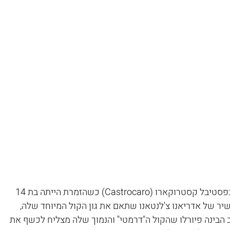
הופעת הבכורה של פיורלה מאנויה נערכה בפסטיבל קסטרוקארו (Castrocaro) כשהזמרת הייתה בת 14 
שיר של אדריאנו צ'לנטאנו שתאם את גון הקול המיוחד שלה, 
הבינה פיורלו שהקול ה"דרמטי" והנמוך שלה מצליח לכשף את 