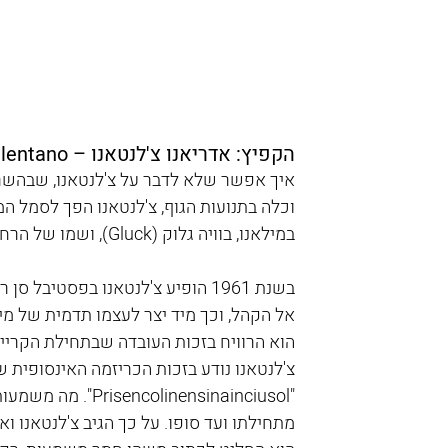
הקפיץ: אדריאנו צ'לנטאנו – Adriano Celentano
איך אפשר שלא לדבר על צ'לנטאנו, שבהשרא
במילאנו, בוויה גלוק (Gluck), ושמו של הרחוב אף הונצח בכותרת של אחד משיריו המפורסמים ביותר. 
אל הקהל, וכך מיד יצר לעצמו תדמית של מי
הוא הרוויח בזכות העובדה שבתחילת הקרייר
צ'לנטאנו נודע בזכות הכריזמה האינסופית ש
"inensinainciusol
מתחילתו ועד סופו. על כך הגיב צ'לנטאנו