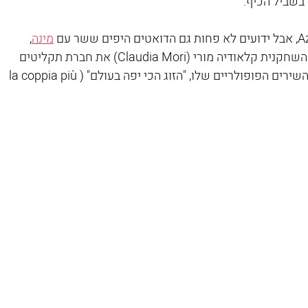
שביל הכיף. 
מינה
, 
הנמרה מקרמונה. מאז 1991 מנהלת אשתו, השחקנית קלאודיה מורי (Claudia Mori) את חברת תקליטים 
שלו, ואפשר לומר שהם אכן, ככותרת אחד השירים הפופולריים שלו, "הזוג הכי יפה בעולם" (la coppia più 