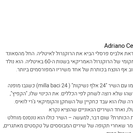
ת אלביס פרסלי הביא את הרוקנרול לאיטליה. החל מהסאונד 
וכלה בתנועות הגוף, צ'לנטאנו הפך לסמל המקומי של הרוקנרול האמריקאי בשנות ה-60 באיטליה. הוא נולד 
בשנת 1961 הופיע צ'לנטאנו בפסטיבל סן רמו עם השיר "24 אלף נשיקות" ( 24 milla baci) כשגבו מופנה 
שהו שלא רוצה לשחק לפי הכללים. את הכינוי שלו, "הקפיץ", 
ה שלו הוא עבד כחקיין של השחקן והקומיקאי ג'רי לואיס. 
לו, ואחד השירים הגאוניים שהוציא נקרא 
Prisencol". מה משמעות הכותרת? שום דבר, למעשה – השיר כולו הוא נונסנס מוחלט 
 ואמר שאחרי תקופה של שירים המבוססים על טקסטים מאתגרים, 