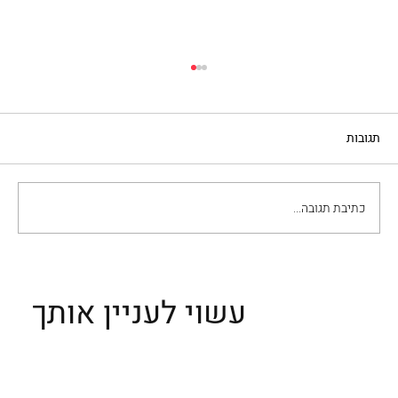
תגובות
כתיבת תגובה...
וולטרה וסן ג'ימיניאנו – שתיים מהעיירות היפות
ביותר בטוסקנה
עשוי לעניין אותך