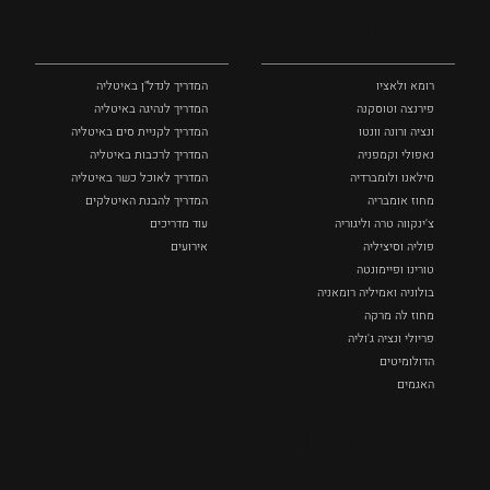
ומסלולים
ומידע
רומא ולאציו
המדריך לנדל"ן באיטליה
פירנצה וטוסקנה ‏
המדריך לנהיגה באיטליה
ונציה ורונה וונטו
המדריך לקניית סים באיטליה
נאפולי‏ וקמפניה
המדריך לרכבות באיטליה
מילאנו ולומברדיה
המדריך לאוכל כשר באיטליה
מחוז אומבריה
המדריך להבנת האיטלקים
צ'ינקווה טרה וליגוריה
עוד מדריכים
פוליה וסיציליה ‏
אירועים
טורינו ופיימונטה
בולוניה ואמיליה רומאניה
מחוז לה מרקה
פריולי ונציה ג'וליה
הדולומיטים
האגמים
איטליה הנסתרת
אומנות
אוכל
כל המקומות