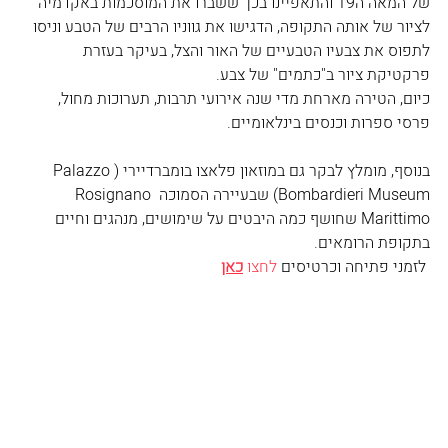
של המאה ה19 והתאפיינו בכך ששברו את המוסכמות באקדמיה 
לציור של אותה התקופה, הדגישו את גווניו הרבים של הטבע וניסו 
לתפוס את צבעיו הטבעיים של האור והצל, בעיקר בעזרת 
פרקטיקת ציור ב"כתמים" של צבע.
כיום, הטירה מארחת מדי שנה אירועי תרבות, תערוכות מחול, 
פרסי ספרות וכנסים בינלאומיים.
בנוסף, מומלץ לבקר גם במוזאון פלאצו בומברדיירי (Palazzo 
Bombardieri Museum) שבעיירה הסמוכה Rosignano 
Marittimo שחושף כמה היבטים על שימושים, מנהגים וחיים 
בתקופת הרומאים.
 לזמני פתיחה וכרטיסים 
לחצו 
כאן