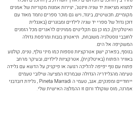
למצוא מציאות יד שניה ווינטג', יצירות אמנות מקוריות של אמנים 
מקומיים, תכשיטים, ביגוד, ויש גם מוכר ספרים נחמד מאוד עם 
דוכן גדול של ספרי יד שניה לילדים ומבוגרים (באנגלית 
ואיטלקית), כמו כן גם תקליטים ממוינים לז'אנרים מכל הזמנים 
לחובבי נוסטלגיה משובחת,  תיאטרון בובות ומרפסת גדולה 
המשקיפה אל הים.
בנוסף, בפארק ישנן אטרקציות נוספות כמו מיני גולף, טניס, קולנוע 
באוויר הפתוח (באיטלקית), אטרקציות לילדים, ובעיקר מרחב 
פתוח עם נוף יפיפה להליכה רגועה או פיקניק על הדשא עם גלידה 
טעימה מהגלידריה הגדולה שבמרכזו המציעה שילובי טעמים 
ייחודיים ומפנקים, אגב, טעמי ה Pineta Marradi , גלידת דובדבני 
אמרנה, מוס שוקולד ורום זו ההמלצה האישית שלי.