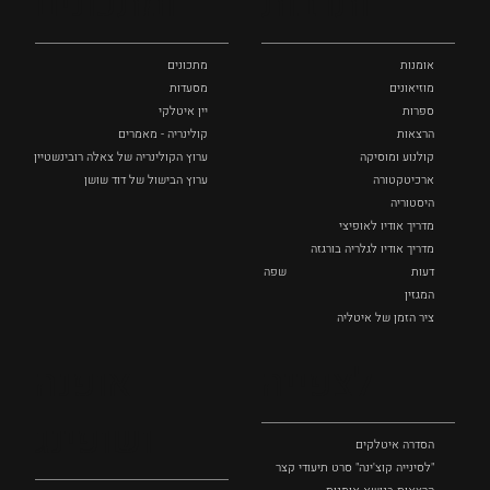
ותרבות
ומתכונים
אומנות
מתכונים
מוזיאונים
מסעדות
ספרות
יין איטלקי
הרצאות
קולינריה - מאמרים
קולנוע ומוסיקה
ערוץ הקולינריה של צאלה רובינשטיין
ארכיטקטורה
ערוץ הבישול של דוד שושן
היסטוריה
מדריך אודיו לאופיצי
מדריך אודיו לגלריה בורגזה
דעות
שפה
המגזין
ציר הזמן של איטליה
לצפייה
אופנה
ושופינג
הסדרה איטלקים
"לסינייה קוצ'ינה" סרט תיעודי קצר