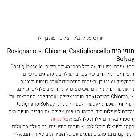
חוף בקסטיליונצ'לו - צילום: רעות בן הלוי
חופי הים Chioma, Castiglioncello ו- Rosignano 
Solvay
Castiglioncello היא עיירת נופש ידועה בכל רחבי העולם בזכות 
חופי הים המיוחדים שלה, בהם יש לרוב מפרצונים סלעיים 
המוקפים עצי אורן ורציפים המזמינים לשכב בנוחות וליהנות 
מהשמש והנוף. מי הים ששוטפים את החופים צלולים ונקיים, 
במידה ואתם חובבי צלילה ושנורקלינג, המפרצים של Chioma, ו- 
Rosignano Solvay ,העיירות השכנות, יאפשרו לכם הזדמנות 
נהדרת לפעילות בים, להזמנות שייט, צלילה עם מדריך, חוויות מים 
.
נוספות באזורים אלו תוכלו למצוא 
בלינק זה
בקסטיליונצ'לו תוכלו למצוא חופים חופשיים וגם כאלה בתשלום 
הממוקמים במפרצים מוגנים עם כל השירותים לאורחיהם, אלה 