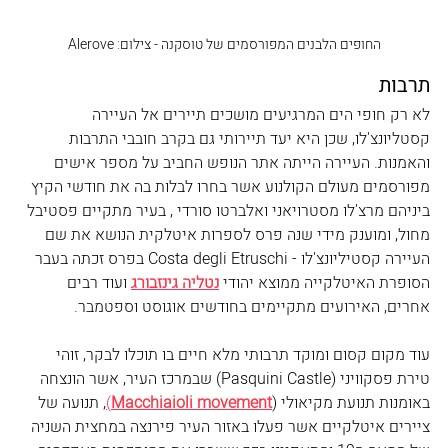
החופים הלבנים המפורסמים של טוסקנה - צילום: Alerove
תרבות
לא רק חופי הים המרגיעים מושכים תיירים אל העיירה 
קסטליונצ'לו, שכן היא יעד תיירותי גם בקרב חובבי התרבות 
והאמנות. העיירה הייתה אתר הנופש החביב על מספר אישים 
מפורסמים מעולם הקולנוע אשר בחרו לבלות בה את חודשי הקיץ 
ביניהם מרצ'לו מסטרויאני ואלברטו סורדי , בעיר מתקיים פסטיבל 
מחול, ומוענק מידי שנה פרס לספרות איטלקית הנושא את שם 
העיירה קסטיליונצ'לו - Costa degli Etruschi בפרס זכתה בעבר 
הסופרת האיטלקייה ממוצא יהודי 
נטליה גינזבורג
 ועוד רבים 
אחרים, האירועים מתקיימים בחודשים אוגוסט וספטמבר.
עוד מקום קסום ומוקד תרבותי מלא חיים בו תוכלו לבקר, זוהי 
טירת פסקוויני (Pasquini Castle) שבמרכז העיר, אשר הונצחה 
באומנות תנועת מקיאולי (
Macchiaioli movement
)
, תנועה של 
ציירים איטלקיים אשר פעלו באזור העיר פירנצה במחצית השניה 