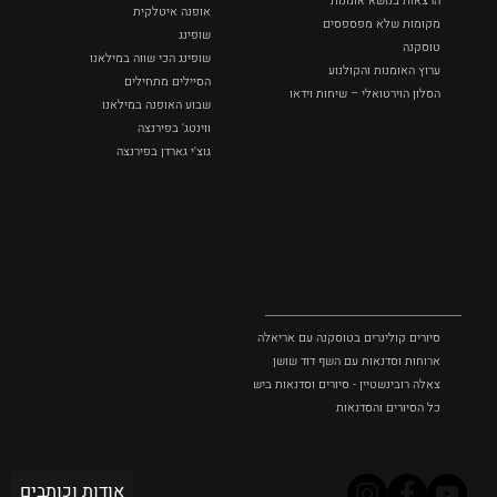
הרצאות בנושא אומנות
אופנה איטלקית
מקומות שלא מפספסים
שופינג
טוסקנה
שופינג הכי שווה במילאנו
ערוץ האומנות והקולנוע
הסיילים מתחילים
הסלון הוירטואלי – שיחות וידאו
שבוע האופנה במילאנו
ווינטג' בפירנצה
גוצ'י גארדן בפירנצה
סיורים
וסדנאות
סיורים קולינרים בטוסקנה עם אריאלה בנקיר
ארוחות וסדנאות עם השף דוד שושן
צאלה רובינשטיין - סיורים וסדנאות בישול בטוסקנה
כל הסיורים והסדנאות
אודות וכותבים