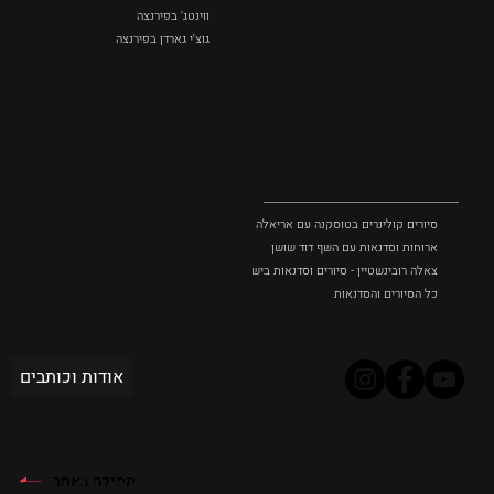
ווינטג' בפירנצה
גוצ'י גארדן בפירנצה
סיורים
וסדנאות
סיורים קולינרים בטוסקנה עם אריאלה בנקיר
ארוחות וסדנאות עם השף דוד שושן
צאלה רובינשטיין - סיורים וסדנאות בישול בטוסקנה
כל הסיורים והסדנאות
אודות וכותבים
2022 Created
by wixproisrael.com
תמיכה באתר