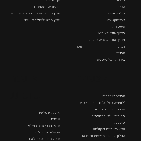
ספרות
יין איטלקי
הרצאות
קולינריה - מאמרים
קולנוע ומוסיקה
ערוץ הקולינריה של צאלה רובינשטיין
ארכיטקטורה
ערוץ הבישול של דוד שושן
היסטוריה
מדריך אודיו לאופיצי
מדריך אודיו לגלריה בורגזה
דעות
שפה
המגזין
ציר הזמן של איטליה
לצפייה
אופנה
ושופינג
הסדרה איטלקים
"לסינייה קוצ'ינה" סרט תיעודי קצר
הרצאות בנושא אומנות
אופנה איטלקית
מקומות שלא מפספסים
שופינג
טוסקנה
שופינג הכי שווה במילאנו
ערוץ האומנות והקולנוע
הסיילים מתחילים
הסלון הוירטואלי – שיחות וידאו
שבוע האופנה במילאנו