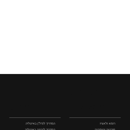
מקומות
מדריכים
ומסלולים
ומידע
רומא ולאציו
המדריך לנדל"ן באיטליה
פירנצה וטוסקנה ‏
המדריך לנהיגה באיטליה