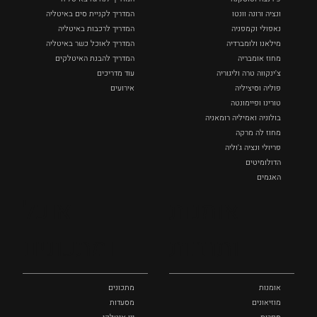
ונציה ורונה וונטו
המדריך לקניית סים באיטליה
נאפולי‏ וקמפניה
המדריך לרכבות באיטליה
מילאנו ולומברדיה
המדריך לאוכל כשר באיטליה
מחוז אומבריה
המדריך להבנת האיטלקים
צ'ינקווה טרה וליגוריה
עוד מדריכים
פוליה וסיציליה ‏
אירועים
טורינו ופיימונטה
בולוניה ואמיליה רומאניה
מחוז לה מרקה
פריולי ונציה ג'וליה
הדולומיטים
האגמים
איטליה הנסתרת
אומנות
אוכל
כל המקומות
ותרבות
ומתכונים
אומנות
מתכונים
מוזיאונים
מסעדות