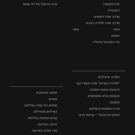
ארכיטקטורה
ערוץ הבישול של דוד שושן
היסטוריה
מדריך אודיו לאופיצי
מדריך אודיו לגלריה בורגזה
דעות
שפה
המגזין
ציר הזמן של איטליה
לצפייה
אופנה
ושופינג
הסדרה איטלקים
"לסינייה קוצ'ינה" סרט תיעודי קצר
הרצאות בנושא אומנות
אופנה איטלקית
מקומות שלא מפספסים
שופינג
טוסקנה
שופינג הכי שווה במילאנו
ערוץ האומנות והקולנוע
הסיילים מתחילים
הסלון הוירטואלי – שיחות וידאו
שבוע האופנה במילאנו
ווינטג' בפירנצה
גוצ'י גארדן בפירנצה