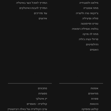
מילאנו ולומברדיה
המדריך לאוכל כשר באיטליה
מחוז אומבריה
המדריך להבנת האיטלקים
צ'ינקווה טרה וליגוריה
עוד מדריכים
פוליה וסיציליה ‏
אירועים
טורינו ופיימונטה
בולוניה ואמיליה רומאניה
מחוז לה מרקה
פריולי ונציה ג'וליה
הדולומיטים
האגמים
איטליה הנסתרת
אומנות
אוכל
כל המקומות
ותרבות
ומתכונים
אומנות
מתכונים
מוזיאונים
מסעדות
ספרות
יין איטלקי
הרצאות
קולינריה - מאמרים
קולנוע ומוסיקה
ערוץ הקולינריה של צאלה רובינשטיין