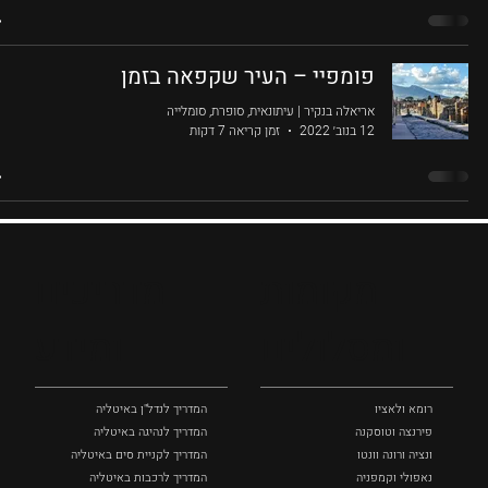
פומפיי – העיר שקפאה בזמן
אריאלה בנקיר | עיתונאית, סופרת, סומלייה
12 בנוב׳ 2022
זמן קריאה 7 דקות
מקומות
מדריכים
ומסלולים
ומידע
רומא ולאציו
המדריך לנדל"ן באיטליה
פירנצה וטוסקנה ‏
המדריך לנהיגה באיטליה
ונציה ורונה וונטו
המדריך לקניית סים באיטליה
נאפולי‏ וקמפניה
המדריך לרכבות באיטליה