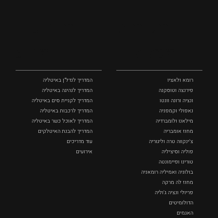
מקומות
מדריכים
ומסלולים
ומידע
רומא ולאציו
המדריך לנדל"ן באיטליה
פירנצה וטוסקנה ‏
המדריך לנהיגה באיטליה
ונציה ורונה וונטו
המדריך לקניית סים באיטליה
נאפולי‏ וקמפניה
המדריך לרכבות באיטליה
מילאנו ולומברדיה
המדריך לאוכל כשר באיטליה
מחוז אומבריה
המדריך להבנת האיטלקים
צ'ינקווה טרה וליגוריה
עוד מדריכים
פוליה וסיציליה ‏
אירועים
טורינו ופיימונטה
בולוניה ואמיליה רומאניה
מחוז לה מרקה
פריולי ונציה ג'וליה
הדולומיטים
האגמים