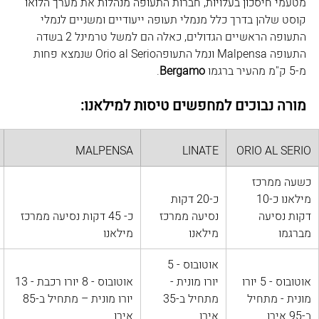
מטעמי חיסכון בעלויות, חברות התעופה מנהלות את מערך הלואו 
קוסט שלהן בדרך כלל מנמלי תעופה ייעודיים ומשניים לנמלי 
התעופה הראשיים הגדולים, כאלה הם למשל טרמינל 2 בשדה 
התעופה Malpensa ונמל התעופהOrio al Serio שנמצא פחות 
מ-5 ק"מ מהעיר ברגמו 
Bergamo
. 
מורה נבוכים למחפשים טיסות למילאנו:
​MALPENSA
​LINATE
ORIO AL SERIO
כשעה ממרכז 
מילאנו כ-10 
כ-20 דקות 
דקות נסיעה 
נסיעה ממרכז 
כ- 45 דקות נסיעה ממרכז 
מברגמו 
מילאנו 
מילאנו
​אוטובוס - 5 
אוטובוס - 5 יורו 
יורו מונית - 
אוטובוס - 8 יורו רכבת - 13 
מונית - מתחיל 
מתחיל ב-35 
יורו מונית – מתחיל ב-85 
ב-95 אירו 
אירו
אירו