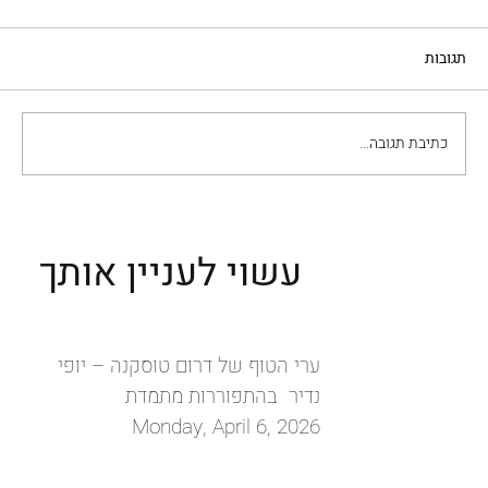
תגובות
כתיבת תגובה...
העיר ויצ׳נזה: האדריכלות של פאלאדיו והזהות
שמסתתרת מעבר לה
עשוי לעניין אותך
ערי הטוף של דרום טוסקנה – יופי
נדיר בהתפוררות מתמדת
Monday, April 6, 2026