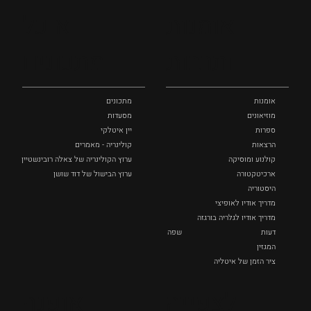
איטליה הנסתרת
אומנות
אוכל
כל המקומות
ותרבות
ומתכונים
אומנות
מתכונים
מוזיאונים
מסעדות
ספרות
יין איטלקי
הרצאות
קולינריה - מאמרים
קולנוע ומוסיקה
ערוץ הקולינריה של צאלה רובינשטיין
ארכיטקטורה
ערוץ הבישול של דוד שושן
היסטוריה
מדריך אודיו לאופיצי
מדריך אודיו לגלריה בורגזה
דעות
שפה
המגזין
ציר הזמן של איטליה
לצפייה
אופנה