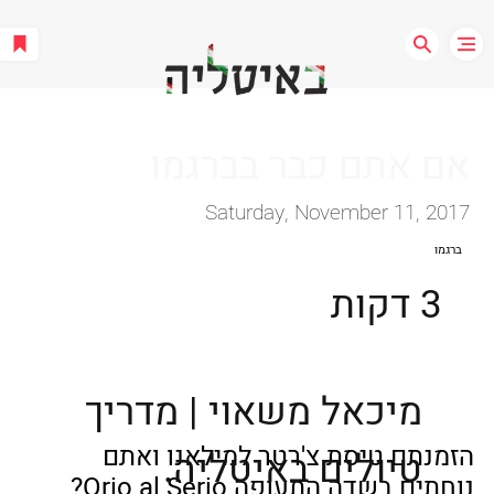
אם אתם כבר בברגמו
Saturday, November 11, 2017
ברגמו
3 דקות
מיכאל משאוי | מדריך
הזמנתם טיסת צ'רטר למילאנו ואתם 
טיולים באיטליה.
נוחתים בשדה התעופה Orio al Serio? 