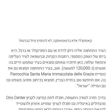
קאסונצ'לי אלא ברגאמאסקה, לא להחמיץ טיול בברגמו! 
העיר התחתונה אליה ניתן לרדת או עם הפוניקולר או ברגל, היא 
ביתו של השוק הססגוני, רחובות הקניות, ובהשוואה לעיר העליונה 
והמאוד שלווה, כאן תיזכרו שאתם נמצאים בעיר שממש חיים בה 
אנשים (כ-120,000 למעשה). אגב, בעיר התחתונה תמצאו גם את 
כנסיית Parrocchia Santa Maria Immacolata delle Grazie 
בה, אם תחפשו טוב בחזית הבניין, תמצאו בכיתוב מוזהב משפט ובו 
גם המילה "ישראל".
בדרך חזרה לשדה התעופה, תוכלו לתת קפיצה לקניון Orio Center 
מהגדולים באיטליה ובו תוכלו לערוך שופינג אחרון ולהצטייד 
לקראת הטיסה במזון, שהרי בטיסת הלאו קוסט שפרגנתם 