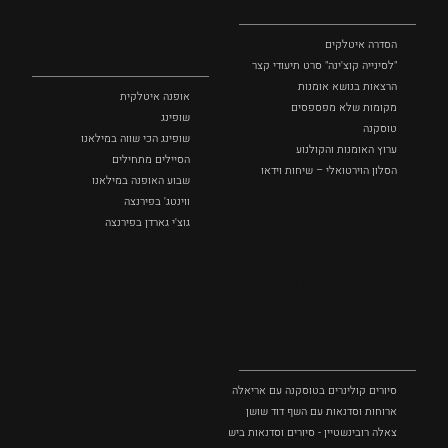
ושופינג
הסדרה איטלקים
"לסינייה קוצ'ינה" סרט תיעודי קצר
הרצאות בנושא אומנות
אופנה איטלקית
מקומות שלא מפספסים
שופינג
טוסקנה
שופינג הכי שווה במילאנו
ערוץ האומנות והקולנוע
הסיילים מתחילים
הסלון הוירטואלי – שיחות וידאו
שבוע האופנה במילאנו
ווינטג' בפירנצה
גוצ'י גארדן בפירנצה
סיורים
וסדנאות
סיורים קולינרים בטוסקנה עם אריאלה בנקיר
ארוחות וסדנאות עם השף דוד שושן
צאלה רובינשטיין - סיורים וסדנאות בישול בטוסקנה