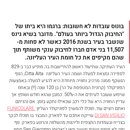
בונוס עובדות לא חשובות: ברגמו היא ביתו של 
"החיבוק הגדול ביותר בעולם". מדובר בשיא גינס 
שנשבר בעיר בשנת 2016 כאשר לא פחות מ- 
11,507 בני אדם חברו לחיבוק ענקי משותף תוך 
שהם מקיפים את כל חומת העיר העליונה.
העיר העתיקה שתיעוד ראשון להתיישבות בה מופיע כבר ב-829 
לספירה נמצאת למעלה ושמה העיר העליונה  Citta Alta, הנוף 
הנשקף ממנה מרהיב וחוויה מיוחדת היא להגיע למעלה באמצעות 
הפוניקולר (קרונית המטפסת על הר) בן 120 שנה (!!) ובאחוז 
שיפוע שעובר לעיתים את ה-50%. כמובן שהוא חודש ושופץ אך 
עדיין החוויה היא של כלי רכב שכאילו נתקע בזמן. אם נהניתם 
ואתם רוצים עוד, תוכלו להמשיך לפוניקולר העליון 
FUNICOLARE 
DI SAN VIGILIO
 שייקח אתכם עד לפארק המבצר בו תוכלו לבקר 
בצריח ובעמדות התצפית וליהנות מהשלווה והרוגע בפארק. נוף 
יפה לא פחות נשקף משער סאן ג'יאקומו San Giacomo ממנו 