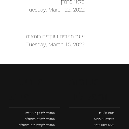
פלאן פרמזן
Tuesday, March 22, 2022
עוגת תפוזים ושקדים רומאית
Tuesday, March 15, 2022
מקומות
מדריכים
ומסלולים
ומידע
רומא ולאציו
המדריך לנדל"ן באיטליה
פירנצה וטוסקנה ‏
המדריך לנהיגה באיטליה
ונציה ורונה וונטו
המדריך לקניית סים באיטליה