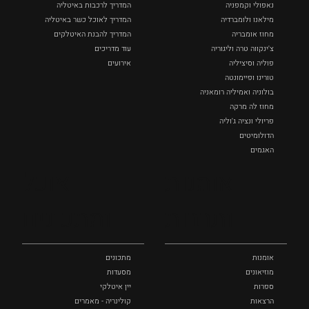
נאפולי‏ וקמפניה
המדריך לרכבות באיטליה
מילאנו ולומברדיה
המדריך לאוכל כשר באיטליה
מחוז אומבריה
המדריך להבנת האיטלקים
צ'ינקווה טרה וליגוריה
עוד מדריכים
פוליה וסיציליה ‏
אירועים
טורינו ופיימונטה
בולוניה ואמיליה רומאניה
מחוז לה מרקה
פריולי ונציה ג'וליה
הדולומיטים
האגמים
איטליה הנסתרת
אומנות
אוכל
כל המקומות
ותרבות
ומתכונים
אומנות
מתכונים
מוזיאונים
מסעדות
ספרות
יין איטלקי
הרצאות
קולינריה - מאמרים