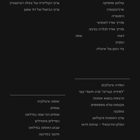
קולנוע ומוסיקה
ערוץ הקולינריה של צאלה רובינשטיין
ארכיטקטורה
ערוץ הבישול של דוד שושן
היסטוריה
מדריך אודיו לאופיצי
מדריך אודיו לגלריה בורגזה
דעות
שפה
המגזין
ציר הזמן של איטליה
לצפייה
אופנה
ושופינג
הסדרה איטלקים
"לסינייה קוצ'ינה" סרט תיעודי קצר
הרצאות בנושא אומנות
אופנה איטלקית
מקומות שלא מפספסים
שופינג
טוסקנה
שופינג הכי שווה במילאנו
ערוץ האומנות והקולנוע
הסיילים מתחילים
הסלון הוירטואלי – שיחות וידאו
שבוע האופנה במילאנו
ווינטג' בפירנצה