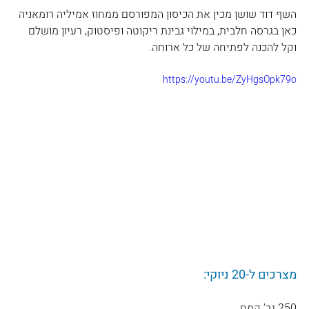
השף דוד שושן מכין את הכיסון המפורסם ממחוז אמיליה רומאניה 
כאן בגרסה חלבית, במילוי גבינת ריקוטה ופיסטוק, רעיון מושלם 
וקל להכנה לפתיחה של כל ארוחה.
https://youtu.be/ZyHgsOpk79o
מצרכים ל-20 ניוקי:
250 גר' קמח