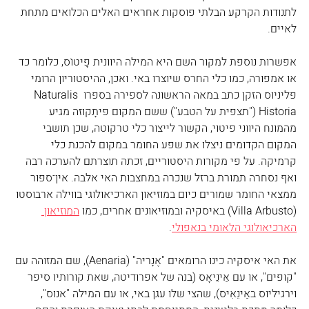
לתנודות הקרקע הבלתי פוסקות אחראים האלים הכלואים מתחת 
לאיים.
אפשרות נוספת למקור השם היא המילה היוונית פָיטוֹס, כלומר כד 
או אמפורה, כמו כלי החרס שיוצרו באי. ואכן, ההיסטוריון הרומי 
פליניוס הזקן כתב במאה הראשונה לספירה בספרו Naturalis 
Historia ("תצפית על הטבע") ששם המקום פּיתָקוּזה מגיע 
מהמונח היווני פיטוי, הקשור לייצור כלי טרקוטה, שכן תושבי 
המקום הקדומים ניצלו את שפע החומר במקום להכנת כלי 
קרמיקה. על פי מקורות היסטוריים, זכתה תוצרתם להערכה רבה 
ואף נסחרה תמורת ברזל שנכרה במחצבות האי אלבה. אין־ספור 
ממצאי החומר שמורים כיום במוזיאון הארכיאולוגי בווילה ארבוסטו 
(Villa Arbusto) באיסקיה ובמוזיאונים אחרים, כמו 
המוזיאון 
הארכיאולוגי הלאומי בנאפולי
.
את האי איסקיה כינו הרומאים "אֶנָריה" (Aenaria), שם המזוהה עם 
"קופים", או עם אַינֵיאָס (בנה של אפרודיטה, שאת קורותיו סיפר 
וירגיליוס באַינֵאִיס), שהצי שלו עגן באי, או עם המילה "אנוס", 