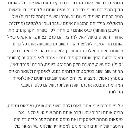
הרומית), בנו של זאוס. הגיבור ניצח בקלות את השניים, תלה אותם 
הפוך מרגליהם משני צדי מוט והעמיס אותם על כתפיו. כשראשם 
מטה הבחינו השניים בישבנו השחור והשעיר (סמל לגבריות) של 
הראקלס. בילדותם התנבאה אימם שגבר ושמו מלמפיגו (מילולית 
– הישבן השחור) יביס אותם יום אחד. לכן, כשראו הקרקופים את 
אחוריו השזופים של האל למחצה, הם פרצו בצחוק. הראקלס שאל 
אותם מה הסיבה לעליצות הזו, ותשובתם שעשעה אותו כל כך עד 
ששחרר אותם. אולם, גם אחר כך לא היטיבו הנוכלים את דרכם, 
וזאוס הזועם הפך אותם לקופים וגירש אותם לאי פּיתָקוּזה (ביוונית 
"קוף"). למעשה, לטענת חלק מההיסטוריונים, המונח "פיתקוזאי", 
החוזר שוב ושוב בטקסטים קדומים בנוגע לאיסקיה ולשאר האיים 
במפרץ נאפולי, מצביע על יחס המתיישבים היוונים לאוכלוסייה 
המקומית ומבטא את תחושת העליונות שלהם כלפי תושבי 
הקולוניה.
על פי מיתוס יווני אחר, זאוס נלחם בשני טיטאנים, טיפאוס ומימס, 
הביס אותם ובתור עונש קבר אותם תחת שני גושי סלע –את 
טיפאוס מתחת לאיסקיה ואת מימס מתחת לפרוצ'ידה. זה היה 
ההסבר של היוונים הקדמונים למסתורין הוולקני של האזור כולו – 