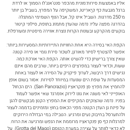
אליו באמצעות סירות־מונית מהכפר סנט'אנג'לו הסמוך או לרדת 
ברגל מגבעת כף קיָארִיטוֹ, המשקיפה על המפרץ, בשביל בן יותר 
מ־250 מדרגות. השביל אינו קל, אבל הנוף השמימי המתגלה 
בהדרגה מפצה עליו: נדמה שהעדן מתמזג בתופת, סילוני קיטור 
בוקעים מהקרקע ובעונות הקרות נוצרת אווירה מיסטית ומעורפלת.
הקפת האי בסירה היא אחת החוויות התיירותיות המסעירות ביותר: 
אפשר להצטרף לסיור מאורגן, לשכור סירת גומי או סירה קטנה 
שאין צורך ברישיון כדי להשיט אותה. הקפת האי אורכת כמה 
שעות, וכדאי לעצור במפרצים היפים ביותר, שרבים מהם אינם 
נגישים דרך היבשה, לערוך פיקניק על הסירה או לעצור באחת 
המסעדות על שפת הים שנועדו במיוחד לסירות. אסור בשום אופן 
להחמיץ את מפרץ סן פנקראציו (San Pancrazio). הים הכחול 
האופייני לאי משנה את גונו לירוק אזמרגד שאי אפשר לעמוד 
בפניו. נדמה שהצוקים המקיפים את המפרץ הקטן מבקשים להגן 
על פינת גן העדן הקטנה מפני הכאוס בחוץ ומזמינים בדממה לעצור 
ולהתערסל בחיבוק נעים ומרגיע. הטבילה במי הבדולח הירוקים 
למרגלות כף סן פנקראציו מרוממת את הנפש ומרגיעה את הרוח. 
לא כדאי לוותר על עצירה במערת הקוסם (Grotta del Mago). על 