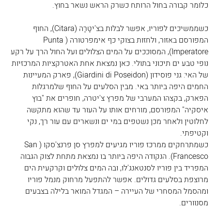
כלומר קבורה בחול הרותח כשרק הראש נשאר בחוץ.
כשממשיכים לפוריו, אפשר לבלות בצ'יטָרָה (Citara), החוף 
המפורסם באזור, ולחזות בצוקי כף אימפרטורה (Punta 
Imperatore), המסוככים על המים הצלולים ועל החול הרך על רקע 
נופי טבע ים תיכוני בתולי. כאן נמצאת אחת האטרקציות המרכזיות 
של האי: גני פוסידון (Giardini di Poseidon), פארק המעיינות 
החמים היפה ביותר באי. מבין הסלעים על החוף שלמרגלות 
הפארק, בקצהו המערבי של מפרץ צ'יטרה, חופרים את "בוץ 
איסקיה" המפורסם, מורחים אותו על העור עד שהוא מתקשה 
לחלוטין ולאחר מכן נשטפים במי ים ונשארים עם עור רך, נקי 
וקטיפתי.
כשמתרחקים ממרכז פוריו מגיעים למפרץ סן פרנצ'סקו (San 
Francesco). הנקודה היפה ביותר בו נמצאת מתחת לצוק הגבוה 
המפריד בין פוריו לסנטאנג'לו, ובה המים צלולים וקרקעית הים 
מרוצפת בסלעים גדולים. אפשר להתפעל מרחוק מנמל פוריו 
ומהסמל המסחרי של העיירה – המגדל המואר בלילה בצבעים 
מסנוורים.