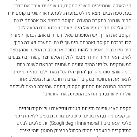
פי האגדה שמספרים תושבי המקום, זוג שייטים איבד את דרכו 
בעת סערה בים ומצא מקלט במערה. לפתע ראו השניים קוסם יורד 
מחור שנחצב בתקרת המערה. הקוסם הבטיח את אהבתם לנצח 
והגן עליהם מפני זעפו של הים. לאחר שנרגע הים הראה להם 
הקוסם את הדרך. יש הטוענים שאלו הנודרים אהבה בתוך המערה 
יזכו בברכת הקוסם ואהבתם תימשך לנצח. המערה פעורה בתוך 
קיר סלע גבוה, ואפשר לזהות בתוכה את שכבות הסלע שמהן נוצר 
לאיטו האי. האור החודר מבעד לחלון הסלע יוצר קשת רבת צבעים 
המשתקפת על פני המים וגווניה משתנים בהתאם לשעה ביום. 
נדמה שהציטוט מהרומן "החוף הלוהט" מאת וילבר סמית' מיטיב 
לתאר את התחושה במקום: "המים זרחו בלהבות מעולם אחר, 
הדממה מסגרה את החיזיון הקסום, דממה שהייתה הצצה לעולמם 
של החירשים, נוף מרהיב המשתק את החושים".
הקפת האי שופעת חזיונות קטנים ונפלאים של צוקים וכפים 
הבוקעים מהים, הלובשים ופושטים צורות וצבעים ללא הרף כמו 
סלעי הנאהבים (Scogli degli Innamorati), זוג סלעים לבנים 
המזדקרים ממעמקי מהים הכחול בחיבוק מסוגנן. זוהי יצירה 