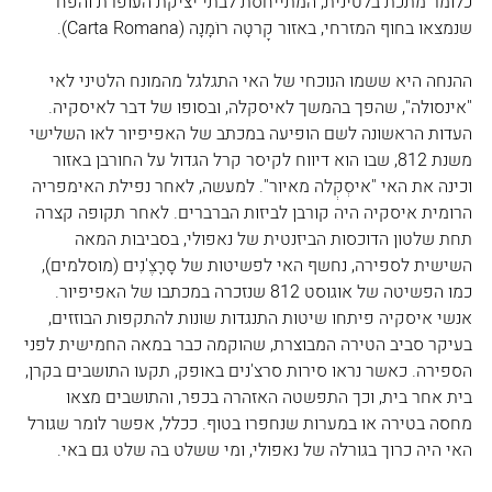
כלומר מתכת בלטינית, המתייחסת לבתי יציקת העופרת והפח 
שנמצאו בחוף המזרחי, באזור קָרטָה רוֹמָנָה (Carta Romana).
ההנחה היא ששמו הנוכחי של האי התגלגל מהמונח הלטיני לאי 
"אינסולה", שהפך בהמשך לאיסקלה, ובסופו של דבר לאיסקיה. 
העדות הראשונה לשם הופיעה במכתב של האפיפיור לאו השלישי 
משנת 812, שבו הוא דיווח לקיסר קרל הגדול על החורבן באזור 
וכינה את האי "איסְקְלה מאיור". למעשה, לאחר נפילת האימפריה 
הרומית איסקיה היה קורבן לביזות הברברים. לאחר תקופה קצרה 
תחת שלטון הדוכסות הביזנטית של נאפולי, בסביבות המאה 
השישית לספירה, נחשף האי לפשיטות של סָרָצֶ'נִים (מוסלמים), 
כמו הפשיטה של אוגוסט 812 שנזכרה במכתבו של האפיפיור. 
אנשי איסקיה פיתחו שיטות התנגדות שונות להתקפות הבוזזים, 
בעיקר סביב הטירה המבוצרת, שהוקמה כבר במאה החמישית לפני 
הספירה. כאשר נראו סירות סרצ'נים באופק, תקעו התושבים בקרן, 
בית אחר בית, וכך התפשטה האזהרה בכפר, והתושבים מצאו 
מחסה בטירה או במערות שנחפרו בטוף. ככלל, אפשר לומר שגורל 
האי היה כרוך בגורלה של נאפולי, ומי ששלט בה שלט גם באי.