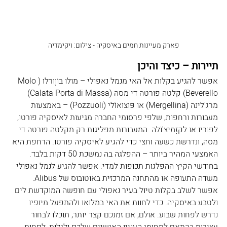
פארק מעיינות חמים באיסקיה - צילום: ויקימדיה
תיירות – כיצד והיכן
אפשר להגיע בקלות אל האי מנמל נאפולי – מולו בּוֹוֶורלו (Molo 
Beverello) קלטה פורטה די מסה (Calata Porta di Massa) 
מרג'לינה (Mergellina) או פּוצוּאוֹלי (Pozzuoli) – באמצעות 
מעבורות ורחפות, שלפי פרסומי החברה מגיעות לאיסקיה פורטו, 
לפוריו או לקזָמיצ'וֹלה. המעבורות מפליגות רק מקלטה פורטה די 
מסה, ונדרשת כשעה וחצי כדי להגיע לאיסקיה פורטו. הרחפת היא 
האמצעי המהיר ביותר – ההפלגה בה נמשכת 50 דקות בלבד. 
בחודשי הקיץ ההפלגות תכופות למדי. אפשר להגיע לנמל נאפולי 
משדה התעופה או מהתחנה המרכזית באוטובוס של Alibus. 
אפשר לשלב בקלות טיול בעיר נאפולי עם חופשה המוקדשת לים 
ולטבע באיסקיה. כדי לחוות את האי במלואו ולהתפעל מיופיו 
נדרש לפחות שבוע. אולם, אם זמנכם קצר יותר, תוכלו לבחור 