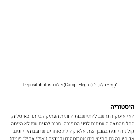
"קָמְפִּי פּלֶגרֵיי" (Campi Flegrei) צילום: Depositphotos
היסטוריה
האי איסקיה נחשב להתיישבות היוונית העתיקה ביותר באיטליה, 
החל מהמאה השמינית לפני הספירה. סביר להניח שזו לא הייתה 
קולוניה יוונית במובן הצר, אלא קהילת סוחרים שרובם היו יוונים, 
אך חיו בה גם מתיישבים אטרוסקים ופניקים (ואולי אפילו פונים) 