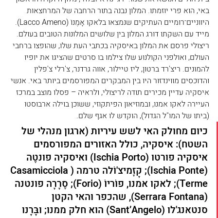
באי, הוא פרי יוזמתו. המלון נבנה בתור הרחבה של המרחצאות 
היווניים־רומיים העתיקים שנמצאו בלאקו אָמֶנוֹ (Lacco Ameno). 
מייד עם השקתו דורג המלון בין שלושים המלונות הטובים בעולם. 
ריצולי פרסם את המלון באיסקיה בכתבי העת שלו, שהופצו ברחבי 
העולם, ואולפני הקולנוע שלו צילמו בו סרטים שהציגו את יופיו 
להמונים. ריצ'רד ברטון, ליז טיילור, אווה גרדנר, צ'רלי צ'פלין 
והדוכסים מווינדזור היו בין המבקרים המפורסמים ביותר באי. אנשי 
איסקיה עדיין מכירים תודה לריצולי, ולראיה – פסלו מוצב במרכז 
העיירה לאקו אמנו, ובמוזיאון הפיתקוזי, ששוכן בוילה ארבוסטו 
(ביתו של המו"ל הגדול), הוקדש לו אגף שלם.
כיום מחולק האי לשש עיריות (ארגון מנהלי של 
השטח): איסקיה, כולל האזורים המפורסמים 
איסקיה פורטו (Ischia Porto) ואיסקיה פונטֶה 
(Ischia Ponte); קָזָמיצ'וֹלה טרמה (Casamicciola 
Terme); לאקו אמנו, פוֹריוֹ (Forio); סֶרָרָה פונטנה 
(Serrara Fontana), שהכפר והאי הקטן 
סנטאנג'לו (Sant’Angelo) הוא חלק ממנו; ובָּרָנו 