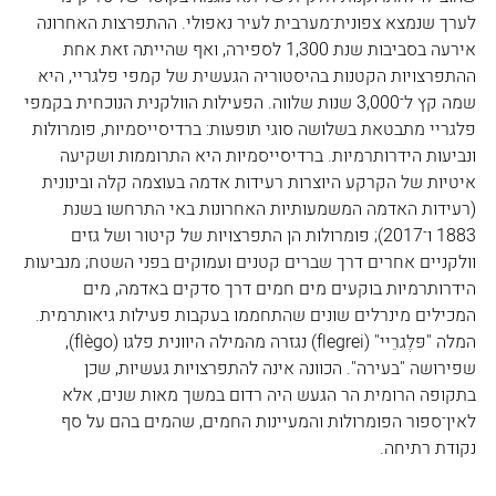
לערך שנמצא צפונית־מערבית לעיר נאפולי. ההתפרצות האחרונה 
אירעה בסביבות שנת 1,300 לספירה, ואף שהייתה זאת אחת 
ההתפרצויות הקטנות בהיסטוריה הגעשית של קמפי פלגריי, היא 
שמה קץ ל־3,000 שנות שלווה. הפעילות הוולקנית הנוכחית בקמפי 
פלגריי מתבטאת בשלושה סוגי תופעות: ברדיסייסמיות, פומרולות 
ונביעות הידרותרמיות. ברדיסייסמיות היא התרוממות ושקיעה 
איטיות של הקרקע היוצרות רעידות אדמה בעוצמה קלה ובינונית 
(רעידות האדמה המשמעותיות האחרונות באי התרחשו בשנת 
1883 ו־2017); פומרולות הן התפרצויות של קיטור ושל גזים 
וולקניים אחרים דרך שברים קטנים ועמוקים בפני השטח; מנביעות 
הידרותרמיות בוקעים מים חמים דרך סדקים באדמה, מים 
המכילים מינרלים שונים שהתחממו בעקבות פעילות גיאותרמית. 
המלה "פּלֶגרֵיי" (flegrei) נגזרה מהמילה היוונית פלגו (flègo), 
שפירושה "בעירה". הכוונה אינה להתפרצויות געשיות, שכן 
בתקופה הרומית הר הגעש היה רדום במשך מאות שנים, אלא 
לאין־ספור הפומרולות והמעיינות החמים, שהמים בהם על סף 
נקודת רתיחה.