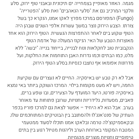
מגמה. האזור מאופיין בצמחייה ים תיכונית ובאבני טוף ירוק, סלע 
וולקני המרכיב גם את "סלעי הנאהבים" ואת סלע "הפטרייה" 
(Fungo) המפורסם במרכז מפרץ לאקו אמנו, הנקרא כך בשל 
צורתו. הצבע הירוק נוצר במשך עשרות אלפי השנים שבהן היה 
הטוף שקוע בים לאחר ההתפרצות הגעשית. הטוף הירוק הוא אחד 
מאוצרות הטבע של האי: הניקוז המעולה של אדמת הטוף 
הנקבובית טוב לחקלאות ונוח לבנייה, בייחוד בנייה "יבשה" ללא 
מלט, כמו הבתים וכמו גדרות האבן התוחמות את החלקות, ועל 
מדרונות אפומאו אף נחצבו כנסיות בסלע הטוף הירוק.
אבל לא רק טבע יש באיסקיה. החיים לא נעצרים עם שקיעת 
החמה, ויש לא מעט מקומות בילוי. המרכז השוקק ביותר באי נמצא 
באיסקיה פורטו, היעד המועדף על הצעירים, ובו שפע ברים, 
פאבים, מסעדות, גלידריות וחנויות, שרובן פתוחות עד מאוחר 
בערב. אבל הוא לא היחיד – אפשר לצאת גם למרכז פוריו בכפר 
העתיק של סנט'אנג'לו ולהסתובב בין הבוטיקים המתוחכמים שלו; 
ובקאסמיקוצ'לה טרמה ובלאקו אמנו תוכלו לסעוד ממטעמי 
המטבח המקומי בארוחת הערב וליהנות מטיול רגוע בין בתים 
טיפוסיים וחנויות מוצרים מקומיות.