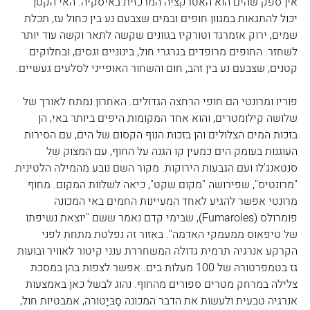
אין ספק שהים הוא האטרקציה המרכזית באיסקיה. האי הקטן 
יכול להתגאות במגוון חופים ובמים שצבעם נע בין כחול עז, תכלת 
שמים, ירוק אזמרגד וטורקיז בגוונים שקשה לתאר וקשה עוד יותר 
לשחזר. החופים מרופדים בגרגרי חול, בינוניים וגסים, ובחלוקים 
קטנים, שצבעם נע בין זהב, חום והשחור האופייני לסלעים געשיים.
פוריו ומרונטי הם חופי הרחצה הגדולים. האחרון נמתח לאורך של 
שלושה קילומטרים, והוא אחד המקומות היפים ביותר באי, הן 
בזכות המים הצלולים והן בזכות הנוף הקסום של הים, עם הסירות 
העוגנות בעומק הים כמעין קו הגנה על החוף, עם המצוק של 
סנטאנג'לו ועם הגבעות הירוקות. מקור השם נובע מהמילה הלטינית 
"מרונטיס", שפירושה "מקום שקט", כיאה לשלוות המקום. מחוף 
מרונטי אפשר להגיע לאחד המעיינות החמים באי המכונה 
פומרולס (Fumaroles), שבימי קדם נאמר ששם "יוצאת נשיפתו 
של טיפאוס ממעמקי האדמה". באזור זה נפלטת מתחת לפני 
הקרקע אנרגיה תרמית גדולה המשחררת ענני קיטור לאוויר ובועות 
גז בטמפרטורה של 100 מעלות בים. אפשר לצפות בהן במסכת 
צלילה במרחק מטרים ספורים מהחוף. נהוג לבשל כאן באמצעות 
אנרגיה טבעית ולעשות את הדבר המכונה סָבּיָטוּרה, אמבטיות חול, 