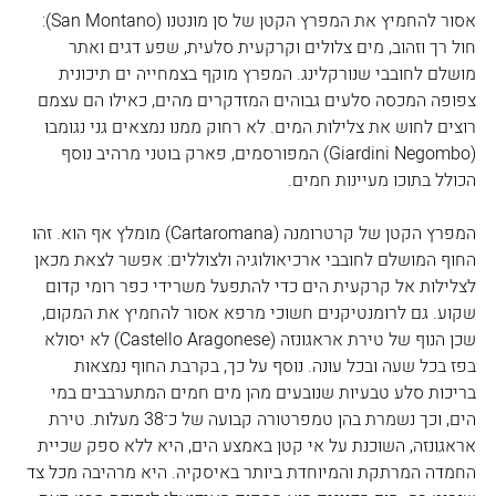
אסור להחמיץ את המפרץ הקטן של סן מונטנו (San Montano): 
חול רך וזהוב, מים צלולים וקרקעית סלעית, שפע דגים ואתר 
מושלם לחובבי שנורקלינג. המפרץ מוקף בצמחייה ים תיכונית 
צפופה המכסה סלעים גבוהים המזדקרים מהים, כאילו הם עצמם 
רוצים לחוש את צלילות המים. לא רחוק ממנו נמצאים גני נגומבו 
(Giardini Negombo) המפורסמים, פארק בוטני מרהיב נוסף 
הכולל בתוכו מעיינות חמים.
המפרץ הקטן של קרטרומנה (Cartaromana) מומלץ אף הוא. זהו 
החוף המושלם לחובבי ארכיאולוגיה ולצוללים: אפשר לצאת מכאן 
לצלילות אל קרקעית הים כדי להתפעל משרידי כפר רומי קדום 
שקוע. גם לרומנטיקנים חשוכי מרפא אסור להחמיץ את המקום, 
שכן הנוף של טירת אראגונזה (Castello Aragonese) לא יסולא 
בפז בכל שעה ובכל עונה. נוסף על כך, בקרבת החוף נמצאות 
בריכות סלע טבעיות שנובעים מהן מים חמים המתערבבים במי 
הים, וכך נשמרת בהן טמפרטורה קבועה של כ־38 מעלות. טירת 
אראגונזה, השוכנת על אי קטן באמצע הים, היא ללא ספק שכיית 
החמדה המרתקת והמיוחדת ביותר באיסקיה. היא מרהיבה מכל צד 