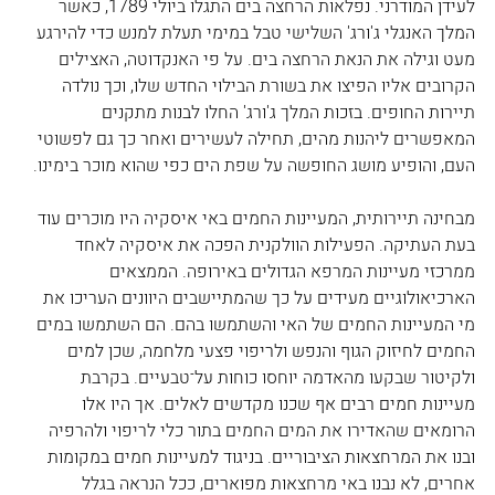
לעידן המודרני. נפלאות הרחצה בים התגלו ביולי 1789, כאשר 
המלך האנגלי ג'ורג' השלישי טבל במימי תעלת למנש כדי להירגע 
מעט וגילה את הנאת הרחצה בים. על פי האנקדוטה, האצילים 
הקרובים אליו הפיצו את בשורת הבילוי החדש שלו, וכך נולדה 
תיירות החופים. בזכות המלך ג'ורג' החלו לבנות מתקנים 
המאפשרים ליהנות מהים, תחילה לעשירים ואחר כך גם לפשוטי 
העם, והופיע מושג החופשה על שפת הים כפי שהוא מוכר בימינו.
מבחינה תיירותית, המעיינות החמים באי איסקיה היו מוכרים עוד 
בעת העתיקה. הפעילות הוולקנית הפכה את איסקיה לאחד 
ממרכזי מעיינות המרפא הגדולים באירופה. הממצאים 
הארכיאולוגיים מעידים על כך שהמתיישבים היוונים העריכו את 
מי המעיינות החמים של האי והשתמשו בהם. הם השתמשו במים 
החמים לחיזוק הגוף והנפש ולריפוי פצעי מלחמה, שכן למים 
ולקיטור שבקעו מהאדמה יוחסו כוחות על־טבעיים. בקרבת 
מעיינות חמים רבים אף שכנו מקדשים לאלים. אך היו אלו 
הרומאים שהאדירו את המים החמים בתור כלי לריפוי ולהרפיה 
ובנו את המרחצאות הציבוריים. בניגוד למעיינות חמים במקומות 
אחרים, לא נבנו באי מרחצאות מפוארים, ככל הנראה בגלל 