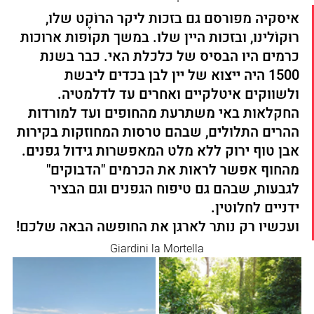
איסקיה מפורסם גם בזכות ליקר הרוֹקֶט שלו, 
רוּקוֹלינו, ובזכות היין שלו. במשך תקופות ארוכות 
כרמים היו הבסיס של כלכלת האי. כבר בשנת 
1500 היה ייצוא של יין לבן בכדים ליבשת 
ולשווקים איטלקיים ואחרים עד לדלמטיה. 
החקלאות באי משתרעת מהחופים ועד למורדות 
ההרים התלולים, שבהם טרסות המחוזקות בקירות 
אבן טוף ירוק ללא מלט המאפשרות גידול גפנים. 
מהחוף אפשר לראות את הכרמים "הדבוקים" 
לגבעות, שבהם גם טיפוח הגפנים וגם הבציר 
ידניים לחלוטין.
ועכשיו רק נותר לארגן את החופשה הבאה שלכם!
Giardini la Mortella