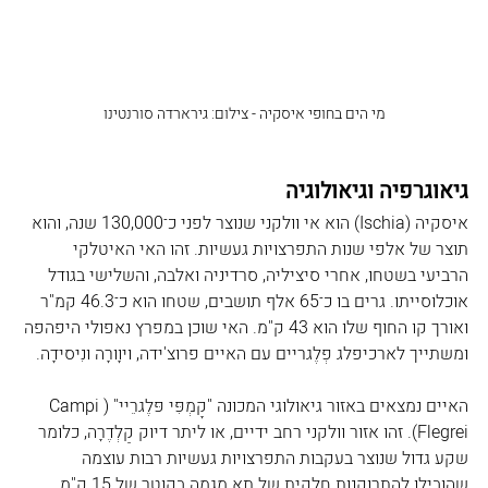
מי הים בחופי איסקיה - צילום: גירארדה סורנטינו
גיאוגרפיה וגיאולוגיה
איסקיה (Ischia) הוא אי וולקני שנוצר לפני כ־130,000 שנה, והוא 
תוצר של אלפי שנות התפרצויות געשיות. זהו האי האיטלקי 
הרביעי בשטחו, אחרי סיציליה, סרדיניה ואלבה, והשלישי בגודל 
אוכלוסייתו. גרים בו כ־65 אלף תושבים, שטחו הוא כ־46.3 קמ"ר 
ואורך קו החוף שלו הוא 43 ק"מ. האי שוכן במפרץ נאפולי היפהפה 
ומשתייך לארכיפלג פְלֶגריים עם האיים פרוצ'ידה, ויוָורָה ונִיסידָה.
האיים נמצאים באזור גיאולוגי המכונה "קָמְפִּי פּלֶגרֵיי" (Campi 
Flegrei). זהו אזור וולקני רחב ידיים, או ליתר דיוק קַלְדֶרָה, כלומר 
שקע גדול שנוצר בעקבות התפרצויות געשיות רבות עוצמה 
שהובילו להתרוקנות חלקית של תא מגמה בקוטר של 15 ק"מ 