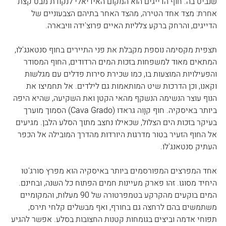
שנביט בה. חוף הדייגים הוא המקום האידיאלי לנקודת מבט קצת 
אחרת: מצד אחד הטירה, מהצד האחר בתיהם הצבעוניים של 
הדייגים, והרחק ברקע צלליות האיים פרוצ'ידה וויבארה.
תצפית מקסימה נוספת מקבלת את פני התיירים בחוף סנטאנג'לו, 
המתאים מאוד למשפחות בזכות המים הרדודים, החוף המסודר 
והפעילויות המוצעות בו, כמו שכירת סירות פדלים עם מגלשות 
וקאנו, וכן הדרכות שיט המותאמות גם לילדים. אל תחמיצו את 
הנוף עוצר הנשימה הנשקף מהאי הקטן ואת השקיעה, שהיא היפה 
ביותר באיסקיה. חוף קוָוה גראדו (Cava Grado) הסמוך מוערך 
בעיקר בזכות הים הצלול, שכאילו נחצב מתוך הסלע הלבן. מגיעים 
אל החוף הזעיר בטור מדרגות היורדות מהדרך המובילה אל הכפר 
העתיק סנטאנג'לו.
אחד המפרצים המפורסמים ביותר באיסקיה הוא מפרץ סורג'טו 
היחיד מסוגו. זהו פארק מעיינות חמים הפתוח כל השנה, ובחינם. 
המים בוקעים מהקרקע בטמפרטורה של 90 מעלות, והמקומיים 
משתמשים בהם לרחצה גם בחורף, ואף מבשלים קלחי תירס, 
תפוחי אדמה וביצים בגומחות קטנות החצובות בסלע. אפשר להגיע 