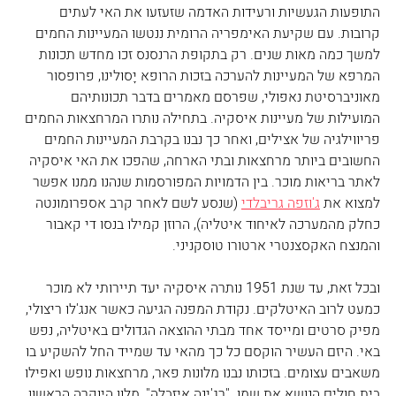
התופעות הגעשיות ורעידות האדמה שזעזעו את האי לעתים 
קרובות. עם שקיעת האימפריה הרומית ננטשו המעיינות החמים 
למשך כמה מאות שנים. רק בתקופת הרנסנס זכו מחדש תכונות 
המרפא של המעיינות להערכה בזכות הרופא יָסולינו, פרופסור 
מאוניברסיטת נאפולי, שפרסם מאמרים בדבר תכונותיהם 
המועילות של מעיינות איסקיה. בתחילה נותרו המרחצאות החמים 
פריווילגיה של אצילים, ואחר כך נבנו בקרבת המעיינות החמים 
החשובים ביותר מרחצאות ובתי הארחה, שהפכו את האי איסקיה 
לאתר בריאות מוכר. בין הדמויות המפורסמות שנהנו ממנו אפשר 
למצוא את 
ג'וזפה גריבלדי
 (שנסע לשם לאחר קרב אספרומונטה 
כחלק מהמערכה לאיחוד איטליה), הרוזן קמילו בנסו די קאבור 
והמנצח האקסצנטרי ארטורו טוסקניני.
ובכל זאת, עד שנת 1951 נותרה איסקיה יעד תיירותי לא מוכר 
כמעט לרוב האיטלקים. נקודת המפנה הגיעה כאשר אנג'לו ריצולי, 
מפיק סרטים ומייסד אחד מבתי ההוצאה הגדולים באיטליה, נפש 
באי. היזם העשיר הוקסם כל כך מהאי עד שמייד החל להשקיע בו 
משאבים עצומים. בזכותו נבנו מלונות פאר, מרחצאות נופש ואפילו 
בית חולים הנושא את שמו. "רג'ינה איזבלה", מלון היוקרה הראשון 