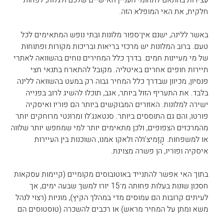
עצירות בהתאם לתחומי העניין האישיים שלכם ולגלות, לפחות 
חלקית, את האי המופלא הזה.
באשר ללינה, ישנם אין‏־ספור מלונות ובתי נופש המתאימים לכל 
טעם. ברוב המלונות יש מרכזי בריאות ובריכות מקורות ופתוחות 
של מי מעיינות חמים. בדרך כלל המחירים נוחים בהשוואה לאתרי 
תיירות חופים אחרים באיטליה. מקובל להתארח בתנאי חצי 
פנסיון, מכיוון שבדרך כלל המחיר גבוה רק במעט בהשוואה ללינה 
בלבד. את התעריף הזול ביותר, אגב, תוכלו להשיג לרוב בפנייה 
ישירה למלונות. האזורים המבוקשים ביותר הם פוריו ואיסקיה 
פורטו, והם גם התוססים ביותר. סנטאנג'לו ומרונטי מרוחקים יותר 
מהמרכזים הצפופים, ולכן מתאימים יותר למי שמחפש יותר שלווה 
או למשפחות. קָזָמיצ'וֹלה ולאקו אמנו, השוכנות בין העיירות 
איסקיה ופוריו, הן פשרה מצוינת.
בתוך האי אפשר להתנייד באוטובוסים מקומיים (קיימות עסקאות 
חסכון שונות בעלות פחותה מ־15 יורו למשך שבעה ימים, אך 
לעיתים קרובות הם עמוסים מדי במהלך הקיץ), מוניות (רצוי לנהל 
משא ומתן על המחיר מראש) או רכבים להשכרה (טוסטוסים הם 