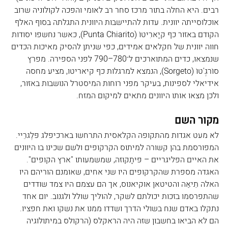
רבים. היא החלה בתור מרכז סחר רב לאומי והפכה לקולוניה שרוב 
אוכלוסייתה יוונית. עדות להתיישבות היוונית התגלתה בסוף האלף 
הקודם באזור כף קיָארִיטוֹ (Punta Chiarito), כאשר נחשפו יסודות 
חווה יוונית של חקלאים אמידים, כפי שניתן להסיק מאיכות הכדים 
שנמצאו, כדים המתוארכים ל־780–790 לפני הספירה. מפרץ 
סוֹרגֶ'טוֹ (Sorgeto), הנמצא למרגלות כף קיאריטו, מציע מחסה 
אידיאלי לספינות, בעיקר מפני רוחות המיסטרל הנושבות באזור, 
ולכן מצאו אותו היוונים מתאים למיקום המזח.
מקור השם
לא מעט אגדות מהתקופה הקלאסית התרחשו בארכיפלג פּלֶגרֵיי. 
המפורסמת בהן קשורה למיתוס הקרקופים ולשם שכינו בו היוונים 
את האיים הפליגריים – פּיתָקוּזה, שמשמעותו "ארץ הקופים". 
האגדה מספרת שהקרקופים היו שני אחים, שאומנם הוריהם היו 
האלה תֵיאַה והטיטאן אוקיאנוס, אך הם עצמם היו צמד שודדים 
שהתפרסמו בזכות יכולתם לשקר, להוליך שולל ולגנוב. יום אחד 
נתקלו באדם שנח בשולי הדרך ושדדו ממנו את נשקו ואת חפציו. 
הם לא הביאו בחשבון שזה היה הראקלס (הרקולס במיתולוגיה 