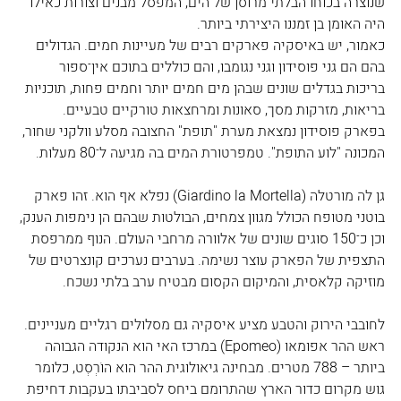
שנוצרה בכוחו הבלתי מרוסן של הים, המפסל מבנים וצורות כאילו 
היה האומן בן זמננו היצירתי ביותר.
כאמור, יש באיסקיה פארקים רבים של מעיינות חמים. הגדולים 
בהם הם גני פוסידון וגני נגומבו, והם כוללים בתוכם אין־ספור 
בריכות בגדלים שונים שבהן מים חמים יותר וחמים פחות, תוכניות 
בריאות, מזרקות מסך, סאונות ומרחצאות טורקיים טבעיים. 
בפארק פוסידון נמצאת מערת "תופת" החצובה מסלע וולקני שחור, 
המכונה "לוע התופת". טמפרטורת המים בה מגיעה ל־80 מעלות.
גן לה מורטלה (Giardino la Mortella) נפלא אף הוא. זהו פארק 
בוטני מטופח הכולל מגוון צמחים, הבולטות שבהם הן נימפות הענק, 
וכן כ־150 סוגים שונים של אלוורה מרחבי העולם. הנוף ממרפסת 
התצפית של הפארק עוצר נשימה. בערבים נערכים קונצרטים של 
מוזיקה קלאסית, והמיקום הקסום מבטיח ערב בלתי נשכח.
לחובבי הירוק והטבע מציע איסקיה גם מסלולים רגליים מעניינים. 
ראש ההר אפומאו (Epomeo) במרכז האי הוא הנקודה הגבוהה 
ביותר – 788 מטרים. מבחינה גיאולוגית ההר הוא הוֹרְסְט, כלומר 
גוש מקרום כדור הארץ שהתרומם ביחס לסביבתו בעקבות דחיפת 