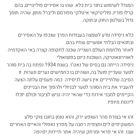
המגדל לשימוש בתור בית כלא. שהו בו אסירים פוליטיים, בהם 
קרלו פוריו, פוליטיקאי איטלקי מפורסם וליברל מתון, שהיה תומך 
גדול בשלטון החוק ובחוקה.
כלא ניסידה נודע לשמצה בעבודות הפרך שנכפו על האסירים 
ובתנאים הבלתי אנושיים שחיו בהם.
לאחר מלחמת העולם השנייה שכנה לתקופה קצרה באי האקדמיה 
לאווירונאוטיקה, השוכנת כיום בפוצואולי.
ניסידה הייתה גם בסיס של נאט"ו. בשנת 1934 נפתח בה בית סוהר 
לנוער שעדיין פועל בה, ושוהים בו כחמישים נערים ונערות. זו 
הסיבה שלתיירים אין גישה לניסידה. כמה פעמים עלתה הצעה 
להעביר את בית הסוהר לנוער לבניולי ולהפוך את הבניינים 
הקיימים למבני אירוח כדי שהאי יהיה נגיש לציבור וכולם יוכלו 
ליהנות מיופיו.
זהו אי בצורת סהר השופע ירק, והוא טומן בחובו צוקי סלע 
המשקיפים לים ותצפית רחבה על מפרץ נאפולי והאיים האחרים 
שבו. זהו אי פראי ומרתק שיהיה אתר תיירות יפהפה.