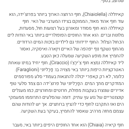
שנחצב בטוף.
קאיוללה (Chiaiolella), חוף הרחצה הארוך ביותר בפרוצ'ידה, הוא 
עוד חוף אהוד מאוד, הממוקם בצידו המערבי של האי. חוף 
קאיוללה הוא חוף מסודר ומאורגן בעל רצועות חול, מסעדות, 
מלונות וברים. הוא אחד החופים הפופולריים ביותר באי הודות לים 
הכחול הצלול. החוף ידידותי גם לילדים בזכות המים הרדודים. 
מהחוף נשקף נוף יפהפה של האיים ויוָארה ואיסקיה, ואסור 
להחמיץ את מופע השקיעה שמעלה כאן הטבע.
ליד קאיוללה נמצא חוף צ'ירָצ'ו (Ciraccio), חוף יחיד במינו שאחת 
האטרקציות היפות ביותר באי מצויה בו: פָרָליוני (Faraglioni). 
כלומר, לא רק קאפרי יכולה להתגאות בעמודי סלע מפורסמים 
המזדקרים מתך המים. הפָרָליוני של פרוצ'ידה הם צמד סלעי טוף 
אדירים שנוצרו בעקבות מפולת, חרוטים ומחורצים, כמו מעגלים 
קונצנטריים של גזע עץ עתיק. דומה שהסלעים התרוממו ממעמקי 
הים ואז התקרבו לחוף כדי להציץ ברוחצים. אך יש להודות שהם 
עצמם מחזה מרהיב שאסור להחמיץ, בעיקר בעת השקיעה.
חוף קיאיה (Chiaia) הוא אחד החופים היפים ביותר באי, מעבר 