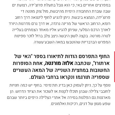
במפרצים אחרים באי, כי הוא גובל בתעלת פרוצ'ידה, רצועת ים 
שבה עוברת התחבורה הימית מהיבשת, מול צוק מונטה די 
פרוצ'ידה, הנמצא ביבשת. ניתן להגיע לחוף לינגואה דרך רחוב 
רומא, הרחוב הראשי של מרינה גרנדה, או דרך גרם מדרגות היורד 
לאורך הרכס הסלעי, שניתן להגיע אליו מאחד הצמתים בעלייה 
לטרה מורטה. בקצה לשון היבשה ניצב צלב ברזל לזכר ספינות 
המפרש הברבריות שהוטבעו במאה השבע־עשרה.
החוף התפרסם הודות לתיאורו בספר "האי של 
ארתורו", שכתבה 
אלזה מורנטה
, אחת הסופרות 
החשובות במחצית השנייה של המאה העשרים 
שספריה תורגמו ונקראו ברחבי העולם. 
נוסף על כך, ניתן לעסוק כאן בדיג תת־מימי. בחוף יש כמה חנויות 
לחובבי צלילה שבהן תוכלו לקנות או לשכור את הציוד הדרוש. הן 
מארגנות גם הפלגות בסירה אל אתרי הצלילה היפים ביותר שבהם 
שפע מגוון של דגים, רכיכות ואלמוגים.