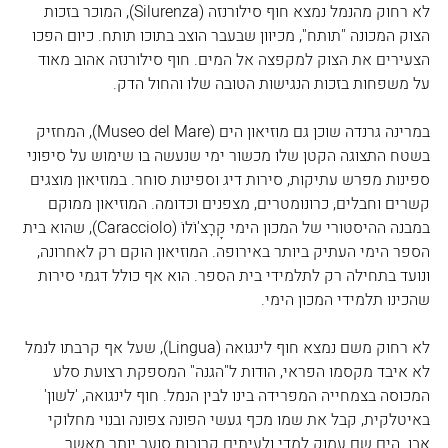
לא רחוק מהנמל נמצא חוף סילורנזה (Silurenza), המוכר בזכות 
הצוק המכונה "תותח", מכיוון שבעבר הוצב בתוכו תותח. כיום הפכו 
הצעירים את הצוק למקפצה אל המים. חוף סילורנזה אהוב מאוד 
על משפחות בזכות הנגישות הטובה שלו והחול הדק.
במרינה גרנדה שוכן גם מוזיאון הים (Museo del Mare), המחזיק 
בשטח התצוגה הקטן שלו מכשור ימי שנעשה בו שימוש על סיפוני 
ספינות מפרש עתיקות, סירות דיג וספינות סוחר. במוזיאון מוצגים 
קשרים וחבלים, כרונומטרים, מצפנים וכדומה. המוזיאון ממוקם 
במבנה ההיסטורי של המכון הימי קָרָצ'וֹלוֹ (Caracciolo), שהוא בית 
הספר הימי העתיק ביותר באירופה. המוזיאון הוקם רק לאחרונה, 
ונועד בתחילה רק לתלמידי בית הספר. הוא אף כולל דגמי סירות 
שהכינו תלמידי המכון הימי.
לא רחוק משם נמצא חוף לינגואה (Lingua), שעל אף קרבתו לנמל 
לא איבד מקסמו הפראי, הודות ל"הגנה" המספקת רצועת סלע 
המכוסה בצמחייה המפרידה בינו לבין הנמל. חוף לינגואה, 'לשון' 
באיטלקית, קבל את שמו מכף געשי הפונה צפונה ובנוי מחלוקי 
אבן. הים שם עמוק למדי ולעיתים קרובות סוער יותר מאשר 