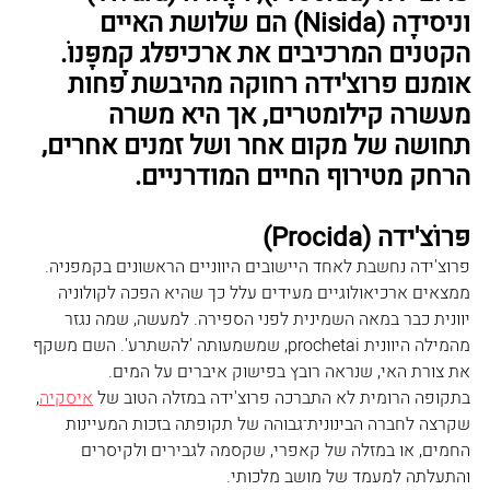
וניסידָה (Nisida) הם שלושת האיים 
הקטנים המרכיבים את ארכיפלג קָמפָּנוֹ.
אומנם פרוצ'ידה רחוקה מהיבשת פחות 
מעשרה קילומטרים, אך היא משרה 
תחושה של מקום אחר ושל זמנים אחרים, 
הרחק מטירוף החיים המודרניים.
פּרוֹצ'ידה (Procida)
פרוצ'ידה נחשבת לאחד היישובים היווניים הראשונים בקמפניה. 
ממצאים ארכיאולוגיים מעידים עלל כך שהיא הפכה לקולוניה 
יוונית כבר במאה השמינית לפני הספירה. למעשה, שמה נגזר 
מהמילה היוונית prochetai, שמשמעותה 'להשתרע'. השם משקף 
את צורת האי, שנראה רובץ בפישוק איברים על המים.
בתקופה הרומית לא התברכה פרוצ'ידה במזלה הטוב של 
איסקיה
, 
שקרצה לחברה הבינונית־גבוהה של תקופתה בזכות המעיינות 
החמים, או במזלה של קאפרי, שקסמה לגבירים ולקיסרים 
והתעלתה למעמד של מושב מלכותי.​