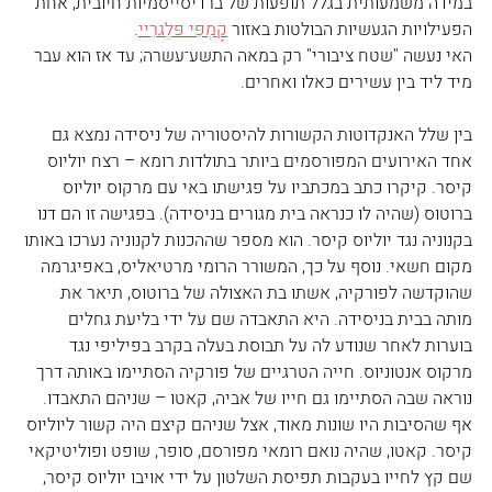
במידה משמעותית בגלל תופעות של ברדיסייסמיות חיובית, אחת 
הפעילויות הגעשיות הבולטות באזור 
קָמְפִּי פּלֶגרֵיי
.
האי נעשה "שטח ציבורי" רק במאה התשע־עשרה; עד אז הוא עבר 
מיד ליד בין עשירים כאלו ואחרים.
בין שלל האנקדוטות הקשורות להיסטוריה של ניסידה נמצא גם 
אחד האירועים המפורסמים ביותר בתולדות רומא – רצח יוליוס 
קיסר. קיקרו כתב במכתביו על פגישתו באי עם מרקוס יוליוס 
ברוטוס (שהיה לו כנראה בית מגורים בניסידה). בפגישה זו הם דנו 
בקנוניה נגד יוליוס קיסר. הוא מספר שההכנות לקנוניה נערכו באותו 
מקום חשאי. נוסף על כך, המשורר הרומי מרטיאליס, באפיגרמה 
שהוקדשה לפורקיה, אשתו בת האצולה של ברוטוס, תיאר את 
מותה בבית בניסידה. היא התאבדה שם על ידי בליעת גחלים 
בוערות לאחר שנודע לה על תבוסת בעלה בקרב בפיליפי נגד 
מרקוס אנטוניוס. חייה הטרגיים של פורקיה הסתיימו באותה דרך 
נוראה שבה הסתיימו גם חייו של אביה, קאטו – שניהם התאבדו. 
אף שהסיבות היו שונות מאוד, אצל שניהם קיצם היה קשור ליוליוס 
קיסר. קאטו, שהיה נואם רומאי מפורסם, סופר, שופט ופוליטיקאי 
שם קץ לחייו בעקבות תפיסת השלטון על ידי אויבו יוליוס קיסר, 