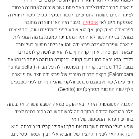
לעומת זאת, אל האי ויווארה ניתן להגיע רק מפרוצ'ידה. האי 
ויווארה מחובר לפרוצ'ידה באמצעות גשר שנבנה לאחרונה בצמוד 
לצינור המים משנות החמישים. לגשר תפקיד כפול: גישה לויווארה 
ואספקת מים לאי 
איסקיה
. בעבר היה האי ויווארה מחובר 
לפרוצידה בצוק קטן, אך הוא שקע לפני כאלפיים שנה, והפיצוצים 
במהלך בניית הגשר לא הותירו ממנו זכר כמעט. ברמה המנהלית 
ויווארה שייכת לעיירה פרוצ'ידה. זהו אי בלתי מיושב בעל צורה 
יוצאת דופן: סהר. אורך קו החוף כולו הוא שלושה קילומטרים 
בלבד. הוא נראה כמו גבעה קטנה, והנקודה הגבוהה ביותר בו נמצאת 
בגובה 110 מטרים. קו החוף מפונטה דלה פלומברה (Punta della 
Palombara) בקצה הדרום מערבי של פרוצ'ידה יוצר עם ויווארה 
חצי עיגול, שהוא בעצם מכתש וולקני שהגיח מהים לפני כשבעים 
אלף שנה המכונה מפרץ גֶ'ניטו (Genito).
המבנה המשמעותי היחיד באי הוקם במאה השבע־עשרה, אז נבנתה 
וילה בהוראת הדוכס מתוך כוונה להשתמש בה בתור בסיס לציד 
בחורש הפראי המשגשג של האי.
שפע בעלי החיים משך גם את מלך נאפולי קרלו די בורבונה. הוא 
הפך את האי לשמורת הציד שלו והביא אליו, בין השאר, פסיונים, 