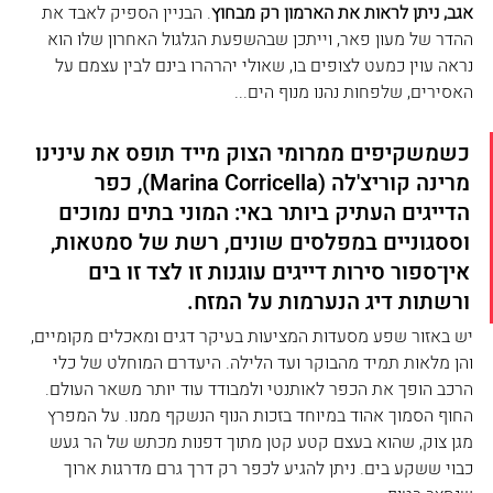
אגב, ניתן לראות את הארמון רק מבחוץ
. הבניין הספיק לאבד את 
ההדר של מעון פאר, וייתכן שבהשפעת הגלגול האחרון שלו הוא 
נראה עוין כמעט לצופים בו, שאולי יהרהרו בינם לבין עצמם על 
האסירים, שלפחות נהנו מנוף הים...
כשמשקיפים ממרומי הצוק מייד תופס את עינינו 
מרינה קוריצ'לה (Marina Corricella), כפר 
הדייגים העתיק ביותר באי: המוני בתים נמוכים 
וססגוניים במפלסים שונים, רשת של סמטאות, 
אין־ספור סירות דייגים עוגנות זו לצד זו בים 
ורשתות דיג הנערמות על המזח. 
יש באזור שפע מסעדות המציעות בעיקר דגים ומאכלים מקומיים, 
והן מלאות תמיד מהבוקר ועד הלילה. היעדרם המוחלט של כלי 
הרכב הופך את הכפר לאותנטי ולמבודד עוד יותר משאר העולם. 
החוף הסמוך אהוד במיוחד בזכות הנוף הנשקף ממנו. על המפרץ 
מגן צוק, שהוא בעצם קטע קטן מתוך דפנות מכתש של הר געש 
כבוי ששקע בים. ניתן להגיע לכפר רק דרך גרם מדרגות ארוך 