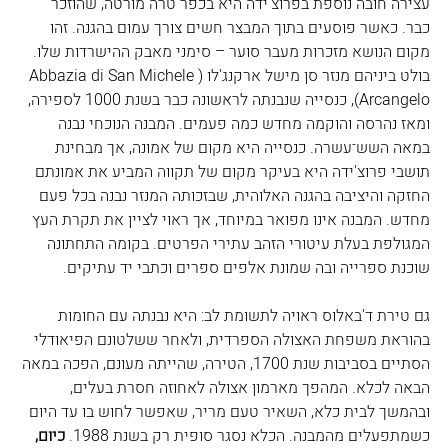
עצירה חובה נוספת בפרוצ'ידה היא בכפר טרה מורטה, שהוזכר 
כבר. כאשר פוסעים בתוך המבצר חשים צורך עמום בהגנה. זהו 
מקום הנושא מזכרות מעבר סוער – סימני מאבק ההישרדות שלו. 
בולט ביניהם מנזר סן מישל ארקנג'לו (Abbazia di San Michele 
Arcangelo), כנסייה שנבנתה לראשונה כבר בשנת 1000 לספירה, 
ומאז נהרסה והוקמה מחדש כמה פעמים. המבנה הנוכחי נבנה 
במאה השש־עשרה. כנסייה היא מקום של אמונה, אך מבחינת 
תושבי פרוצ'ידה היא בעיקר מקום של תקווה המביע את אמונתם 
החזקה והיציבה בהגנה האלוהית, שבזכותה המנזר נבנה בכל פעם 
מחדש. המבנה אינו מפואר במיוחד, אך ראוי לציין את תקרת העץ 
המגולפת בעלת עיטורי הזהב עתירי הפרטים. בקומה התחתונה 
שוכנת ספרייה ובה שמונת אלפים ספרים וכתבי יד עתיקים.
גם טירת ד'באלוס ראויה לתשומת לב: היא נבנתה עם החומות 
בהוראת משפחת האצולה הספרדית, ולאחר ששלטונם הפיאודלי 
הסתיים בסביבות שנת 1700, הטירה, שהייתה מעונם, הפכה במאה 
הבאה לכלא. המהפך מארמון אצולה לאחוזה חסרת בעלים, 
ובהמשך לבית כלא, השאיר טעם מריר, שאפשר לחוש בו עד היום 
כשמתפעלים מהמבנה. הכלא נסגר סופית רק בשנת 1988. 
כיום, 