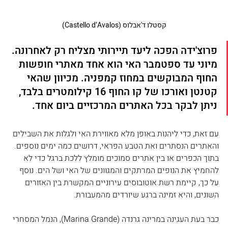
קסטלו ד'אבלוס (Castello d’Avalos)
פרוצ'ידה הפכה ליעד תיירותי מצליח רק לאחרונה. 
מיוני עד ספטמבר האי הוא אחד מאתרי חופשות 
החוף המבוקשים במחוז קמפניה. מכיוון שהאי 
קטנטן ואורכו של קו החוף 16 קילומטרים בלבד, 
ניתן לבקר בכל האתרים המרכזיים ביום אחד. 
עם זאת, כדי ליהנות באופן מלא מאווירת האי ולגלות את השבילים 
והאתרים הנסתרים ואת הטבע הפראי, דרושים כמה ימים נוספים. 
בתוך הכפרים או בין אתרים סמוכים מומלץ ללכת ברגל כדי לא 
להחמיץ את הנופים המרתקים והמגוונים של האי ושל הים. נוסף 
על כך, קיימת רשת אוטובוסים עירוניים המקשרת בין האזורים 
השונים, והיא זמינה ברגע שיורדים מהמעבורת.
כבר בעת העגינה במרינה גרנדה (Marina Grande), הנמל המסחרי 