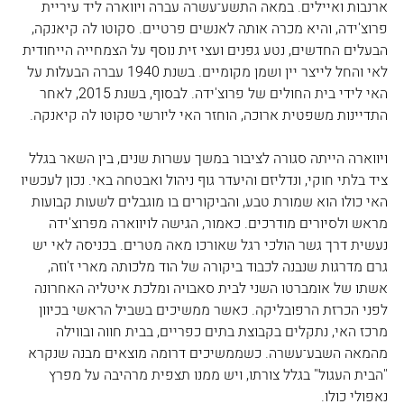
ארנבות ואיילים. במאה התשע־עשרה עברה ויווארה ליד עיריית 
פרוצ'ידה, והיא מכרה אותה לאנשים פרטיים. סקוטו לה קיאנקה, 
הבעלים החדשים, נטע גפנים ועצי זית נוסף על הצמחייה הייחודית 
לאי והחל לייצר יין ושמן מקומיים. בשנת 1940 עברה הבעלות על 
האי לידי בית החולים של פרוצ'ידה. לבסוף, בשנת 2015, לאחר 
התדיינות משפטית ארוכה, הוחזר האי ליורשי סקוטו לה קיאנקה.
ויווארה הייתה סגורה לציבור במשך עשרות שנים, בין השאר בגלל 
ציד בלתי חוקי, ונדליזם והיעדר גוף ניהול ואבטחה באי. נכון לעכשיו 
האי כולו הוא שמורת טבע, והביקורים בו מוגבלים לשעות קבועות 
מראש ולסיורים מודרכים. כאמור, הגישה לויווארה מפרוצ'ידה 
נעשית דרך גשר הולכי רגל שאורכו מאה מטרים. בכניסה לאי יש 
גרם מדרגות שנבנה לכבוד ביקורה של הוד מלכותה מארי ז'וזה, 
אשתו של אומברטו השני לבית סאבויה ומלכת איטליה האחרונה 
לפני הכרזת הרפובליקה. כאשר ממשיכים בשביל הראשי בכיוון 
מרכז האי, נתקלים בקבוצת בתים כפריים, בבית חווה ובווילה 
מהמאה השבע־עשרה. כשממשיכים דרומה מוצאים מבנה שנקרא 
"הבית העגול" בגלל צורתו, ויש ממנו תצפית מרהיבה על מפרץ 
נאפולי כולו.