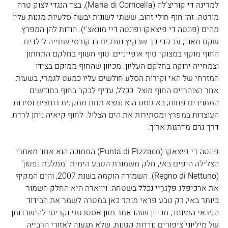
למרינה די קוריצ'לה (Maria di Corricella), בצד הנגדי לצוק טרה 
מורטה. זהו חוף חולי זהוב, ששתי לשונות יבשה סלעיות מגנות עליו 
מהים (פונטה די פיצאקו ופונטה דיי מונאצ'י). הודות להן המפרץ 
שקט מאוד, עד כדי כך שבקיץ נערכים בו קורסי שחייה לילדים. 
החוף מוקף במצוקי טוף אופייניים: טוף חשוף בחלקם התחתון 
וצמחייה ירוקה בחלקם העליון. מכיוון שהחוף ממוקם בצידו 
המזרחי של האי וקירות הסלע חולשים עליו כמעט לגמרי, בשעות 
אחר הצוהריים החוף מוצל. ככלל, עדיף לבקר בחוף בחודשים 
המתוירים פחות; באוגוסט הוא נמצא תחת מתקפת רוחצים וסירות 
העוצרות במפרץ ומסתירות את הים הצלול. לחוף קיאיה ניתן לרדת 
דרך גרם מדרגות ארוך.
פונטה די פיצאקו (Punta di Pizzaco) הסמוכה הוא אחד מאתרי 
הצלילה היפים באי, חלק משמורת הטבע הימית "ממלכת נפטון" 
(Regno di Nettuno). השמורה הוקמה בשנת 2007, והים המקיף 
את ארכיפלג פּלֶגרֵיי נכלל בשטחה. ויווארה היא החלק השמור 
ביותר באי; רק טבע פראי מותר כאן במטרה לשמר את הבידוד 
הפראי המיוחד, מכיוון שזהו אתר מזון אסטרטגי וקריטי להישרדותן 
של מיליוני ציפורים נודדות קטנות, שלא תגענה לאזורי הרבייה 