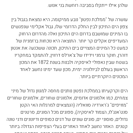
שלהן אילו ייתקלו בסביבה רוחשת בני אנוש.
עושרה של "ממלכת נפטון" נובע ממיקומה; היא נמצאת בגבול בין 
צפון הים התיכון לבין החלק הדרומי שלו, גבול אקלימי שנפגשים 
בו המינים שמושבם בדרום הים התיכון ואלה מהדרום הרחוק 
המעדיפים אקלים קר יותר. התוצאה היא נוכחות בו־זמנית של 
כמעט כל המינים המצויים בים התיכון, תכונה ששכנעה את אנטון 
דוהרן, חוקר גרמני וידידו של צ'ארלס דרווין, להתמקד במחקריו 
בשטח שבין נאפולי לאיסקיה ולבנות בשנת 1872 את המכון 
הראשון בעולם לביולוגיה ימית, מכון שעד ימינו נחשב לאחד 
המכונים היוקרתיים ביותר.
הים וקרקעיתו בממלכת נפטון נותנים מחסה למגוון גדול של מיני 
צמחים, כמו אלמוגים אדומים, אלמוגים שחורים, אלמוגים שחורים 
"מזויפים" ג'רארדיה סוואליה (הנמצאים למרגלות האי הקטן 
סנט'אנג'לו, הצמוד לאיסקיה), ספוגים מכל הסוגים, סרטנים 
גדולים, סוסוני ים, סוגים שונים של דגים כסופים ודיונונים ודגי טונה 
קטנים. האזור נחשב לאחד האזורים בעלי הצפיפות הגדולה ביותר 