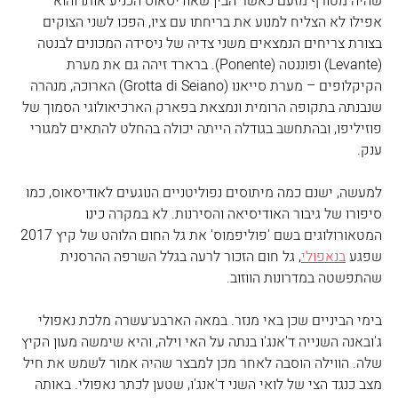
שהיה מטורף מזעם כאשר הבין שאודיסאוס הכניע אותו והוא 
אפילו לא הצליח למנוע את בריחתו עם ציו, הפכו לשני הצוקים 
בצורת צריחים הנמצאים משני צדיה של ניסידה המכונים לבנטה 
(Levante) ופוננטה (Ponente). ברארד זיהה גם את מערת 
הקיקלופים – מערת סייאנו (Grotta di Seiano) הארוכה, מנהרה 
שנבנתה בתקופה הרומית ונמצאת בפארק הארכיאולוגי הסמוך של 
פוזיליפו, ובהתחשב בגודלה הייתה יכולה בהחלט להתאים למגורי 
ענק.
למעשה, ישנם כמה מיתוסים נפוליטניים הנוגעים לאודיסאוס, כמו 
סיפורו של גיבור האודיסיאה והסירנות. לא במקרה כינו 
המטאורולוגים בשם 'פוליפמוס' את גל החום הלוהט של קיץ 2017 
שפגע 
בנאפולי
, גל חום הזכור לרעה בגלל השרפה ההרסנית 
שהתפשטה במדרונות הווזוב.
בימי הביניים שכן באי מנזר. במאה הארבע־עשרה מלכת נאפולי 
ג'ובאנה השנייה ד'אנג'ו בנתה על האי וילה, והיא שימשה מעון הקיץ 
שלה. הווילה הוסבה לאחר מכן למבצר שהיה אמור לשמש את חיל 
מצב כנגד הצי של לואי השני ד'אנג'ו, שטען לכתר נאפולי. באותה 