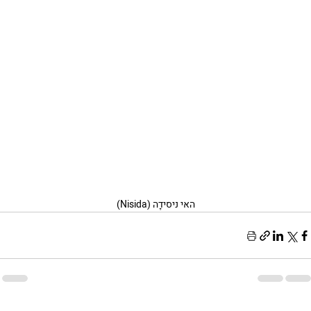
האי ניסידָה (Nisida)