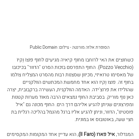
הסופרת אלזה מורנטה - צילום: Public Domain
כשחוצים את האי לרוחבו מחוף קיאיה מגיעים לחוף פּוֹצוֹ וֶקיוֹ 
(Pozzo Vecchio). החוף התפרסם בזכות הסרט "הדוור" בכיכובו 
של מאסימו טרואיזי, מכיוון שסצנות רבות מהסרט המצליח צולמו 
בחוף זה. פוצו וֶקיו הוא אחד מחמשת המכתשים הוולקניים 
שהולידו את פרוצ'ידה. האדמה הוולקנית, העשירה ברקבובית, יצרה 
כאן נוף מוריק. בסביבת החוף נמצאים הרבה מאוד מערות קטנות 
ומפרצונים שניתן להגיע אליהם דרך הים. החוף מכונה גם "איל 
פוסטינו", הדוור, וניתן להגיע אליו ברגל מהנמל בהליכה רגלית בת 
חצי שעה, באוטובוס או במונית.
המגדלור, 
איל פארו (Il Faro)
, הוא עדיין אחד המקומות המקסימים 