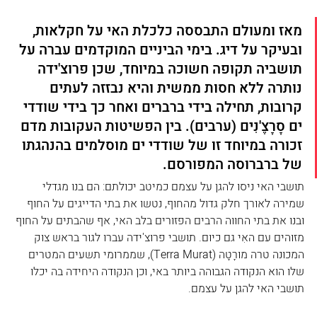
מאז ומעולם התבססה כלכלת האי על חקלאות, 
ובעיקר על דיג. בימי הביניים המוקדמים עברה על 
תושביה תקופה חשוכה במיוחד, שכן פרוצ'ידה 
נותרה ללא חסות ממשית והיא נבזזה לעתים 
קרובות, תחילה בידי ברברים ואחר כך בידי שודדי 
ים סָרָצֶ'נִים (ערבים). בין הפשיטות העקובות מדם 
זכורה במיוחד זו של שודדי ים מוסלמים בהנהגתו 
של ברברוסה המפורסם.
תושבי האי ניסו להגן על עצמם כמיטב יכולתם: הם בנו מגדלי 
שמירה לאורך חלק גדול מהחוף, נטשו את בתי הדייגים על החוף 
ובנו את בתי החווה הרבים הפזורים בלב האי, אף שהבתים על החוף 
מזוהים עם האִי גם כיום. תושבי פרוצ'ידה עברו לגור בראש צוק 
המכונה טרה מוּרָטָה (Terra Murat), שממרומי תשעים המטרים 
שלו הוא הנקודה הגבוהה ביותר באי, וכן הנקודה היחידה בה יכלו 
תושבי האי להגן על עצמם.