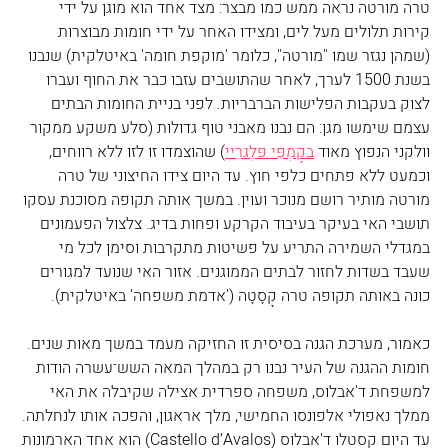
טרה מורטה נראה ממש כמו מבצר: מצד אחד הוא מוגן על ידי 
קירות תלולים מעל לים, ומצידו האחר על ידי חומות מבוצרות 
(שמהן נגזר שמו "מורטה", כלומר 'מוקפת חומה' באיטלקית) שנבנו 
בשנת 1500 לערך, לאחר שהתושבים עזבו כבר את החוף ועברו 
לצוק בעקבות הפלישות הברבריות. לפני בניית החומות הבתים 
עצמם שימשו מגן: הם נבנו מאבני טוף גדולות (סלע משקע ממקור 
וולקני הנפוץ מאוד 
בקָמְפִּי פּלֶגרֵיי
) שהוצמדו זו לזו ללא רווחים, 
וכמעט ללא פתחים כלפי חוץ. עד היום צידו החיצוני של טרה 
מורטה מותיר רושם מנוכר ועוין. במשך אותה תקופה מסוכנת עסקו 
תושבי האי בעיקר בעיבוד הקרקע ופחות בדיג. צלצול הפעמונים 
במגדלי השמירה התריע על פשיטות מתקרבות וסימן לכל מי 
שעבד בשדות לחזור לבתים הממוגנים. אזור האי שנועד למגורים 
כונה באותה תקופה טרה קָסָטָה ('אדמת משפחה' באיטלקית).
כאמור, מערכת הגנה בסיסית זו החזיקה מעמד במשך מאות שנים. 
חומות ההגנה של העיר נבנו רק במהלך המאה השש־עשרה הודות 
למשפחת ד'אבלוס, משפחה ספרדית אצילה שקיבלה את האי 
ממלך נאפולי אלפונסו החמישי, מלך אראגון, והפכה אותו לנחלתה. 
עד היום קסטלו ד'אבלוס (Castello d’Avalos) הוא אחד הארמונות 