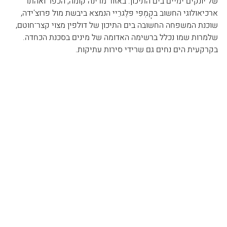
של יונקים ימיים בים התיכון. באזור מרינה קומה, הכפר ואהתר 
ארכיאולוגי החשוב בקָמְפִּי פּלֶגרֵיי הנמצא ביבשת מול פרוצ'ידה, 
שוכנת המשפחה החשובה בים התיכון של דולפין מצוי קצר־חוטם, 
שלמרות שמו נכלל ברשימה האדומה של מינים בסכנת הכחדה. 
בקרקעית הים נחים גם שרידי סירות עתיקות.