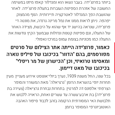
ביותר בפרוצ'ידה. בעבר נשאו הוא ומגדלור קאפו מיזנו במשימה 
החשובה של אזהרת הספינות העוברות בתעלת פרוצ'ידה. לאחר 
שהושבת הפך המגדלור לאטרקציה תיירותית. הנוף מהמצוק 
יפהפה. ניתן לראות ממנו את נמל מרינה גרנדה, את מונטה די 
פרוצ'ידה, שנראה בהישג יד אף שהוא על היבשת, מצידה האחר 
של התעלה, וגם ספינות קטנות וגדולות שבמשך הקיץ גודשות את 
התעלה כמו מכוניות בצומת עמוס במרכז נאפולי.
כאמור, פרוצ'ידה הייתה אתר הצילום של סרטים 
מפורסמים, בהם "הדוור" בכיכובו של פיליפ נוארה 
ומאסימו טרואיזי, וכן "הכישרון של מר ריפלי" 
בכיכובו של מאט דיימון.
​בכל שנה, החל משנת 1939, נערך ביולי־אוגוסט אירוע מעניין: מעין 
תחרות יופי בהשראת הרומן "גרציאלה" מאת המשורר והסופר 
הצרפתי אלפונס דה למרטין. בתחרות נבחרת גרציאלה (צעירה בת 
פרוצ'ידה) בת ארבע־עשרה עד עשרים ואחת, הראויה ללבוש את 
תלבושת האי המסורתית הרקומה בזהב לכבוד סיפור האהבה 
האוטוביוגרפי המסופר ברומן.