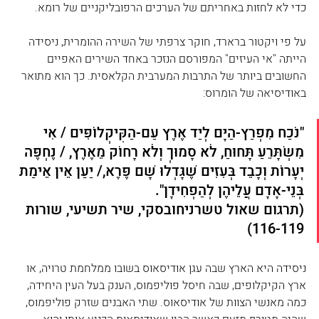
כדי לא לחזות באחריתם של הערכים הרפובליקניים של רומא.
על פי ויקטור ברארד, חוקר צרפתי של השירה ההומרית, ניסידה 
הייתה "אי העיזים" המפורסם הנזכר באחד השירים האפיים 
החשובים ביותר של התרבות המערבית הקלאסית. כך הוא מתואר 
באודיסיאה של הומרוס:
"נֹכַח מִפְרַץ-הַיָּם לְיַד אֶרֶץ עַם-הַקִּיקְלוֹפִּים / אִי 
מִשְׂתָּרֵעַ תָּחוּחַ, לֹא סָמוּךְ וְלֹא רָחוֹק מֵאֶרֶץ, / נֶחְפֶּה 
יְעָרוֹת וְכָבֵד בְּעִזִּים שֶׁגָּדְלוּ שָׁם פֶּרֶא,/ יַעַן אֵין אֵימַת 
בְּנֵי-אָדָם עֲלֵיהֶן לְהַפְחִידָן".   
(תרגום שאול טשרניחובסקי, שיר תשיעי, שורות 
116-119)
ניסידה היא הארץ שבה עגן אודיסאוס בשובו ממלחמת טרויה, או 
ארץ הקיקלופים, שבה חיסל פוליפמוס, הענק בעל העין היחידה, 
כמה מאנשי הצוות של אודיסאוס. שתי האבנים שזרק פוליפמוס, 