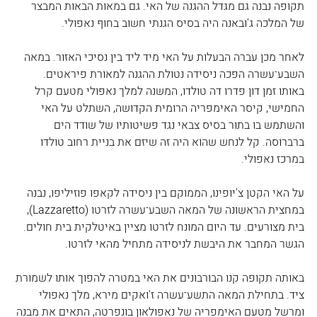
תקופה נבנה גם מגדל ההגנה של האי. גם במאות הבאות המבצר 
של המלכה ג'ובאנה היה בסיס הגנתי חשוב בחוף נאפולי.
לאחר מכן עברה הבעלות על האי מיד ליד בין נסיכי האזור. במאה 
השבע־עשרה הפכה ניסידה נטולת ההגנה למאורת פיראטים. 
באותו זמן דון פדרו דה טולדו, המשנה למלך נאפולי מטעם קרל 
החמישי, קיסר האימפריה הרומית הקדושה, השתלט על האי 
והשתמש בו בתור בסיס צבאי נגד פשיטותיו של שודד הים 
ברברוסה. קל לנחש שהוא היה זה שיזם את בניית רחוב טולדו 
במרכז נאפולי.
על האי הקטן צ'יופינו, הממוקם בין ניסידה לקאפו פוזיליפו, נבנה 
במחצית הראשונה של המאה השבע־עשרה לזרטו (Lazzaretto), 
בית מצורעים. עד היום המונח לזרטו מציין באיטלקית בית חולים. 
הגשר המחבר את היבשת לניסידה מתחיל מהאי לזרטו.
באותה תקופה קנו הבורבונים את האי במטרה להפוך אותו לשמורת 
ציד. בתחילת המאה התשע־עשרה ז'ואקים מירא, מלך נאפולי 
ומרשל מטעם האימפריה של נאפולאון בונפרטה, התאים את מבנה 