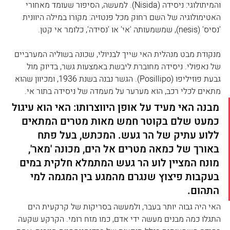
והמיתולוגי: ניסידה (Nisida). למעשה, הסיפור שעומד מאחורי 
האטימולוגיה של השם רחוק מכל פנטזיה: מקורו במילה היוונית 
'נסיס' (nesis), שמשמעותה 'אי' או 'נסידה', כלומר אי קטן.
מנקודת מבט מנהלית האי שייך לבניולי, שכונה בשוליה המערביים 
של נאפולי. ניסידה מחוברת ליבשת באמצעות גשר, בדיוק מול 
גבעת פוזיליפו (Posillipo). הגשר נבנה בשנת 1936, ומכיוון שהוא 
מתאים לכלי רכב, הוא מערער על מעמדה של ניסידה בתור אי.
מבנה האי מעיד על אופן היווצרותו: האי הוא עיגול 
כמעט שלם בקוטר חמש מאות מטרים המתאים 
ללוע עתיק של הר געש. המכתש, בעל פתח 
באורך של כמאה מטרים אל הים, מכונה 'מאר', 
מונח המציין לוע הר געש המתמלא חלקית במים 
בעקבות פיצוץ שנגרם מהמגע בין המגמה למי 
התהום.
האי היה גבוה יותר בעבר, ולמעשה בסריקות של קרקעית הים 
התגלו כמה מבנים מעשה ידי אדם, כמו מזח רומי. הקרקע שקעה 