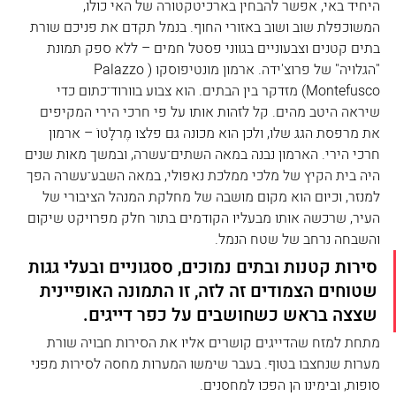
היחיד באי, אפשר להבחין בארכיטקטורה של האי כולו, 
המשוכפלת שוב ושוב באזורי החוף. בנמל תקדם את פניכם שורת 
בתים קטנים וצבעוניים בגווני פסטל חמים – ללא ספק תמונת 
"הגלויה" של פרוצ'ידה. ארמון מונטיפוסקו (Palazzo 
Montefusco) מזדקר בין הבתים. הוא צבוע בוורוד־כתום כדי 
שיראה היטב מהים. קל לזהות אותו על פי חרכי הירי המקיפים 
את מרפסת הגג שלו, ולכן הוא מכונה גם פלצו מֶרלָטוֹ – ארמון 
חרכי הירי. הארמון נבנה במאה השתים־עשרה, ובמשך מאות שנים 
היה בית הקיץ של מלכי ממלכת נאפולי, במאה השבע־עשרה הפך 
למנזר, וכיום הוא מקום מושבה של מחלקת המנהל הציבורי של 
העיר, שרכשה אותו מבעליו הקודמים בתור חלק מפרויקט שיקום 
והשבחה נרחב של שטח הנמל.
​סירות קטנות ובתים נמוכים, ססגוניים ובעלי גגות 
שטוחים הצמודים זה לזה, זו התמונה האופיינית 
שצצה בראש כשחושבים על כפר דייגים.
מתחת למזח שהדייגים קושרים אליו את הסירות חבויה שורת 
מערות שנחצבו בטוף. בעבר שימשו המערות מחסה לסירות מפני 
סופות, ובימינו הן הפכו למחסנים.