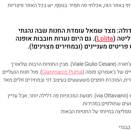
B), שנמצא במספר 61. כשעבדתי באזור הזה, אכלתי פה תמיד. בנוסף, יש בכל האזור פיצריות 
דולה: מצד שמאל עומדת החנות שבה נהגתי 
ליטה (
Lolita
). גם היום נערות חובבות אופנה 
ריטים מעניינים (ובמחירים מצוינים!). 
בשלב זה תמצאו את עצמכם בוויאלה ג'וליו צ'זארה (Viale Giulio Cesare). מבין החנויות הרבות שלאורך 
ים של ג'אנמרקו פומה (
Gianmarco Puma
). מול חנות הנעליים 
רית, המוכרת חפצים משעשעים בעיצוב דני ובמחירים זולים מאד. 
כשתגיעו לרמזור, פנו ימינה אל ויה אוטביאנו (via Ottaviano). תנועת המכוניות פה דלילה יותר, אבל עדיין 
ועים שחולפים במהירות. 
 ממליצה במיוחד על החנויות הבאות:
בגדי 