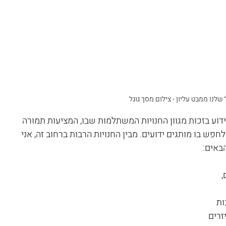
שלנו ממבט עליון - צילום מסך גוגל
יה (via Candia), הרחוב שידוע בזכות מגוון החנויות המשתלמות שבו, המציעות תמורה 
חפש בו מותגים ידועים. מבין החנויות הרבות ברחוב זה, אני 
באים:
 
Hobby & s), חנות 
ם ואביזרים 