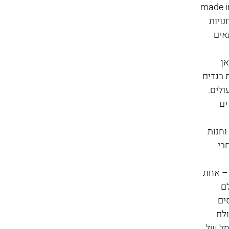
עוצבים ומיוצרים באיטליה (made in 
נויות 
אים 
ן 
בגדים 
ולים.
ים 
וחנות 
בי 
 – אחת 
ם 
ים 
לם 
סל של 