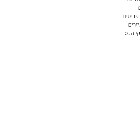
 
פריטים 
זרים 
י הכס 