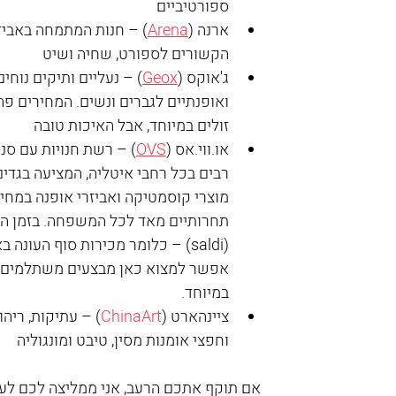
ספורטיביים
ארנה (
Arena
) – חנות המתמחה באביז
הקשורים לספורט, שחיה ושיט
ג'אוקס (
Geox
) – נעליים ותיקים נוחים
ואופנתיים לגברים ונשים. המחירים פה
זולים במיוחד, אבל האיכות טובה
או.ווי.אס (
OVS
) – רשת חנויות עם סני
רבים בכל רחבי איטליה, המציעה בגדים,
מוצרי קוסמטיקה ואביזרי אופנה במחיר
תחרותיים מאד לכל המשפחה. בזמן הס
(saldi) – כלומר מכירות סוף העונה ב
אפשר למצוא כאן מבצעים משתלמים 
במיוחד. 
ציינהארט (
ChinaArt
) – עתיקות, ריהו
וחפצי אומנות מסין, טיבט ומונגוליה