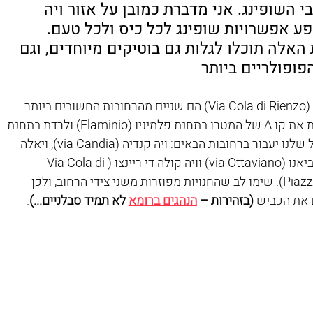
 השופינג. אני מדברת כמובן על אזור ויה 
שפע אפשרויות שופינג לכל כיס ולכל טעם. 
לה תוכלו לגלות גם בוטיקים מיוחדים, וגם 
פופולריים ביותר
ויה קנדיה (Via Candia) וויה קולה די ריינצו (Via Cola di Rienzo) הם שניים מהרחובות החשובים ביותר 
לקניות בעיר. על מנת להגיע לאזור, יש לקחת את קו A של המטרו בתחנת פלמיניו (Flaminio) ולרדת בתחנת 
צ'יפרו (Cipro). מכאן נתקדם ברגל, והמסלול שלנו יעבור ברחובות הבאים: ויה קנדיה (via Candia), ויאלה 
ג'וליו צ'זרה (Viale Giulio Cesare), ויה אוטביאנו (via Ottaviano) וויה קולה די ריינצו (Via Cola di 
Rienzo), ופיאצה דל פופולו (Piazza del Popolo). שימו לב שהחנויות מפוזרות משני צידי הרחוב, ולכן 
 את הכביש 
(בזהירות – 
הנהגים ברומא
 לא תמיד סבלניים...)
.