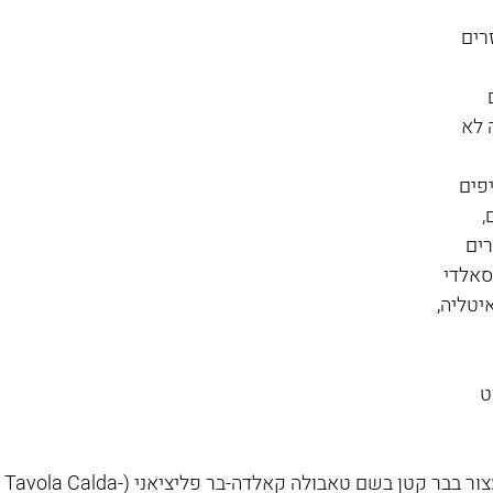
רים 
 
 לא 
פים 
 
ים 
אלדי 
איטליה, 
ט 
אם תוקף אתכם הרעב, אני ממליצה לכם לעצור בבר קטן בשם טאבולה קאלדה-בר פליציאני (Tavola Calda-