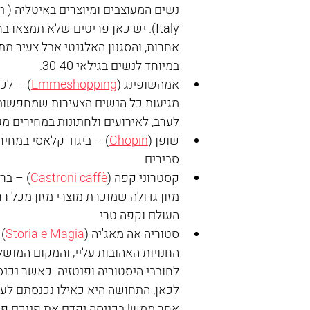
נשים המ
Italy). יש כאן פריטים שלא תמצאו בח
אחרות, והסגנון האלגנטי אבל צעיר מת
במיוחד לנשים בגילאי 30-40. 
אמהשופינג (
Emmeshopping
) – לכא
מגיעות כל הנשים הצעירות שמחפשות 
לערב, לאירועים ולחתונות במחירים מע
שופן (
Chopin
) – ביגוד קלאסי במחיר
סבירים
קסטרוני קפה (
Castroni caffè
) – בר 
מזון גדולה שמוכרת מוצרי מזון מכל רח
העולם וקפה טרי
סטוריה אה מאג'יה (
Storia e Magia
)
החנויות האהובות עליי, והמקום המושל
לחובבי היסטוריה ופנטזיה. כאשר נכנס
לכאן, התחושה היא כאילו נכנסתם לעו
אחר ממש! בכניסה יקדם את פניכם פ