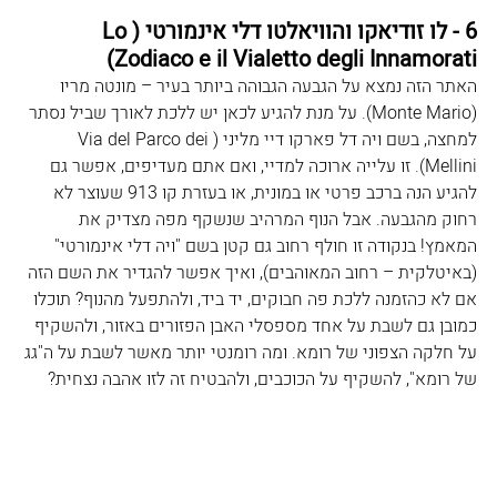
6 - לו זודיאקו והוויאלטו דלי אינמורטי (Lo 
Zodiaco e il Vialetto degli Innamorati)
האתר הזה נמצא על הגבעה הגבוהה ביותר בעיר – מונטה מריו 
(Monte Mario). על מנת להגיע לכאן יש ללכת לאורך שביל נסתר 
למחצה, בשם ויה דל פארקו דיי מליני (Via del Parco dei 
Mellini). זו עלייה ארוכה למדיי, ואם אתם מעדיפים, אפשר גם 
להגיע הנה ברכב פרטי או במונית, או בעזרת קו 913 שעוצר לא 
רחוק מהגבעה. אבל הנוף המרהיב שנשקף מפה מצדיק את 
המאמץ! בנקודה זו חולף רחוב גם קטן בשם "ויה דלי אינמורטי" 
(באיטלקית – רחוב המאוהבים), ואיך אפשר להגדיר את השם הזה 
אם לא כהזמנה ללכת פה חבוקים, יד ביד, ולהתפעל מהנוף? תוכלו 
כמובן גם לשבת על אחד מספסלי האבן הפזורים באזור, ולהשקיף 
על חלקה הצפוני של רומא. ומה רומנטי יותר מאשר לשבת על ה"גג 
של רומא", להשקיף על הכוכבים, ולהבטיח זה לזו אהבה נצחית?