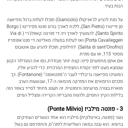
רבות בעיר. 
על מנת להגיע לג'אניקולו (Gianicolo) תוכלו לעלות ברגל מפיאצה 
סן פייטרו (San Pietro), ללכת לאורך בורגו סנטו ספיריטו (Borgo 
Santo Spirito), להמשיך לאורך ויה די פורטה קאוולג'רי (Via di 
Porta Cavalleggeri) ואז לעלות במעלה סאליטה די סנט'אונופריו 
(Salita di sant’Onofrio). לחילופין, תוכלו להגיע עם אוטובוס 
מספר 115, או עם מונית.
אם אתם מחפשים פינה קצת יותר מבודדת, נסו את המגדלור הקטן 
שנמצא מעט לפני נקודת התצפית המרכזית. כדי להגיע אליו, 
המשיכו מפיאצה גריבלדי לעבר ה"פונטאנונה" (Fontanone). כך 
מכנים הרומאים את המזרקה מהמאה ה-17, שבשעות הערב 
מוארת בצורה מרשימה ורומנטית. זה תענוג מיוחד לסייר באזור הזה 
בלילות הקיץ החמים, ולהנות מהבריזה הקרירה ומצליל המים.
3 - פונטה מילביו (Ponte Milvio)
גשר (פונטה, באיטלקית) מילביו הוא אחד הגשרים העתיקים 
ברומא. הוא נבנה במאה השלישית לפנה"ס, והתפרסם גם בשל 