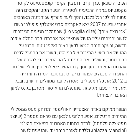
העובדה שכאן נערך קרב ידוע בין הקיסר קונסטנטינוס לקיסר 
מקסנטיוס במאה הרביעית לספירה. הגשר הקטן והקסום הזה 
פתוח להולכי רגל בלבד, והפך ליעד מועדף עבור זוגות מאוהבים 
אחרי שבשנת 2007 יצא לאקרנים סרט איטלקי פופולרי בשם 
"אני רוצה אותך" (Ho voglia di te) שבמהלכו מגיעים הגיבורים 
לגשר ומניחים עליו מנעול שמציין את אהבתם. ככה החלה אופנה 
חדשה, ובעקבותיהם הגיעו לכאן מאות ואלפי זוגות, חרטו על 
המנעול את ראשי התיבות של בני הזוג, קשרו את המנעול לפנס 
רחוב סמוך, והשליכו את המפתח לנהר הטיבר כדי להכריז על 
אהבתם הניצחית. תוך זמן קצר המצב יצא לחלוטין מכלל שליטה, 
והתעוררה סכנה שהעמודים יקרסו. בתגובה הסירה העירייה 
ב-2012 את כל המנעולים ואסרה לחבר מנעולים חדשים. ובכל 
זאת, מידי פעם, מגיע זוג שמתעלם מהאיסור ומסתכן בקנס למען 
האהבה הנצחית!
הגשר ממוקם באזור האצטדיון האולימפי, ומרוחק מעט ממסלולי 
התיירים הרגילים. אפשר להגיע לכאן עם טראם מספר 2 (שיוצא 
מפיאצלה פלמיניו), לרדת בתחנה האחרונה בפיאצה מנצי'ני 
(piazza Mancini), וללכת לאורך הנהר עד שמגיעים לגשר.