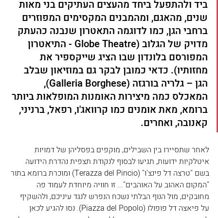
ביד ולהתפעל ביחד מהעצים העתיקים בני מאות 
שנים, מהאגם, ומהמבנים המקסימים המפוזרים 
ברחבי הגן, כמו לדוגמה התאטרון שנבנה כהעתק 
מדויק של הגלוב (Globe Theatre - התיאטרון 
המפורסם בלונדון שבו הציג שייקספיר את 
מחזותיו). כדאי כמובן לבקר גם במוזיאון שבלב 
הגן – גלריה בורגזה (Galleria Borghese), 
המאכלס כמה מיצירות האומנות המופלאות ביותר 
ברומא, מאת אומנים כמו קרוואג'ו, רפאל, ברניני, 
קאנובה, ואחרים.
לאחר שתסיירו בין השבילים, מוקפים בפסליהן של דמויות 
איטלקיות ידועות, תגיעו לבסוף לנקודת תצפית נהדרת הידועה 
בשם "טרצה דל פינצ'ו" (Terazza del Pincio) ומוכרת ברומא בתור 
"המקום האהוב על האוהבים"... זו חוויה מיוחדת לעמוד פה 
מחובקים, מול הנוף הבלתי נשכח הנפרש לנגד עיניכם, ולהשקיף 
על פיאצה דל פופולו (Piazza del Popolo). נסו להגיע לכאן 