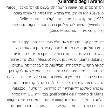
Giardino degli Aranci)
הגן המקסים הזה, ששמו הרשמי הוא בעצם פארקו סאבלו (Parco 
Savello), הוא האהוב עליי ברומא. הוא נפתח לראשונה בשנת 
1930, וממוקם על גבעת אוונטינו (קולה אוונטיני – Colle 
Aventino). אפשר להגיע לכאן ברגל מאזור קירקוס מקסימוס 
(צ'ירקו מאסימו – Circo Massimo). 
זהו פארק קטן ומטופח מאד, מלא בעצי הדר, המשקיף על נהר 
הטיבר ועל נוף יפה במיוחד. במרחק קצר מהגן נמצאות כמה 
מהכנסיות העתיקות ביותר ברומא, וביניהן כנסיית סנטה סבינה 
(Santa Sabina) וכנסיית סן אלסיו (San Alessio), המתוארכות 
למאה החמישית לספירה, ומבוקשות מאד בקרב זוגות שרוצים 
להתחתן בכנסייה מיוחדת ברומא. כמובן שמומלץ מאד לבקר בהן 
גם כדי להתרשם מיופיין ומהחשיבות הארכיאולוגית שלהן. על מנת 
להשלים את הביקור באזור, כדאי לכם מאד לבקר במבנה הסמוך, 
שנקרא פאלאצו דל'אורדינה דל פריוראטו די מלטה (Palazzo 
dell’ordine del Priorato di Malta). בבניין זה, ששייך למסדר 
מלטה העתיק, יש את אחד השערים המפורסמים ברומא, המקושט 
בסורגי ברזל מרשימים. באמצע השער נפער חור, ודרכו נשקפת 