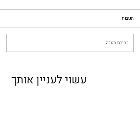
תגובות
כתיבת תגובה...
מסע אל לב רומא ‏- היום הראשון
עשוי לעניין אותך