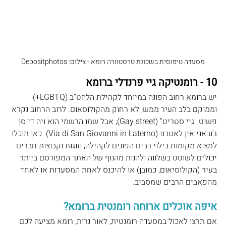
מסעדה טיפוסית בשכונת טרסטוורה רומא - צילום: Depositphotos
10 - רומנטיקה גיי פרנדלי ברומא
יש ברומא רחוב הפונה במיוחד לקהילת הלהט"ב (LGBTQ+) 
וממוקם בלב העיר ממש, לא רחוק מהקולוסאום. לרוב הרחוב נקרא 
פשוט "גיי סטריט" (Gay street), אבל שמו הרשמי הוא ויה די סן 
ג'ובאני אין לאטרנו (Via di San Giovanni in Laterno). כאן תוכלו 
למצוא מקומות בילוי רבים הפונים לקהילה, וזוגות וקבוצות חברים 
יכולים לשוטט בשלווה ולהנות מהנוף של האתר המפורסם ביותר 
בעיר (הקולוסיאום, כמובן) או להיכנס לאחת המסעדות או לאחד 
מהפאבים הרבים שמסביב.
איפה אוכלים ארוחה רומנטית ברומא?
אם תרצו לאכול במסעדה רומנטית, לאור נרות, רומא מציעה לכם 