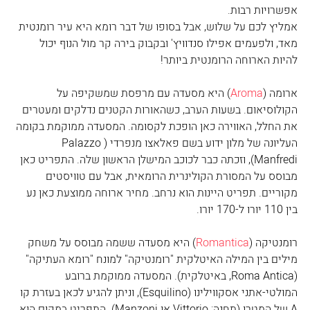
אפשרויות רבות.
אמליץ לכם על שלוש, אבל בסופו של דבר רומא היא עיר רומנטית 
מאד, ולפעמים אפילו סנדוויץ' ובקבוק בירה קר מול הנוף יכול 
להיות הארוחה הרומנטית ביותר!
ארומה (
Aroma
) היא מסעדה עם מרפסת שמשקיפה על 
הקולוסיאום. בשעות הערב, כשהאורות הקטנים נדלקים ומעטרים 
את החלל, האווירה כאן הופכת לקסומה. המסעדה ממוקמת בקומה 
העליונה של מלון ידוע בשם פאלאצו מנפרדי (Palazzo 
Manfredi), וזכתה כבר לכוכב המישלן הראשון שלה. התפריט כאן 
מבוסס על המסורת הקולינרית הרומאית, אבל עם טוויסטים 
מקוריים. תפריט היינות הוא נרחב. מחיר ארוחה ממוצעת כאן נע 
בין 110 יורו ל-170 יורו.
רומנטיקה (
Romantica
) היא מסעדה ששמה מבוסס על משחק 
מילים בין המילה האיטלקית "רומנטיקה" למונח "רומא העתיקה" 
(Roma Antica, באיטלקית). המסעדה ממוקמת ברובע 
המולטי-אתני אסקווילינו (Esquilino), וניתן להגיע לכאן בעזרת קו 
A של המטרו (תחנה: Vittorio או Manzoni). התפריט במקום הוא 