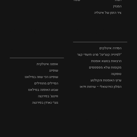
המגזין
ציר הזמן של איטליה
לצפייה
אופנה
ושופינג
הסדרה איטלקים
"לסינייה קוצ'ינה" סרט תיעודי קצר
הרצאות בנושא אומנות
אופנה איטלקית
מקומות שלא מפספסים
שופינג
טוסקנה
שופינג הכי שווה במילאנו
ערוץ האומנות והקולנוע
הסיילים מתחילים
הסלון הוירטואלי – שיחות וידאו
שבוע האופנה במילאנו
ווינטג' בפירנצה
גוצ'י גארדן בפירנצה
סיורים
וסדנאות