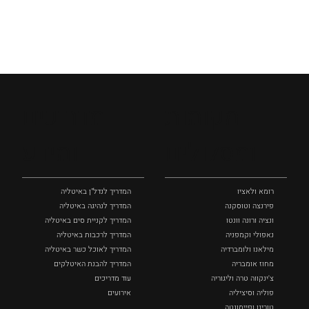
מקומות
מדריכים
ומסלולים
ומידע
רומא ולאציו
המדריך לנדל"ן באיטליה
פירנצה וטוסקנה ‏
המדריך לנהיגה באיטליה
ונציה ורונה וונטו
המדריך לקניית סים באיטליה
נאפולי‏ וקמפניה
המדריך לרכבות באיטליה
מילאנו ולומברדיה
המדריך לאוכל כשר באיטליה
מחוז אומבריה
המדריך להבנת האיטלקים
צ'ינקווה טרה וליגוריה
עוד מדריכים
פוליה וסיציליה ‏
אירועים
טורינו ופיימונטה