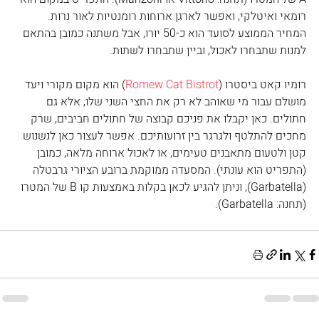
רומאי ואיטלקי, ואפשר לארגן ארוחות רומנטיות לאור נרות. 
המחיר הממוצע לסועד הוא כ-50 יורו, אבל משתנה כמובן בהתאם 
למנות שתבחרו לאכול, וביין שתבחרו לשתות.
רומיו קאט ביסטרו (
Romew Cat Bistrot
) הוא מקום מקורי ויעד 
מושלם עבור מי שאוהב לא רק את החצי השני שלו, אלא גם 
חתולים. כאן יקבלו את פניכם קבוצה של חתולים חביבים, שרק 
מחכים להתלטף ולגרגר בין זרועותיכם. אפשר לעצור כאן לנשנוש 
קטן ולטעום מתאבנים טעימים, או לאכול ארוחה מלאה, כמובן 
(התפריט הוא עונתי). המסעדה ממוקמת ברובע הציורי גרבטלה 
(Garbatella), וניתן להגיע לכאן בקלות באמצעות קו B של המטרו 
(תחנה: Garbatella). 