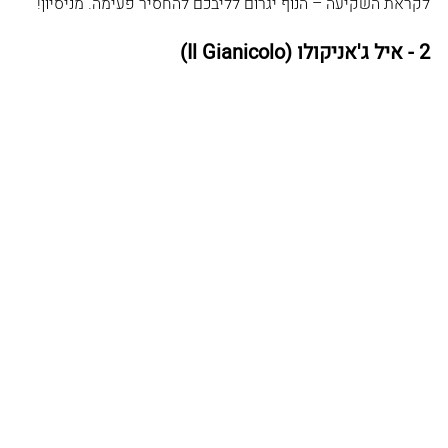
לקראת השקיעה – הנוף יגרום לליבכם להחסיר פעימה. מניסיון!
2 - איל ג'אניקולו (Il Gianicolo)