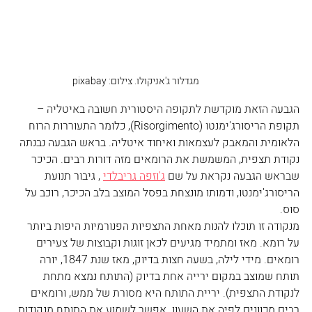
מגדלור ג'אניקולו. צילום: pixabay 
הגבעה הזאת מוקדשת לתקופה היסטורית חשובה באיטליה – 
תקופת הריסורג'ימנטו (Risorgimento), כלומר התעוררות הרוח 
הלאומית והמאבק לעצמאות ואיחוד איטליה. בראש הגבעה נבנתה 
נקודת תצפית, המשמשת את הרומאים מזה דורות רבים. הכיכר 
שבראש הגבעה נקראת על שם 
ג'וזפה גריבלדי
 , גיבור תנועת 
הריסורג'ימנטו, ודמותו מונצחת בפסל המוצב בלב הכיכר, רוכב על 
סוס.
מנקודה זו תוכלו להנות מאחת התצפיות הפנורמיות היפות ביותר 
על רומא. מאז ומתמיד מגיעים לכאן זוגות וקבוצות של צעירים 
רומאים. מידי לילה, בשעה חצות בדיוק, מאז שנת 1847, יורה 
תותח שמוצב במקום ירייה אחת בדיוק (התותח נמצא מתחת 
לנקודת התצפית). יריית התותח היא מסורת של ממש, ורומאים 
רבים מכוונים לפיה את השעון. אפשר לשמוע את התותח מנקודות 