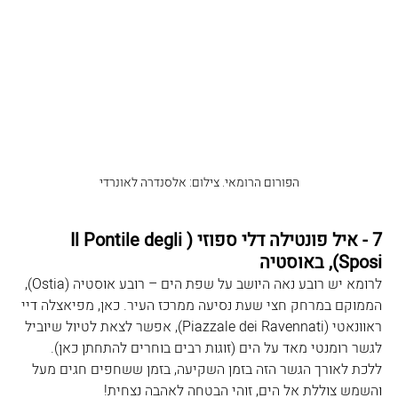
הפורום הרומאי. צילום: אלסנדרה לאונרדי
7 - איל פונטילה דלי ספוזי (Il Pontile degli 
Sposi), באוסטיה
לרומא יש רובע נאה היושב על שפת הים – רובע אוסטיה (Ostia), 
הממוקם במרחק חצי שעת נסיעה ממרכז העיר. כאן, מפיאצלה דיי 
ראוונאטי (Piazzale dei Ravennati), אפשר לצאת לטיול שיוביל 
לגשר רומנטי מאד על הים (זוגות רבים בוחרים להתחתן כאן). 
ללכת לאורך הגשר הזה בזמן השקיעה, בזמן ששחפים חגים מעל 
והשמש צוללת אל הים, זוהי הבטחה לאהבה נצחית!