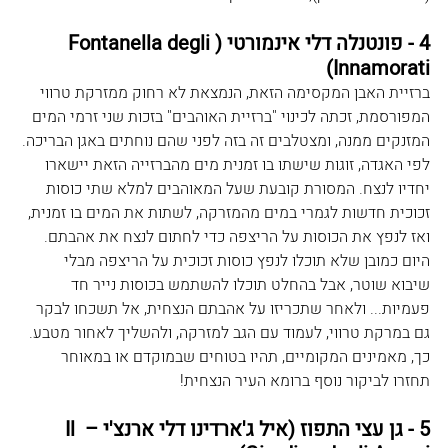
4 - פונטנלה דלי אינמורטי (Fontanella degli 
Innamorati)
ברזיית האבן המקסימה הזאת, הנמצאת לא רחוק ממזרקת טרווי 
המפורסמת, זכתה לכינוי "ברזיית האוהבים" בזכות שני זרמי המים 
המזנקים ממנה, ומצטלבים זה בזה לפני שהם נוחתים באגן הבריכה. 
לפי האגדה, זוגות שישתו בו זמנית מים מהברזייה הזאת יישארו 
יחדיו לנצח. המסורת קובעת שעל המאוהבים למלא שתי כוסות 
זכוכית חדשות לגמרי במים מהמזרקה, לשתות את המים בו זמנית, 
ואז לנפץ את הכוסות על הריצפה כדי לחתום לנצח את אהבתם. 
היום כמובן שלא תוכלו לנפץ כוסות זכוכית על הריצפה מבלי 
שיבוא שוטר, אבל בהחלט תוכלו להשתמש בכוסות נייר חד 
פעמיות... ולאחר שתכריזו על אהבתם הנצחית, אל תשכחו לבקר 
גם במרקת טרווי, לעמוד עם הגב למזרקה, ולהשליך לאחור מטבע. 
כך, מאמינים המקומיים, תהיו בטוחים שבמוקדם או במאוחר 
תחזרו לביקור נוסף ברומא העיר הנצחית! 
5 - גן עצי התפוז (איל ג'ארדינו דלי ארנצ'י – Il 