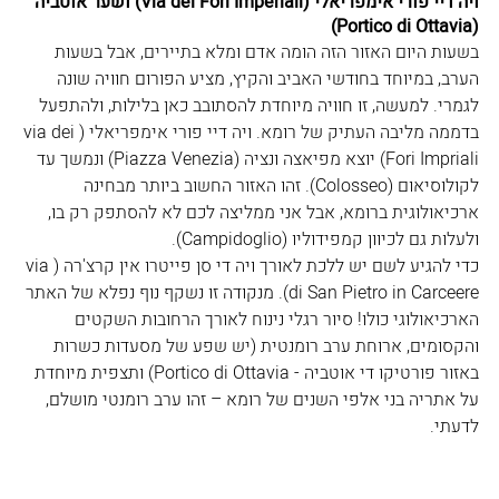
ויה דיי פורי אימפריאלי (Via dei Fori Imperiali) ושער אוטביה 
(Portico di Ottavia)
בשעות היום האזור הזה הומה אדם ומלא בתיירים, אבל בשעות 
הערב, במיוחד בחודשי האביב והקיץ, מציע הפורום חוויה שונה 
לגמרי. למעשה, זו חוויה מיוחדת להסתובב כאן בלילות, ולהתפעל 
בדממה מליבה העתיק של רומא. ויה דיי פורי אימפריאלי (via dei 
Fori Impriali) יוצא מפיאצה ונציה (Piazza Venezia) ונמשך עד 
לקולוסיאום (Colosseo). זהו האזור החשוב ביותר מבחינה 
ארכיאולוגית ברומא, אבל אני ממליצה לכם לא להסתפק רק בו, 
ולעלות גם לכיוון קמפידוליו (Campidoglio). 
כדי להגיע לשם יש ללכת לאורך ויה די סן פייטרו אין קרצ'רה (via 
di San Pietro in Carceere). מנקודה זו נשקף נוף נפלא של האתר 
הארכיאולוגי כולו! סיור רגלי נינוח לאורך הרחובות השקטים 
והקסומים, ארוחת ערב רומנטית (יש שפע של מסעדות כשרות 
באזור פורטיקו די אוטביה - Portico di Ottavia) ותצפית מיוחדת 
על אתריה בני אלפי השנים של רומא – זהו ערב רומנטי מושלם, 
לדעתי.