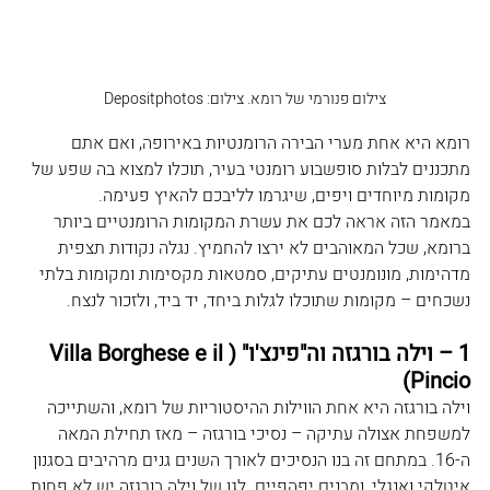
צילום פנורמי של רומא. צילום: Depositphotos
רומא היא אחת מערי הבירה הרומנטיות באירופה, ואם אתם 
מתכננים לבלות סופשבוע רומנטי בעיר, תוכלו למצוא בה שפע של 
מקומות מיוחדים ויפים, שיגרמו לליבכם להאיץ פעימה. 
במאמר הזה אראה לכם את עשרת המקומות הרומנטיים ביותר 
ברומא, שכל המאוהבים לא ירצו להחמיץ. נגלה נקודות תצפית 
מדהימות, מונומנטים עתיקים, סמטאות מקסימות ומקומות בלתי 
נשכחים – מקומות שתוכלו לגלות ביחד, יד ביד, ולזכור לנצח.
1 – וילה בורגזה וה"פינצ'ו" (Villa Borghese e il 
Pincio)
וילה בורגזה היא אחת הווילות ההיסטוריות של רומא, והשתייכה 
למשפחת אצולה עתיקה – נסיכי בורגזה – מאז תחילת המאה 
ה-16. במתחם זה בנו הנסיכים לאורך השנים גנים מרהיבים בסגנון 
איטלקי ואנגלי, ומבנים יפהפיים. לגן של וילה בורגזה יש לא פחות 