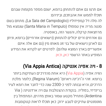
אם תרצו גם אתם להתחתן ברומא, ישנם מספר מקומות שבהם 
תוכלו לממש את אהבתכם, וביניהם: 
לה סלה דל קמפידוליו (La Sala del Campidoglio), מתחם בשם 
סנטה מריה אין טמפולו (Santa Maria in Tempulo) שנמצא מול 
מרחצאות קרקלה, והגשר הזה, באוסטיה. 
גם אזרחים זרים יכולים להתחתן (נישואים אזרחיים) ברומא, וניתן 
גם לארגן נישואים של בני זוג מאותו מין (גם אם אלה אינם 
אפשריים בארץ המוצא שלהם). לפרטים יש לקרוא את המידע 
המופיע באתר הרשמי 
כאן
, 
וכאן
. 
8 - ויה אפיה אנטיקה (Via Appia Antica)
הוויה אפיה (
Via Appia
) היא אחת מהדרכים העתיקות ביותר 
ברומא. זוהי ה"רג'ינה ויארום" (Regina Viarum), כלומר מלכת 
הדרכים, והיא נבנתה לפני כ-2300 שנה כדי לחבר את רומא לעיר 
ברינדיזי, בפוליה. בנקודת ההצטלבות עם ויה ארדנטינה (Via 
Ardentina) מתחיל מקטע שמור באופן מדהים, המתפתל בין 
מונומנטים עתיקים לטבע ירוק: כאן תוכלו לראות קטקומבות 