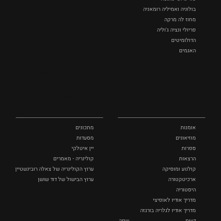
בולוניה ואמיליה רומאניה
מחוז לה מרקה
פריולי ונציה ג'וליה
הדולומיטים
האגמים
איטליה הנסתרת
אומנות
אוכל
כל המקומות
ותרבות
ומתכונים
אומנות
מתכונים
מוזיאונים
מסעדות
ספרות
יין איטלקי
הרצאות
קולינריה - מאמרים
קולנוע ומוסיקה
ערוץ הקולינריה של צאלה רובינשטיין
ארכיטקטורה
ערוץ הבישול של דוד שושן
היסטוריה
מדריך אודיו לאופיצי
מדריך אודיו לגלריה בורגזה
דעות
שפה